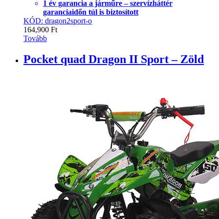
1 év garancia a járműre – szervízháttér
garanciaidőn túl is biztosított
KÓD: dragon2sport-o
164,900
Ft
Tovább
Pocket quad Dragon II Sport – Zöld