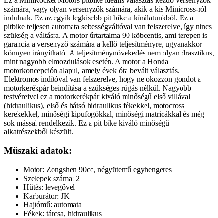
Ez a MiniRocket Motors pitbike ideális választás kezdő versenyzők
számára, vagy olyan versenyzők számára, akik a kis Minicross-ról
indulnak. Ez az egyik legkisebb pit bike a kínálatunkból. Ez a
pitbike teljesen automata sebességváltóval van felszerelve, így nincs
szükség a váltásra. A motor űrtartalma 90 köbcentis, ami terepen is
garancia a versenyző számára a kellő teljesítményre, ugyanakkor
könnyen irányítható. A teljesítménynövekedés nem olyan drasztikus,
mint nagyobb elmozdulások esetén. A motor a Honda
motorkoncepción alapul, amely évek óta bevált választás.
Elektromos indítóval van felszerelve, hogy ne okozzon gondot a
motorkerékpár beindítása a szükséges rúgás nélkül. Nagyobb
testvéreivel ez a motorkerékpár kiváló minőségű első villával
(hidraulikus), első és hátsó hidraulikus fékekkel, motocross
kerekekkel, minőségi kipufogókkal, minőségi matricákkal és még
sok mással rendelkezik. Ez a pit bike kiváló minőségű
alkatrészekből készült.
Műszaki adatok:
Motor: Zongshen 90cc, négyütemű egyhengeres
Szelepek száma: 2
Hűtés: levegővel
Karburátor: JK
Hajtómű: automata
Fékek: tárcsa, hidraulikus