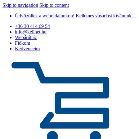
Skip to navigation
Skip to content
Üdvözöllek a weboldalunkon! Kellemes vásárlást kívánunk…
+36 30 414 69 54
info@kellhet.hu
Webárúház
Fiókom
Kedvenceim