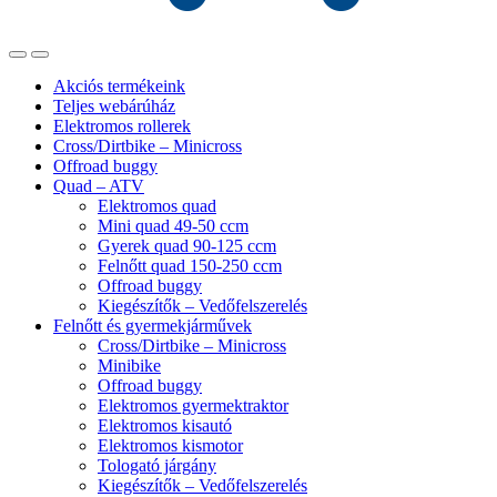
Akciós termékeink
Teljes webárúház
Elektromos rollerek
Cross/Dirtbike – Minicross
Offroad buggy
Quad – ATV
Elektromos quad
Mini quad 49-50 ccm
Gyerek quad 90-125 ccm
Felnőtt quad 150-250 ccm
Offroad buggy
Kiegészítők – Vedőfelszerelés
Felnőtt és gyermekjárművek
Cross/Dirtbike – Minicross
Minibike
Offroad buggy
Elektromos gyermektraktor
Elektromos kisautó
Elektromos kismotor
Tologató járgány
Kiegészítők – Vedőfelszerelés