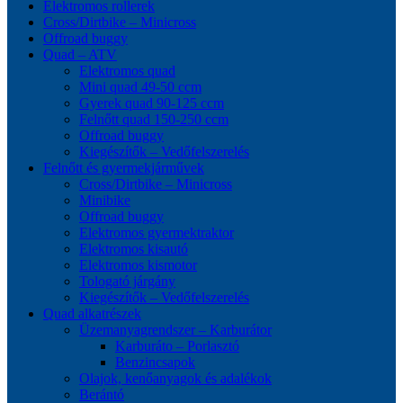
Elektromos rollerek
Cross/Dirtbike – Minicross
Offroad buggy
Quad – ATV
Elektromos quad
Mini quad 49-50 ccm
Gyerek quad 90-125 ccm
Felnőtt quad 150-250 ccm
Offroad buggy
Kiegészítők – Vedőfelszerelés
Felnőtt és gyermekjárművek
Cross/Dirtbike – Minicross
Minibike
Offroad buggy
Elektromos gyermektraktor
Elektromos kisautó
Elektromos kismotor
Tologató járgány
Kiegészítők – Vedőfelszerelés
Quad alkatrészek
Üzemanyagrendszer – Karburátor
Karburáto – Porlasztó
Benzincsapok
Olajok, kenőanyagok és adalékok
Berántó