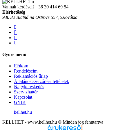
Vannak kérdései?
+36 30 414 69 54
Elérhetőség
930 32 Blatná na Ostrove 557, Szlovákia
Gyors menü
Fiókom
Rendeléseim
Reklamációs űrlap
Általános szerződési feltételek
Nagykereskedés
Szervizháttér
Kapcsolat
GYIK
kellhet.hu
KELLHET - www.kellhet.hu © Minden jog fenntartva