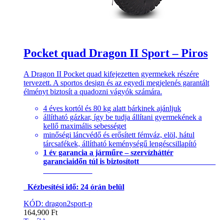
Pocket quad Dragon II Sport – Piros
A Dragon II Pocket quad kifejezetten gyermekek részére
tervezett. A sportos design és az egyedi megjelenés garantált
élményt biztosít a quadozni vágyók számára.
4 éves kortól és 80 kg alatt bárkinek ajánljuk
állítható gázkar, így be tudja állítani gyermekének a
kellő maximális sebességet
minőségi láncvédő és erősített fémváz, elöl, hátul
tárcsafékek, állítható keménységű lengéscsillapító
1 év garancia a járműre – szervízháttér
garanciaidőn túl is biztosított
Kézbesítési idő: 24 órán belül
KÓD: dragon2sport-p
164,900
Ft