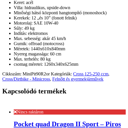
Keret: acél
Villa: hidraulikus, upside-down
Minőségi hátsó központi hangtompító (monoshock)
Kerekek: 12 „és 10” (fonott felnik)
Motorolaj: SAE 10W-40
Súly: 49 kg
Indítás: elektromos
Max. sebesség: akár 45 km/h
Gumik: offroad (motocross)
Méretek: 1440x610x840mm
Nyereg magassága: 60 cm
Max. terhelés: 80 kg
csomag méretei: 1260x340x625mm
Cikkszám:
MiniPit90R2or
Kategóriák:
Cross 125-250 ccm
,
Cross/Dirtbike - Minicross
,
Felnőtt és gyermekjárművek
Kapcsolódó termékek
Nincs raktáron
Pocket quad Dragon II Sport – Piros