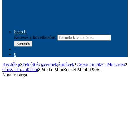
Search
Keresés a következőre:
Keresés
0
Kezdőlap
Felnőtt és gyermekjárművek
Cross/Dirtbike - Minicross
Cross 125-250 ccm
Pitbike MiniRocket MiniPit 90R –
Narancssárga