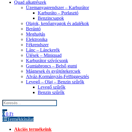
Quad alkatrészek
Üzemanyagrendszer – Karburátor
Karburáto – Porlasztó
Benzincsapok
Olajok, kenőanyagok és adalékok
Berántó
Meghajtás
Elektronika
Fékrendszer
Lánc – Lánckerék
Ülések – Miniquad
Karburátor szívócsonk
Gumiabroncs – Belső gumi
Mágnesek és gyújtótekercsek
Alváz-Kormányzás-Felfüggesztés
Levegő – Olaj – Benzin szűrők
Levegő szűrők
Benzin szűrők
Search
for:
0
0
Ft
Termékkínálat
Akciós termékeink