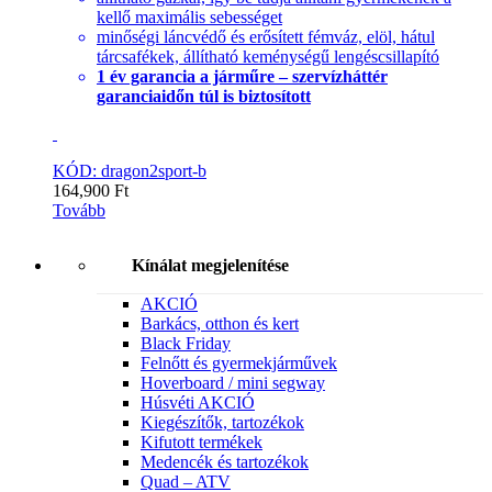
kellő maximális sebességet
minőségi láncvédő és erősített fémváz, elöl, hátul
tárcsafékek, állítható keménységű lengéscsillapító
1 év garancia a járműre – szervízháttér
garanciaidőn túl is biztosított
KÓD: dragon2sport-b
164,900
Ft
Tovább
Kínálat megjelenítése
AKCIÓ
Barkács, otthon és kert
Black Friday
Felnőtt és gyermekjárművek
Hoverboard / mini segway
Húsvéti AKCIÓ
Kiegészítők, tartozékok
Kifutott termékek
Medencék és tartozékok
Quad – ATV