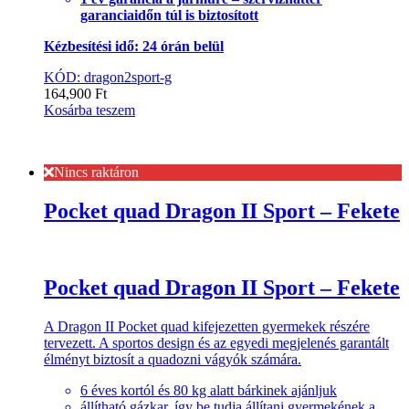
garanciaidőn túl is biztosított
Kézbesítési idő: 24 órán belül
KÓD: dragon2sport-g
164,900
Ft
Kosárba teszem
Nincs raktáron
Pocket quad Dragon II Sport – Fekete
Pocket quad Dragon II Sport – Fekete
A Dragon II Pocket quad kifejezetten gyermekek részére
tervezett. A sportos design és az egyedi megjelenés garantált
élményt biztosít a quadozni vágyók számára.
6 éves kortól és 80 kg alatt bárkinek ajánljuk
állítható gázkar, így be tudja állítani gyermekének a