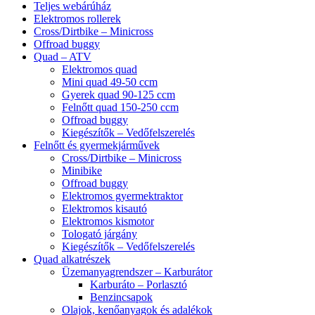
Teljes webárúház
Elektromos rollerek
Cross/Dirtbike – Minicross
Offroad buggy
Quad – ATV
Elektromos quad
Mini quad 49-50 ccm
Gyerek quad 90-125 ccm
Felnőtt quad 150-250 ccm
Offroad buggy
Kiegészítők – Vedőfelszerelés
Felnőtt és gyermekjárművek
Cross/Dirtbike – Minicross
Minibike
Offroad buggy
Elektromos gyermektraktor
Elektromos kisautó
Elektromos kismotor
Tologató járgány
Kiegészítők – Vedőfelszerelés
Quad alkatrészek
Üzemanyagrendszer – Karburátor
Karburáto – Porlasztó
Benzincsapok
Olajok, kenőanyagok és adalékok