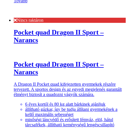
Tovább
Nincs raktáron
Pocket quad Dragon II Sport –
Narancs
Pocket quad Dragon II Sport –
Narancs
A Dragon II Pocket quad kifejezetten gyermekek részére
tervezett. A sportos design és az egyedi megjelenés garantált
élményt biztosít a quadozni vágyók számára.
6 éves kortól és 80 kg alatt bárkinek ajánljuk
állítható gázkar, így be tudja állítani gyermekének a
kellő maximális sebességet
minőségi láncvédő és erősített fémváz, elöl, hátul
tárcsafékek, állítható keménységű lengéscsillapító