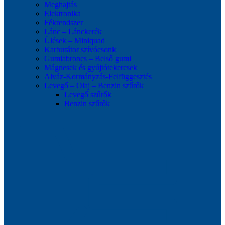
Meghajtás
Elektronika
Fékrendszer
Lánc – Lánckerék
Ülések – Miniquad
Karburátor szívócsonk
Gumiabroncs – Belső gumi
Mágnesek és gyújtótekercsek
Alváz-Kormányzás-Felfüggesztés
Levegő – Olaj – Benzin szűrők
Levegő szűrők
Benzin szűrők