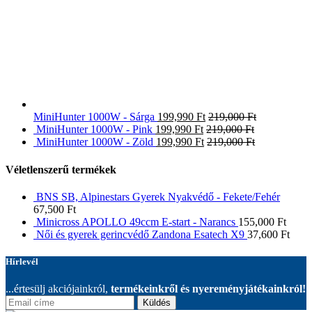
MiniHunter 1000W - Sárga
199,990
Ft
219,000
Ft
MiniHunter 1000W - Pink
199,990
Ft
219,000
Ft
MiniHunter 1000W - Zöld
199,990
Ft
219,000
Ft
Véletlenszerű termékek
BNS SB, Alpinestars Gyerek Nyakvédő - Fekete/Fehér
67,500
Ft
Minicross APOLLO 49ccm E-start - Narancs
155,000
Ft
Női és gyerek gerincvédő Zandona Esatech X9
37,600
Ft
Hírlevél
...értesülj akciójainkról,
termékeinkről és nyereményjátékainkról!
Küldés