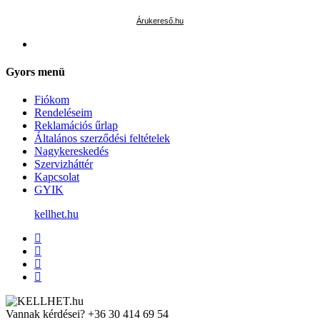
Árukereső.hu
Gyors menü
Fiókom
Rendeléseim
Reklamációs űrlap
Általános szerződési feltételek
Nagykereskedés
Szervizháttér
Kapcsolat
GYIK
kellhet.hu
Vannak kérdései?
+36 30 414 69 54