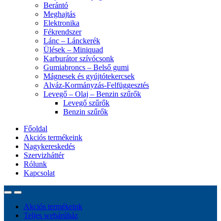
Berántó
Meghajtás
Elektronika
Fékrendszer
Lánc – Lánckerék
Ülések – Miniquad
Karburátor szívócsonk
Gumiabroncs – Belső gumi
Mágnesek és gyújtótekercsek
Alváz-Kormányzás-Felfüggesztés
Levegő – Olaj – Benzin szűrők
Levegő szűrők
Benzin szűrők
Főoldal
Akciós termékeink
Nagykereskedés
Szervizháttér
Rólunk
Kapcsolat
Akciós termékeink
Teljes webárúház