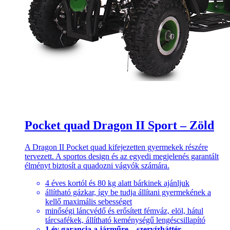
Pocket quad Dragon II Sport – Zöld
A Dragon II Pocket quad kifejezetten gyermekek részére
tervezett. A sportos design és az egyedi megjelenés garantált
élményt biztosít a quadozni vágyók számára.
4 éves kortól és 80 kg alatt bárkinek ajánljuk
állítható gázkar, így be tudja állítani gyermekének a
kellő maximális sebességet
minőségi láncvédő és erősített fémváz, elöl, hátul
tárcsafékek, állítható keménységű lengéscsillapító
1 év garancia a járműre – szervízháttér