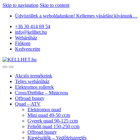
Skip to navigation
Skip to content
Üdvözöllek a weboldalunkon! Kellemes vásárlást kívánunk…
+36 30 414 69 54
info@kellhet.hu
Webárúház
Fiókom
Kedvenceim
Akciós termékeink
Teljes webárúház
Elektromos rollerek
Cross/Dirtbike – Minicross
Offroad buggy
Quad – ATV
Elektromos quad
Mini quad 49-50 ccm
Gyerek quad 90-125 ccm
Felnőtt quad 150-250 ccm
Offroad buggy
Kiegészítők – Vedőfelszerelés