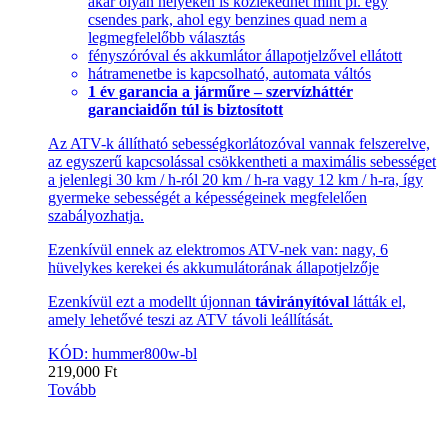
akár olyan helyeken is közlekedhet mint pl. egy
csendes park, ahol egy benzines quad nem a
legmegfelelőbb választás
fényszóróval és akkumlátor állapotjelzővel ellátott
hátramenetbe is kapcsolható, automata váltós
1 év garancia a járműre – szervízháttér
garanciaidőn túl is biztosított
Az ATV-k állítható sebességkorlátozóval vannak felszerelve,
az egyszerű kapcsolással csökkentheti a maximális sebességet
a jelenlegi 30 km / h-ról 20 km / h-ra vagy 12 km / h-ra, így
gyermeke sebességét a képességeinek megfelelően
szabályozhatja.
Ezenkívül ennek az elektromos ATV-nek van: nagy, 6
hüvelykes kerekei és akkumulátorának állapotjelzője
Ezenkívül ezt a modellt újonnan
távirányítóval
látták el,
amely lehetővé teszi az ATV távoli leállítását.
KÓD: hummer800w-bl
219,000
Ft
Tovább