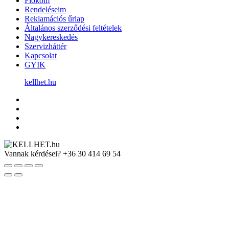
Fiókom
Rendeléseim
Reklamációs űrlap
Általános szerződési feltételek
Nagykereskedés
Szervizháttér
Kapcsolat
GYIK
kellhet.hu
Vannak kérdései?
+36 30 414 69 54