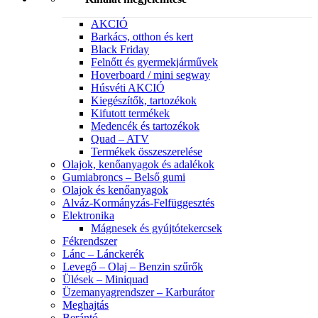
AKCIÓ
Barkács, otthon és kert
Black Friday
Felnőtt és gyermekjárművek
Hoverboard / mini segway
Húsvéti AKCIÓ
Kiegészítők, tartozékok
Kifutott termékek
Medencék és tartozékok
Quad – ATV
Termékek összeszerelése
Olajok, kenőanyagok és adalékok
Gumiabroncs – Belső gumi
Olajok és kenőanyagok
Alváz-Kormányzás-Felfüggesztés
Elektronika
Mágnesek és gyújtótekercsek
Fékrendszer
Lánc – Lánckerék
Levegő – Olaj – Benzin szűrők
Ülések – Miniquad
Üzemanyagrendszer – Karburátor
Meghajtás
Berántó