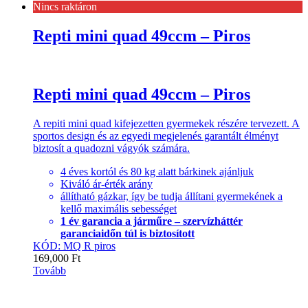
Nincs raktáron
Repti mini quad 49ccm – Piros
Repti mini quad 49ccm – Piros
A repiti mini quad kifejezetten gyermekek részére tervezett. A
sportos design és az egyedi megjelenés garantált élményt
biztosít a quadozni vágyók számára.
4 éves kortól és 80 kg alatt bárkinek ajánljuk
Kiváló ár-érték arány
állítható gázkar, így be tudja állítani gyermekének a
kellő maximális sebességet
1 év garancia a járműre – szervízháttér
garanciaidőn túl is biztosított
KÓD: MQ R piros
169,000
Ft
Tovább