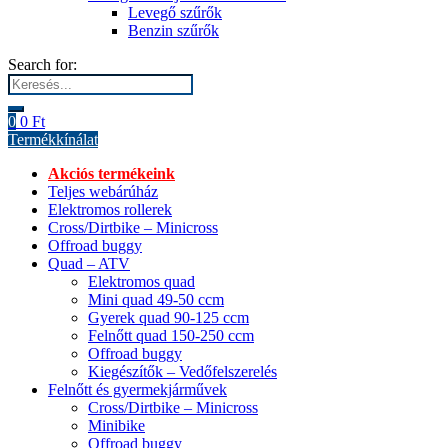
Levegő szűrők
Benzin szűrők
Search for:
0
0
Ft
Termékkínálat
Akciós termékeink
Teljes webárúház
Elektromos rollerek
Cross/Dirtbike – Minicross
Offroad buggy
Quad – ATV
Elektromos quad
Mini quad 49-50 ccm
Gyerek quad 90-125 ccm
Felnőtt quad 150-250 ccm
Offroad buggy
Kiegészítők – Vedőfelszerelés
Felnőtt és gyermekjárművek
Cross/Dirtbike – Minicross
Minibike
Offroad buggy