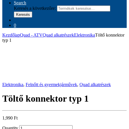
Search
Keresés a következőre:
Keresés
0
Kezdőlap
Quad - ATV
Quad alkatrészek
Elektronika
Töltő konnektor
typ 1
Elektronika
,
Felnőtt és gyermekjárművek
,
Quad alkatrészek
Töltő konnektor typ 1
1,990
Ft
Quantity