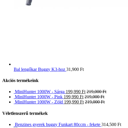
Bal lengőkar Buggy K3-hoz
31,900
Ft
Akciós termékeink
MiniHunter 1000W - Sárga
199,990
Ft
219,000
Ft
MiniHunter 1000W - Pink
199,990
Ft
219,000
Ft
MiniHunter 1000W - Zöld
199,990
Ft
219,000
Ft
Véletlenszerű termékek
Benzines gyerek buggy Funkart 80ccm - fekete
314,500
Ft