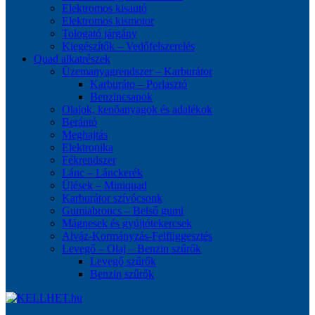
Elektromos kisautó
Elektromos kismotor
Tologató járgány
Kiegészítők – Vedőfelszerelés
Quad alkatrészek
Üzemanyagrendszer – Karburátor
Karburáto – Porlasztó
Benzincsapok
Olajok, kenőanyagok és adalékok
Berántó
Meghajtás
Elektronika
Fékrendszer
Lánc – Lánckerék
Ülések – Miniquad
Karburátor szívócsonk
Gumiabroncs – Belső gumi
Mágnesek és gyújtótekercsek
Alváz-Kormányzás-Felfüggesztés
Levegő – Olaj – Benzin szűrők
Levegő szűrők
Benzin szűrők