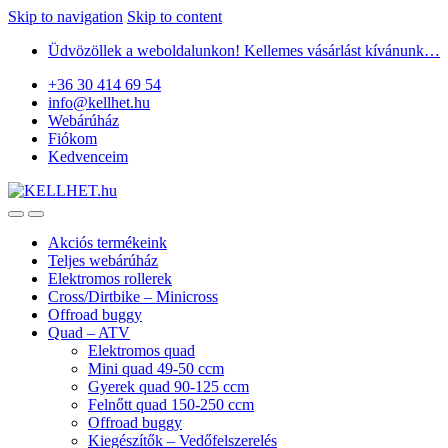
Skip to navigation
Skip to content
Üdvözöllek a weboldalunkon! Kellemes vásárlást kívánunk…
+36 30 414 69 54
info@kellhet.hu
Webárúház
Fiókom
Kedvenceim
Akciós termékeink
Teljes webárúház
Elektromos rollerek
Cross/Dirtbike – Minicross
Offroad buggy
Quad – ATV
Elektromos quad
Mini quad 49-50 ccm
Gyerek quad 90-125 ccm
Felnőtt quad 150-250 ccm
Offroad buggy
Kiegészítők – Vedőfelszerelés