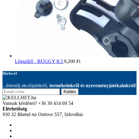
Légszűrő - BUGGY K3
9,200
Ft
Hírlevél
...értesülj akciójainkról,
termékeinkről és nyereményjátékainkról!
Küldés
Vannak kérdései?
+36 30 414 69 54
Elérhetőség
930 32 Blatná na Ostrove 557, Szlovákia