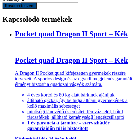
Kosárba teszem
Kapcsolódó termékek
Pocket quad Dragon II Sport – Kék
Pocket quad Dragon II Sport – Kék
A Dragon II Pocket quad kifejezetten gyermekek részére
tervezett. A sportos design és az egyedi megjelenés garantált
élményt biztosít a quadozni vágyók számára.
4 éves kortól és 80 kg alatt bárkinek ajánljuk
állítható gázkar, így be tudja állítani gyermekének a
kellő maximális sebességet
minőségi láncvédő és erősített fémváz, elöl, hátul
tárcsafékek, állítható keménységű lengéscsillapító
1 év garancia a járműre – szervízháttér
garanciaidőn túl is biztosított
Kézbesítési idő: 24 órán belül