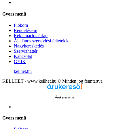
Gyors menü
Fiókom
Rendeléseim
Reklamációs űrlap
Általános szerződési feltételek
Nagykereskedés
Szervizháttér
Kapcsolat
GYIK
kellhet.hu
KELLHET - www.kellhet.hu © Minden jog fenntartva
Árukereső.hu
Gyors menü