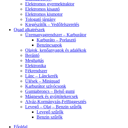
Elektromos gyermektraktor
Elektromos kisautó
Elektromos kismotor
Tologató járgány
Kiegészítők – Vedőfelszerelés
Quad alkatrészek
Üzemanyagrendszer – Karburátor
Karburáto – Porlasztó
Benzincsapok
Olajok, kenőanyagok és adalékok
Berántó
Meghajtás
Elektronika
Fékrendszer
Lánc – Lánckerék
Ülések – Miniquad
Karburátor szívócsonk
Gumiabroncs – Belső gumi
Mágnesek és gyújtótekercsek
Alváz-Kormányzás-Felfüggesztés
Levegő – Olaj – Benzin szűrők
Levegő szűrők
Benzin szűrők
Főoldal