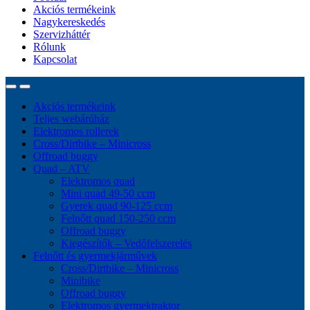
Akciós termékeink
Nagykereskedés
Szervizháttér
Rólunk
Kapcsolat
Akciós termékeink
Teljes webárúház
Elektromos rollerek
Cross/Dirtbike – Minicross
Offroad buggy
Quad – ATV
Elektromos quad
Mini quad 49-50 ccm
Gyerek quad 90-125 ccm
Felnőtt quad 150-250 ccm
Offroad buggy
Kiegészítők – Vedőfelszerelés
Felnőtt és gyermekjárművek
Cross/Dirtbike – Minicross
Minibike
Offroad buggy
Elektromos gyermektraktor