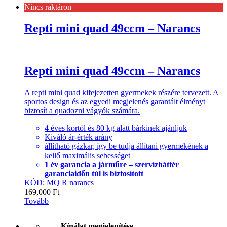
Nincs raktáron
Repti mini quad 49ccm – Narancs
Repti mini quad 49ccm – Narancs
A repti mini quad kifejezetten gyermekek részére tervezett. A
sportos design és az egyedi megjelenés garantált élményt
biztosít a quadozni vágyók számára.
4 éves kortól és 80 kg alatt bárkinek ajánljuk
Kiváló ár-érték arány
állítható gázkar, így be tudja állítani gyermekének a
kellő maximális sebességet
1 év garancia a járműre – szervízháttér
garanciaidőn túl is biztosított
KÓD: MQ R narancs
169,000
Ft
Tovább
Kínálat megjelenítése