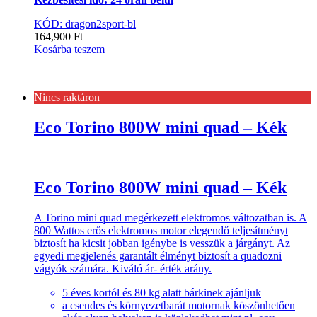
KÓD: dragon2sport-bl
164,900
Ft
Kosárba teszem
Nincs raktáron
Eco Torino 800W mini quad – Kék
Eco Torino 800W mini quad – Kék
A Torino mini quad megérkezett elektromos változatban is. A
800 Wattos erős elektromos motor elegendő teljesítményt
biztosít ha kicsit jobban igénybe is vesszük a járgányt. Az
egyedi megjelenés garantált élményt biztosít a quadozni
vágyók számára. Kiváló ár- érték arány.
5 éves kortól és 80 kg alatt bárkinek ajánljuk
a csendes és környezetbarát motornak köszönhetően