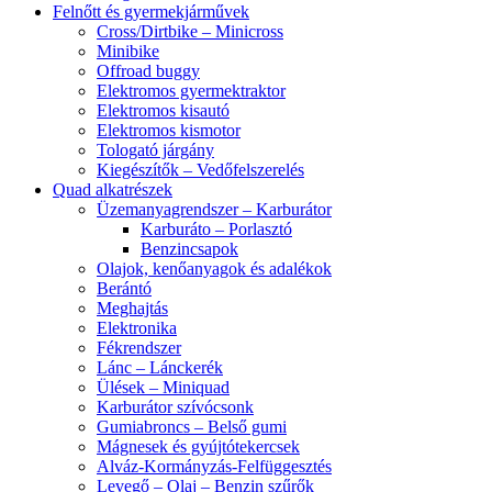
Felnőtt és gyermekjárművek
Cross/Dirtbike – Minicross
Minibike
Offroad buggy
Elektromos gyermektraktor
Elektromos kisautó
Elektromos kismotor
Tologató járgány
Kiegészítők – Vedőfelszerelés
Quad alkatrészek
Üzemanyagrendszer – Karburátor
Karburáto – Porlasztó
Benzincsapok
Olajok, kenőanyagok és adalékok
Berántó
Meghajtás
Elektronika
Fékrendszer
Lánc – Lánckerék
Ülések – Miniquad
Karburátor szívócsonk
Gumiabroncs – Belső gumi
Mágnesek és gyújtótekercsek
Alváz-Kormányzás-Felfüggesztés
Levegő – Olaj – Benzin szűrők