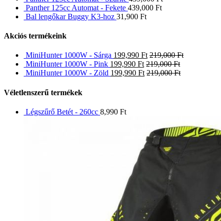
Panther 125cc Automat - Fekete
439,000
Ft
Bal lengőkar Buggy K3-hoz
31,900
Ft
Akciós termékeink
MiniHunter 1000W - Sárga
199,990
Ft
219,000
Ft
MiniHunter 1000W - Pink
199,990
Ft
219,000
Ft
MiniHunter 1000W - Zöld
199,990
Ft
219,000
Ft
Véletlenszerű termékek
Légszűrő Betét - 260cc
8,990
Ft