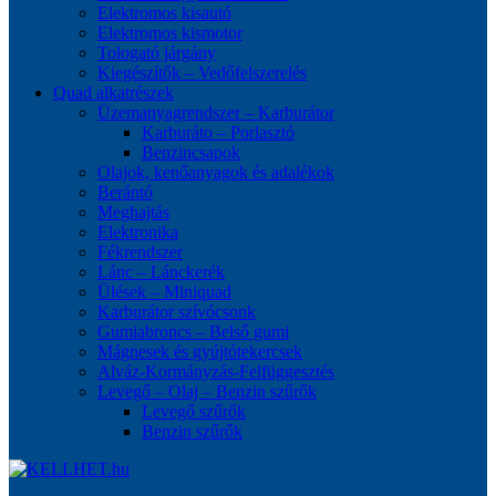
Elektromos kisautó
Elektromos kismotor
Tologató járgány
Kiegészítők – Vedőfelszerelés
Quad alkatrészek
Üzemanyagrendszer – Karburátor
Karburáto – Porlasztó
Benzincsapok
Olajok, kenőanyagok és adalékok
Berántó
Meghajtás
Elektronika
Fékrendszer
Lánc – Lánckerék
Ülések – Miniquad
Karburátor szívócsonk
Gumiabroncs – Belső gumi
Mágnesek és gyújtótekercsek
Alváz-Kormányzás-Felfüggesztés
Levegő – Olaj – Benzin szűrők
Levegő szűrők
Benzin szűrők