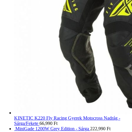
KINETIC K220 Fly Racing Gyerek Motocross Nadrág -
Sárga/Fekete
66,990
Ft
MiniGade 1200W Grey Edition - Sárga
222,990
Ft