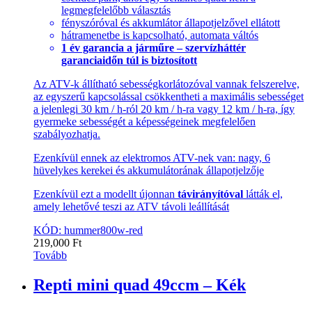
legmegfelelőbb választás
fényszóróval és akkumlátor állapotjelzővel ellátott
hátramenetbe is kapcsolható, automata váltós
1 év garancia a járműre – szervízháttér
garanciaidőn túl is biztosított
Az ATV-k állítható sebességkorlátozóval vannak felszerelve,
az egyszerű kapcsolással csökkentheti a maximális sebességet
a jelenlegi 30 km / h-ról 20 km / h-ra vagy 12 km / h-ra, így
gyermeke sebességét a képességeinek megfelelően
szabályozhatja.
Ezenkívül ennek az elektromos ATV-nek van: nagy, 6
hüvelykes kerekei és akkumulátorának állapotjelzője
Ezenkívül ezt a modellt újonnan
távirányítóval
látták el,
amely lehetővé teszi az ATV távoli leállítását
KÓD: hummer800w-red
219,000
Ft
Tovább
Repti mini quad 49ccm – Kék