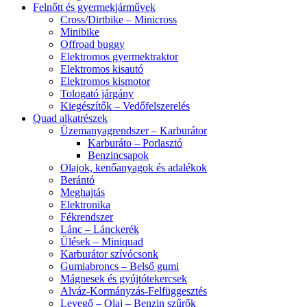
Felnőtt és gyermekjárművek
Cross/Dirtbike – Minicross
Minibike
Offroad buggy
Elektromos gyermektraktor
Elektromos kisautó
Elektromos kismotor
Tologató járgány
Kiegészítők – Vedőfelszerelés
Quad alkatrészek
Üzemanyagrendszer – Karburátor
Karburáto – Porlasztó
Benzincsapok
Olajok, kenőanyagok és adalékok
Berántó
Meghajtás
Elektronika
Fékrendszer
Lánc – Lánckerék
Ülések – Miniquad
Karburátor szívócsonk
Gumiabroncs – Belső gumi
Mágnesek és gyújtótekercsek
Alváz-Kormányzás-Felfüggesztés
Levegő – Olaj – Benzin szűrők