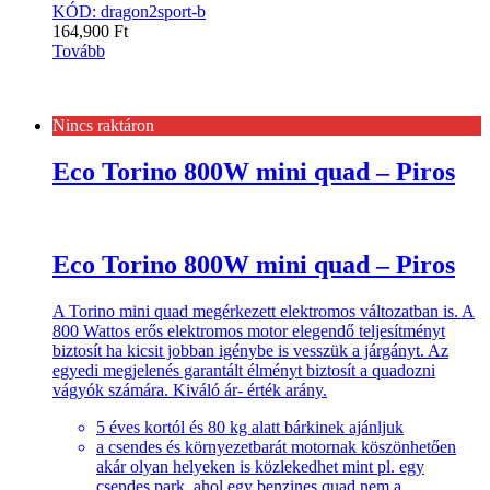
KÓD: dragon2sport-b
164,900
Ft
Tovább
Nincs raktáron
Eco Torino 800W mini quad – Piros
Eco Torino 800W mini quad – Piros
A Torino mini quad megérkezett elektromos változatban is. A
800 Wattos erős elektromos motor elegendő teljesítményt
biztosít ha kicsit jobban igénybe is vesszük a járgányt. Az
egyedi megjelenés garantált élményt biztosít a quadozni
vágyók számára. Kiváló ár- érték arány.
5 éves kortól és 80 kg alatt bárkinek ajánljuk
a csendes és környezetbarát motornak köszönhetően
akár olyan helyeken is közlekedhet mint pl. egy
csendes park, ahol egy benzines quad nem a