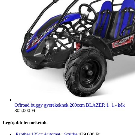
Offroad buggy gyerekeknek 200ccm BLAZER 1+1 - kék
805,000
Ft
Legújabb termékeink
Panther 125cc Automat - Szürke
439,000
Ft