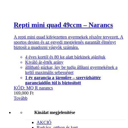
Repti mini quad 49ccm – Narancs
A repti mini quad kifejezetten gyermekek részére tervezett. A
sportos design és az egyedi megjelenés garantált élményt
biztosít a quadozni vágyók számára.
4 éves kortól és 80 kg alatt bárkinek ajánljuk
Kiváló ár-érték arány
állítható gázkar, így be tudja állítani gyermekének a
kellő maximális sebességet
1 év garancia a járműre – szervízháttér
garanciaidőn túl is biztosított
KÓD: MQ R narancs
169,000
Ft
Tovább
Kínálat megjelenítése
AKCIÓ
Barkács, otthon és kert