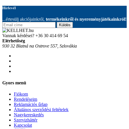
Hírlevél
...értesülj akciójainkról,
termékeinkről és nyereményjátékainkról!
Küldés
Vannak kérdései?
+36 30 414 69 54
Elérhetőség
930 32 Blatná na Ostrove 557, Szlovákia
Gyors menü
Fiókom
Rendeléseim
Reklamációs űrlap
Általános szerződési feltételek
Nagykereskedés
Szervizháttér
Kapcsolat