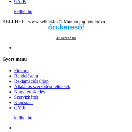
GYIK
kellhet.hu
KELLHET - www.kellhet.hu © Minden jog fenntartva
Árukereső.hu
Gyors menü
Fiókom
Rendeléseim
Reklamációs űrlap
Általános szerződési feltételek
Nagykereskedés
Szervizháttér
Kapcsolat
GYIK
kellhet.hu