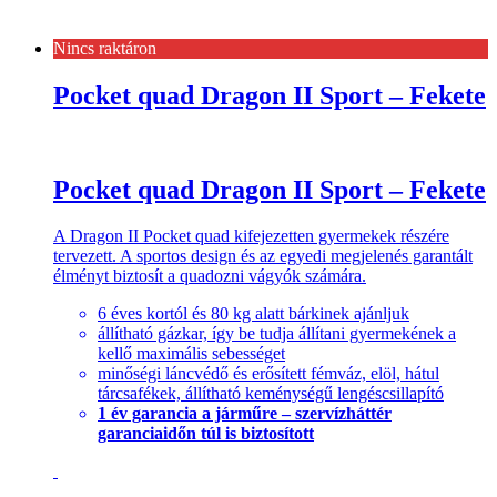
Nincs raktáron
Pocket quad Dragon II Sport – Fekete
Pocket quad Dragon II Sport – Fekete
A Dragon II Pocket quad kifejezetten gyermekek részére
tervezett. A sportos design és az egyedi megjelenés garantált
élményt biztosít a quadozni vágyók számára.
6 éves kortól és 80 kg alatt bárkinek ajánljuk
állítható gázkar, így be tudja állítani gyermekének a
kellő maximális sebességet
minőségi láncvédő és erősített fémváz, elöl, hátul
tárcsafékek, állítható keménységű lengéscsillapító
1 év garancia a járműre – szervízháttér
garanciaidőn túl is biztosított