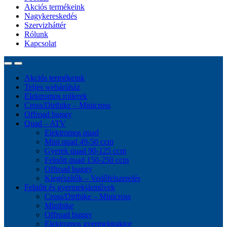
Akciós termékeink
Nagykereskedés
Szervizháttér
Rólunk
Kapcsolat
Akciós termékeink
Teljes webárúház
Elektromos rollerek
Cross/Dirtbike – Minicross
Offroad buggy
Quad – ATV
Elektromos quad
Mini quad 49-50 ccm
Gyerek quad 90-125 ccm
Felnőtt quad 150-250 ccm
Offroad buggy
Kiegészítők – Vedőfelszerelés
Felnőtt és gyermekjárművek
Cross/Dirtbike – Minicross
Minibike
Offroad buggy
Elektromos gyermektraktor