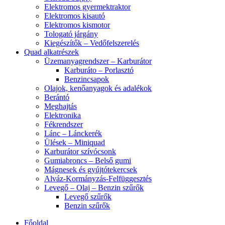
Elektromos gyermektraktor
Elektromos kisautó
Elektromos kismotor
Tologató járgány
Kiegészítők – Vedőfelszerelés
Quad alkatrészek
Üzemanyagrendszer – Karburátor
Karburáto – Porlasztó
Benzincsapok
Olajok, kenőanyagok és adalékok
Berántó
Meghajtás
Elektronika
Fékrendszer
Lánc – Lánckerék
Ülések – Miniquad
Karburátor szívócsonk
Gumiabroncs – Belső gumi
Mágnesek és gyújtótekercsek
Alváz-Kormányzás-Felfüggesztés
Levegő – Olaj – Benzin szűrők
Levegő szűrők
Benzin szűrők
Főoldal