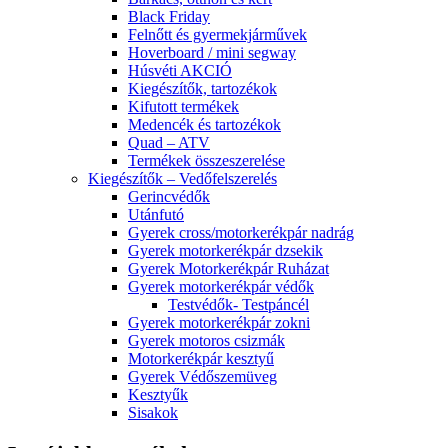
Black Friday
Felnőtt és gyermekjárművek
Hoverboard / mini segway
Húsvéti AKCIÓ
Kiegészítők, tartozékok
Kifutott termékek
Medencék és tartozékok
Quad – ATV
Termékek összeszerelése
Kiegészítők – Vedőfelszerelés
Gerincvédők
Utánfutó
Gyerek cross/motorkerékpár nadrág
Gyerek motorkerékpár dzsekik
Gyerek Motorkerékpár Ruházat
Gyerek motorkerékpár védők
Testvédők- Testpáncél
Gyerek motorkerékpár zokni
Gyerek motoros csizmák
Motorkerékpár kesztyű
Gyerek Védőszemüveg
Kesztyűk
Sisakok