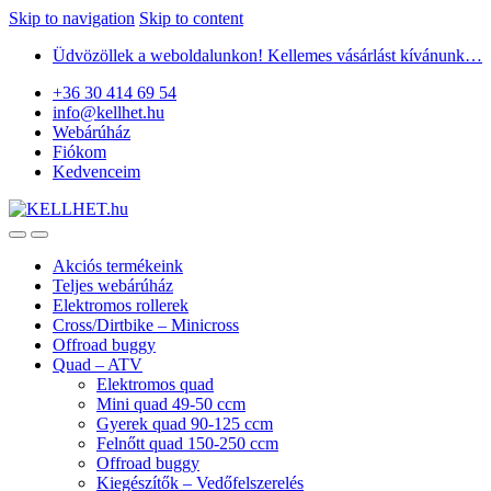
Skip to navigation
Skip to content
Üdvözöllek a weboldalunkon! Kellemes vásárlást kívánunk…
+36 30 414 69 54
info@kellhet.hu
Webárúház
Fiókom
Kedvenceim
Akciós termékeink
Teljes webárúház
Elektromos rollerek
Cross/Dirtbike – Minicross
Offroad buggy
Quad – ATV
Elektromos quad
Mini quad 49-50 ccm
Gyerek quad 90-125 ccm
Felnőtt quad 150-250 ccm
Offroad buggy
Kiegészítők – Vedőfelszerelés