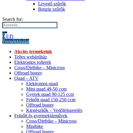
Levegő szűrők
Benzin szűrők
Search for:
0
0
Ft
Termékkínálat
Akciós termékeink
Teljes webárúház
Elektromos rollerek
Cross/Dirtbike – Minicross
Offroad buggy
Quad – ATV
Elektromos quad
Mini quad 49-50 ccm
Gyerek quad 90-125 ccm
Felnőtt quad 150-250 ccm
Offroad buggy
Kiegészítők – Vedőfelszerelés
Felnőtt és gyermekjárművek
Cross/Dirtbike – Minicross
Minibike
Offroad buggy