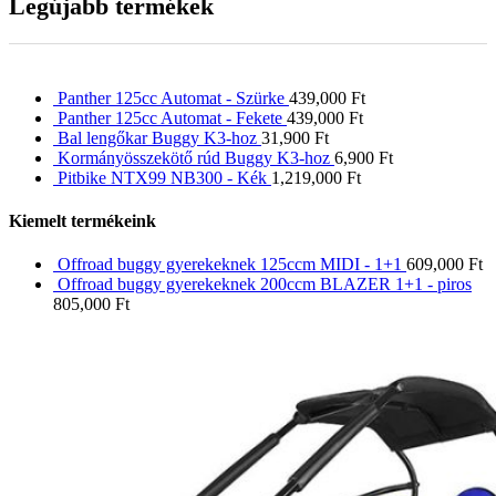
Legújabb termékek
Panther 125cc Automat - Szürke
439,000
Ft
Panther 125cc Automat - Fekete
439,000
Ft
Bal lengőkar Buggy K3-hoz
31,900
Ft
Kormányösszekötő rúd Buggy K3-hoz
6,900
Ft
Pitbike NTX99 NB300 - Kék
1,219,000
Ft
Kiemelt termékeink
Offroad buggy gyerekeknek 125ccm MIDI - 1+1
609,000
Ft
Offroad buggy gyerekeknek 200ccm BLAZER 1+1 - piros
805,000
Ft