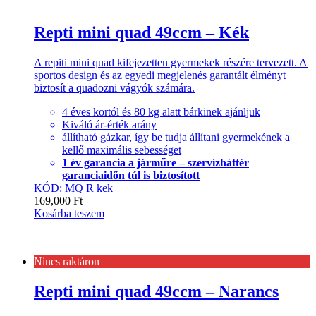
Repti mini quad 49ccm – Kék
A repiti mini quad kifejezetten gyermekek részére tervezett. A
sportos design és az egyedi megjelenés garantált élményt
biztosít a quadozni vágyók számára.
4 éves kortól és 80 kg alatt bárkinek ajánljuk
Kiváló ár-érték arány
állítható gázkar, így be tudja állítani gyermekének a
kellő maximális sebességet
1 év garancia a járműre – szervízháttér
garanciaidőn túl is biztosított
KÓD: MQ R kek
169,000
Ft
Kosárba teszem
Nincs raktáron
Repti mini quad 49ccm – Narancs