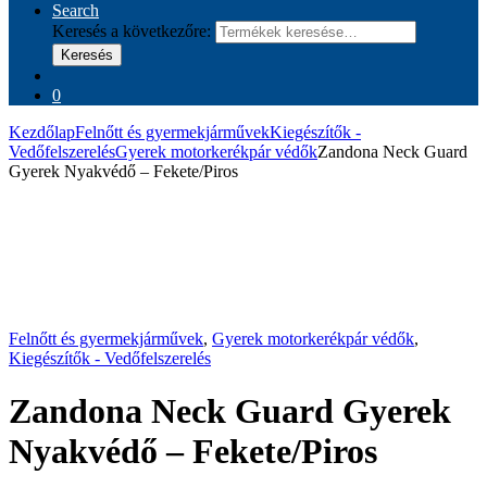
Search
Keresés a következőre:
Keresés
0
Kezdőlap
Felnőtt és gyermekjárművek
Kiegészítők -
Vedőfelszerelés
Gyerek motorkerékpár védők
Zandona Neck Guard
Gyerek Nyakvédő – Fekete/Piros
Felnőtt és gyermekjárművek
,
Gyerek motorkerékpár védők
,
Kiegészítők - Vedőfelszerelés
Zandona Neck Guard Gyerek
Nyakvédő – Fekete/Piros