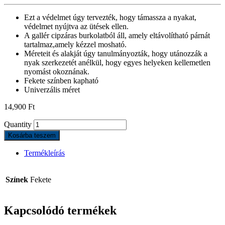
Ezt a védelmet úgy tervezték, hogy támassza a nyakat,
védelmet nyújtva az ütések ellen.
A gallér cipzáras burkolatból áll, amely eltávolítható párnát
tartalmaz,amely kézzel mosható.
Méreteit és alakját úgy tanulmányozták, hogy utánozzák a
nyak szerkezetét anélkül, hogy egyes helyeken kellemetlen
nyomást okoznának.
Fekete színben kapható
Univerzális méret
14,900
Ft
Quantity
Kosárba teszem
Termékleírás
Színek
Fekete
Kapcsolódó termékek