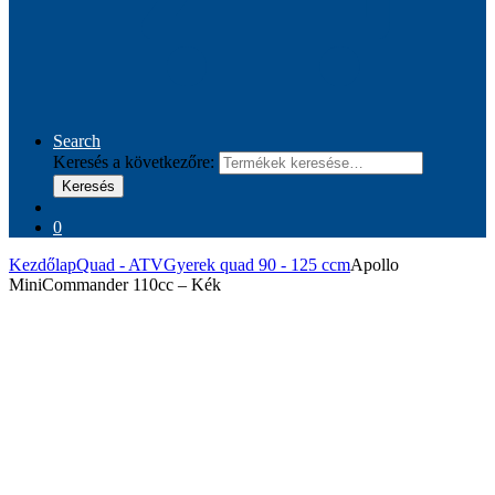
Search
Keresés a következőre:
Keresés
0
Kezdőlap
Quad - ATV
Gyerek quad 90 - 125 ccm
Apollo
MiniCommander 110cc – Kék