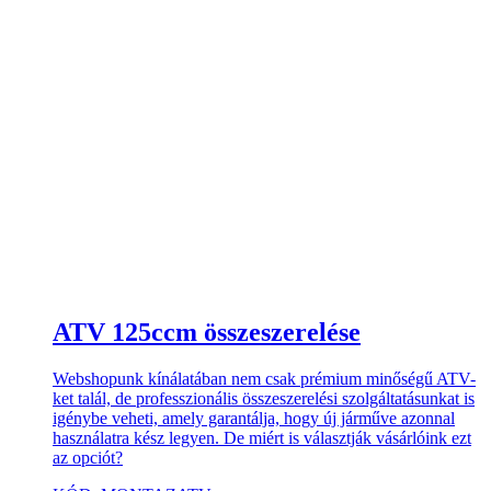
ATV 125ccm összeszerelése
Webshopunk kínálatában nem csak prémium minőségű ATV-
ket talál, de professzionális összeszerelési szolgáltatásunkat is
igénybe veheti, amely garantálja, hogy új járműve azonnal
használatra kész legyen. De miért is választják vásárlóink ezt
az opciót?