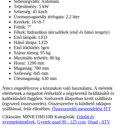
Sebességváltó: Automata
Teljesítmény: 5 kW
Sebesség: 45 km/h
Üzemanyagtartály térfogata: 2,2 liter
Kerekek: 16×8-7
Felnik: 7″
Fékek: hidraulikus tárcsafékek (első és hátsó tengely)
Első lámpák: LED
Hátsó lámpa: LED
Első lökhárító: Igen
Száraz tömeg: 95 kg
Maximális terhelés: 80 kg
Hossz: 1290 mm
Magasság: 780 mm
Szélesség: 845 mm
Ülésmagasság: 630 mm
Nincs engedélyezve a közutakon való használatra. A méretek
eltérhetnek a megadott értékektől a négykerekű beállításától és
kalibrálásától függően. Szétszerelt állapotban kerül szállításra
(egyszerű összeszerelés). Összeszerelve is küldhető raklapos
szállítással, felár ellenében.
Összeszerelés megrendelése ITT
Cikkszám:
MINICOM110B
Kategóriák:
Felnőtt és
gyermekjárművek
,
Gyerek quad 90 - 125 ccm
,
Quad - ATV