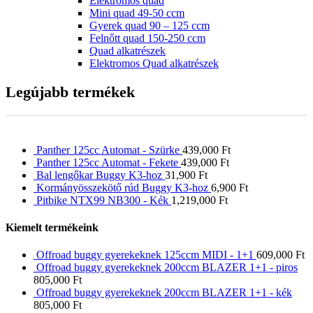
Elektromos quad
Mini quad 49-50 ccm
Gyerek quad 90 – 125 ccm
Felnőtt quad 150-250 ccm
Quad alkatrészek
Elektromos Quad alkatrészek
Legújabb termékek
Panther 125cc Automat - Szürke
439,000
Ft
Panther 125cc Automat - Fekete
439,000
Ft
Bal lengőkar Buggy K3-hoz
31,900
Ft
Kormányösszekötő rúd Buggy K3-hoz
6,900
Ft
Pitbike NTX99 NB300 - Kék
1,219,000
Ft
Kiemelt termékeink
Offroad buggy gyerekeknek 125ccm MIDI - 1+1
609,000
Ft
Offroad buggy gyerekeknek 200ccm BLAZER 1+1 - piros
805,000
Ft
Offroad buggy gyerekeknek 200ccm BLAZER 1+1 - kék
805,000
Ft