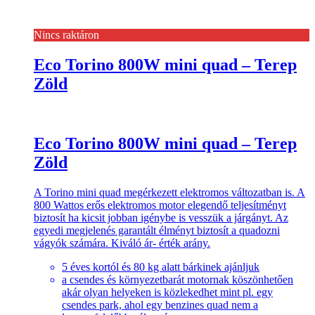
Nincs raktáron
Eco Torino 800W mini quad – Terep
Zöld
Eco Torino 800W mini quad – Terep
Zöld
A Torino mini quad megérkezett elektromos változatban is. A
800 Wattos erős elektromos motor elegendő teljesítményt
biztosít ha kicsit jobban igénybe is vesszük a járgányt. Az
egyedi megjelenés garantált élményt biztosít a quadozni
vágyók számára. Kiváló ár- érték arány.
5 éves kortól és 80 kg alatt bárkinek ajánljuk
a csendes és környezetbarát motornak köszönhetően
akár olyan helyeken is közlekedhet mint pl. egy
csendes park, ahol egy benzines quad nem a