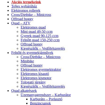
Akciós termékeink
Teljes webárúház
Elektromos rollerek
Cross/Dirtbike – Minicross
Offroad buggy
Quad – ATV
Elektromos quad
Mini quad 49-50 ccm
Gyerek quad 90-125 ccm
Felnőtt quad 150-250 ccm
Offroad buggy
Kiegészítők – Vedőfelszerelés
Felnőtt és gyermekjárművek
Cross/Dirtbike – Minicross
Minibike
Offroad buggy
Elektromos gyermektraktor
Elektromos kisautó
Elektromos kismotor
Tologató járgány
Kiegészítők – Vedőfelszerelés
Quad alkatrészek
Üzemanyagrendszer – Karburátor
Karburáto – Porlasztó
Benzincsapok