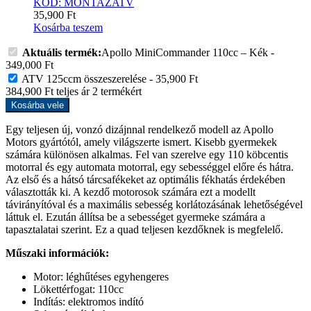
KÓD: MONTAZATV
35,900
Ft
Kosárba teszem
Aktuális termék:
Apollo MiniCommander 110cc – Kék
-
349,000
Ft
ATV 125ccm összeszerelése
-
35,900
Ft
384,900
Ft
teljes ár
2
termékért
Kosárba vele
Egy teljesen új, vonzó dizájnnal rendelkező modell az Apollo
Motors gyártótól, amely világszerte ismert. Kisebb gyermekek
számára különösen alkalmas. Fel van szerelve egy 110 köbcentis
motorral és egy automata motorral, egy sebességgel előre és hátra.
Az első és a hátsó tárcsafékeket az optimális fékhatás érdekében
választották ki. A kezdő motorosok számára ezt a modellt
távirányítóval és a maximális sebesség korlátozásának lehetőségével
láttuk el. Ezután állítsa be a sebességet gyermeke számára a
tapasztalatai szerint. Ez a quad teljesen kezdőknek is megfelelő.
Műszaki információk:
Motor: léghűtéses egyhengeres
Lökettérfogat: 110cc
Indítás: elektromos indító