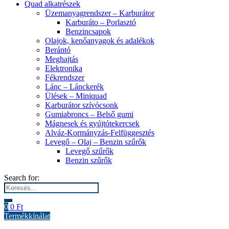
Quad alkatrészek
Üzemanyagrendszer – Karburátor
Karburáto – Porlasztó
Benzincsapok
Olajok, kenőanyagok és adalékok
Berántó
Meghajtás
Elektronika
Fékrendszer
Lánc – Lánckerék
Ülések – Miniquad
Karburátor szívócsonk
Gumiabroncs – Belső gumi
Mágnesek és gyújtótekercsek
Alváz-Kormányzás-Felfüggesztés
Levegő – Olaj – Benzin szűrők
Levegő szűrők
Benzin szűrők
Search for:
0
0
Ft
Termékkínálat