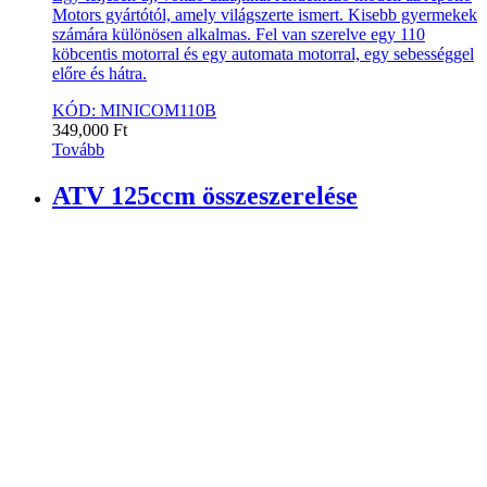
Motors gyártótól, amely világszerte ismert. Kisebb gyermekek
számára különösen alkalmas. Fel van szerelve egy 110
köbcentis motorral és egy automata motorral, egy sebességgel
előre és hátra.
KÓD: MINICOM110B
349,000
Ft
Tovább
ATV 125ccm összeszerelése