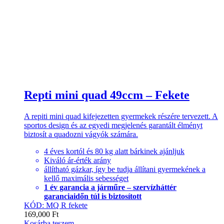
Repti mini quad 49ccm – Fekete
A repiti mini quad kifejezetten gyermekek részére tervezett. A
sportos design és az egyedi megjelenés garantált élményt
biztosít a quadozni vágyók számára.
4 éves kortól és 80 kg alatt bárkinek ajánljuk
Kiváló ár-érték arány
állítható gázkar, így be tudja állítani gyermekének a
kellő maximális sebességet
1 év garancia a járműre – szervízháttér
garanciaidőn túl is biztosított
KÓD: MQ R fekete
169,000
Ft
Kosárba teszem