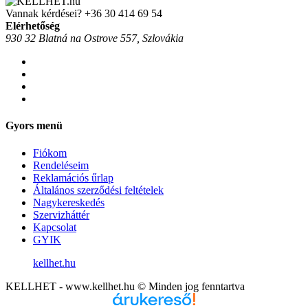
Vannak kérdései?
+36 30 414 69 54
Elérhetőség
930 32 Blatná na Ostrove 557, Szlovákia
Gyors menü
Fiókom
Rendeléseim
Reklamációs űrlap
Általános szerződési feltételek
Nagykereskedés
Szervizháttér
Kapcsolat
GYIK
kellhet.hu
KELLHET - www.kellhet.hu © Minden jog fenntartva