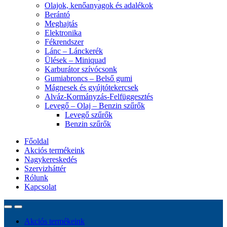
Olajok, kenőanyagok és adalékok
Berántó
Meghajtás
Elektronika
Fékrendszer
Lánc – Lánckerék
Ülések – Miniquad
Karburátor szívócsonk
Gumiabroncs – Belső gumi
Mágnesek és gyújtótekercsek
Alváz-Kormányzás-Felfüggesztés
Levegő – Olaj – Benzin szűrők
Levegő szűrők
Benzin szűrők
Főoldal
Akciós termékeink
Nagykereskedés
Szervizháttér
Rólunk
Kapcsolat
Akciós termékeink