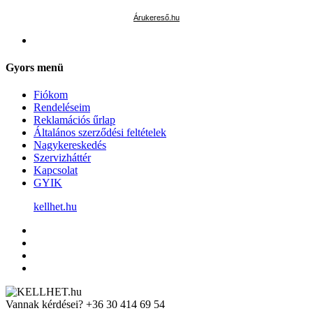
Árukereső.hu
Gyors menü
Fiókom
Rendeléseim
Reklamációs űrlap
Általános szerződési feltételek
Nagykereskedés
Szervizháttér
Kapcsolat
GYIK
kellhet.hu
Vannak kérdései?
+36 30 414 69 54