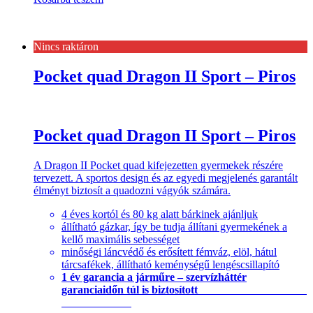
Nincs raktáron
Pocket quad Dragon II Sport – Piros
Pocket quad Dragon II Sport – Piros
A Dragon II Pocket quad kifejezetten gyermekek részére
tervezett. A sportos design és az egyedi megjelenés garantált
élményt biztosít a quadozni vágyók számára.
4 éves kortól és 80 kg alatt bárkinek ajánljuk
állítható gázkar, így be tudja állítani gyermekének a
kellő maximális sebességet
minőségi láncvédő és erősített fémváz, elöl, hátul
tárcsafékek, állítható keménységű lengéscsillapító
1 év garancia a járműre – szervízháttér
garanciaidőn túl is biztosított