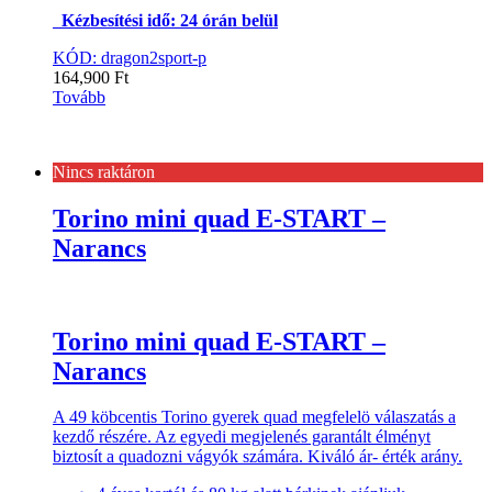
Kézbesítési idő: 24 órán belül
KÓD: dragon2sport-p
164,900
Ft
Tovább
Nincs raktáron
Torino mini quad E-START –
Narancs
Torino mini quad E-START –
Narancs
A 49 köbcentis Torino gyerek quad megfelelö válaszatás a
kezdő részére. Az egyedi megjelenés garantált élményt
biztosít a quadozni vágyók számára. Kiváló ár- érték arány.