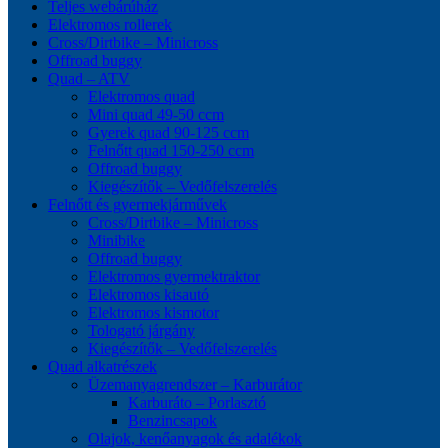
Teljes webárúház
Elektromos rollerek
Cross/Dirtbike – Minicross
Offroad buggy
Quad – ATV
Elektromos quad
Mini quad 49-50 ccm
Gyerek quad 90-125 ccm
Felnőtt quad 150-250 ccm
Offroad buggy
Kiegészítők – Vedőfelszerelés
Felnőtt és gyermekjárművek
Cross/Dirtbike – Minicross
Minibike
Offroad buggy
Elektromos gyermektraktor
Elektromos kisautó
Elektromos kismotor
Tologató járgány
Kiegészítők – Vedőfelszerelés
Quad alkatrészek
Üzemanyagrendszer – Karburátor
Karburáto – Porlasztó
Benzincsapok
Olajok, kenőanyagok és adalékok