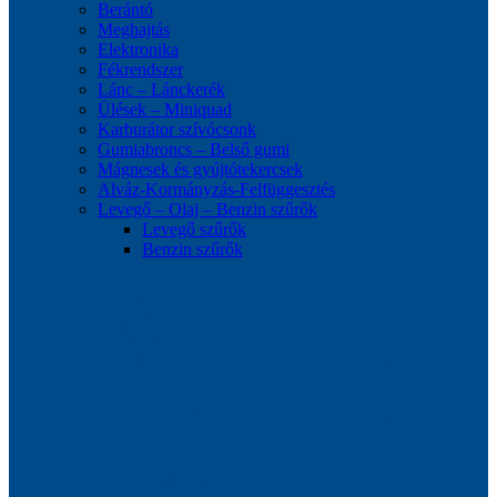
Berántó
Meghajtás
Elektronika
Fékrendszer
Lánc – Lánckerék
Ülések – Miniquad
Karburátor szívócsonk
Gumiabroncs – Belső gumi
Mágnesek és gyújtótekercsek
Alváz-Kormányzás-Felfüggesztés
Levegő – Olaj – Benzin szűrők
Levegő szűrők
Benzin szűrők