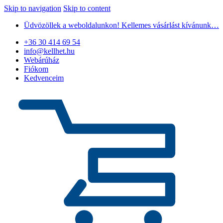
Skip to navigation
Skip to content
Üdvözöllek a weboldalunkon! Kellemes vásárlást kívánunk…
+36 30 414 69 54
info@kellhet.hu
Webárúház
Fiókom
Kedvenceim