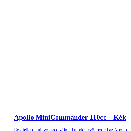
Apollo MiniCommander 110cc – Kék
Egy teljesen új, vonzó dizájnnal rendelkező modell az Apollo