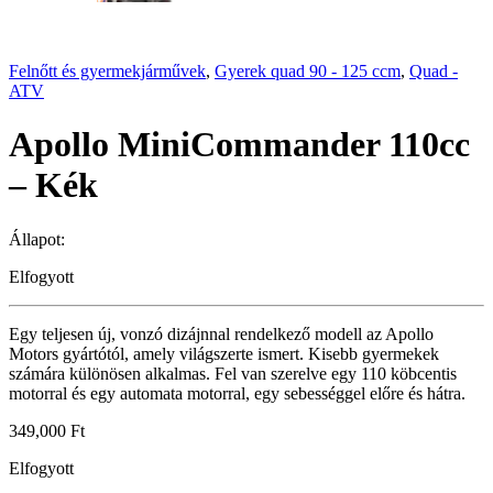
Felnőtt és gyermekjárművek
,
Gyerek quad 90 - 125 ccm
,
Quad -
ATV
Apollo MiniCommander 110cc
– Kék
Állapot:
Elfogyott
Egy teljesen új, vonzó dizájnnal rendelkező modell az Apollo
Motors gyártótól, amely világszerte ismert. Kisebb gyermekek
számára különösen alkalmas. Fel van szerelve egy 110 köbcentis
motorral és egy automata motorral, egy sebességgel előre és hátra.
349,000
Ft
Elfogyott