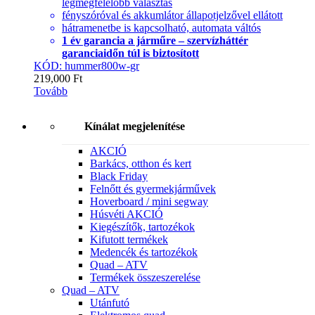
legmegfelelőbb választás
fényszóróval és akkumlátor állapotjelzővel ellátott
hátramenetbe is kapcsolható, automata váltós
1 év garancia a járműre – szervízháttér
garanciaidőn túl is biztosított
KÓD: hummer800w-gr
219,000
Ft
Tovább
Kínálat megjelenítése
AKCIÓ
Barkács, otthon és kert
Black Friday
Felnőtt és gyermekjárművek
Hoverboard / mini segway
Húsvéti AKCIÓ
Kiegészítők, tartozékok
Kifutott termékek
Medencék és tartozékok
Quad – ATV
Termékek összeszerelése
Quad – ATV
Utánfutó