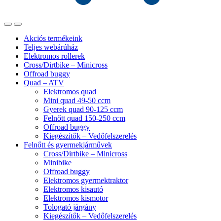
Akciós termékeink
Teljes webárúház
Elektromos rollerek
Cross/Dirtbike – Minicross
Offroad buggy
Quad – ATV
Elektromos quad
Mini quad 49-50 ccm
Gyerek quad 90-125 ccm
Felnőtt quad 150-250 ccm
Offroad buggy
Kiegészítők – Vedőfelszerelés
Felnőtt és gyermekjárművek
Cross/Dirtbike – Minicross
Minibike
Offroad buggy
Elektromos gyermektraktor
Elektromos kisautó
Elektromos kismotor
Tologató járgány
Kiegészítők – Vedőfelszerelés