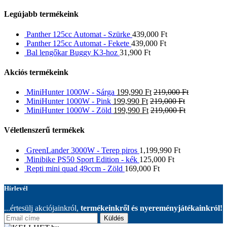
Legújabb termékeink
Panther 125cc Automat - Szürke
439,000
Ft
Panther 125cc Automat - Fekete
439,000
Ft
Bal lengőkar Buggy K3-hoz
31,900
Ft
Akciós termékeink
MiniHunter 1000W - Sárga
199,990
Ft
219,000
Ft
MiniHunter 1000W - Pink
199,990
Ft
219,000
Ft
MiniHunter 1000W - Zöld
199,990
Ft
219,000
Ft
Véletlenszerű termékek
GreenLander 3000W - Terep piros
1,199,990
Ft
Minibike PS50 Sport Edition - kék
125,000
Ft
Repti mini quad 49ccm - Zöld
169,000
Ft
Hírlevél
...értesülj akciójainkról,
termékeinkről és nyereményjátékainkról!
Küldés