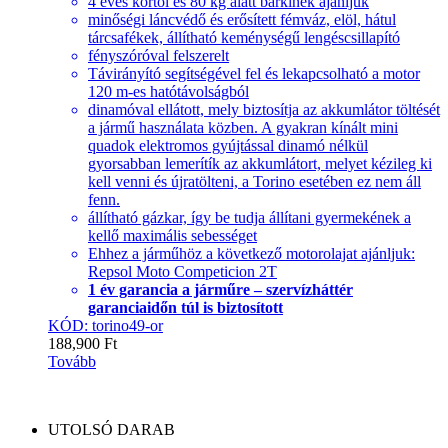
4 éves kortól és 80 kg alatt bárkinek ajánljuk
minőségi láncvédő és erősített fémváz, elöl, hátul
tárcsafékek, állítható keménységű lengéscsillapító
fényszóróval felszerelt
Távirányító segítségével fel és lekapcsolható a motor
120 m-es hatótávolságból
dinamóval ellátott, mely biztosítja az akkumlátor töltését
a jármű használata közben. A gyakran kínált mini
quadok elektromos gyújtással dinamó nélkül
gyorsabban lemerítík az akkumlátort, melyet kézileg ki
kell venni és újratölteni, a Torino esetében ez nem áll
fenn.
állítható gázkar, így be tudja állítani gyermekének a
kellő maximális sebességet
Ehhez a járműhöz a következő motorolajat ajánljuk:
Repsol Moto Competicion 2T
1 év garancia a járműre – szervízháttér
garanciaidőn túl is biztosított
KÓD: torino49-or
188,900
Ft
Tovább
UTOLSÓ DARAB