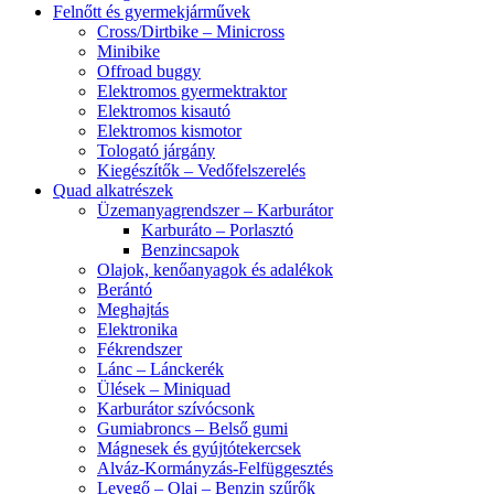
Felnőtt és gyermekjárművek
Cross/Dirtbike – Minicross
Minibike
Offroad buggy
Elektromos gyermektraktor
Elektromos kisautó
Elektromos kismotor
Tologató járgány
Kiegészítők – Vedőfelszerelés
Quad alkatrészek
Üzemanyagrendszer – Karburátor
Karburáto – Porlasztó
Benzincsapok
Olajok, kenőanyagok és adalékok
Berántó
Meghajtás
Elektronika
Fékrendszer
Lánc – Lánckerék
Ülések – Miniquad
Karburátor szívócsonk
Gumiabroncs – Belső gumi
Mágnesek és gyújtótekercsek
Alváz-Kormányzás-Felfüggesztés
Levegő – Olaj – Benzin szűrők