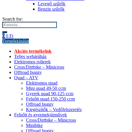
Levegő szűrők
Benzin szűrők
Search for:
0
0
Ft
Termékkínálat
Akciós termékeink
Teljes webárúház
Elektromos rollerek
Cross/Dirtbike – Minicross
Offroad buggy
Quad – ATV
Elektromos quad
Mini quad 49-50 ccm
Gyerek quad 90-125 ccm
Felnőtt quad 150-250 ccm
Offroad buggy
Kiegészítők – Vedőfelszerelés
Felnőtt és gyermekjárművek
Cross/Dirtbike – Minicross
Minibike
Offroad buggy