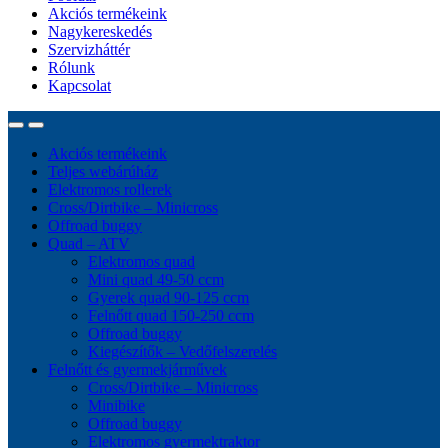
Akciós termékeink
Nagykereskedés
Szervizháttér
Rólunk
Kapcsolat
Akciós termékeink
Teljes webárúház
Elektromos rollerek
Cross/Dirtbike – Minicross
Offroad buggy
Quad – ATV
Elektromos quad
Mini quad 49-50 ccm
Gyerek quad 90-125 ccm
Felnőtt quad 150-250 ccm
Offroad buggy
Kiegészítők – Vedőfelszerelés
Felnőtt és gyermekjárművek
Cross/Dirtbike – Minicross
Minibike
Offroad buggy
Elektromos gyermektraktor