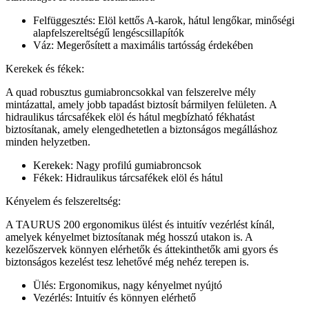
Felfüggesztés: Elöl kettős A-karok, hátul lengőkar, minőségi
alapfelszereltségű lengéscsillapítók
Váz: Megerősített a maximális tartósság érdekében
Kerekek és fékek:
A quad robusztus gumiabroncsokkal van felszerelve mély
mintázattal, amely jobb tapadást biztosít bármilyen felületen. A
hidraulikus tárcsafékek elöl és hátul megbízható fékhatást
biztosítanak, amely elengedhetetlen a biztonságos megálláshoz
minden helyzetben.
Kerekek: Nagy profilú gumiabroncsok
Fékek: Hidraulikus tárcsafékek elöl és hátul
Kényelem és felszereltség:
A TAURUS 200 ergonomikus ülést és intuitív vezérlést kínál,
amelyek kényelmet biztosítanak még hosszú utakon is. A
kezelőszervek könnyen elérhetők és áttekinthetők ami gyors és
biztonságos kezelést tesz lehetővé még nehéz terepen is.
Ülés: Ergonomikus, nagy kényelmet nyújtó
Vezérlés: Intuitív és könnyen elérhető