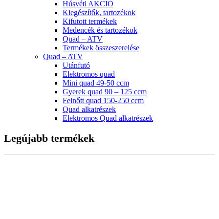
Húsvéti AKCIÓ
Kiegészítők, tartozékok
Kifutott termékek
Medencék és tartozékok
Quad – ATV
Termékek összeszerelése
Quad – ATV
Utánfutó
Elektromos quad
Mini quad 49-50 ccm
Gyerek quad 90 – 125 ccm
Felnőtt quad 150-250 ccm
Quad alkatrészek
Elektromos Quad alkatrészek
Legújabb termékek