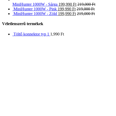
MiniHunter 1000W - Sárga
199,990
Ft
219,000
Ft
MiniHunter 1000W - Pink
199,990
Ft
219,000
Ft
MiniHunter 1000W - Zöld
199,990
Ft
219,000
Ft
Véletlenszerű termékek
Töltő konnektor typ 1
1,990
Ft