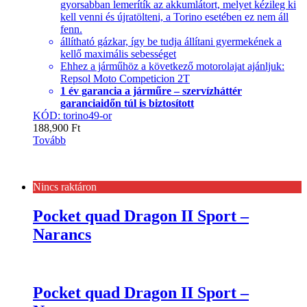
gyorsabban lemerítík az akkumlátort, melyet kézileg ki
kell venni és újratölteni, a Torino esetében ez nem áll
fenn.
állítható gázkar, így be tudja állítani gyermekének a
kellő maximális sebességet
Ehhez a járműhöz a következő motorolajat ajánljuk:
Repsol Moto Competicion 2T
1 év garancia a járműre – szervízháttér
garanciaidőn túl is biztosított
KÓD: torino49-or
188,900
Ft
Tovább
Nincs raktáron
Pocket quad Dragon II Sport –
Narancs
Pocket quad Dragon II Sport –