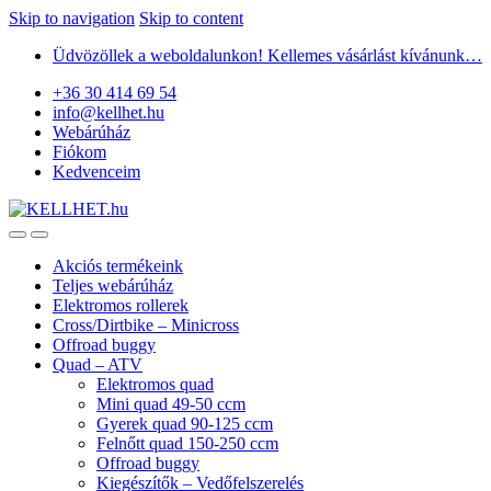
Skip to navigation
Skip to content
Üdvözöllek a weboldalunkon! Kellemes vásárlást kívánunk…
+36 30 414 69 54
info@kellhet.hu
Webárúház
Fiókom
Kedvenceim
Akciós termékeink
Teljes webárúház
Elektromos rollerek
Cross/Dirtbike – Minicross
Offroad buggy
Quad – ATV
Elektromos quad
Mini quad 49-50 ccm
Gyerek quad 90-125 ccm
Felnőtt quad 150-250 ccm
Offroad buggy
Kiegészítők – Vedőfelszerelés