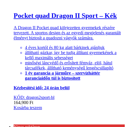
Pocket quad Dragon II Sport – Kék
A Dragon II Pocket quad kifejezetten gyermekek részére
tervezett. A sportos design és az egyedi megjelenés garantált
élményt biztosít a quadozni vágyók számára.
4 éves kortól és 80 kg alatt bárkinek ajánljuk
állítható gázkar, így be tudja állítani gyermekének a
kellő maximális sebességet
minőségi láncvédő és erősített fémváz, elöl, hátul
tárcsafékek, állítható keménységű lengéscsillapító
1 év garancia a járműre – szervízháttér
garanciaidőn túl is biztosított
Kézbesítési idő: 24 órán belül
KÓD: dragon2sport-bl
164,900
Ft
Kosárba teszem
Nincs raktáron