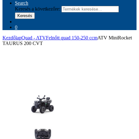
Search
Keresés a következőre:
Keresés
0
Kezdőlap
Quad - ATV
Felnőtt quad 150-250 ccm
ATV MiniRocket
TAURUS 200 CVT