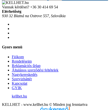
Vannak kérdései?
+36 30 414 69 54
Elérhetőség
930 32 Blatná na Ostrove 557, Szlovákia
Gyors menü
Fiókom
Rendeléseim
Reklamációs űrlap
Általános szerződési feltételek
Nagykereskedés
Szervizháttér
Kapcsolat
GYIK
kellhet.hu
KELLHET - www.kellhet.hu © Minden jog fenntartva