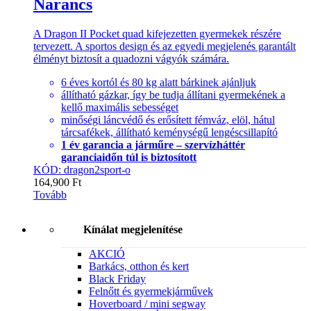
Narancs
A Dragon II Pocket quad kifejezetten gyermekek részére
tervezett. A sportos design és az egyedi megjelenés garantált
élményt biztosít a quadozni vágyók számára.
6 éves kortól és 80 kg alatt bárkinek ajánljuk
állítható gázkar, így be tudja állítani gyermekének a
kellő maximális sebességet
minőségi láncvédő és erősített fémváz, elöl, hátul
tárcsafékek, állítható keménységű lengéscsillapító
1 év garancia a járműre – szervízháttér
garanciaidőn túl is biztosított
KÓD: dragon2sport-o
164,900
Ft
Tovább
Kínálat megjelenítése
AKCIÓ
Barkács, otthon és kert
Black Friday
Felnőtt és gyermekjárművek
Hoverboard / mini segway