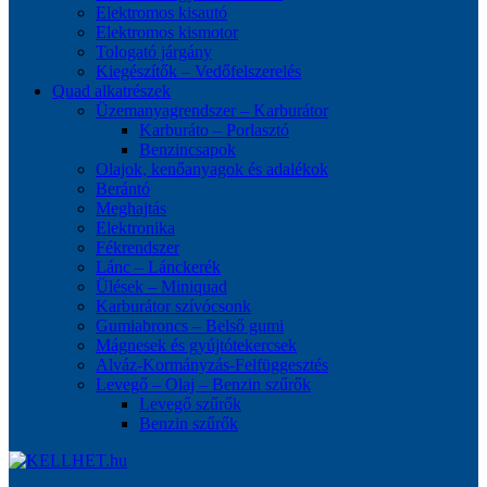
Elektromos kisautó
Elektromos kismotor
Tologató járgány
Kiegészítők – Vedőfelszerelés
Quad alkatrészek
Üzemanyagrendszer – Karburátor
Karburáto – Porlasztó
Benzincsapok
Olajok, kenőanyagok és adalékok
Berántó
Meghajtás
Elektronika
Fékrendszer
Lánc – Lánckerék
Ülések – Miniquad
Karburátor szívócsonk
Gumiabroncs – Belső gumi
Mágnesek és gyújtótekercsek
Alváz-Kormányzás-Felfüggesztés
Levegő – Olaj – Benzin szűrők
Levegő szűrők
Benzin szűrők