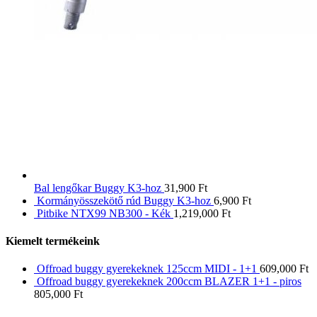
Bal lengőkar Buggy K3-hoz
31,900
Ft
Kormányösszekötő rúd Buggy K3-hoz
6,900
Ft
Pitbike NTX99 NB300 - Kék
1,219,000
Ft
Kiemelt termékeink
Offroad buggy gyerekeknek 125ccm MIDI - 1+1
609,000
Ft
Offroad buggy gyerekeknek 200ccm BLAZER 1+1 - piros
805,000
Ft