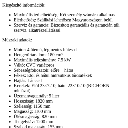
Kiegészítő információk:
Maximális terhelhetőség: Két személy számára alkalmas
Elérhetőség: Szállítási lehetőség Magyarországon belül
Szerviz és garancia: Biztosított garanciális és garancián túli
szerviz, alkatrészellátással
Műszaki adatok:
Motor: 4 ütemű, légmentes hűtéssel
Hengerűrtartalom: 180 cm³
Maximális teljesítmény: 7.5 kW
Váltó: CVT variátoros
Sebességfokozatok: előre + hátra
Fékek: Elöl és hátul hidraulikus tárcsafékek
Hajtás: Lánccal
Kerekek: Elöl 23×7-10, hátul 22×10-10 (BIGHORN
mintázat)
Üzemanyagtartály: 5 liter
Hosszúság: 1820 mm
Szélesség: 1150 mm
Magasság: 1100 mm
Ülésmagasság: 820 mm
Tengelytáv: 1200 mm
Szabad magasság: 155 mm