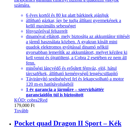
számára.
6 éves kortól és 80 kg alatt bárkinek ajánljuk
állítható gázkar, így be tudja állítani gyermekének a
kellő maximális sebességet
fényszóróval felszerelt
dinamóval ellátott, mely biztosítja az akkumlátor töltését
a jármű használata közben. A gyakran kínált mini
quadok elektromos gyújtással dinamó nélkül
gyorsabban lemerítík az akkumlátort, melyet kézileg ki
kell venni és újratölteni, a Cobra 2 esetében ez nem áll
fenn.
minőségi láncvédő és erősített fémváz, elöl, hátul
tárcsafékek, állítható keménységű lengéscsillapító
Távirányító segítségével fel és lekapcsolható a motor
120 m-es hatótávolságból
1 év garancia a járműre – szervízháttér
garanciaidőn túl is biztosított
KÓD: cobra2Red
179,000
Ft
Tovább
Pocket quad Dragon II Sport – Kék