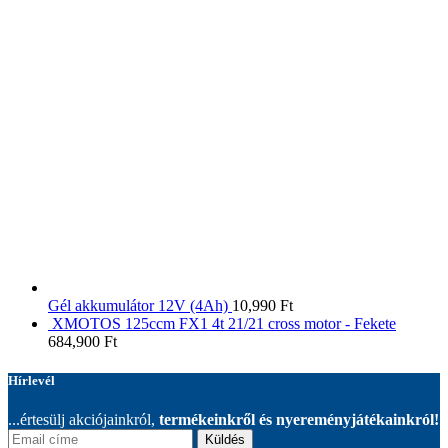
Gél akkumulátor 12V (4Ah)
10,990
Ft
XMOTOS 125ccm FX1 4t 21/21 cross motor - Fekete
684,900
Ft
Hírlevél
...értesülj akciójainkról,
termékeinkről és nyereményjátékainkról!
Küldés