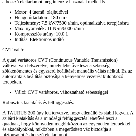
a hosszú élettartamot még intenzív használat mellett is.
Motor: 4 ütemű, olajhűtővel
Hengerűrtartalom: 180 cm³
Teljesítmény: 7.5 kW/7500 r/min, optimalizálva terepjárásra
Max. nyomaték: 11 N·m/6000 r/min
Kompressziós arány: 10.0:1
Indítás: Elektromos indító
CVT váltó:
A quad variátoros CVT (Continuous Variable Transmission)
váltóval van felszerelve, amely lehetővé teszi a sebesség
zökkenőmentes és egyszerű beállítását manuális váltás nélkül. Ez az
automatikus beállítás biztosítja a kényelmes vezetést különböző
terepeken.
Váltó: CVT variátoros, változtatható sebességgel
Robusztus kialakítás és felfüggesztés:
A TAURUS 200 úgy lett tervezve, hogy ellenálló és stabil legyen. A
szilárd kialakítás és a minőségi felfüggesztés lehetővé teszi a
quadnak, hogy könnyedén megbirkózzon az egyenetlen terepekkel
és akadályokkal, miközben a megerősített váz biztosítja a
biztonságot és hosszú élettartamot.