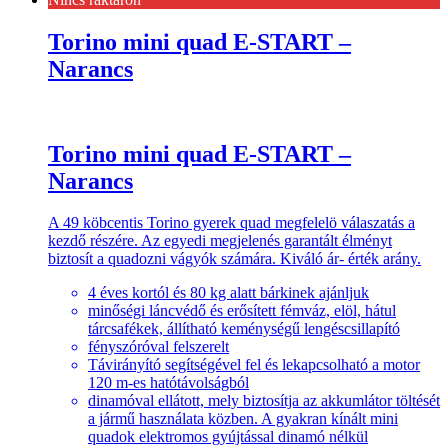
Torino mini quad E-START –
Narancs
Torino mini quad E-START –
Narancs
A 49 köbcentis Torino gyerek quad megfelelö válaszatás a
kezdő részére. Az egyedi megjelenés garantált élményt
biztosít a quadozni vágyók számára. Kiváló ár- érték arány.
4 éves kortól és 80 kg alatt bárkinek ajánljuk
minőségi láncvédő és erősített fémváz, elöl, hátul
tárcsafékek, állítható keménységű lengéscsillapító
fényszóróval felszerelt
Távirányító segítségével fel és lekapcsolható a motor
120 m-es hatótávolságból
dinamóval ellátott, mely biztosítja az akkumlátor töltését
a jármű használata közben. A gyakran kínált mini
quadok elektromos gyújtással dinamó nélkül