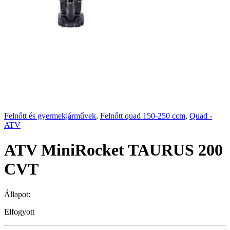
Felnőtt és gyermekjárművek
,
Felnőtt quad 150-250 ccm
,
Quad -
ATV
ATV MiniRocket TAURUS 200
CVT
Állapot:
Elfogyott