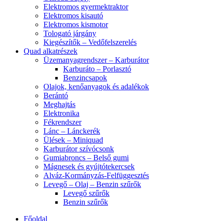
Elektromos gyermektraktor
Elektromos kisautó
Elektromos kismotor
Tologató járgány
Kiegészítők – Vedőfelszerelés
Quad alkatrészek
Üzemanyagrendszer – Karburátor
Karburáto – Porlasztó
Benzincsapok
Olajok, kenőanyagok és adalékok
Berántó
Meghajtás
Elektronika
Fékrendszer
Lánc – Lánckerék
Ülések – Miniquad
Karburátor szívócsonk
Gumiabroncs – Belső gumi
Mágnesek és gyújtótekercsek
Alváz-Kormányzás-Felfüggesztés
Levegő – Olaj – Benzin szűrők
Levegő szűrők
Benzin szűrők
Főoldal