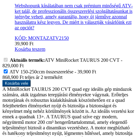
Webshopunk kínálatában nem csak prémium minőségű ATV-
ket talál, de professzionális összeszerelési szolgáltatásunkat is
igénybe veheti, amely garantálja, hogy új járműve azonnal
használatra kész legyen. De miért is választják vásárlóink ezt
az opciót?
KÓD: MONTAZATV2150
39,900
Ft
Kosárba teszem
Aktuális termék:
ATV MiniRocket TAURUS 200 CVT
-
829,000
Ft
ATV 150-250ccm összeszerelése
-
39,900
Ft
868,900
Ft
teljes ár
2
termékért
Kosárba vele
A MiniRocket TAURUS 200 CVT quad egy ideális gép mindazok
számára, akik izgalmas terepjárási élményekre vágynak. Erőteljes
motorjának és robusztus kialakításának köszönhetően ez a quad
felejthetetlen élményeket nyújt és biztosítja a biztonságot és
kényelmet még nehéz körülmények között is. Az ideális vezetési kor
ennek a quadnak 13+. A TAURUS quad szíve egy modern,
négyütemű motor 200 cm³ hengerűrtartalommal, amely elegendő
teljesítményt biztosít a dinamikus vezetéshez. A motor megbízható
és hatékony teljesítményt nyújt, légmentes hűtéssel, amely biztosítja