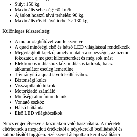
Súly: 150 kg
Maximális sebesség: 60 km/h
Ajánlott hosszú távú terhelés: 90 kg
Maximális rövid távú terhelés: 130 kg
Különleges felszereltség:
A motor olajhűtővel van felszerelve
A quad minőségi első és hátsó LED világítással rendelkezik
Megvilágított kijelző, amely mutatja a sebességet, az üzemi
fokozatot, a megtett kilométereket és még sok mást
Elektromos indításhoz kézi indítás is tartozik, ha az
akkumulátor esetleg lemerülne
Távirányító a quad távoli leállításához
Biztonsági kulcs
Visszapillantó tükrök
Motorkiadó számláló
Minőségi alumínium felnik
Vontató eszköz
Hátsó háttámla
Első LED világítócsíkok
Nincs engedélyezve a közutakon való használatra. A méretek
eltérhetnek a megadott értékektől a négykerekű beállításától és
kalibrálásától függően. Szétszerelt állapotban kerül szállításra