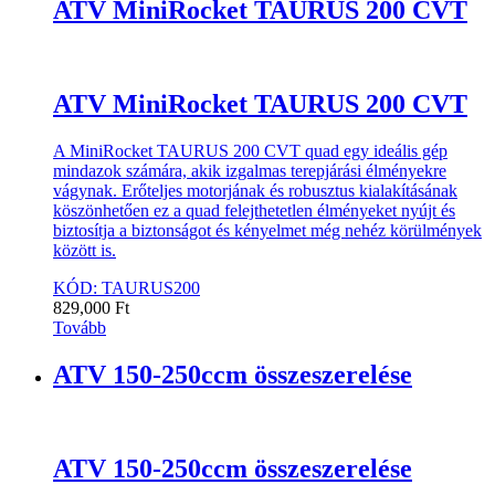
ATV MiniRocket TAURUS 200 CVT
ATV MiniRocket TAURUS 200 CVT
A MiniRocket TAURUS 200 CVT quad egy ideális gép
mindazok számára, akik izgalmas terepjárási élményekre
vágynak. Erőteljes motorjának és robusztus kialakításának
köszönhetően ez a quad felejthetetlen élményeket nyújt és
biztosítja a biztonságot és kényelmet még nehéz körülmények
között is.
KÓD: TAURUS200
829,000
Ft
Tovább
ATV 150-250ccm összeszerelése
ATV 150-250ccm összeszerelése