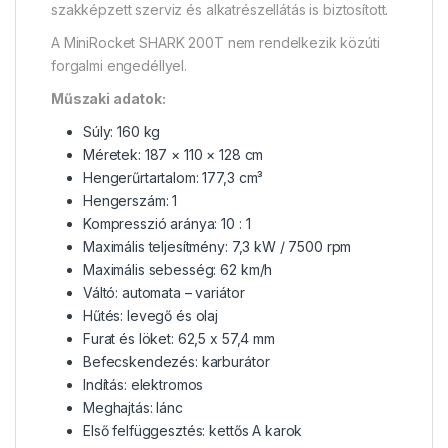
szakképzett szerviz és alkatrészellátás is biztosított.
A MiniRocket SHARK 200T nem rendelkezik közúti
forgalmi engedéllyel.
Műszaki adatok:
Súly: 160 kg
Méretek: 187 × 110 × 128 cm
Hengerűrtartalom: 177,3 cm³
Hengerszám: 1
Kompresszió aránya: 10 : 1
Maximális teljesítmény: 7,3 kW / 7500 rpm
Maximális sebesség: 62 km/h
Váltó: automata – variátor
Hűtés: levegő és olaj
Furat és löket: 62,5 x 57,4 mm
Befecskendezés: karburátor
Indítás: elektromos
Meghajtás: lánc
Első felfüggesztés: kettős A karok