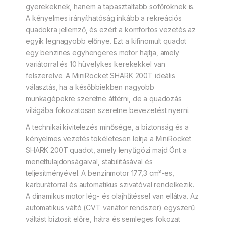
gyerekeknek, hanem a tapasztaltabb sofőröknek is.
A kényelmes irányíthatóság inkább a rekreációs
quadokra jellemző, és ezért a komfortos vezetés az
egyik legnagyobb előnye. Ezt a kifinomult quadot
egy benzines egyhengeres motor hajtja, amely
variátorral és 10 hüvelykes kerekekkel van
felszerelve. A MiniRocket SHARK 200T ideális
választás, ha a későbbiekben nagyobb
munkagépekre szeretne áttérni, de a quadozás
világába fokozatosan szeretne bevezetést nyerni.
A technikai kivitelezés minősége, a biztonság és a
kényelmes vezetés tökéletesen leírja a MiniRocket
SHARK 200T quadot, amely lenyűgözi majd Önt a
menettulajdonságaival, stabilitásával és
teljesítményével. A benzinmotor 177,3 cm³-es,
karburátorral és automatikus szivatóval rendelkezik.
A dinamikus motor lég- és olajhűtéssel van ellátva. Az
automatikus váltó (CVT variátor rendszer) egyszerű
váltást biztosít előre, hátra és semleges fokozat