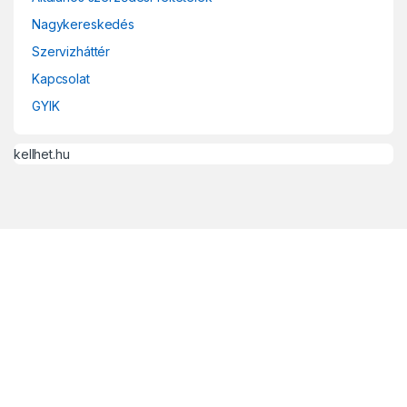
Nagykereskedés
Szervizháttér
Kapcsolat
GYIK
kellhet.hu
Vannak kérdései?
+36 30 414 69 54