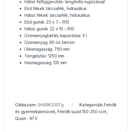
Hátsó felfüggesztés: lengővilla rugózással
Első fékek: tárcsafék, hidraulikus
Hátsó fékek: tárcsafék, hidraulikus
Első gumik: 23 x 7 – R10
Hátsó gumik: 22 x 10 – R10
Üzemanyagtartály kapacitása: 5 l
Üzemanyag: 95-ös benzin
Ülésmagasság: 790 mm
Tengelytáv: 1250 mm
Hasmagasság: 135 mm
Cikkszám:
SHARK200Tg
Kategóriák:
Felnőtt
és gyermekjárművek
,
Felnőtt quad 150-250 ccm
,
Quad - ATV