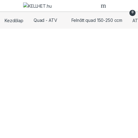
Skip to navigation
Skip to content
0
Kezdőlap
Quad - ATV
Felnőtt quad 150-250 ccm
AT