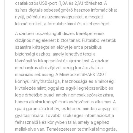
csatlakozós USB-port (1,0A és 2,1A) töltéshez. A
színes digitális sebességmérő hasznos információkat
nyújt, például az üzemanyagszintet, a megtett
kilométereket, a fordulatszámot és a sebességet.
A színben összehangolt díszes kerékperemek
dizájnos megjelenést biztosítanak. Fiatalabb vezetők
számára kétségtelen előnyt jelent a praktikus
biztonsági eszköz, amely lehetővé teszi a
távirányítós kikapcsolást és újraindítást. A gázkar
mechanikus ütközőjével pedig korlátozható a
maximális sebesség. A MiniRocket SHARK 200T
könnyű irányíthatósága, hasznossága és a minőségi
kivitelezés miatt joggal az egyik legnépszerűbb és
legelérhetőbb quad, amely nemcsak szórakozásra,
hanem alkalmi könnyű munkavégzésre is alkalmas. A
quad garanciája két év, és kiterjed minden anyag- és
gyártási hibára. További szükséges információkat a
felhasználói kézikönyvben talál, amely a géphez
mellékelve van. Természetesen technikai támogatás,