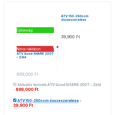
ATV 150-250ccm
összeszerelése
Újdonság
39,900
Ft
Nincs raktáron
ATV Quad SHARK 200T
– Zöld
899,000
Ft
Aktuális termék:
ATV Quad SHARK 200T – Zöld
899,000
Ft
-
ATV 150-250ccm összeszerelése
-
39,900
Ft