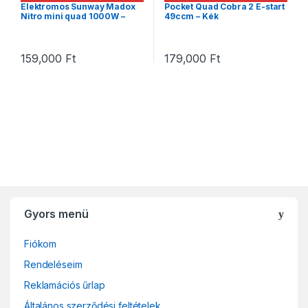
Elektromos Sunway Madox
Pocket Quad Cobra 2 E-start
Nitro mini quad 1000W –
49ccm – Kék
piros
159,000
Ft
179,000
Ft
Gyors menü
Fiókom
Rendeléseim
Reklamációs űrlap
Általános szerződési feltételek