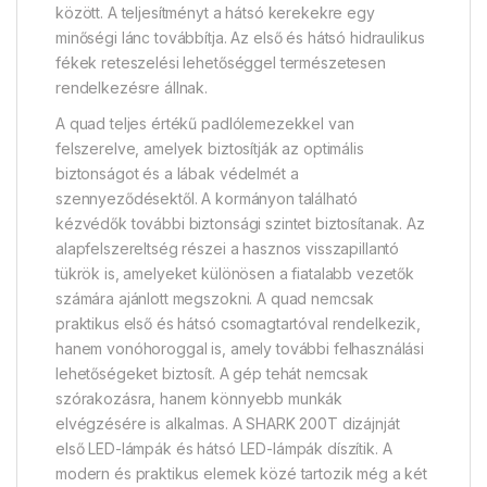
között. A teljesítményt a hátsó kerekekre egy
minőségi lánc továbbítja. Az első és hátsó hidraulikus
fékek reteszelési lehetőséggel természetesen
rendelkezésre állnak.
A quad teljes értékű padlólemezekkel van
felszerelve, amelyek biztosítják az optimális
biztonságot és a lábak védelmét a
szennyeződésektől. A kormányon található
kézvédők további biztonsági szintet biztosítanak. Az
alapfelszereltség részei a hasznos visszapillantó
tükrök is, amelyeket különösen a fiatalabb vezetők
számára ajánlott megszokni. A quad nemcsak
praktikus első és hátsó csomagtartóval rendelkezik,
hanem vonóhoroggal is, amely további felhasználási
lehetőségeket biztosít. A gép tehát nemcsak
szórakozásra, hanem könnyebb munkák
elvégzésére is alkalmas. A SHARK 200T dizájnját
első LED-lámpák és hátsó LED-lámpák díszítik. A
modern és praktikus elemek közé tartozik még a két