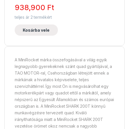
938,900
Ft
teljes ár
2
termékért
Kosárba vele
A MiniRocket márka összefogásával a világ egyik
legnagyobb gyerekeknek szánt quad gyártójával, a
TAO MOTOR-ral, Csehországban létrejött ennek a
márkának a hivatalos képviselete, teljes
szervizháttérrel. Így most Ön is megvásárolhat egy
motorkerékpárt vagy quadot ettől a márkától, amely
népszerű az Egyesült Államokban és számos európai
országban is. A MiniRocket SHARK 200T könnyű
munkavégzésre tervezett quad. Kiváló
irányíthatósága miatt a MiniRocket SHARK 200T
vezetése örömet okoz nemcsak a nagyobb