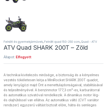
Felnőtt és gyermekjárművek
,
Felnőtt quad 150-250 ccm
,
Quad - ATV
ATV Quad SHARK 200T – Zöld
Állapot:
Elfogyott
A technikai kivitelezés minősége, a biztonság és a kényelmes
vezetés tökéletesen leírja a MiniRocket SHARK 200T quadot,
amely lenyűgözi majd Önt a menettulajdonságaival, stabilitásával
és teljesítményével. A benzinmotor 177,3 cm³-es, karburátorral
és automatikus szivatóval rendelkezik. A dinamikus motor lég-
és olajhűtéssel van ellátva. Az automatikus váltó (CVT variátor
rendszer) egyszerű váltást biztosít előre, hátra és semleges