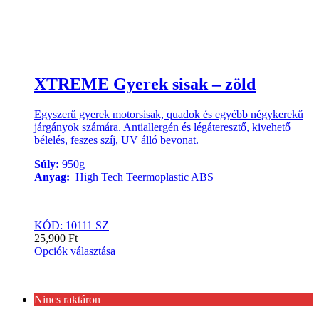
XTREME Gyerek sisak – zöld
Egyszerű gyerek motorsisak, quadok és egyébb négykerekű
járgányok számára. Antiallergén és légáteresztő, kivehető
bélelés, feszes szíj, UV álló bevonat.
Súly:
950g
Anyag:
High Tech Teermoplastic ABS
KÓD: 10111 SZ
25,900
Ft
Opciók választása
Nincs raktáron