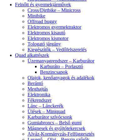
Felnőtt és gyermekjárművek
Cross/Dirtbike – Minicross
Minibike
Offroad buggy
Elektromos gyermektraktor
Elektromos kisautó
Elektromos kismotor
Tologató járgány
Kiegészítők – Vedőfelszerelés
Quad alkatrészek
Üzemanyagrendszer – Karburátor
Karburáto – Porlasztó
Benzincsapok
Olajok, kenőanyagok és adalékok
Berántó
Meghajtás
Elektronika
Fékrendszer
Lánc – Lánckerék
Ülések – Miniquad
Karburátor szívócsonk
Gumiabroncs – Belső gumi
Mágnesek és gyújtótekercsek
Alváz-Kormányzás-Felfüggesztés
Levegő – Olaj – Benzin szűrők