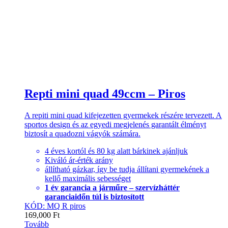
Repti mini quad 49ccm – Piros
A repiti mini quad kifejezetten gyermekek részére tervezett. A
sportos design és az egyedi megjelenés garantált élményt
biztosít a quadozni vágyók számára.
4 éves kortól és 80 kg alatt bárkinek ajánljuk
Kiváló ár-érték arány
állítható gázkar, így be tudja állítani gyermekének a
kellő maximális sebességet
1 év garancia a járműre – szervízháttér
garanciaidőn túl is biztosított
KÓD: MQ R piros
169,000
Ft
Tovább