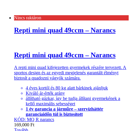
Nincs raktáron
Repti mini quad 49ccm – Narancs
Repti mini quad 49ccm – Narancs
A repti mini quad kifejezetten gyermekek részére tervezett. A
sportos design és az egyedi megjelenés garantált élményt
biztosít a quadozni vágyók számára.
4 éves kortól és 80 kg alatt bárkinek ajánljuk
Kiváló ár-érték arány
állítható gázkar, így be tudja állítani gyermekének a
kellő maximális sebességet
1 év garancia a járműre – szervízháttér
garanciaidőn túl is biztosított
KÓD: MQ R narancs
169,000
Ft
Tovább