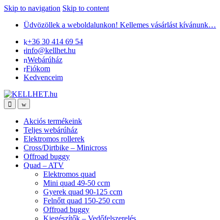
Skip to navigation
Skip to content
Üdvözöllek a weboldalunkon! Kellemes vásárlást kívánunk…
+36 30 414 69 54
info@kellhet.hu
Webárúház
Fiókom
Kedvenceim
Akciós termékeink
Teljes webárúház
Elektromos rollerek
Cross/Dirtbike – Minicross
Offroad buggy
Quad – ATV
Elektromos quad
Mini quad 49-50 ccm
Gyerek quad 90-125 ccm
Felnőtt quad 150-250 ccm
Offroad buggy
Kiegészítők – Vedőfelszerelés