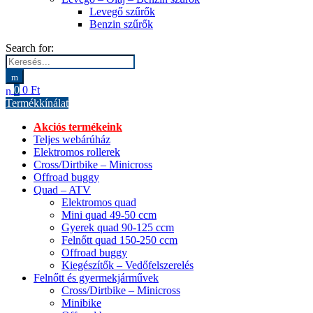
Levegő szűrők
Benzin szűrők
Search for:
0
0
Ft
Termékkínálat
Akciós termékeink
Teljes webárúház
Elektromos rollerek
Cross/Dirtbike – Minicross
Offroad buggy
Quad – ATV
Elektromos quad
Mini quad 49-50 ccm
Gyerek quad 90-125 ccm
Felnőtt quad 150-250 ccm
Offroad buggy
Kiegészítők – Vedőfelszerelés
Felnőtt és gyermekjárművek
Cross/Dirtbike – Minicross
Minibike