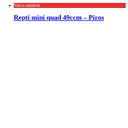
Nincs raktáron
Repti mini quad 49ccm – Piros