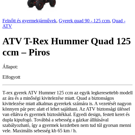
Felnőtt és gyermekjárművek
,
Gyerek quad 90 - 125 ccm
,
Quad -
ATV
ATV T-Rex Hummer Quad 125
ccm – Piros
Állapot:
Elfogyott
T-rex gyerek ATV Hummer 125 ccm az egyik legkeresettebb modell
az ára és a minőségi kivitelezése miatt. Quad a biztonságos
kivitelezése miatt alkalmas gyerekek számára is. A vezetését nagyon
könnyen pár perc alatt el lehet sajátítani. Az ATV biztonsági üléssel
van ellátva és gyermek biztosítékkal. Egyedi design, festett keret és
dupla kipufogó. Továbbá a sebesség a gázkar állításával
szabályozható, így a gyermek kezdetben nem tud túl gyorsan menni
vele. Maximális sebesség kb 65 km / h.