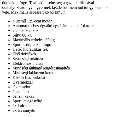
dupla kipufogó. Továbbá a sebesség a gázkar állításával
szabályozható, így a gyermek kezdetben nem tud túl gyorsan menni
vele. Maximális sebesség kb 65 km / h.
4 ütemű 125 ccm motor
Automata sebességváltó egy hátrameneti fokozattal
7 colos kerekek
Súly: 80 kg
Maximális terhelés: 90 kg
Sportos dupla kipufogó
Hátsó hidraulikus fék
Első dobfékek
Sebességkorlátozás
Elektromos indítás
Minőségi állítható lengéscsillapítók
Minőségi lakkozott keret
Kiváló lancburkolát
Gyermekzár
távirányító
állati tüdő
benzin kakas
Sport levegőszűrő
2x kulcsok
2x távirányító