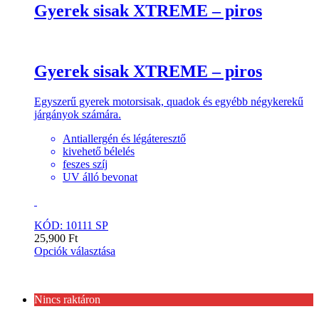
Gyerek sisak XTREME – piros
Gyerek sisak XTREME – piros
Egyszerű gyerek motorsisak, quadok és egyébb négykerekű
járgányok számára.
Antiallergén és légáteresztő
kivehető bélelés
feszes szíj
UV álló bevonat
KÓD: 10111 SP
25,900
Ft
Opciók választása
Nincs raktáron