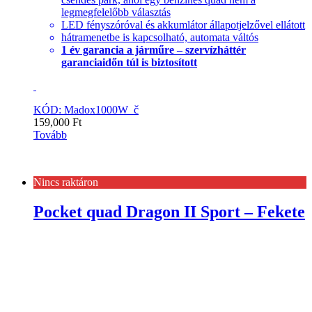
legmegfelelőbb választás
LED fényszóróval és akkumlátor állapotjelzővel ellátott
hátramenetbe is kapcsolható, automata váltós
1 év garancia a járműre – szervízháttér
garanciaidőn túl is biztosított
KÓD: Madox1000W_č
159,000
Ft
Tovább
Nincs raktáron
Pocket quad Dragon II Sport – Fekete