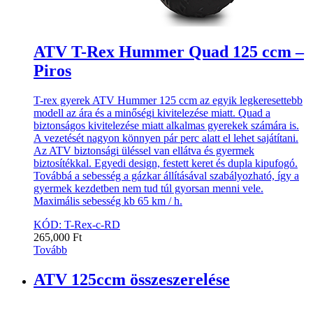
ATV T-Rex Hummer Quad 125 ccm –
Piros
T-rex gyerek ATV Hummer 125 ccm az egyik legkeresettebb
modell az ára és a minőségi kivitelezése miatt. Quad a
biztonságos kivitelezése miatt alkalmas gyerekek számára is.
A vezetését nagyon könnyen pár perc alatt el lehet sajátítani.
Az ATV biztonsági üléssel van ellátva és gyermek
biztosítékkal. Egyedi design, festett keret és dupla kipufogó.
Továbbá a sebesség a gázkar állításával szabályozható, így a
gyermek kezdetben nem tud túl gyorsan menni vele.
Maximális sebesség kb 65 km / h.
KÓD: T-Rex-c-RD
265,000
Ft
Tovább
ATV 125ccm összeszerelése