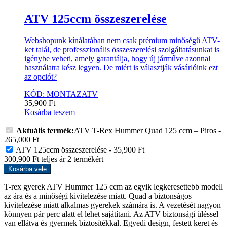
ATV 125ccm összeszerelése
Webshopunk kínálatában nem csak prémium minőségű ATV-
ket talál, de professzionális összeszerelési szolgáltatásunkat is
igénybe veheti, amely garantálja, hogy új járműve azonnal
használatra kész legyen. De miért is választják vásárlóink ezt
az opciót?
KÓD: MONTAZATV
35,900
Ft
Kosárba teszem
Aktuális termék:
ATV T-Rex Hummer Quad 125 ccm – Piros
-
265,000
Ft
ATV 125ccm összeszerelése
-
35,900
Ft
300,900
Ft
teljes ár
2
termékért
Kosárba vele
T-rex gyerek ATV Hummer 125 ccm az egyik legkeresettebb modell
az ára és a minőségi kivitelezése miatt. Quad a biztonságos
kivitelezése miatt alkalmas gyerekek számára is. A vezetését nagyon
könnyen pár perc alatt el lehet sajátítani. Az ATV biztonsági üléssel
van ellátva és gyermek biztosítékkal. Egyedi design, festett keret és