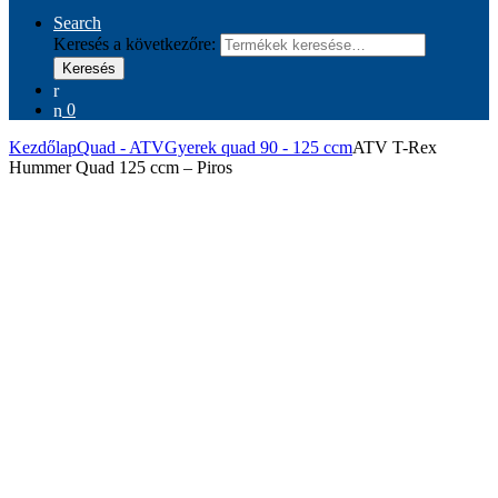
Search
Keresés a következőre:
Keresés
0
Kezdőlap
Quad - ATV
Gyerek quad 90 - 125 ccm
ATV T-Rex
Hummer Quad 125 ccm – Piros