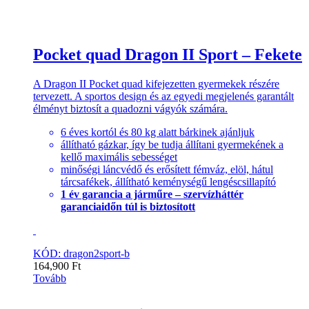
Pocket quad Dragon II Sport – Fekete
A Dragon II Pocket quad kifejezetten gyermekek részére
tervezett. A sportos design és az egyedi megjelenés garantált
élményt biztosít a quadozni vágyók számára.
6 éves kortól és 80 kg alatt bárkinek ajánljuk
állítható gázkar, így be tudja állítani gyermekének a
kellő maximális sebességet
minőségi láncvédő és erősített fémváz, elöl, hátul
tárcsafékek, állítható keménységű lengéscsillapító
1 év garancia a járműre – szervízháttér
garanciaidőn túl is biztosított
KÓD: dragon2sport-b
164,900
Ft
Tovább