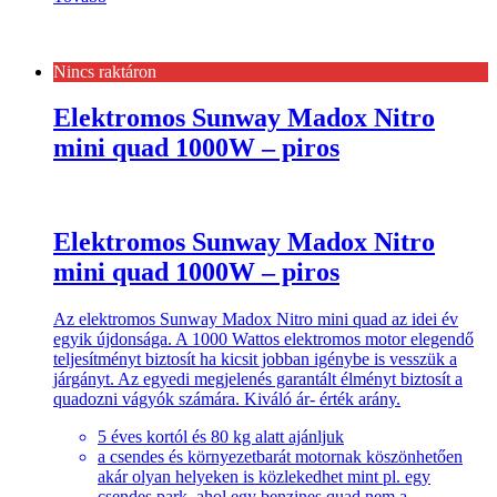
Nincs raktáron
Elektromos Sunway Madox Nitro
mini quad 1000W – piros
Elektromos Sunway Madox Nitro
mini quad 1000W – piros
Az elektromos Sunway Madox Nitro mini quad az idei év
egyik újdonsága. A 1000 Wattos elektromos motor elegendő
teljesítményt biztosít ha kicsit jobban igénybe is vesszük a
járgányt. Az egyedi megjelenés garantált élményt biztosít a
quadozni vágyók számára. Kiváló ár- érték arány.
5 éves kortól és 80 kg alatt ajánljuk
a csendes és környezetbarát motornak köszönhetően
akár olyan helyeken is közlekedhet mint pl. egy
csendes park, ahol egy benzines quad nem a