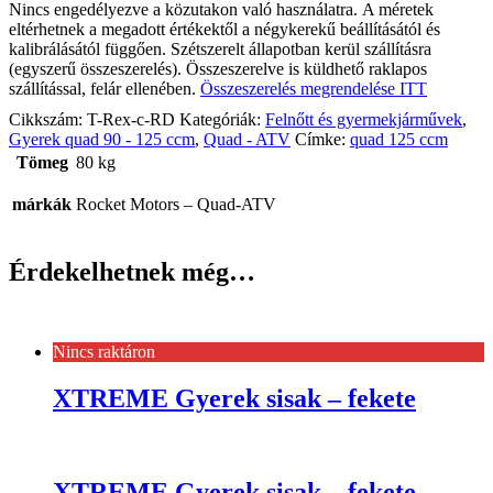
Nincs engedélyezve a közutakon való használatra. A méretek
eltérhetnek a megadott értékektől a négykerekű beállításától és
kalibrálásától függően. Szétszerelt állapotban kerül szállításra
(egyszerű összeszerelés). Összeszerelve is küldhető raklapos
szállítással, felár ellenében.
Összeszerelés megrendelése ITT
Cikkszám:
T-Rex-c-RD
Kategóriák:
Felnőtt és gyermekjárművek
,
Gyerek quad 90 - 125 ccm
,
Quad - ATV
Címke:
quad 125 ccm
Tömeg
80 kg
márkák
Rocket Motors – Quad-ATV
Érdekelhetnek még…
Nincs raktáron
XTREME Gyerek sisak – fekete
XTREME Gyerek sisak – fekete