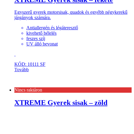
Egyszerű gyerek motorsisak, quadok és egyébb négykerekű
járgányok számára.
Antiallergén és légáteresztő
kivehető bélelés
feszes szíj
UV álló bevonat
KÓD: 10111 SF
Tovább
Nincs raktáron
XTREME Gyerek sisak – zöld