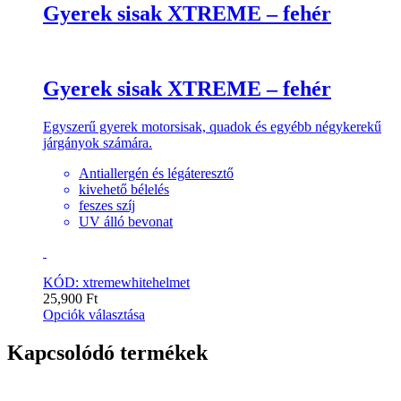
Gyerek sisak XTREME – fehér
Gyerek sisak XTREME – fehér
Egyszerű gyerek motorsisak, quadok és egyébb négykerekű
járgányok számára.
Antiallergén és légáteresztő
kivehető bélelés
feszes szíj
UV álló bevonat
KÓD: xtremewhitehelmet
25,900
Ft
Opciók választása
Kapcsolódó termékek