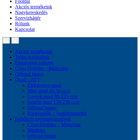
Főoldal
Akciós termékeink
Nagykereskedés
Szervizháttér
Rólunk
Kapcsolat
Akciós termékeink
Teljes webárúház
Elektromos rollerek
Cross/Dirtbike – Minicross
Offroad buggy
Quad – ATV
Elektromos quad
Mini quad 49-50 ccm
Gyerek quad 90-125 ccm
Felnőtt quad 150-250 ccm
Offroad buggy
Kiegészítők – Vedőfelszerelés
Felnőtt és gyermekjárművek
Cross/Dirtbike – Minicross
Minibike
Offroad buggy