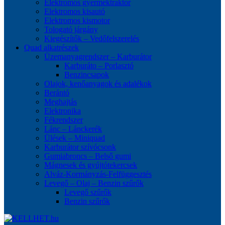
Elektromos gyermektraktor
Elektromos kisautó
Elektromos kismotor
Tologató járgány
Kiegészítők – Vedőfelszerelés
Quad alkatrészek
Üzemanyagrendszer – Karburátor
Karburáto – Porlasztó
Benzincsapok
Olajok, kenőanyagok és adalékok
Berántó
Meghajtás
Elektronika
Fékrendszer
Lánc – Lánckerék
Ülések – Miniquad
Karburátor szívócsonk
Gumiabroncs – Belső gumi
Mágnesek és gyújtótekercsek
Alváz-Kormányzás-Felfüggesztés
Levegő – Olaj – Benzin szűrők
Levegő szűrők
Benzin szűrők