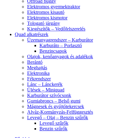
Offroad buggy
Elektromos gyermektraktor
Elektromos kisautó
Elektromos kismotor
Tologató járgány
Kiegészítők – Vedőfelszerelés
Quad alkatrészek
Üzemanyagrendszer – Karburátor
Karburáto – Porlasztó
Benzincsapok
Olajok, kenőanyagok és adalékok
Berántó
Meghajtás
Elektronika
Fékrendszer
Lánc – Lánckerék
Ülések – Miniquad
Karburátor szívócsonk
Gumiabroncs – Belső gumi
Mágnesek és gyújtótekercsek
Alváz-Kormányzás-Felfüggesztés
Levegő – Olaj – Benzin szűrők
Levegő szűrők
Benzin szűrők