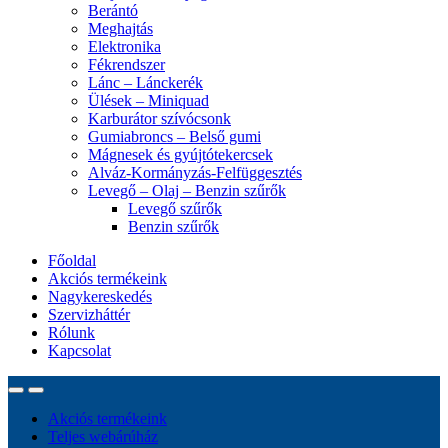
Berántó
Meghajtás
Elektronika
Fékrendszer
Lánc – Lánckerék
Ülések – Miniquad
Karburátor szívócsonk
Gumiabroncs – Belső gumi
Mágnesek és gyújtótekercsek
Alváz-Kormányzás-Felfüggesztés
Levegő – Olaj – Benzin szűrők
Levegő szűrők
Benzin szűrők
Főoldal
Akciós termékeink
Nagykereskedés
Szervizháttér
Rólunk
Kapcsolat
Akciós termékeink
Teljes webárúház