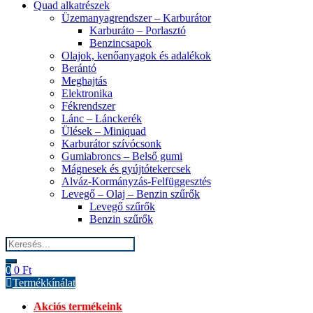
Quad alkatrészek
Üzemanyagrendszer – Karburátor
Karburáto – Porlasztó
Benzincsapok
Olajok, kenőanyagok és adalékok
Berántó
Meghajtás
Elektronika
Fékrendszer
Lánc – Lánckerék
Ülések – Miniquad
Karburátor szívócsonk
Gumiabroncs – Belső gumi
Mágnesek és gyújtótekercsek
Alváz-Kormányzás-Felfüggesztés
Levegő – Olaj – Benzin szűrők
Levegő szűrők
Benzin szűrők
Search
for:
0
0
Ft
Termékkínálat
Akciós termékeink