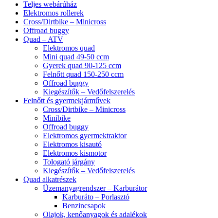
Teljes webárúház
Elektromos rollerek
Cross/Dirtbike – Minicross
Offroad buggy
Quad – ATV
Elektromos quad
Mini quad 49-50 ccm
Gyerek quad 90-125 ccm
Felnőtt quad 150-250 ccm
Offroad buggy
Kiegészítők – Vedőfelszerelés
Felnőtt és gyermekjárművek
Cross/Dirtbike – Minicross
Minibike
Offroad buggy
Elektromos gyermektraktor
Elektromos kisautó
Elektromos kismotor
Tologató járgány
Kiegészítők – Vedőfelszerelés
Quad alkatrészek
Üzemanyagrendszer – Karburátor
Karburáto – Porlasztó
Benzincsapok
Olajok, kenőanyagok és adalékok