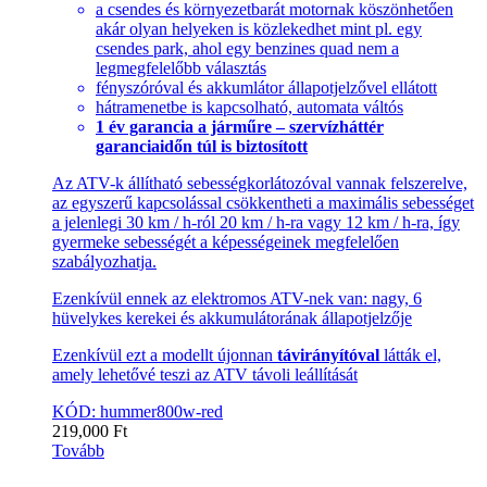
a csendes és környezetbarát motornak köszönhetően
akár olyan helyeken is közlekedhet mint pl. egy
csendes park, ahol egy benzines quad nem a
legmegfelelőbb választás
fényszóróval és akkumlátor állapotjelzővel ellátott
hátramenetbe is kapcsolható, automata váltós
1 év garancia a járműre – szervízháttér
garanciaidőn túl is biztosított
Az ATV-k állítható sebességkorlátozóval vannak felszerelve,
az egyszerű kapcsolással csökkentheti a maximális sebességet
a jelenlegi 30 km / h-ról 20 km / h-ra vagy 12 km / h-ra, így
gyermeke sebességét a képességeinek megfelelően
szabályozhatja.
Ezenkívül ennek az elektromos ATV-nek van: nagy, 6
hüvelykes kerekei és akkumulátorának állapotjelzője
Ezenkívül ezt a modellt újonnan
távirányítóval
látták el,
amely lehetővé teszi az ATV távoli leállítását
KÓD: hummer800w-red
219,000
Ft
Tovább