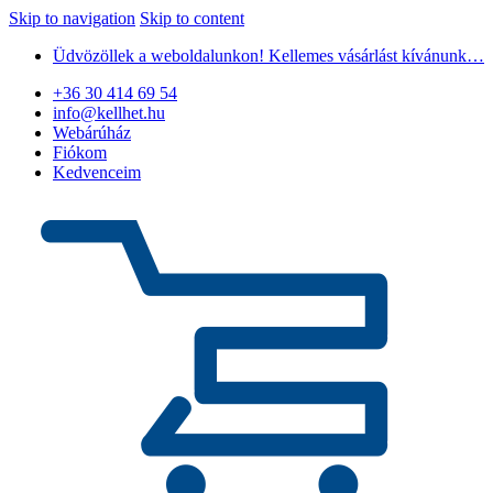
Skip to navigation
Skip to content
Üdvözöllek a weboldalunkon! Kellemes vásárlást kívánunk…
+36 30 414 69 54
info@kellhet.hu
Webárúház
Fiókom
Kedvenceim