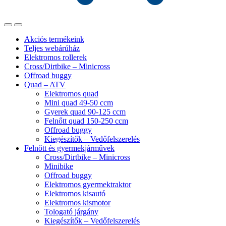
Akciós termékeink
Teljes webárúház
Elektromos rollerek
Cross/Dirtbike – Minicross
Offroad buggy
Quad – ATV
Elektromos quad
Mini quad 49-50 ccm
Gyerek quad 90-125 ccm
Felnőtt quad 150-250 ccm
Offroad buggy
Kiegészítők – Vedőfelszerelés
Felnőtt és gyermekjárművek
Cross/Dirtbike – Minicross
Minibike
Offroad buggy
Elektromos gyermektraktor
Elektromos kisautó
Elektromos kismotor
Tologató járgány
Kiegészítők – Vedőfelszerelés