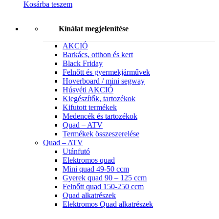
Kosárba teszem
Kínálat megjelenítése
AKCIÓ
Barkács, otthon és kert
Black Friday
Felnőtt és gyermekjárművek
Hoverboard / mini segway
Húsvéti AKCIÓ
Kiegészítők, tartozékok
Kifutott termékek
Medencék és tartozékok
Quad – ATV
Termékek összeszerelése
Quad – ATV
Utánfutó
Elektromos quad
Mini quad 49-50 ccm
Gyerek quad 90 – 125 ccm
Felnőtt quad 150-250 ccm
Quad alkatrészek
Elektromos Quad alkatrészek