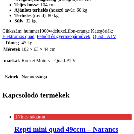
Teljes hossz
: 104 cm
Ajánlott terhelés
(hosszú távú): 60 kg
Terhelés
(rövid): 80 kg
Súly
: 32 kg
Cikkszám:
hummer1000wdeluxeLiIon-orange
Kategóriák:
Elektromos quad
,
Felnőtt és gyermekjárművek
,
Quad - ATV
Tömeg
45 kg
Méretek
102 × 63 × 44 cm
márkák
Rocket Motors – Quad-ATV
Színek
Narancssárga
Kapcsolódó termékek
Nincs raktáron
Repti mini quad 49ccm – Narancs