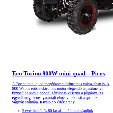
Eco Torino 800W mini quad – Piros
A Torino mini quad megérkezett elektromos változatban is. A
800 Wattos erős elektromos motor elegendő teljesítményt
biztosít ha kicsit jobban igénybe is vesszük a járgányt. Az
egyedi megjelenés garantált élményt biztosít a quadozni
vágyók számára. Kiváló ár- érték arány.
5 éves kortól és 80 kg alatt bárkinek ajánljuk