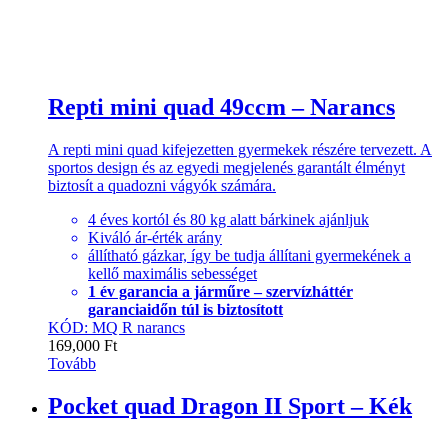
Repti mini quad 49ccm – Narancs
A repti mini quad kifejezetten gyermekek részére tervezett. A
sportos design és az egyedi megjelenés garantált élményt
biztosít a quadozni vágyók számára.
4 éves kortól és 80 kg alatt bárkinek ajánljuk
Kiváló ár-érték arány
állítható gázkar, így be tudja állítani gyermekének a
kellő maximális sebességet
1 év garancia a járműre – szervízháttér
garanciaidőn túl is biztosított
KÓD: MQ R narancs
169,000
Ft
Tovább
Pocket quad Dragon II Sport – Kék