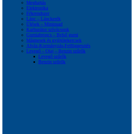
Meghajtás
Elektronika
Fékrendszer
Lánc – Lánckerék
Ülések – Miniquad
Karburátor szívócsonk
Gumiabroncs – Belső gumi
Mágnesek és gyújtótekercsek
Alváz-Kormányzás-Felfüggesztés
Levegő – Olaj – Benzin szűrők
Levegő szűrők
Benzin szűrők