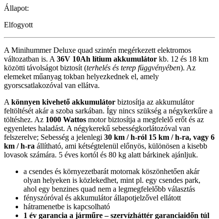
Állapot:
Elfogyott
A Minihummer Deluxe quad szintén megérkezett elektromos
változatban is. A
36V 10Ah lítium akkumulátor
kb. 12 és 18 km
közötti távolságot biztosít (
terhelés és terep függvényében
). Az
elemeket műanyag tokban helyezkednek el, amely
gyorscsatlakozóval van ellátva.
A
könnyen kivehető akkumulátor
biztosítja az akkumulátor
feltöltését akár a szoba sarkában. Így nincs szükség a négykerkűre a
töltéshez. Az
1000 Wattos
motor biztosítja a megfelelő erőt és az
egyenletes haladást. A négykerekű sebességkorlátozóval van
felszerelve; Sebesség a jelenlegi
30 km / h-ról 15 km / h-ra, vagy 6
km / h-ra
állítható, ami kétségtelenül előnyös, különösen a kisebb
lovasok számára. 5 éves kortól és 80 kg alatt bárkinek ajánljuk.
a csendes és környezetbarát motornak köszönhetően akár
olyan helyeken is közlekedhet, mint pl. egy csendes park,
ahol egy benzines quad nem a legmegfelelőbb választás
fényszóróval és akkumulátor állapotjelzővel ellátott
hátramenetbe is kapcsolható
1 év garancia a járműre – szervízháttér garanciaidőn túl