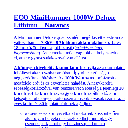
ECO MiniHummer 1000W Deluxe
Lithium – Narancs
A Minihummer Deluxe quad szintén megérkezett elektromos
változatban is. A
36V 10Ah lítium akkumulátor
kb. 12 és
18 km közötti távolságot biztosít (
terhelés és terep
függvényében
). Az elemeket műanyag tokban helyezkednek
el, amely gyorscsatlakozóval van ellátva.
A
könnyen kivehető akkumulátor
biztosítja az akkumulátor
feltöltését akár a szoba sarkában. Így nincs szükség a
négykerkűre a töltéshez. Az
1000 Wattos
motor biztosítja a
megfelelő erőt és az egyenletes haladást. A négykerekű
sebességkorlátozóval van felszerelve; Sebesség a jelenlegi
30
km / h-ról 15 km / h-ra, vagy 6 km / h-ra
állítható, ami
kétségtelenül előnyös, különösen a kisebb lovasok számára. 5
éves kortól és 80 kg alatt bárkinek ajánljuk.
a csendes és környezetbarát motornak köszönhetően
akár olyan helyeken is közlekedhet, mint pl. egy
csendes park, ahol egy benzines quad nem a