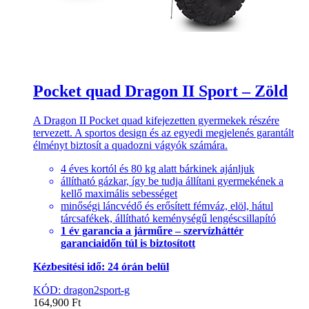
Pocket quad Dragon II Sport – Zöld
A Dragon II Pocket quad kifejezetten gyermekek részére
tervezett. A sportos design és az egyedi megjelenés garantált
élményt biztosít a quadozni vágyók számára.
4 éves kortól és 80 kg alatt bárkinek ajánljuk
állítható gázkar, így be tudja állítani gyermekének a
kellő maximális sebességet
minőségi láncvédő és erősített fémváz, elöl, hátul
tárcsafékek, állítható keménységű lengéscsillapító
1 év garancia a járműre – szervízháttér
garanciaidőn túl is biztosított
Kézbesítési idő: 24 órán belül
KÓD: dragon2sport-g
164,900
Ft