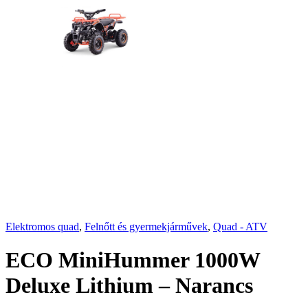
Elektromos quad
,
Felnőtt és gyermekjárművek
,
Quad - ATV
ECO MiniHummer 1000W
Deluxe Lithium – Narancs