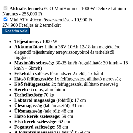
Aktuális termék:
ECO MiniHummer 1000W Deluxe Lithium –
Narancs
-
255,000
Ft
Mini ATV 49ccm összeszerelése
-
19,900
Ft
274,900
Ft
teljes ár
2
termékért
Kosárba vele
Teljesítmény:
1000 W
Akkumulátor:
Lítium 36V 10Ah 12-18 km megtételére
elegendő teljesítmény terepviszonyoktól és terheléstől
függően
Maximális sebesség:
30-35 km/h (regulálható: 30 km/h – 15
km/h – 6km/h)
Fékek:
tárcsafékes fékrendszer 2x elöl, 1x hátul
Hátsó felfüggesztés
: 1x felfüggesztés, állítható merevség
Első felfüggesztés
: 2x felfüggesztés, állítható merevség
Kerék:
6 colos, alumínium
Terhelhetőség:
70 kg
Lábtartó magassága
(földről): 17 cm
Ülésmagasság
(lábtámasztól): 31 cm
Ülésmagasság
(talajról): 48 cm
Hátsó kerék szélessége
: 59 cm
Első kerék szélessége
: 62 cm
Fogantyú szélessége
: 58 cm
A fogantyúmagasság
(a talajról): 69 cm