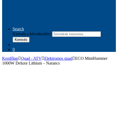
Search
Keresés a következőre:
Keresés
0
Kezdőlap
Quad - ATV
Elektromos quad
ECO MiniHummer
1000W Deluxe Lithium – Narancs