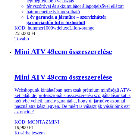
legmegfelelőbb választás
fényszóróval és akkumulátor állapotjelzővel ellátott
hátramenetbe is kapcsolható
1 év garancia a járműre – szervízháttér
garanciaidőn túl is biztosított
KÓD: hummer1000wdeluxeLiIon-orange
255,000
Ft
Tovább
Mini ATV 49ccm összeszerelése
Mini ATV 49ccm összeszerelése
Webshopunk kínálatában nem csak prémium minőségű ATV-
ket talál, de professzionális összeszerelési szolgáltatásunkat is
igénybe veheti, amely garantálja, hogy új járműve azonnal
használatra kész legyen. De miért is választják vásárlóink ezt
az opciót?
KÓD: MONTAZMINI
19,900
Ft
Kosárba teszem