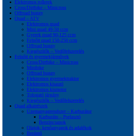
Elektromos rollerek
Cross/Dirtbike – Minicross
Offroad buggy
Quad – ATV
Elektromos quad
Mini quad 49-50 ccm
Gyerek quad 90-125 ccm
Felnőtt quad 150-250 ccm
Offroad buggy
Kiegészítők – Vedőfelszerelés
Felnőtt és gyermekjárművek
Cross/Dirtbike – Minicross
Minibike
Offroad buggy
Elektromos gyermektraktor
Elektromos kisautó
Elektromos kismotor
Tologató járgány
Kiegészítők – Vedőfelszerelés
Quad alkatrészek
Üzemanyagrendszer – Karburátor
Karburáto – Porlasztó
Benzincsapok
Olajok, kenőanyagok és adalékok
Berántó