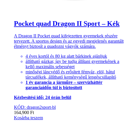
Pocket quad Dragon II Sport – Kék
A Dragon II Pocket quad kifejezetten gyermekek részére
tervezett. A sportos design és az egyedi megjelenés garantált
élményt biztosít a quadozni vágyók számára.
4 éves kortól és 80 kg alatt bárkinek ajánljuk
állítható gázkar, így be tudja állítani gyermekének a
kellő maximális sebességet
minőségi láncvédő és erősített fémváz, elöl, hátul
tárcsafékek, állítható keménységű lengéscsillapító
1 év garancia a járműre – szervízháttér
garanciaidőn túl is biztosított
Kézbesítési idő: 24 órán belül
KÓD: dragon2sport-bl
164,900
Ft
Kosárba teszem