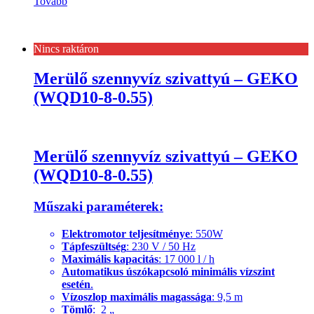
Tovább
Nincs raktáron
Merülő szennyvíz szivattyú – GEKO
(WQD10-8-0.55)
Merülő szennyvíz szivattyú – GEKO
(WQD10-8-0.55)
Műszaki paraméterek:
Elektromotor teljesítménye
: 550W
Tápfeszültség
: 230 V / 50 Hz
Maximális kapacitás
: 17 000 l / h
Automatikus úszókapcsoló minimális vízszint
esetén
.
Vízoszlop maximális magassága
: 9,5 m
Tömlő
: 2 „