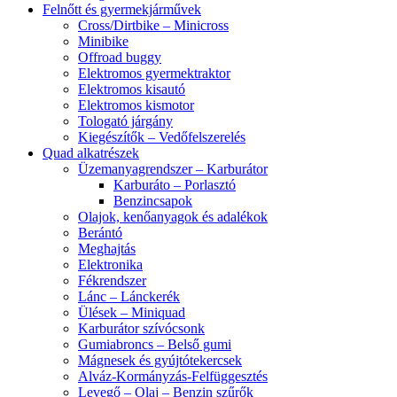
Felnőtt és gyermekjárművek
Cross/Dirtbike – Minicross
Minibike
Offroad buggy
Elektromos gyermektraktor
Elektromos kisautó
Elektromos kismotor
Tologató járgány
Kiegészítők – Vedőfelszerelés
Quad alkatrészek
Üzemanyagrendszer – Karburátor
Karburáto – Porlasztó
Benzincsapok
Olajok, kenőanyagok és adalékok
Berántó
Meghajtás
Elektronika
Fékrendszer
Lánc – Lánckerék
Ülések – Miniquad
Karburátor szívócsonk
Gumiabroncs – Belső gumi
Mágnesek és gyújtótekercsek
Alváz-Kormányzás-Felfüggesztés
Levegő – Olaj – Benzin szűrők