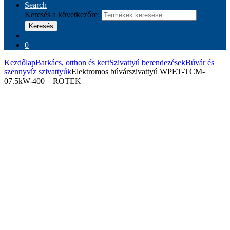
Search
Keresés a következőre:
Keresés
0
Kezdőlap
Barkács, otthon és kert
Szivattyú berendezések
Búvár és
szennyvíz szivattyúk
Elektromos búvárszivattyú WPET-TCM-
07.5kW-400 – ROTEK