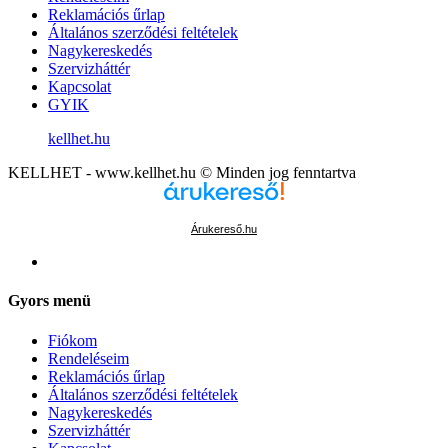
Reklamációs űrlap
Általános szerződési feltételek
Nagykereskedés
Szervizháttér
Kapcsolat
GYIK
kellhet.hu
KELLHET - www.kellhet.hu © Minden jog fenntartva
Árukereső.hu
Gyors menü
Fiókom
Rendeléseim
Reklamációs űrlap
Általános szerződési feltételek
Nagykereskedés
Szervizháttér