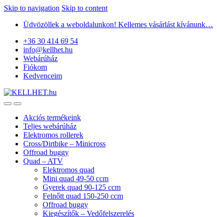
Skip to navigation
Skip to content
Üdvözöllek a weboldalunkon! Kellemes vásárlást kívánunk…
+36 30 414 69 54
info@kellhet.hu
Webárúház
Fiókom
Kedvenceim
Akciós termékeink
Teljes webárúház
Elektromos rollerek
Cross/Dirtbike – Minicross
Offroad buggy
Quad – ATV
Elektromos quad
Mini quad 49-50 ccm
Gyerek quad 90-125 ccm
Felnőtt quad 150-250 ccm
Offroad buggy
Kiegészítők – Vedőfelszerelés