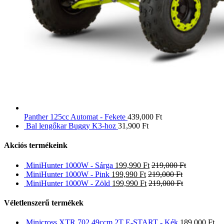
Panther 125cc Automat - Fekete
439,000
Ft
Bal lengőkar Buggy K3-hoz
31,900
Ft
Akciós termékeink
MiniHunter 1000W - Sárga
199,990
Ft
219,000
Ft
MiniHunter 1000W - Pink
199,990
Ft
219,000
Ft
MiniHunter 1000W - Zöld
199,990
Ft
219,000
Ft
Véletlenszerű termékek
Minicross XTR 702 49ccm 2T E-START - Kék
189,000
Ft