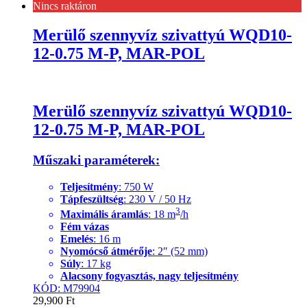
Nincs raktáron
Merülő szennyvíz szivattyú WQD10-
12-0.75 M-P, MAR-POL
Merülő szennyvíz szivattyú WQD10-
12-0.75 M-P, MAR-POL
Műszaki paraméterek:
Teljesítmény
: 750 W
Tápfeszültség
: 230 V / 50 Hz
3
Maximális áramlás
: 18 m
/h
Fém vázas
Emelés
: 16 m
Nyomócső átmérője
: 2″ (52 mm)
Súly
: 17 kg
Alacsony fogyasztás, nagy teljesítmény
KÓD: M79904
29,900
Ft