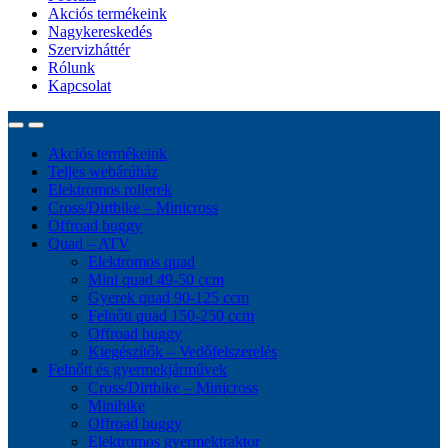
Akciós termékeink
Nagykereskedés
Szervizháttér
Rólunk
Kapcsolat
Akciós termékeink
Teljes webárúház
Elektromos rollerek
Cross/Dirtbike – Minicross
Offroad buggy
Quad – ATV
Elektromos quad
Mini quad 49-50 ccm
Gyerek quad 90-125 ccm
Felnőtt quad 150-250 ccm
Offroad buggy
Kiegészítők – Vedőfelszerelés
Felnőtt és gyermekjárművek
Cross/Dirtbike – Minicross
Minibike
Offroad buggy
Elektromos gyermektraktor