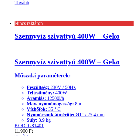
Tovább
Nincs raktáron
Szennyvíz szivattyú 400W – Geko
Szennyvíz szivattyú 400W – Geko
Műszaki paraméterek:
Feszültség:
230V / 50Hz
Teljesítmény:
400W
Áramlás:
12500l/h
Max. nyomómagasság:
8m
Vízhőfok:
35 ° C
Nyomócsonk átmérője:
Ø1″ / 25,4 mm
Súly:
3,9 kg
KÓD: G81401
11,900
Ft