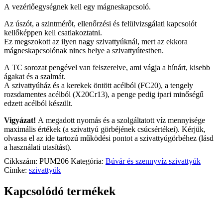
A vezérlőegységnek kell egy mágneskapcsoló.
Az úszót, a szintmérőt, ellenőrzési és felülvizsgálati kapcsolót
kellőképpen kell csatlakoztatni.
Ez megszokott az ilyen nagy szivattyúknál, mert az ekkora
mágneskapcsolónak nincs helye a szivattyútestben.
A TC sorozat pengével van felszerelve, ami vágja a hínárt, kisebb
ágakat és a szalmát.
A szivattyúház és a kerekek öntött acélból (FC20), a tengely
rozsdamentes acélból (X20Cr13), a penge pedig ipari minőségű
edzett acélból készült.
Vigyázat!
A megadott nyomás és a szolgáltatott víz mennyisége
maximális értékek (a szivattyú görbéjének csúcsértékei). Kérjük,
olvassa el az ide tartozú működési pontot a szivattyúgörbéhez (lásd
a használati utasítást).
Cikkszám:
PUM206
Kategória:
Búvár és szennyvíz szivattyúk
Címke:
szivattyúk
Kapcsolódó termékek