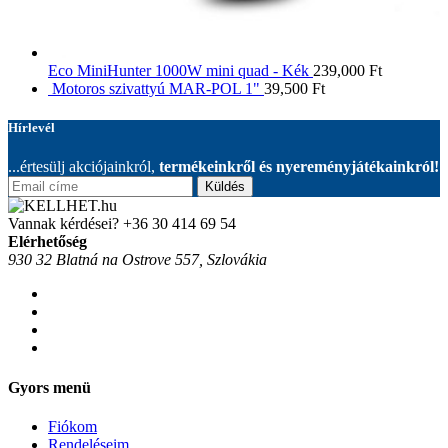
Eco MiniHunter 1000W mini quad - Kék
239,000
Ft
Motoros szivattyú MAR-POL 1"
39,500
Ft
Hírlevél
...értesülj akciójainkról,
termékeinkről és nyereményjátékainkról!
Küldés
Vannak kérdései?
+36 30 414 69 54
Elérhetőség
930 32 Blatná na Ostrove 557, Szlovákia
Gyors menü
Fiókom
Rendeléseim