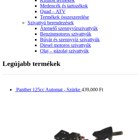
Kifutott termékek
Medencék és tartozékok
Quad – ATV
Termékek összeszerelése
Szivattyú berendezések
Átemelő szennyvízszivattyúk
Benzinmotoros szivattyúk
Búvár és szennyvíz szivattyúk
Diesel motoros szivattyúk
Olaj – gázolaj szivattyúk
Legújabb termékek
Panther 125cc Automat - Szürke
439,000
Ft