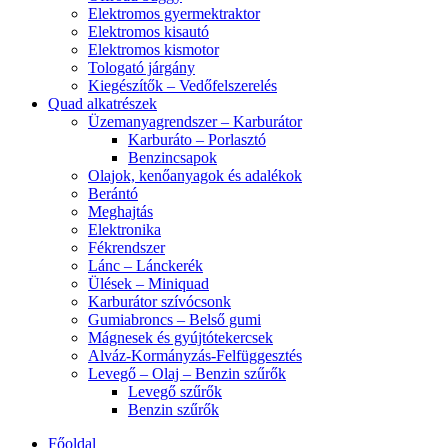
Elektromos gyermektraktor
Elektromos kisautó
Elektromos kismotor
Tologató járgány
Kiegészítők – Vedőfelszerelés
Quad alkatrészek
Üzemanyagrendszer – Karburátor
Karburáto – Porlasztó
Benzincsapok
Olajok, kenőanyagok és adalékok
Berántó
Meghajtás
Elektronika
Fékrendszer
Lánc – Lánckerék
Ülések – Miniquad
Karburátor szívócsonk
Gumiabroncs – Belső gumi
Mágnesek és gyújtótekercsek
Alváz-Kormányzás-Felfüggesztés
Levegő – Olaj – Benzin szűrők
Levegő szűrők
Benzin szűrők
Főoldal