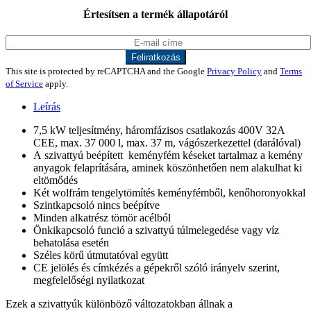
Értesítsen a termék állapotáról
This site is protected by reCAPTCHA and the Google
Privacy Policy
and
Terms
of Service
apply.
Leírás
7,5 kW teljesítmény, háromfázisos csatlakozás 400V 32A
CEE, max. 37 000 l, max. 37 m, vágószerkezettel (darálóval)
A szivattyú beépített keményfém késeket tartalmaz a kemény
anyagok felaprítására, aminek köszönhetően nem alakulhat ki
eltömődés
Két wolfrám tengelytömítés keményfémből, kenőhoronyokkal
Szintkapcsoló nincs beépítve
Minden alkatrész tömör acélból
Önkikapcsoló funció a szivattyú túlmelegedése vagy víz
behatolása esetén
Széles körű útmutatóval együtt
CE jelölés és címkézés a gépekről szóló irányelv szerint,
megfelelőségi nyilatkozat
Ezek a szivattyúk különböző változatokban állnak a