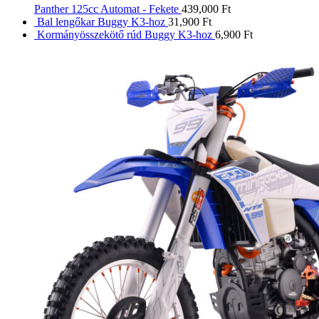
Panther 125cc Automat - Fekete
439,000
Ft
Bal lengőkar Buggy K3-hoz
31,900
Ft
Kormányösszekötő rúd Buggy K3-hoz
6,900
Ft