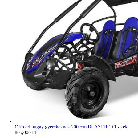
Offroad buggy gyerekeknek 200ccm BLAZER 1+1 - kék
805,000
Ft