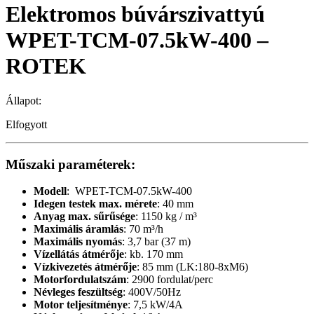
Elektromos búvárszivattyú
WPET-TCM-07.5kW-400 –
ROTEK
Állapot:
Elfogyott
Műszaki paraméterek:
Modell
: WPET-TCM-07.5kW-400
Idegen testek max. mérete
: 40 mm
Anyag max. sűrűsége
: 1150 kg / m³
Maximális áramlás
: 70 m³/h
Maximális nyomás
: 3,7 bar (37 m)
Vízellátás átmérője
: kb. 170 mm
Vízkivezetés átmérője
: 85 mm (LK:180-8xM6)
Motorfordulatszám
: 2900 fordulat/perc
Névleges feszültség
: 400V/50Hz
Motor teljesítménye
: 7,5 kW/4A