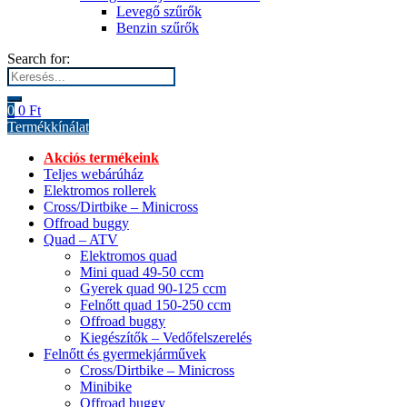
Levegő szűrők
Benzin szűrők
Search for:
0
0
Ft
Termékkínálat
Akciós termékeink
Teljes webárúház
Elektromos rollerek
Cross/Dirtbike – Minicross
Offroad buggy
Quad – ATV
Elektromos quad
Mini quad 49-50 ccm
Gyerek quad 90-125 ccm
Felnőtt quad 150-250 ccm
Offroad buggy
Kiegészítők – Vedőfelszerelés
Felnőtt és gyermekjárművek
Cross/Dirtbike – Minicross
Minibike
Offroad buggy