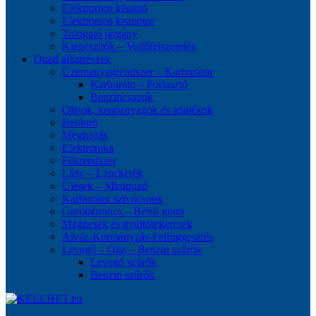
Elektromos kisautó
Elektromos kismotor
Tologató járgány
Kiegészítők – Vedőfelszerelés
Quad alkatrészek
Üzemanyagrendszer – Karburátor
Karburáto – Porlasztó
Benzincsapok
Olajok, kenőanyagok és adalékok
Berántó
Meghajtás
Elektronika
Fékrendszer
Lánc – Lánckerék
Ülések – Miniquad
Karburátor szívócsonk
Gumiabroncs – Belső gumi
Mágnesek és gyújtótekercsek
Alváz-Kormányzás-Felfüggesztés
Levegő – Olaj – Benzin szűrők
Levegő szűrők
Benzin szűrők