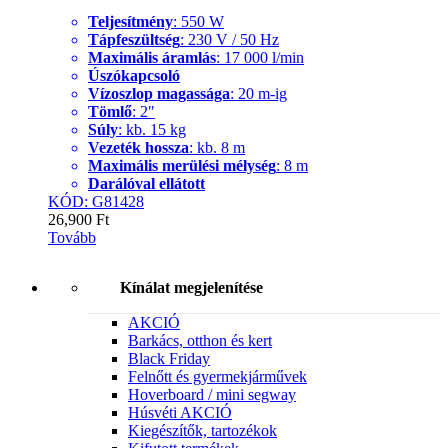
Teljesítmény
: 550 W
Tápfeszültség
: 230 V / 50 Hz
Maximális áramlás
: 17 000 l/min
Úszókapcsoló
Vízoszlop magassága
: 20 m-ig
Tömlő
: 2″
Súly
: kb. 15 kg
Vezeték hossza
: kb. 8 m
Maximális merülési mélység
: 8 m
Darálóval ellátott
KÓD: G81428
26,900
Ft
Tovább
Kínálat megjelenítése
AKCIÓ
Barkács, otthon és kert
Black Friday
Felnőtt és gyermekjárművek
Hoverboard / mini segway
Húsvéti AKCIÓ
Kiegészítők, tartozékok