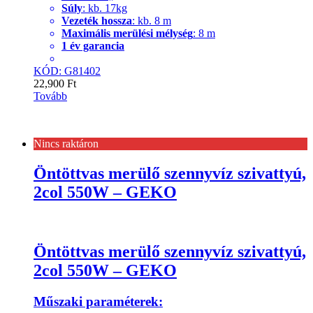
Súly
: kb. 17kg
Vezeték hossza
: kb. 8 m
Maximális merülési mélység
: 8 m
1 év garancia
KÓD: G81402
22,900
Ft
Tovább
Nincs raktáron
Öntöttvas merülő szennyvíz szivattyú,
2col 550W – GEKO
Öntöttvas merülő szennyvíz szivattyú,
2col 550W – GEKO
Műszaki paraméterek: