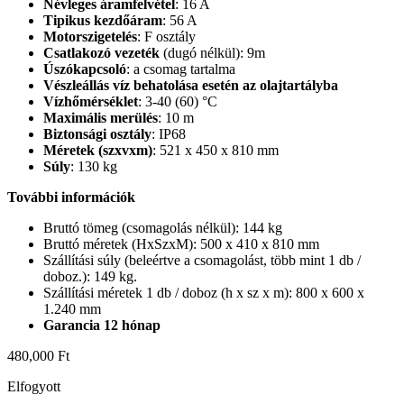
Névleges áramfelvétel
: 16 A
Tipikus kezdőáram
: 56 A
Motorszigetelés
: F osztály
Csatlakozó vezeték
(dugó nélkül): 9m
Úszókapcsoló
: a csomag tartalma
Vészleállás víz behatolása esetén az olajtartályba
Vízhőmérséklet
: 3-40 (60) °C
Maximális merülés
: 10 m
Biztonsági osztály
: IP68
Méretek (szxvxm)
: 521 x 450 x 810 mm
Súly
: 130 kg
További információk
Bruttó tömeg (csomagolás nélkül): 144 kg
Bruttó méretek (HxSzxM): 500 x 410 x 810 mm
Szállítási súly (beleértve a csomagolást, több mint 1 db /
doboz.): 149 kg.
Szállítási méretek 1 db / doboz (h x sz x m): 800 x 600 x
1.240 mm
Garancia 12 hónap
480,000
Ft
Elfogyott