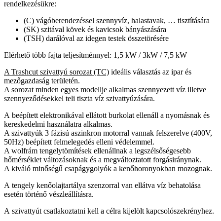
rendelkezésükre:
(C) vágóberendezéssel szennyvíz, halastavak, … tisztítására
(SK) szitával kövek és kavicsok bányászására
(TSH) darálóval az idegen testek összetörésére
Elérhető több fajta teljesítménnyel: 1,5 kW / 3kW / 7,5 kW
A Trashcut s
zivattyú sorozat
(TC)
ideális választás az ipar és
mezőgazdaság területén.
A sorozat minden egyes modellje alkalmas szennyezett víz illetve
szennyeződésekkel teli tiszta víz szivattyúzására.
A beépített elektronikával ellátott burkolat ellenáll a nyomásnak és
kereskedelmi használatra alkalmas.
A szivattyúk 3 fázisú aszinkron motorral vannak felszerelve (400V,
50Hz) beépített felmelegedés elleni védelemmel.
A wolfrám tengelytömítések ellenállnak a legszélsőségesebb
hőmérséklet változásoknak és a megváltoztatott forgásiránynak.
A kiváló minőségű csapágygolyók a kenőhoronyokban mozognak.
A tengely kenőolajtartálya szenzorral van ellátva víz behatolása
esetén történő vészleállításra.
A szivattyút csatlakoztatni kell a célra kijelölt kapcsolószekrényhez.