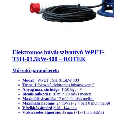
Elektromos búvárszivattyú WPET-
TSH-01.5kW-400 – ROTEK
Műszaki paraméterek:
Modell
: WPET-TSH-01.5kW-400
Típus
: 1 fokozatú elektromos búvárszivattyú
Anyag max. sűrűsége
: 1150 kg / m³
Ideális működés
: 10 m³/h 18 mWs mellett
Maximális áramlás
: 17 m³/h 0 mWs mellett
Maximális nyomás
: 24 mWs (~2,4 bar) 0 m³/h mellett
Vízellátás átmérője
: kb. 144 mm
Vízkivezetés átmérője
: 35 mm (71x71mm-4xM8)