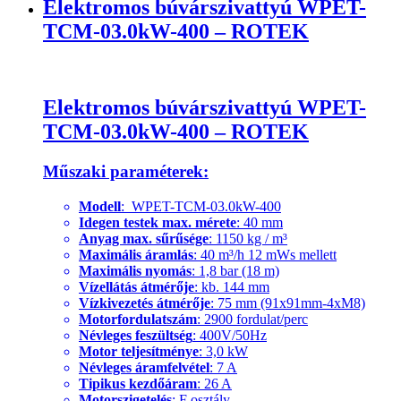
Elektromos búvárszivattyú WPET-
TCM-03.0kW-400 – ROTEK
Elektromos búvárszivattyú WPET-
TCM-03.0kW-400 – ROTEK
Műszaki paraméterek:
Modell
: WPET-TCM-03.0kW-400
Idegen testek max. mérete
: 40 mm
Anyag max. sűrűsége
: 1150 kg / m³
Maximális áramlás
: 40 m³/h 12 mWs mellett
Maximális nyomás
: 1,8 bar (18 m)
Vízellátás átmérője
: kb. 144 mm
Vízkivezetés átmérője
: 75 mm (91x91mm-4xM8)
Motorfordulatszám
: 2900 fordulat/perc
Névleges feszültség
: 400V/50Hz
Motor teljesítménye
: 3,0 kW
Névleges áramfelvétel
: 7 A
Tipikus kezdőáram
: 26 A
Motorszigetelés
: F osztály