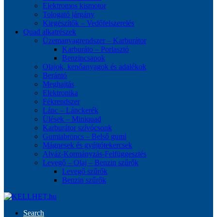
Elektromos kismotor
Tologató járgány
Kiegészítők – Vedőfelszerelés
Quad alkatrészek
Üzemanyagrendszer – Karburátor
Karburáto – Porlasztó
Benzincsapok
Olajok, kenőanyagok és adalékok
Berántó
Meghajtás
Elektronika
Fékrendszer
Lánc – Lánckerék
Ülések – Miniquad
Karburátor szívócsonk
Gumiabroncs – Belső gumi
Mágnesek és gyújtótekercsek
Alváz-Kormányzás-Felfüggesztés
Levegő – Olaj – Benzin szűrők
Levegő szűrők
Benzin szűrők
Search