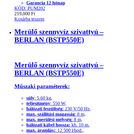
Garancia 12 hónap
KÓD: PUM202
219,000
Ft
Kosárba teszem
Merülő szennyvíz szivattyú –
BERLAN (BSTP550E)
Merülő szennyvíz szivattyú –
BERLAN (BSTP550E)
Műszaki paraméterek:
súly
: 5.60 kg,
teljesítmény
: 550 W,
hálózati feszültség
: 230 V/50 Hz,
max. szállítási magasság
: 8 m,
max. merülési mélység
: 8 m,
h
álózati kábel hossza:
kb. 10 m.
max. áramlás:
: 12 500 l/hod.,