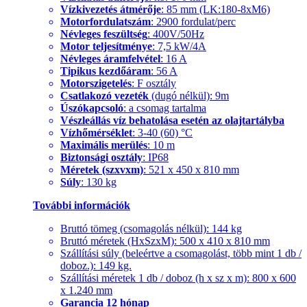
Vízkivezetés átmérője
: 85 mm (LK:180-8xM6)
Motorfordulatszám
: 2900 fordulat/perc
Névleges feszültség
: 400V/50Hz
Motor teljesítménye
: 7,5 kW/4A
Névleges áramfelvétel
: 16 A
Tipikus kezdőáram
: 56 A
Motorszigetelés
: F osztály
Csatlakozó vezeték
(dugó nélkül): 9m
Úszókapcsoló
: a csomag tartalma
Vészleállás víz behatolása esetén az olajtartályba
Vízhőmérséklet
: 3-40 (60) °C
Maximális merülés
: 10 m
Biztonsági osztály
: IP68
Méretek (szxvxm)
: 521 x 450 x 810 mm
Súly
: 130 kg
További információk
Bruttó tömeg (csomagolás nélkül): 144 kg
Bruttó méretek (HxSzxM): 500 x 410 x 810 mm
Szállítási súly (beleértve a csomagolást, több mint 1 db /
doboz.): 149 kg.
Szállítási méretek 1 db / doboz (h x sz x m): 800 x 600
x 1.240 mm
Garancia 12 hónap