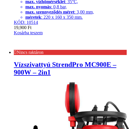
max. vízhőmérséklet
: 35°C,
max. nyomás
: 0,8 bar,
max. szennyeződés méret
: 3,00 mm,
méretek
: 220 x 160 x 350 mm.
KÓD: 10514
19,900
Ft
Kosárba teszem
Nincs raktáron
Vízszivattyú StrendPro MC900E –
900W – 2in1