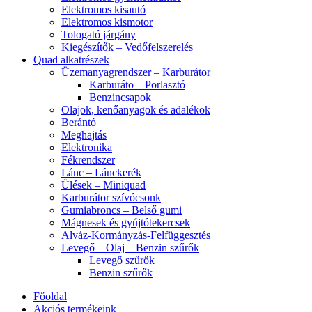
Elektromos kisautó
Elektromos kismotor
Tologató járgány
Kiegészítők – Vedőfelszerelés
Quad alkatrészek
Üzemanyagrendszer – Karburátor
Karburáto – Porlasztó
Benzincsapok
Olajok, kenőanyagok és adalékok
Berántó
Meghajtás
Elektronika
Fékrendszer
Lánc – Lánckerék
Ülések – Miniquad
Karburátor szívócsonk
Gumiabroncs – Belső gumi
Mágnesek és gyújtótekercsek
Alváz-Kormányzás-Felfüggesztés
Levegő – Olaj – Benzin szűrők
Levegő szűrők
Benzin szűrők
Főoldal
Akciós termékeink