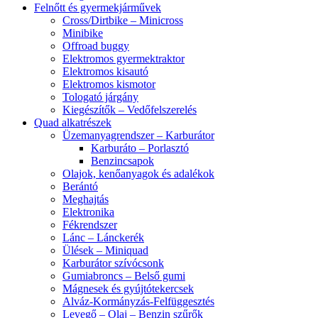
Felnőtt és gyermekjárművek
Cross/Dirtbike – Minicross
Minibike
Offroad buggy
Elektromos gyermektraktor
Elektromos kisautó
Elektromos kismotor
Tologató járgány
Kiegészítők – Vedőfelszerelés
Quad alkatrészek
Üzemanyagrendszer – Karburátor
Karburáto – Porlasztó
Benzincsapok
Olajok, kenőanyagok és adalékok
Berántó
Meghajtás
Elektronika
Fékrendszer
Lánc – Lánckerék
Ülések – Miniquad
Karburátor szívócsonk
Gumiabroncs – Belső gumi
Mágnesek és gyújtótekercsek
Alváz-Kormányzás-Felfüggesztés
Levegő – Olaj – Benzin szűrők