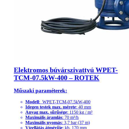
Elektromos búvárszivattyú WPET-
TCM-07.5kW-400 – ROTEK
Műszaki paraméterek:
Modell
: WPET-TCM-07.5kW-400
Idegen testek max. mérete
: 40 mm
Anyag max. sűrűsége
: 1150 kg / m³
Maximális áramlás
: 70 m³/h
Maximális nyomás
: 3,7 bar (37 m)
Vízellátás átmérője
: kb. 170 mm