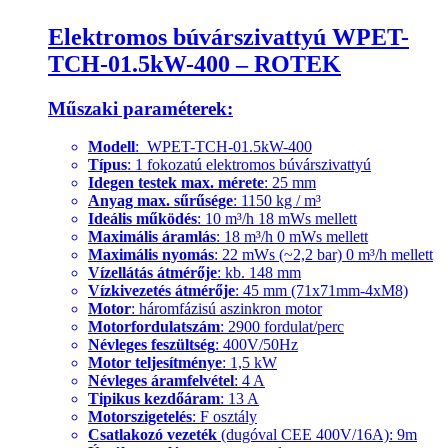
Elektromos búvárszivattyú WPET-
TCH-01.5kW-400 – ROTEK
Műszaki paraméterek:
Modell
: WPET-TCH-01.5kW-400
Típus
: 1 fokozatú elektromos búvárszivattyú
Idegen testek max. mérete
: 25 mm
Anyag max. sűrűsége
: 1150 kg / m³
Ideális működés
: 10 m³/h 18 mWs mellett
Maximális áramlás
: 18 m³/h 0 mWs mellett
Maximális nyomás
: 22 mWs (~2,2 bar) 0 m³/h mellett
Vízellátás átmérője
: kb. 148 mm
Vízkivezetés átmérője
: 45 mm (71x71mm-4xM8)
Motor
: háromfázisú aszinkron motor
Motorfordulatszám
: 2900 fordulat/perc
Névleges feszültség
: 400V/50Hz
Motor teljesítménye
: 1,5 kW
Névleges áramfelvétel
: 4 A
Tipikus kezdőáram
: 13 A
Motorszigetelés
: F osztály
Csatlakozó vezeték
(dugóval CEE 400V/16A): 9m