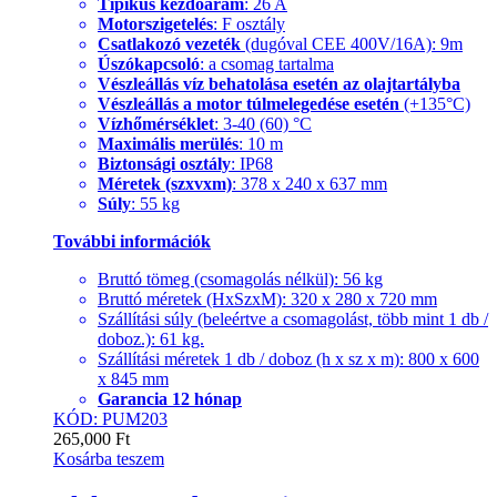
Tipikus kezdőáram
: 26 A
Motorszigetelés
: F osztály
Csatlakozó vezeték
(dugóval CEE 400V/16A): 9m
Úszókapcsoló
: a csomag tartalma
Vészleállás víz behatolása esetén az olajtartályba
Vészleállás a motor túlmelegedése esetén
(+135°C)
Vízhőmérséklet
: 3-40 (60) °C
Maximális merülés
: 10 m
Biztonsági osztály
: IP68
Méretek (szxvxm)
: 378 x 240 x 637 mm
Súly
: 55 kg
További információk
Bruttó tömeg (csomagolás nélkül): 56 kg
Bruttó méretek (HxSzxM): 320 x 280 x 720 mm
Szállítási súly (beleértve a csomagolást, több mint 1 db /
doboz.): 61 kg.
Szállítási méretek 1 db / doboz (h x sz x m): 800 x 600
x 845 mm
Garancia 12 hónap
KÓD: PUM203
265,000
Ft
Kosárba teszem