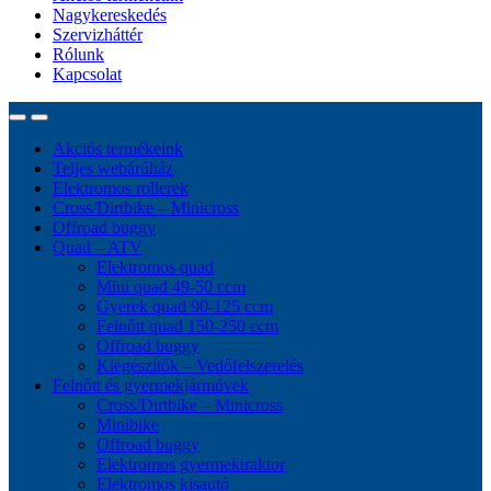
Nagykereskedés
Szervizháttér
Rólunk
Kapcsolat
Akciós termékeink
Teljes webárúház
Elektromos rollerek
Cross/Dirtbike – Minicross
Offroad buggy
Quad – ATV
Elektromos quad
Mini quad 49-50 ccm
Gyerek quad 90-125 ccm
Felnőtt quad 150-250 ccm
Offroad buggy
Kiegészítők – Vedőfelszerelés
Felnőtt és gyermekjárművek
Cross/Dirtbike – Minicross
Minibike
Offroad buggy
Elektromos gyermektraktor
Elektromos kisautó