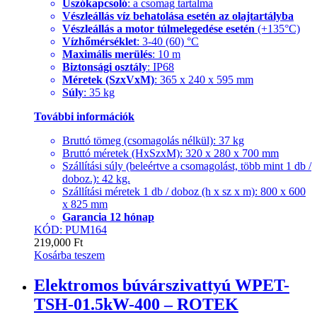
Úszókapcsoló
: a csomag tartalma
Vészleállás víz behatolása esetén az olajtartályba
Vészleállás a motor túlmelegedése esetén
(+135°C)
Vízhőmérséklet
: 3-40 (60) °C
Maximális merülés
: 10 m
Biztonsági osztály
: IP68
Méretek (SzxVxM)
: 365 x 240 x 595 mm
Súly
: 35 kg
További információk
Bruttó tömeg (csomagolás nélkül): 37 kg
Bruttó méretek (HxSzxM): 320 x 280 x 700 mm
Szállítási súly (beleértve a csomagolást, több mint 1 db /
doboz.): 42 kg.
Szállítási méretek 1 db / doboz (h x sz x m): 800 x 600
x 825 mm
Garancia 12 hónap
KÓD: PUM164
219,000
Ft
Kosárba teszem
Elektromos búvárszivattyú WPET-
TSH-01.5kW-400 – ROTEK