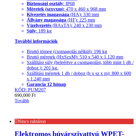
Biztonsági osztály
: IP68
Méretek (szxvxm)
: 470 x 460 x 968 mm
Kivezetés magassága
(HA): 330 mm
Állvány magassága
(HF): 225 mm
Vízelvezetés
(BAxTA): 240 x 230 mm
Súly
: 189 kg
További információk
Bruttó tömeg (csomagolás nélkül): 196 kg
Bruttó méretek (HxSzxM): 510 x 540 x 1.120 mm
Szállítási súly (beleértve a csomagolást, több mint 1 db /
doboz.): 201 kg.
Szállítási méretek 1 db / doboz (h x sz x m): 800 x 600
x 1.240 mm
Garancia 12 hónap
KÓD: PUM207
690,000
Ft
Tovább
Nincs raktáron
Elektromos búvárszivattyú WPET-