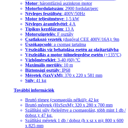
Motor
: háromfázisú aszinkron motor
Motorfordulatszám
: 2900 fordulat/perc
Névleges feszültség
: 400V/50Hz
Motor teljesítménye
: 1,5 kW
Névleges áramfelvétel
: 4 A
Tipikus kezdőáram
: 13 A
Motorszigetelés
: F osztály
Csatlakozó vezeték
(dugóval CEE 400V/16A): 9m
Úszókapcsoló
: a csomag tartalma
Vészleállás víz behatolása esetén az olajtartályba
Vészleállás a motor túlmelegedése esetén
(+135°C)
Vízhőmérséklet
: 3-40 (60) °C
Maximális merülés
: 10 m
Biztonsági osztály
: IP68
Méretek (SzxVxM)
: 370 x 220 x 581 mm
Súly
: 41 kg
További információk
Bruttó tömeg (csomagolás nélkül): 42 kg
Bruttó méretek (HxSzxM): 320 x 280 x 700 mm
Szállítási súly (beleértve a csomagolást, több mint 1 db /
doboz.): 47 kg.
Szállítási méretek 1 db / doboz (h x sz x m): 800 x 600
x 825 mm