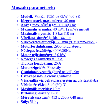
Műszaki paraméterek:
Modell
: WPET-TCM-03.0kW-400-SK
Idegen testek max. mérete
: 40 mm
Anyag max. sűrűsége
: 1150 kg / m³
Maximális áramlás
: 40 m³/h 12 mWs mellett
Maximális nyomás
: 1,8 bar (18 m)
Vízellátás átmérője
: kb. 144 mm
Vízkivezetés átmérője
: 75 mm (91x91mm-4xM8)
Motorfordulatszám
: 2900 fordulat/perc
Névleges feszültség
: 400V/50Hz
Motor teljesítménye
: 3,0 kW
Névleges áramfelvétel
: 7 A
Tipikus kezdőáram
: 26 A
Motorszigetelés
: F osztály
Csatlakozó vezeték
(dugó nélkül): 9m
Úszókapcsoló
: a csomag tartalma
Vészleállás víz behatolása esetén az olajtartályba
Vízhőmérséklet
: 3-40 (60) °C
Maximális merülés
: 10 m
Biztonsági osztály
: IP68
Méretek (szxvxm)
: 413 x 260 x 648 mm
Súly
: 51 kg