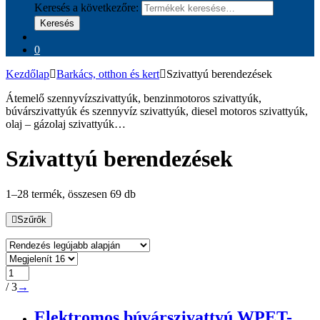
Keresés a következőre:
Keresés
0
Kezdőlap
Barkács, otthon és kert
Szivattyú berendezések
Átemelő szennyvízszivattyúk, benzinmotoros szivattyúk,
búvárszivattyúk és szennyvíz szivattyúk, diesel motoros szivattyúk,
olaj – gázolaj szivattyúk…
Szivattyú berendezések
1–28 termék, összesen 69 db
Szűrők
/ 3
→
Elektromos búvárszivattyú WPET-