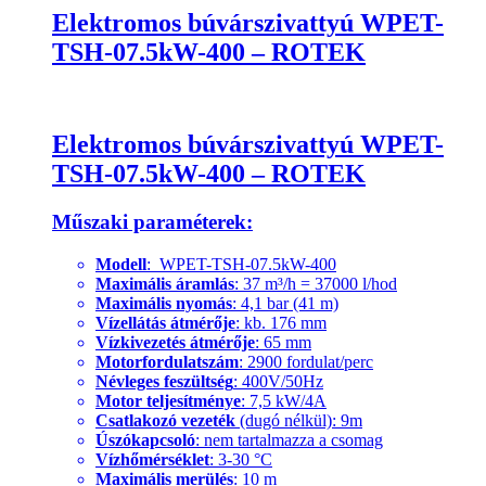
Elektromos búvárszivattyú WPET-
TSH-07.5kW-400 – ROTEK
Elektromos búvárszivattyú WPET-
TSH-07.5kW-400 – ROTEK
Műszaki paraméterek:
Modell
: WPET-TSH-07.5kW-400
Maximális áramlás
: 37 m³/h = 37000 l/hod
Maximális nyomás
: 4,1 bar (41 m)
Vízellátás átmérője
: kb. 176 mm
Vízkivezetés átmérője
: 65 mm
Motorfordulatszám
: 2900 fordulat/perc
Névleges feszültség
: 400V/50Hz
Motor teljesítménye
: 7,5 kW/4A
Csatlakozó vezeték
(dugó nélkül): 9m
Úszókapcsoló
: nem tartalmazza a csomag
Vízhőmérséklet
: 3-30 °C
Maximális merülés
: 10 m