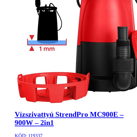
Vízszivattyú StrendPro MC900E –
900W – 2in1
KÓD: 119337