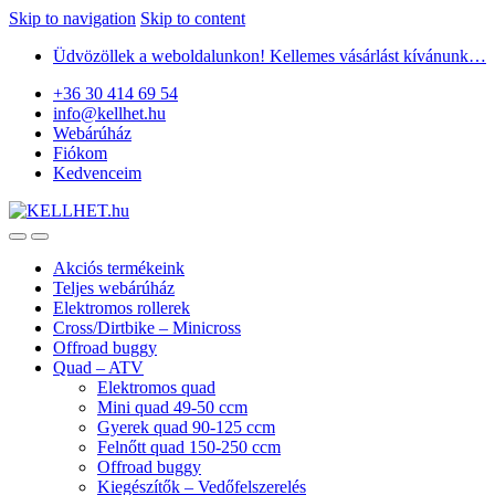
Skip to navigation
Skip to content
Üdvözöllek a weboldalunkon! Kellemes vásárlást kívánunk…
+36 30 414 69 54
info@kellhet.hu
Webárúház
Fiókom
Kedvenceim
Akciós termékeink
Teljes webárúház
Elektromos rollerek
Cross/Dirtbike – Minicross
Offroad buggy
Quad – ATV
Elektromos quad
Mini quad 49-50 ccm
Gyerek quad 90-125 ccm
Felnőtt quad 150-250 ccm
Offroad buggy
Kiegészítők – Vedőfelszerelés