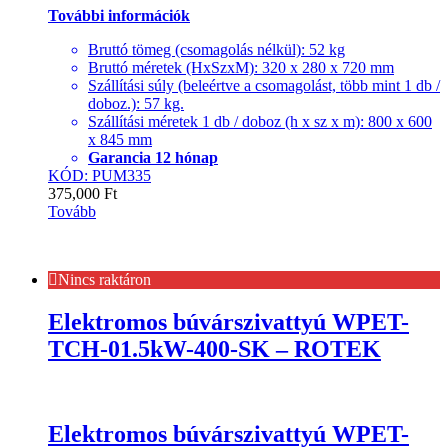
További információk
Bruttó tömeg (csomagolás nélkül): 52 kg
Bruttó méretek (HxSzxM): 320 x 280 x 720 mm
Szállítási súly (beleértve a csomagolást, több mint 1 db /
doboz.): 57 kg.
Szállítási méretek 1 db / doboz (h x sz x m): 800 x 600
x 845 mm
Garancia 12 hónap
KÓD: PUM335
375,000
Ft
Tovább
Nincs raktáron
Elektromos búvárszivattyú WPET-
TCH-01.5kW-400-SK – ROTEK
Elektromos búvárszivattyú WPET-