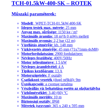
TCH-01.5kW-400-SK – ROTEK
Műszaki paraméterek:
Modell
: WPET-TCH-01.5kW-400-SK
Idegen testek max. mérete
: 25 mm
Anyag max. sűrűsége
: 1150 kg / m³
Maximális áramlás
: 18 m³/h 0 mWs mellett
Maximális nyomás
: 2,2 bar (22 m)
Vízellátás átmérője
: kb. 148 mm
Vízkivezetés átmérője
: 45 mm (71x71mm-4xM8)
Motorfordulatszám
: 2900 fordulat/perc
Névleges feszültség
: 400V/50Hz
Motor teljesítménye
: 1,5 kW
Névleges áramfelvétel
: 4 A
Tipikus kezdőáram
: 13 A
Motorszigetelés
: F osztály
Csatlakozó vezeték
(dugó nélkül): 9m
Úszókapcsoló
: a csomag tartalma
Vészleállás víz behatolása esetén az olajtartályba
Vízhőmérséklet
: 3-40 (60) °C
Maximális merülés
: 10 m
Biztonsági osztály
: IP68
Méretek (szxvxm)
: 365 x 240 x 595 mm