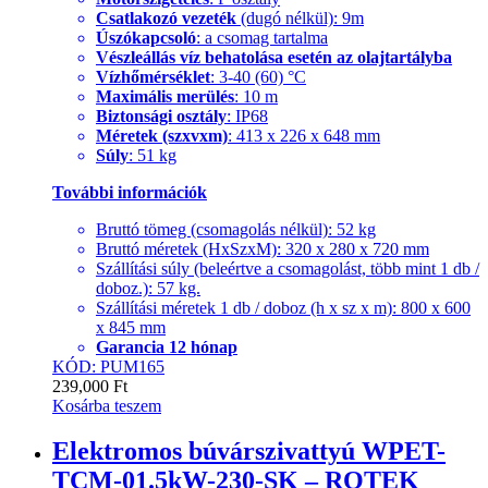
Csatlakozó vezeték
(dugó nélkül): 9m
Úszókapcsoló
: a csomag tartalma
Vészleállás víz behatolása esetén az olajtartályba
Vízhőmérséklet
: 3-40 (60) °C
Maximális merülés
: 10 m
Biztonsági osztály
: IP68
Méretek (szxvxm)
: 413 x 226 x 648 mm
Súly
: 51 kg
További információk
Bruttó tömeg (csomagolás nélkül): 52 kg
Bruttó méretek (HxSzxM): 320 x 280 x 720 mm
Szállítási súly (beleértve a csomagolást, több mint 1 db /
doboz.): 57 kg.
Szállítási méretek 1 db / doboz (h x sz x m): 800 x 600
x 845 mm
Garancia 12 hónap
KÓD: PUM165
239,000
Ft
Kosárba teszem
Elektromos búvárszivattyú WPET-
TCM-01.5kW-230-SK – ROTEK