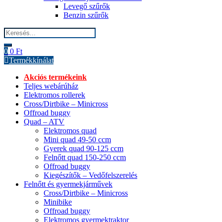
Levegő szűrők
Benzin szűrők
Search
for:
0
0
Ft
Termékkínálat
Akciós termékeink
Teljes webárúház
Elektromos rollerek
Cross/Dirtbike – Minicross
Offroad buggy
Quad – ATV
Elektromos quad
Mini quad 49-50 ccm
Gyerek quad 90-125 ccm
Felnőtt quad 150-250 ccm
Offroad buggy
Kiegészítők – Vedőfelszerelés
Felnőtt és gyermekjárművek
Cross/Dirtbike – Minicross
Minibike
Offroad buggy
Elektromos gyermektraktor