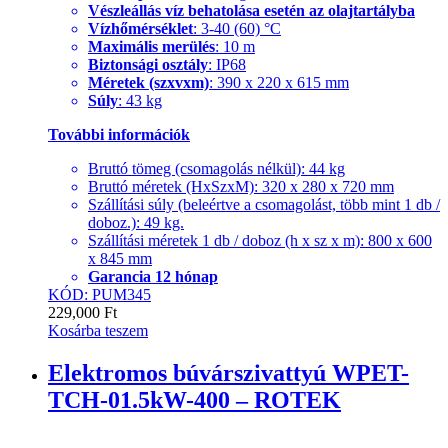
Vészleállás víz behatolása esetén az olajtartályba
Vízhőmérséklet
: 3-40 (60) °C
Maximális merülés
: 10 m
Biztonsági osztály
: IP68
Méretek (szxvxm)
: 390 x 220 x 615 mm
Súly
: 43 kg
További információk
Bruttó tömeg (csomagolás nélkül): 44 kg
Bruttó méretek (HxSzxM): 320 x 280 x 720 mm
Szállítási súly (beleértve a csomagolást, több mint 1 db /
doboz.): 49 kg.
Szállítási méretek 1 db / doboz (h x sz x m): 800 x 600
x 845 mm
Garancia 12 hónap
KÓD: PUM345
229,000
Ft
Kosárba teszem
Elektromos búvárszivattyú WPET-
TCH-01.5kW-400 – ROTEK