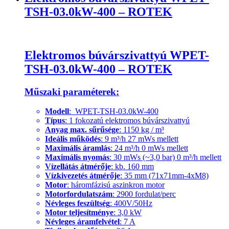
TSH-03.0kW-400 – ROTEK
Elektromos búvárszivattyú WPET-
TSH-03.0kW-400 – ROTEK
Műszaki paraméterek:
Modell
: WPET-TSH-03.0kW-400
Típus
: 1 fokozatú elektromos búvárszivattyú
Anyag max. sűrűsége
: 1150 kg / m³
Ideális működés
: 9 m³/h 27 mWs mellett
Maximális áramlás
: 24 m³/h 0 mWs mellett
Maximális nyomás
: 30 mWs (~3,0 bar) 0 m³/h mellett
Vízellátás átmérője
: kb. 160 mm
Vízkivezetés átmérője
: 35 mm (71x71mm-4xM8)
Motor
: háromfázisú aszinkron motor
Motorfordulatszám
: 2900 fordulat/perc
Névleges feszültség
: 400V/50Hz
Motor teljesítménye
: 3,0 kW
Névleges áramfelvétel
: 7 A