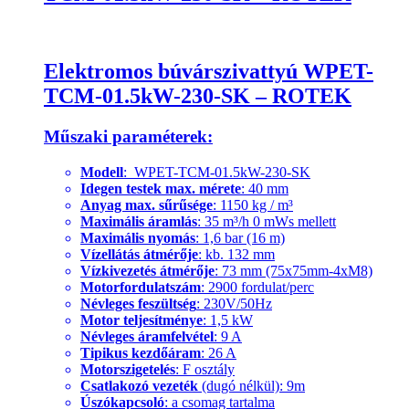
Elektromos búvárszivattyú WPET-
TCM-01.5kW-230-SK – ROTEK
Műszaki paraméterek:
Modell
: WPET-TCM-01.5kW-230-SK
Idegen testek max. mérete
: 40 mm
Anyag max. sűrűsége
: 1150 kg / m³
Maximális áramlás
: 35 m³/h 0 mWs mellett
Maximális nyomás
: 1,6 bar (16 m)
Vízellátás átmérője
: kb. 132 mm
Vízkivezetés átmérője
: 73 mm (75x75mm-4xM8)
Motorfordulatszám
: 2900 fordulat/perc
Névleges feszültség
: 230V/50Hz
Motor teljesítménye
: 1,5 kW
Névleges áramfelvétel
: 9 A
Tipikus kezdőáram
: 26 A
Motorszigetelés
: F osztály
Csatlakozó vezeték
(dugó nélkül): 9m
Úszókapcsoló
: a csomag tartalma