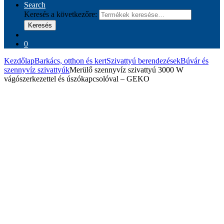
Search
Keresés a következőre:
Keresés
0
Kezdőlap
Barkács, otthon és kert
Szivattyú berendezések
Búvár és
szennyvíz szivattyúk
Merülő szennyvíz szivattyú 3000 W
vágószerkezettel és úszókapcsolóval – GEKO