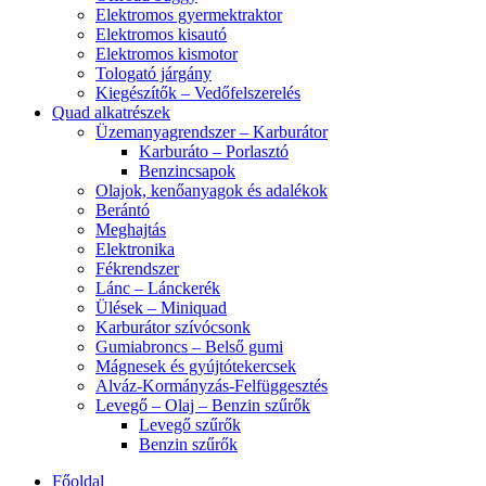
Elektromos gyermektraktor
Elektromos kisautó
Elektromos kismotor
Tologató járgány
Kiegészítők – Vedőfelszerelés
Quad alkatrészek
Üzemanyagrendszer – Karburátor
Karburáto – Porlasztó
Benzincsapok
Olajok, kenőanyagok és adalékok
Berántó
Meghajtás
Elektronika
Fékrendszer
Lánc – Lánckerék
Ülések – Miniquad
Karburátor szívócsonk
Gumiabroncs – Belső gumi
Mágnesek és gyújtótekercsek
Alváz-Kormányzás-Felfüggesztés
Levegő – Olaj – Benzin szűrők
Levegő szűrők
Benzin szűrők
Főoldal