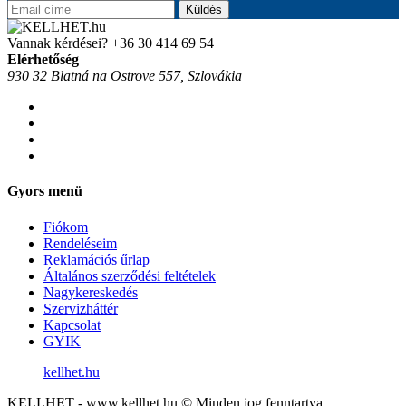
Küldés
Vannak kérdései?
+36 30 414 69 54
Elérhetőség
930 32 Blatná na Ostrove 557, Szlovákia
Gyors menü
Fiókom
Rendeléseim
Reklamációs űrlap
Általános szerződési feltételek
Nagykereskedés
Szervizháttér
Kapcsolat
GYIK
kellhet.hu
KELLHET - www.kellhet.hu © Minden jog fenntartva