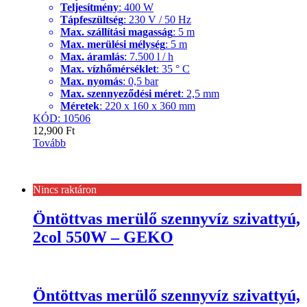
Teljesítmény
: 400 W
Tápfeszültség
: 230 V / 50 Hz
Max. szállítási magasság
: 5 m
Max. merülési mélység
: 5 m
Max. áramlás
: 7.500 l / h
Max. vízhőmérséklet
: 35 ° C
Max. nyomás
: 0,5 bar
Max. szennyeződési méret
: 2,5 mm
Méretek
: 220 x 160 x 360 mm
KÓD: 10506
12,900
Ft
Tovább
Nincs raktáron
Öntöttvas merülő szennyvíz szivattyú,
2col 550W – GEKO
Öntöttvas merülő szennyvíz szivattyú,