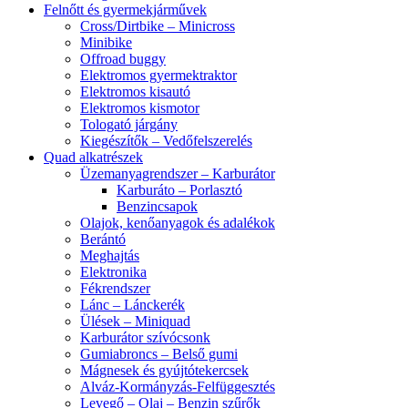
Felnőtt és gyermekjárművek
Cross/Dirtbike – Minicross
Minibike
Offroad buggy
Elektromos gyermektraktor
Elektromos kisautó
Elektromos kismotor
Tologató járgány
Kiegészítők – Vedőfelszerelés
Quad alkatrészek
Üzemanyagrendszer – Karburátor
Karburáto – Porlasztó
Benzincsapok
Olajok, kenőanyagok és adalékok
Berántó
Meghajtás
Elektronika
Fékrendszer
Lánc – Lánckerék
Ülések – Miniquad
Karburátor szívócsonk
Gumiabroncs – Belső gumi
Mágnesek és gyújtótekercsek
Alváz-Kormányzás-Felfüggesztés
Levegő – Olaj – Benzin szűrők