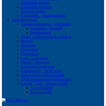
Elektromos kisautó
Elektromos kismotor
Tologató járgány
Kiegészítők – Vedőfelszerelés
Quad alkatrészek
Üzemanyagrendszer – Karburátor
Karburáto – Porlasztó
Benzincsapok
Olajok, kenőanyagok és adalékok
Berántó
Meghajtás
Elektronika
Fékrendszer
Lánc – Lánckerék
Ülések – Miniquad
Karburátor szívócsonk
Gumiabroncs – Belső gumi
Mágnesek és gyújtótekercsek
Alváz-Kormányzás-Felfüggesztés
Levegő – Olaj – Benzin szűrők
Levegő szűrők
Benzin szűrők