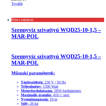
Tovább
Nincs raktáron
Szennyvíz szivattyú WQD25-10-1,5 –
MAR-POL
Szennyvíz szivattyú WQD25-10-1,5 –
MAR-POL
Műszaki paraméterek:
Tápfeszültség
: 230 V / 50 Hz
Teljesítmény
: 1500 Watt
Motorfordulatszám
: 2850 fordulat/perc
Maximális áramlás
: 416 l / perc
Nyomómagasság
: 10 m
Súly
: 26 kg