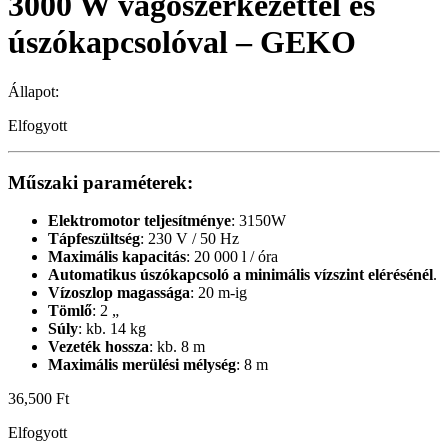
3000 W vágószerkezettel és
úszókapcsolóval – GEKO
Állapot:
Elfogyott
Műszaki paraméterek:
Elektromotor teljesítménye
: 3150W
Tápfeszültség
: 230 V / 50 Hz
Maximális kapacitás
: 20 000 l / óra
Automatikus úszókapcsoló a minimális vízszint elérésénél
.
Vízoszlop magassága
: 20 m-ig
Tömlő
: 2 „
Súly
: kb. 14 kg
Vezeték hossza
: kb. 8 m
Maximális merülési mélység
: 8 m
36,500
Ft
Elfogyott