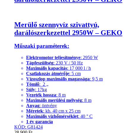
Merülő szennyvíz szivattyú,
darálószerkezettel 2950W – GEKO
Műszaki paraméterek:
Elektromotor teljesítménye
: 2950 W
Tápfeszültség
: 230 V / 50 Hz
Maximális kapacitás
: 17 000 l / h
Csatlakozás átmérője
: 5 cm
Vízoszlop maximális magassága
: 9,5 m
Tömlő
: 2 „
Súly
: 17kg
Vezeték hossza
: 8 m
Maximális merülési mélység
: 8 m
Anyag
: öntvény
Méretek
: kb. 40 cm x 25 cm
Maximális vízhőmérséklet
: 40 ° C
1 év garancia
KÓD: G81424
28,900
Ft