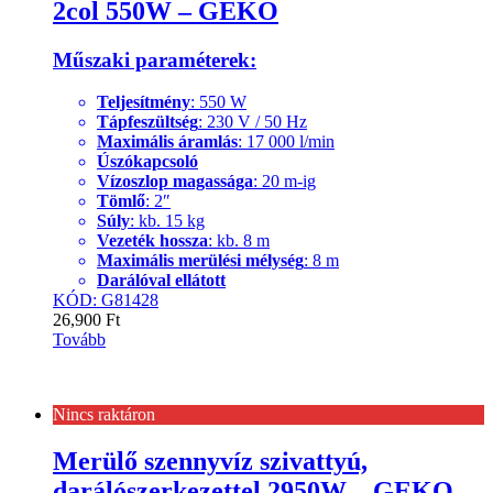
2col 550W – GEKO
Műszaki paraméterek:
Teljesítmény
: 550 W
Tápfeszültség
: 230 V / 50 Hz
Maximális áramlás
: 17 000 l/min
Úszókapcsoló
Vízoszlop magassága
: 20 m-ig
Tömlő
: 2″
Súly
: kb. 15 kg
Vezeték hossza
: kb. 8 m
Maximális merülési mélység
: 8 m
Darálóval ellátott
KÓD: G81428
26,900
Ft
Tovább
Nincs raktáron
Merülő szennyvíz szivattyú,
darálószerkezettel 2950W – GEKO