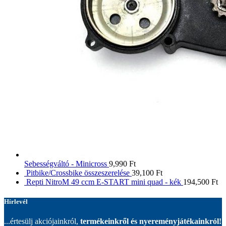
Sebességváltó - Minicross
9,990
Ft
Pitbike/Crossbike összeszerelése
39,100
Ft
Repti NitroM 49 ccm E-START mini quad - kék
194,500
Ft
Hírlevél
...értesülj akciójainkról,
termékeinkről és nyereményjátékainkról!