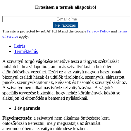
Értesítsen a termék állapotáról
This site is protected by reCAPTCHA and the Google
Privacy Policy
and
Terms
of Service
apply.
Leírás
Termékleírás
A szivattyú forgó vágókése lehetővé teszi a tárgyak szétzúzását
puhább halmazállapotúra, ami más szivattyúknál a belső tér
eltömődéséhez vezethet. Ezért ez a szivattyú nagyon hasznosnak
bizonyul családi házak és üdülők tárolóinak, szennyvíz, elárasztott
pincék, szennyvízcsatornák, kiásások és hasonlók szivattyúzásához.
A szivattyó nem alkalmas ivóvíz szivattyúzására. A vágókés
speciális tervezése biztosítja, hogy nehéz körülmények között se
alakuljon ki eltömődés a bemeneti nyílásoknál.
1 év garancia
Figyelmeztetés:
a szivattyú nem alkalmas öntözésére kerti
öntözőrózsán keresztül, mely megszakítja az áramlást
a nyomócsőben a szivattyú működése közben.