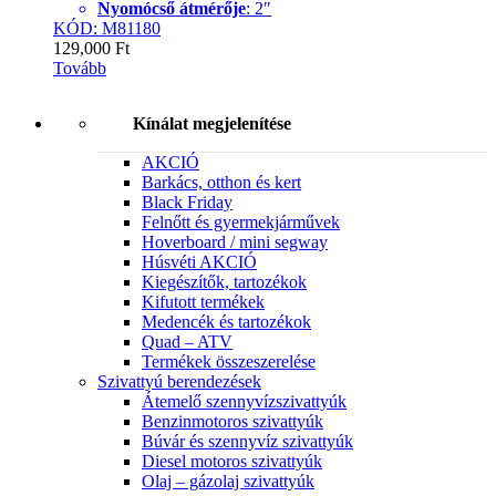
Nyomócső átmérője
: 2″
KÓD: M81180
129,000
Ft
Tovább
Kínálat megjelenítése
AKCIÓ
Barkács, otthon és kert
Black Friday
Felnőtt és gyermekjárművek
Hoverboard / mini segway
Húsvéti AKCIÓ
Kiegészítők, tartozékok
Kifutott termékek
Medencék és tartozékok
Quad – ATV
Termékek összeszerelése
Szivattyú berendezések
Átemelő szennyvízszivattyúk
Benzinmotoros szivattyúk
Búvár és szennyvíz szivattyúk
Diesel motoros szivattyúk
Olaj – gázolaj szivattyúk