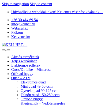
Skip to navigation
Skip to content
Üdvözöllek a weboldalunkon! Kellemes vásárlást kívánunk…
+36 30 414 69 54
info@kellhet.hu
Webárúház
Fiókom
Kedvenceim
Akciós termékeink
Teljes webárúház
Elektromos rollerek
Cross/Dirtbike – Minicross
Offroad buggy
Quad – ATV
Elektromos quad
Mini quad 49-50 ccm
Gyerek quad 90-125 ccm
Felnőtt quad 150-250 ccm
Offroad buggy
Kiegészítők – Vedőfelszerelés