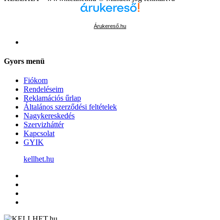
Árukereső.hu
Gyors menü
Fiókom
Rendeléseim
Reklamációs űrlap
Általános szerződési feltételek
Nagykereskedés
Szervizháttér
Kapcsolat
GYIK
kellhet.hu