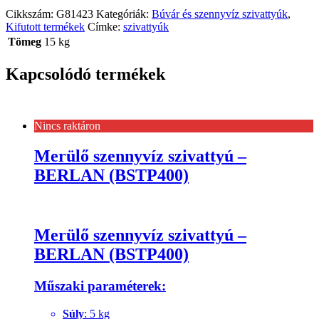
Cikkszám:
G81423
Kategóriák:
Búvár és szennyvíz szivattyúk
,
Kifutott termékek
Címke:
szivattyúk
Tömeg
15 kg
Kapcsolódó termékek
Nincs raktáron
Merülő szennyvíz szivattyú –
BERLAN (BSTP400)
Merülő szennyvíz szivattyú –
BERLAN (BSTP400)
Műszaki param
éterek
:
Súly
: 5 kg