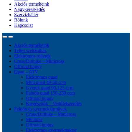
Akciós termékeink
Nagykereskedés
Szervizháttér
Rólunk
Kapcsolat
Akciós termékeink
Teljes webárúház
Elektromos rollerek
Cross/Dirtbike – Minicross
Offroad buggy
Quad – ATV
Elektromos quad
Mini quad 49-50 ccm
Gyerek quad 90-125 ccm
Felnőtt quad 150-250 ccm
Offroad buggy
Kiegészítők – Vedőfelszerelés
Felnőtt és gyermekjárművek
Cross/Dirtbike – Minicross
Minibike
Offroad buggy
Elektromos gyermektraktor