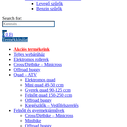
Levegő szűrők
Benzin szűrők
Search for:
0
0
Ft
Termékkínálat
Akciós termékeink
Teljes webárúház
Elektromos rollerek
Cross/Dirtbike – Minicross
Offroad buggy
Quad – ATV
Elektromos quad
Mini quad 49-50 ccm
Gyerek quad 90-125 ccm
Felnőtt quad 150-250 ccm
Offroad buggy
Kiegészítők – Vedőfelszerelés
Felnőtt és gyermekjárművek
Cross/Dirtbike – Minicross
Minibike
Offroad buggy