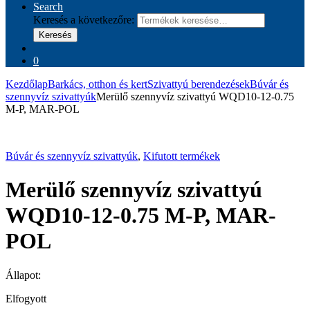
Search
Keresés a következőre:
Keresés
0
Kezdőlap
Barkács, otthon és kert
Szivattyú berendezések
Búvár és
szennyvíz szivattyúk
Merülő szennyvíz szivattyú WQD10-12-0.75
M-P, MAR-POL
Búvár és szennyvíz szivattyúk
,
Kifutott termékek
Merülő szennyvíz szivattyú
WQD10-12-0.75 M-P, MAR-
POL
Állapot:
Elfogyott