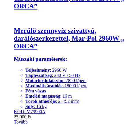
ORCA”
Merülő szennyvíz szivattyú,
darálószerkezettel, Mar-Pol 2960W ,,
ORCA”
Műszaki paraméterek:
Teljesítmény
: 2960 W
Tápfeszültség
: 230 V / 50 Hz
Motorfordulatszám
: 2850 f/perc
Maximális áramlás
: 18000 l/perc
Fém vázas
Emelési magasság
: 16 m
Torok átmérője
: 2″ (52 mm)
Súly
: 16 kg
KÓD: M79900A
25,900
Ft
Tovább