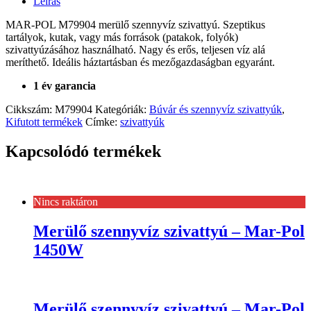
Leírás
MAR-POL M79904 merülő szennyvíz szivattyú. Szeptikus
tartályok, kutak, vagy más források (patakok, folyók)
szivattyúzásához használható. Nagy és erős, teljesen víz alá
meríthető. Ideális háztartásban és mezőgazdaságban egyaránt.
1 év garancia
Cikkszám:
M79904
Kategóriák:
Búvár és szennyvíz szivattyúk
,
Kifutott termékek
Címke:
szivattyúk
Kapcsolódó termékek
Nincs raktáron
Merülő szennyvíz szivattyú – Mar-Pol
1450W
Merülő szennyvíz szivattyú – Mar-Pol