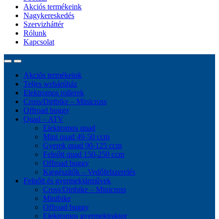
Akciós termékeink
Nagykereskedés
Szervizháttér
Rólunk
Kapcsolat
Akciós termékeink
Teljes webárúház
Elektromos rollerek
Cross/Dirtbike – Minicross
Offroad buggy
Quad – ATV
Elektromos quad
Mini quad 49-50 ccm
Gyerek quad 90-125 ccm
Felnőtt quad 150-250 ccm
Offroad buggy
Kiegészítők – Vedőfelszerelés
Felnőtt és gyermekjárművek
Cross/Dirtbike – Minicross
Minibike
Offroad buggy
Elektromos gyermektraktor