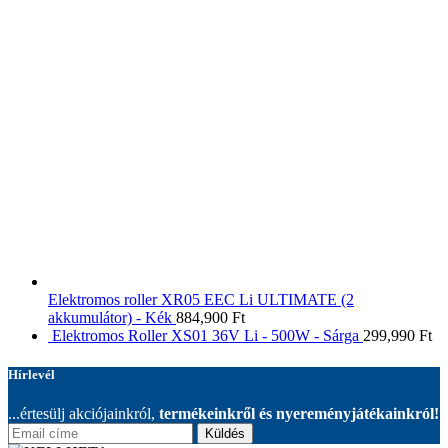
Elektromos roller XR05 EEC Li ULTIMATE (2
akkumulátor) - Kék
884,900
Ft
Elektromos Roller XS01 36V Li - 500W - Sárga
299,990
Ft
Hírlevél
...értesülj akciójainkról,
termékeinkről és nyereményjátékainkról!
Küldés