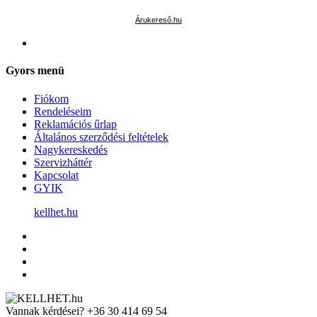
Árukereső.hu
Gyors menü
Fiókom
Rendeléseim
Reklamációs űrlap
Általános szerződési feltételek
Nagykereskedés
Szervizháttér
Kapcsolat
GYIK
kellhet.hu
Vannak kérdései?
+36 30 414 69 54