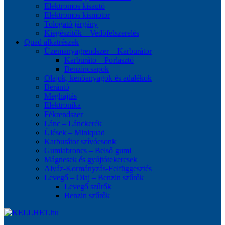
Elektromos kisautó
Elektromos kismotor
Tologató járgány
Kiegészítők – Vedőfelszerelés
Quad alkatrészek
Üzemanyagrendszer – Karburátor
Karburáto – Porlasztó
Benzincsapok
Olajok, kenőanyagok és adalékok
Berántó
Meghajtás
Elektronika
Fékrendszer
Lánc – Lánckerék
Ülések – Miniquad
Karburátor szívócsonk
Gumiabroncs – Belső gumi
Mágnesek és gyújtótekercsek
Alváz-Kormányzás-Felfüggesztés
Levegő – Olaj – Benzin szűrők
Levegő szűrők
Benzin szűrők