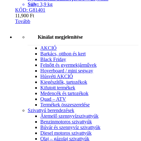
Súly:
3,9 kg
KÓD: G81401
11,900
Ft
Tovább
Kínálat megjelenítése
AKCIÓ
Barkács, otthon és kert
Black Friday
Felnőtt és gyermekjárművek
Hoverboard / mini segway
Húsvéti AKCIÓ
Kiegészítők, tartozékok
Kifutott termékek
Medencék és tartozékok
Quad – ATV
Termékek összeszerelése
Szivattyú berendezések
Átemelő szennyvízszivattyúk
Benzinmotoros szivattyúk
Búvár és szennyvíz szivattyúk
Diesel motoros szivattyúk
Olaj – gázolaj szivattyúk