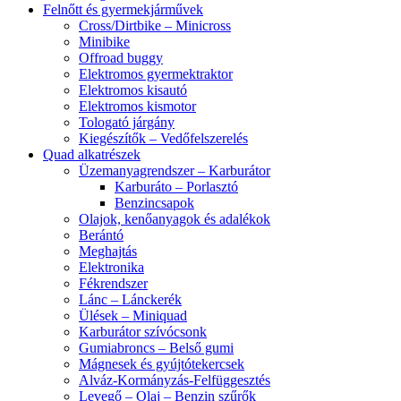
Felnőtt és gyermekjárművek
Cross/Dirtbike – Minicross
Minibike
Offroad buggy
Elektromos gyermektraktor
Elektromos kisautó
Elektromos kismotor
Tologató járgány
Kiegészítők – Vedőfelszerelés
Quad alkatrészek
Üzemanyagrendszer – Karburátor
Karburáto – Porlasztó
Benzincsapok
Olajok, kenőanyagok és adalékok
Berántó
Meghajtás
Elektronika
Fékrendszer
Lánc – Lánckerék
Ülések – Miniquad
Karburátor szívócsonk
Gumiabroncs – Belső gumi
Mágnesek és gyújtótekercsek
Alváz-Kormányzás-Felfüggesztés
Levegő – Olaj – Benzin szűrők