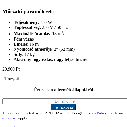
Műszaki paraméterek:
Teljesítmény
: 750 W
Tápfeszültség
: 230 V / 50 Hz
3
Maximális áramlás
: 18 m
/h
Fém vázas
Emelés
: 16 m
Nyomócső átmérője
: 2″ (52 mm)
Súly
: 17 kg
Alacsony fogyasztás, nagy teljesítmény
29,900
Ft
Elfogyott
Értesítsen a termék állapotáról
This site is protected by reCAPTCHA and the Google
Privacy Policy
and
Terms
of Service
apply.