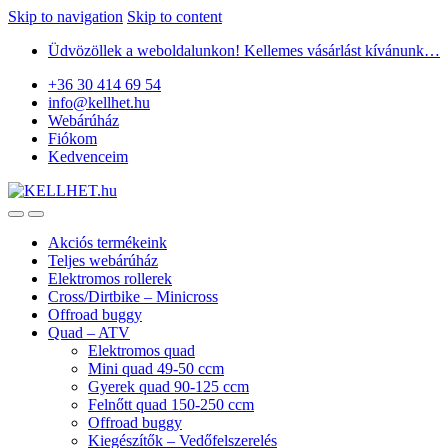
Skip to navigation
Skip to content
Üdvözöllek a weboldalunkon! Kellemes vásárlást kívánunk…
+36 30 414 69 54
info@kellhet.hu
Webárúház
Fiókom
Kedvenceim
Akciós termékeink
Teljes webárúház
Elektromos rollerek
Cross/Dirtbike – Minicross
Offroad buggy
Quad – ATV
Elektromos quad
Mini quad 49-50 ccm
Gyerek quad 90-125 ccm
Felnőtt quad 150-250 ccm
Offroad buggy
Kiegészítők – Vedőfelszerelés