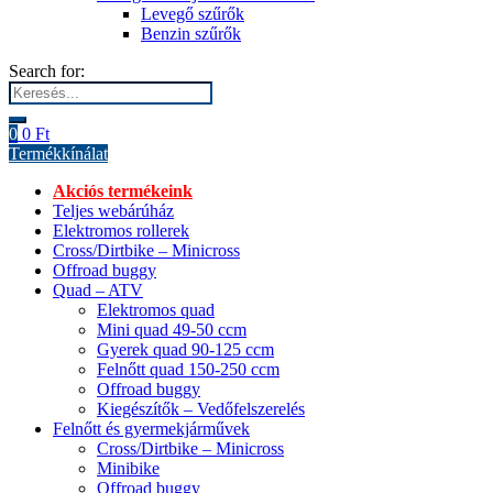
Levegő szűrők
Benzin szűrők
Search for:
0
0
Ft
Termékkínálat
Akciós termékeink
Teljes webárúház
Elektromos rollerek
Cross/Dirtbike – Minicross
Offroad buggy
Quad – ATV
Elektromos quad
Mini quad 49-50 ccm
Gyerek quad 90-125 ccm
Felnőtt quad 150-250 ccm
Offroad buggy
Kiegészítők – Vedőfelszerelés
Felnőtt és gyermekjárművek
Cross/Dirtbike – Minicross
Minibike
Offroad buggy