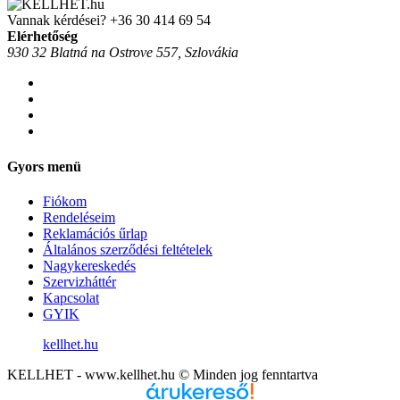
Vannak kérdései?
+36 30 414 69 54
Elérhetőség
930 32 Blatná na Ostrove 557, Szlovákia
Gyors menü
Fiókom
Rendeléseim
Reklamációs űrlap
Általános szerződési feltételek
Nagykereskedés
Szervizháttér
Kapcsolat
GYIK
kellhet.hu
KELLHET - www.kellhet.hu © Minden jog fenntartva