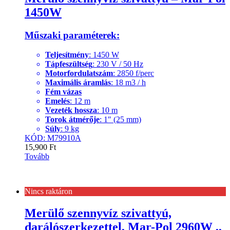
1450W
Műszaki paraméterek:
Teljesítmény
: 1450 W
Tápfeszültség
: 230 V / 50 Hz
Motorfordulatszám
: 2850 f/perc
Maximális áramlás
: 18 m3 / h
Fém vázas
Emelés
: 12 m
Vezeték hossza
: 10 m
Torok átmérője
: 1″ (25 mm)
Súly
: 9 kg
KÓD: M79910A
15,900
Ft
Tovább
Nincs raktáron
Merülő szennyvíz szivattyú,
darálószerkezettel, Mar-Pol 2960W ,,