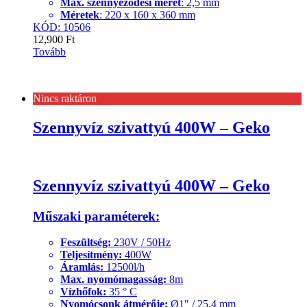
Max. szennyeződési méret
: 2,5 mm
Méretek
: 220 x 160 x 360 mm
KÓD: 10506
12,900
Ft
Tovább
Nincs raktáron
Szennyvíz szivattyú 400W – Geko
Szennyvíz szivattyú 400W – Geko
Műszaki paraméterek:
Feszültség:
230V / 50Hz
Teljesítmény:
400W
Áramlás:
12500l/h
Max. nyomómagasság:
8m
Vízhőfok:
35 ° C
Nyomócsonk átmérője:
Ø1″ / 25,4 mm