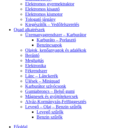
Elektromos gyermektraktor
Elektromos kisautó
Elektromos kismotor
Tologató járgány
Kiegészítők – Vedőfelszerelés
Quad alkatrészek
Üzemanyagrendszer – Karburátor
Karburáto – Porlasztó
Benzincsapok
Olajok, kenőanyagok és adalékok
Berántó
Meghajtás
Elektronika
Fékrendszer
Lánc – Lánckerék
Ülések – Miniquad
Karburátor szívócsonk
Gumiabroncs – Belső gumi
Mágnesek és gyújtótekercsek
Alváz-Kormányzás-Felfüggesztés
Levegő – Olaj – Benzin szűrők
Levegő szűrők
Benzin szűrők
Főoldal