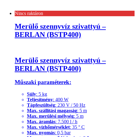
Nincs raktáron
Merülő szennyvíz szivattyú –
BERLAN (BSTP400)
Merülő szennyvíz szivattyú –
BERLAN (BSTP400)
Műszaki param
éterek
:
Súly
: 5 kg
Teljesítmény
: 400 W
Tápfeszültség
: 230 V / 50 Hz
Max. szállítási magasság
: 5 m
Max. merülési mélység
: 5 m
Max. áramlás
: 7.500 l / h
Max. vízhőmérséklet
: 35 ° C
Max. nyomás
: 0,5 bar