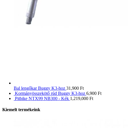
Bal lengőkar Buggy K3-hoz
31,900
Ft
Kormányösszekötő rúd Buggy K3-hoz
6,900
Ft
Pitbike NTX99 NB300 - Kék
1,219,000
Ft
Kiemelt termékeink