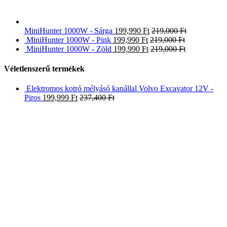
MiniHunter 1000W - Sárga
199,990
Ft
219,000
Ft
MiniHunter 1000W - Pink
199,990
Ft
219,000
Ft
MiniHunter 1000W - Zöld
199,990
Ft
219,000
Ft
Véletlenszerű termékek
Elektromos kotró mélyásó kanállal Volvo Excavator 12V -
Piros
199,999
Ft
237,400
Ft