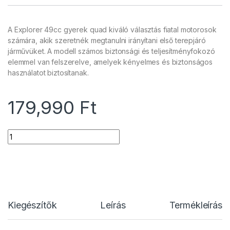
A Explorer 49cc gyerek quad kiváló választás fiatal motorosok
számára, akik szeretnék megtanulni irányítani első terepjáró
járművüket. A modell számos biztonsági és teljesítményfokozó
elemmel van felszerelve, amelyek kényelmes és biztonságos
használatot biztosítanak.
179,990
Ft
Quantity
Kiegészítők
Leírás
Termékleírás