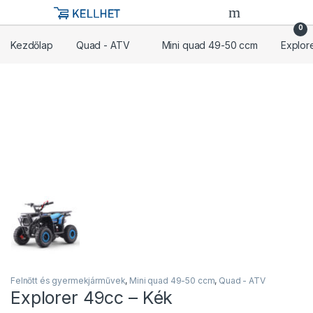
Skip to navigation
Skip to content
0
Kezdőlap
Quad - ATV
Mini quad 49-50 ccm
Explor
Felnőtt és gyermekjárművek
,
Mini quad 49-50 ccm
,
Quad - ATV
Explorer 49cc – Kék