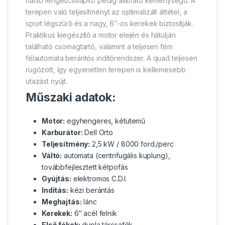
hátsó lengéscsillapító pedig állítható keménységű. A
terepen való teljesítményt az optimalizált áttétel, a
sport légszűrő és a nagy, 6″-os kerekek biztosítják.
Praktikus kiegészítő a motor elején és hátulján
található csomagtartó, valamint a teljesen fém
félautomata berántós indítórendszer. A quad teljesen
rugózott, így egyenetlen terepen is kellemesebb
utazást nyújt.
Műszaki adatok:
Motor:
egyhengeres, kétütemű
Karburátor:
Dell Orto
Teljesítmény:
2,5 kW / 8000 ford./perc
Váltó:
automata (centrifugális kuplung),
továbbfejlesztett kétpofás
Gyújtás:
elektromos C.D.I.
Indítás:
kézi berántás
Meghajtás:
lánc
Kerekek:
6″ acél felnik
Első fékek:
dupla tárcsafék