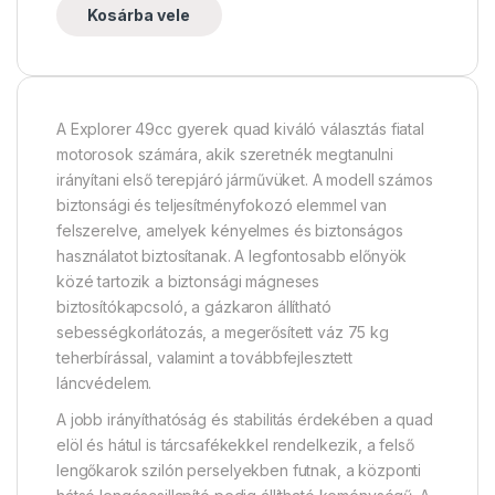
Kosárba vele
A Explorer 49cc gyerek quad kiváló választás fiatal
motorosok számára, akik szeretnék megtanulni
irányítani első terepjáró járművüket. A modell számos
biztonsági és teljesítményfokozó elemmel van
felszerelve, amelyek kényelmes és biztonságos
használatot biztosítanak. A legfontosabb előnyök
közé tartozik a biztonsági mágneses
biztosítókapcsoló, a gázkaron állítható
sebességkorlátozás, a megerősített váz 75 kg
teherbírással, valamint a továbbfejlesztett
láncvédelem.
A jobb irányíthatóság és stabilitás érdekében a quad
elöl és hátul is tárcsafékekkel rendelkezik, a felső
lengőkarok szilón perselyekben futnak, a központi