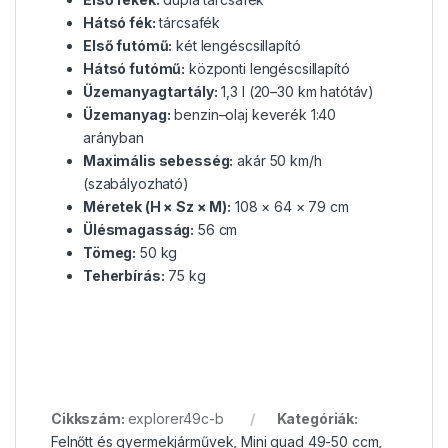
Hátsó fék:
tárcsafék
Első futómű:
két lengéscsillapító
Hátsó futómű:
központi lengéscsillapító
Üzemanyagtartály:
1,3 l (20–30 km hatótáv)
Üzemanyag:
benzin–olaj keverék 1:40
arányban
Maximális sebesség:
akár 50 km/h
(szabályozható)
Méretek (H × Sz × M):
108 × 64 × 79 cm
Ülésmagasság:
56 cm
Tömeg:
50 kg
Teherbírás:
75 kg
Cikkszám:
explorer49c-b
Kategóriák:
Felnőtt és gyermekjárművek
,
Mini quad 49-50 ccm
,