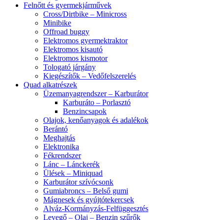
Felnőtt és gyermekjárművek
Cross/Dirtbike – Minicross
Minibike
Offroad buggy
Elektromos gyermektraktor
Elektromos kisautó
Elektromos kismotor
Tologató járgány
Kiegészítők – Vedőfelszerelés
Quad alkatrészek
Üzemanyagrendszer – Karburátor
Karburáto – Porlasztó
Benzincsapok
Olajok, kenőanyagok és adalékok
Berántó
Meghajtás
Elektronika
Fékrendszer
Lánc – Lánckerék
Ülések – Miniquad
Karburátor szívócsonk
Gumiabroncs – Belső gumi
Mágnesek és gyújtótekercsek
Alváz-Kormányzás-Felfüggesztés
Levegő – Olaj – Benzin szűrők