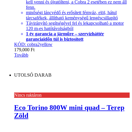
kell venni és újratölteni, a Cobra 2 esetében ez nem áll
fenn.
minőségi láncvédő és erősített fémváz, elöl, hátul
tárcsafékek, állítható keménységű lengéscsillapító
Távirányító segítségével fel és lekapcsolható a motor
120 m-es hatótávolságból
1 év garancia a járműre – szervízháttér
garanciaidőn túl is biztosított
KÓD: cobra2yellow
179,000
Ft
Tovább
UTOLSÓ DARAB
Nincs raktáron
Eco Torino 800W mini quad – Terep
Zöld