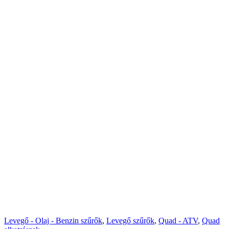
Levegő - Olaj - Benzin szűrők
,
Levegő szűrők
,
Quad - ATV
,
Quad