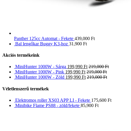
Panther 125cc Automat - Fekete
439,000
Ft
Bal lengőkar Buggy K3-hoz
31,900
Ft
Akciós termékeink
MiniHunter 1000W - Sárga
199,990
Ft
219,000
Ft
MiniHunter 1000W - Pink
199,990
Ft
219,000
Ft
MiniHunter 1000W - Zöld
199,990
Ft
219,000
Ft
Véletlenszerű termékek
Elektromos roller XS03 APP LI - Fekete
175,600
Ft
Minibike Flame PS88 - zöld/fekete
85,900
Ft