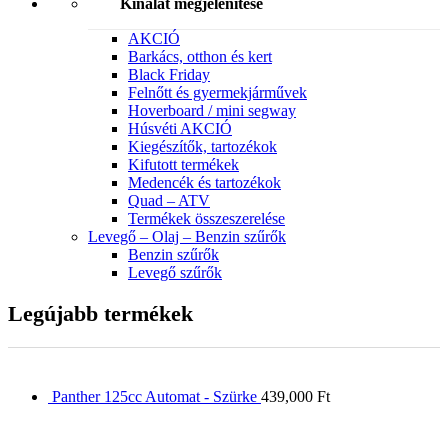
Kínálat megjelenítése
AKCIÓ
Barkács, otthon és kert
Black Friday
Felnőtt és gyermekjárművek
Hoverboard / mini segway
Húsvéti AKCIÓ
Kiegészítők, tartozékok
Kifutott termékek
Medencék és tartozékok
Quad – ATV
Termékek összeszerelése
Levegő – Olaj – Benzin szűrők
Benzin szűrők
Levegő szűrők
Legújabb termékek
Panther 125cc Automat - Szürke
439,000
Ft