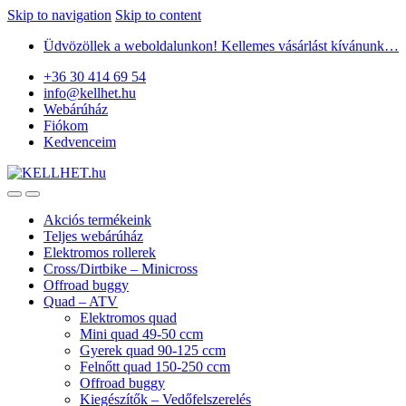
Skip to navigation
Skip to content
Üdvözöllek a weboldalunkon! Kellemes vásárlást kívánunk…
+36 30 414 69 54
info@kellhet.hu
Webárúház
Fiókom
Kedvenceim
Akciós termékeink
Teljes webárúház
Elektromos rollerek
Cross/Dirtbike – Minicross
Offroad buggy
Quad – ATV
Elektromos quad
Mini quad 49-50 ccm
Gyerek quad 90-125 ccm
Felnőtt quad 150-250 ccm
Offroad buggy
Kiegészítők – Vedőfelszerelés