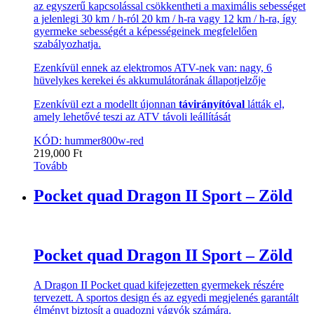
az egyszerű kapcsolással csökkentheti a maximális sebességet
a jelenlegi 30 km / h-ról 20 km / h-ra vagy 12 km / h-ra, így
gyermeke sebességét a képességeinek megfelelően
szabályozhatja.
Ezenkívül ennek az elektromos ATV-nek van: nagy, 6
hüvelykes kerekei és akkumulátorának állapotjelzője
Ezenkívül ezt a modellt újonnan
távirányítóval
látták el,
amely lehetővé teszi az ATV távoli leállítását
KÓD: hummer800w-red
219,000
Ft
Tovább
Pocket quad Dragon II Sport – Zöld
Pocket quad Dragon II Sport – Zöld
A Dragon II Pocket quad kifejezetten gyermekek részére
tervezett. A sportos design és az egyedi megjelenés garantált
élményt biztosít a quadozni vágyók számára.