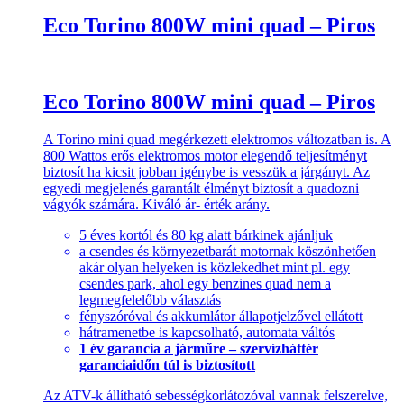
Eco Torino 800W mini quad – Piros
Eco Torino 800W mini quad – Piros
A Torino mini quad megérkezett elektromos változatban is. A
800 Wattos erős elektromos motor elegendő teljesítményt
biztosít ha kicsit jobban igénybe is vesszük a járgányt. Az
egyedi megjelenés garantált élményt biztosít a quadozni
vágyók számára. Kiváló ár- érték arány.
5 éves kortól és 80 kg alatt bárkinek ajánljuk
a csendes és környezetbarát motornak köszönhetően
akár olyan helyeken is közlekedhet mint pl. egy
csendes park, ahol egy benzines quad nem a
legmegfelelőbb választás
fényszóróval és akkumlátor állapotjelzővel ellátott
hátramenetbe is kapcsolható, automata váltós
1 év garancia a járműre – szervízháttér
garanciaidőn túl is biztosított
Az ATV-k állítható sebességkorlátozóval vannak felszerelve,