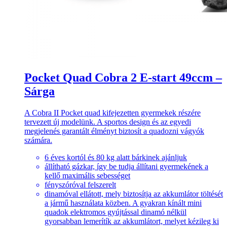
Pocket Quad Cobra 2 E-start 49ccm –
Sárga
A Cobra II Pocket quad kifejezetten gyermekek részére
tervezett új modelünk. A sportos design és az egyedi
megjelenés garantált élményt biztosít a quadozni vágyók
számára.
6 éves kortól és 80 kg alatt bárkinek ajánljuk
állítható gázkar, így be tudja állítani gyermekének a
kellő maximális sebességet
fényszóróval felszerelt
dinamóval ellátott, mely biztosítja az akkumlátor töltését
a jármű használata közben. A gyakran kínált mini
quadok elektromos gyújtással dinamó nélkül
gyorsabban lemerítík az akkumlátort, melyet kézileg ki