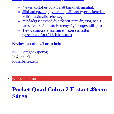
4 éves kortól és 80 kg alatt bárkinek ajánljuk
állítható gázkar, így be tudja állítani gyermekének a
kellő maximális sebességet
minőségi láncvédő és erősített fémváz, elöl, hátul
tárcsafékek, állítható keménységű lengéscsillapító
1 év garancia a járműre – szervízháttér
garanciaidőn túl is biztosított
Kézbesítési idő: 24 órán belül
KÓD: dragon2sport-g
164,900
Ft
Kosárba teszem
Nincs raktáron
Pocket Quad Cobra 2 E-start 49ccm –
Sárga