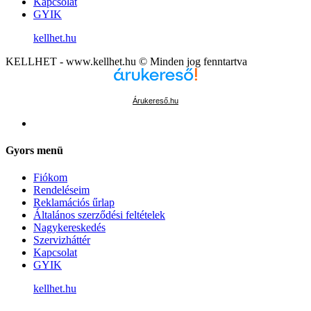
Kapcsolat
GYIK
kellhet.hu
KELLHET - www.kellhet.hu © Minden jog fenntartva
Árukereső.hu
Gyors menü
Fiókom
Rendeléseim
Reklamációs űrlap
Általános szerződési feltételek
Nagykereskedés
Szervizháttér
Kapcsolat
GYIK
kellhet.hu