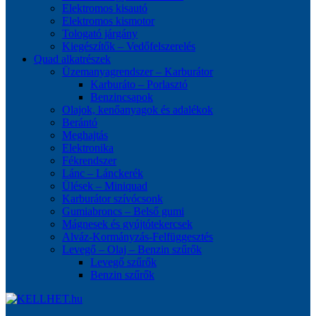
Elektromos kisautó
Elektromos kismotor
Tologató járgány
Kiegészítők – Vedőfelszerelés
Quad alkatrészek
Üzemanyagrendszer – Karburátor
Karburáto – Porlasztó
Benzincsapok
Olajok, kenőanyagok és adalékok
Berántó
Meghajtás
Elektronika
Fékrendszer
Lánc – Lánckerék
Ülések – Miniquad
Karburátor szívócsonk
Gumiabroncs – Belső gumi
Mágnesek és gyújtótekercsek
Alváz-Kormányzás-Felfüggesztés
Levegő – Olaj – Benzin szűrők
Levegő szűrők
Benzin szűrők