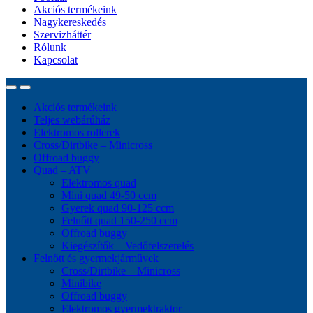
Akciós termékeink
Nagykereskedés
Szervizháttér
Rólunk
Kapcsolat
Akciós termékeink
Teljes webárúház
Elektromos rollerek
Cross/Dirtbike – Minicross
Offroad buggy
Quad – ATV
Elektromos quad
Mini quad 49-50 ccm
Gyerek quad 90-125 ccm
Felnőtt quad 150-250 ccm
Offroad buggy
Kiegészítők – Vedőfelszerelés
Felnőtt és gyermekjárművek
Cross/Dirtbike – Minicross
Minibike
Offroad buggy
Elektromos gyermektraktor