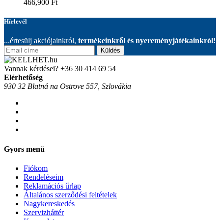
466,900
Ft
Hírlevél
...értesülj akciójainkról,
termékeinkről és nyereményjátékainkról!
Küldés
Vannak kérdései?
+36 30 414 69 54
Elérhetőség
930 32 Blatná na Ostrove 557, Szlovákia
Gyors menü
Fiókom
Rendeléseim
Reklamációs űrlap
Általános szerződési feltételek
Nagykereskedés
Szervizháttér