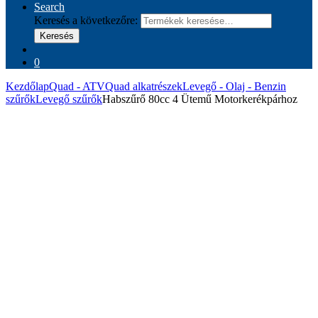
Search
Keresés a következőre:
Keresés
0
Kezdőlap
Quad - ATV
Quad alkatrészek
Levegő - Olaj - Benzin
szűrők
Levegő szűrők
Habszűrő 80cc 4 Ütemű Motorkerékpárhoz