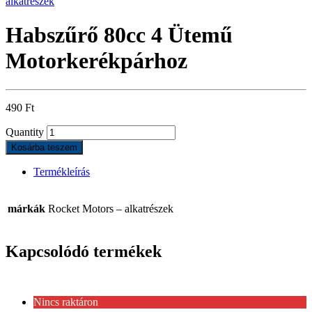
alkatrészek
Habszűrő 80cc 4 Ütemű
Motorkerékpárhoz
490
Ft
Quantity
Kosárba teszem
Termékleírás
márkák
Rocket Motors – alkatrészek
Kapcsolódó termékek
Nincs raktáron