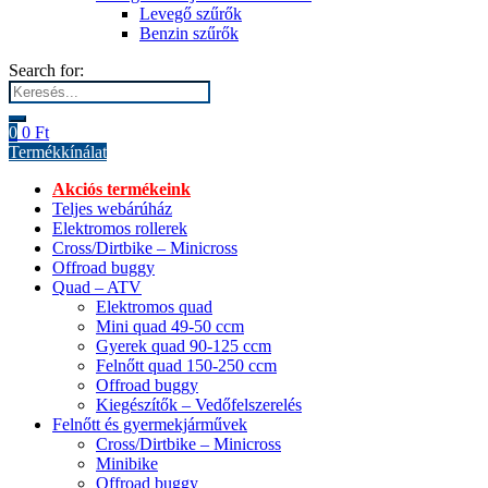
Levegő szűrők
Benzin szűrők
Search for:
0
0
Ft
Termékkínálat
Akciós termékeink
Teljes webárúház
Elektromos rollerek
Cross/Dirtbike – Minicross
Offroad buggy
Quad – ATV
Elektromos quad
Mini quad 49-50 ccm
Gyerek quad 90-125 ccm
Felnőtt quad 150-250 ccm
Offroad buggy
Kiegészítők – Vedőfelszerelés
Felnőtt és gyermekjárművek
Cross/Dirtbike – Minicross
Minibike
Offroad buggy