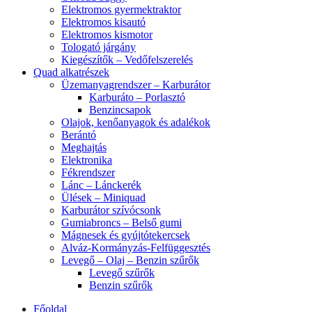
Elektromos gyermektraktor
Elektromos kisautó
Elektromos kismotor
Tologató járgány
Kiegészítők – Vedőfelszerelés
Quad alkatrészek
Üzemanyagrendszer – Karburátor
Karburáto – Porlasztó
Benzincsapok
Olajok, kenőanyagok és adalékok
Berántó
Meghajtás
Elektronika
Fékrendszer
Lánc – Lánckerék
Ülések – Miniquad
Karburátor szívócsonk
Gumiabroncs – Belső gumi
Mágnesek és gyújtótekercsek
Alváz-Kormányzás-Felfüggesztés
Levegő – Olaj – Benzin szűrők
Levegő szűrők
Benzin szűrők
Főoldal