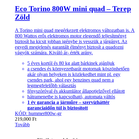
Eco Torino 800W mini quad – Terep
Zöld
A Torino mini quad megérkezett elektromos változatban is. A
800 Wattos erős elektromos motor elegendő teljesítményt
biztosít ha kicsit jobban igénybe is vesszük a járgányt. Az
egyedi megjelenés garantált élményt biztosít a quadozni
vágyók számára. Kiváló ár- érték arány.
5 éves kortól és 80 kg alatt bárkinek ajánljuk
a csendes és környezetbarát motornak köszönhetően
akár olyan helyeken is közlekedhet mint pl. egy
csendes park, ahol egy benzines quad nem a
legmegfelelőbb választás
fényszóróval és akkumlátor állapotjelzővel ellátott
hátramenetbe is kapcsolható, automata váltós
1 év garancia a járműre – szervízháttér
garanciaidőn túl is biztosított
KÓD: hummer800w-gr
219,000
Ft
Tovább