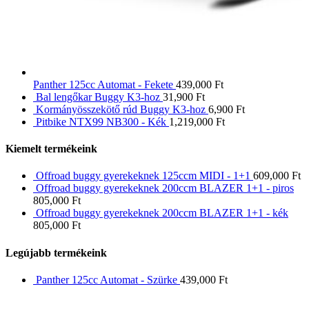
Panther 125cc Automat - Fekete
439,000
Ft
Bal lengőkar Buggy K3-hoz
31,900
Ft
Kormányösszekötő rúd Buggy K3-hoz
6,900
Ft
Pitbike NTX99 NB300 - Kék
1,219,000
Ft
Kiemelt termékeink
Offroad buggy gyerekeknek 125ccm MIDI - 1+1
609,000
Ft
Offroad buggy gyerekeknek 200ccm BLAZER 1+1 - piros
805,000
Ft
Offroad buggy gyerekeknek 200ccm BLAZER 1+1 - kék
805,000
Ft
Legújabb termékeink
Panther 125cc Automat - Szürke
439,000
Ft