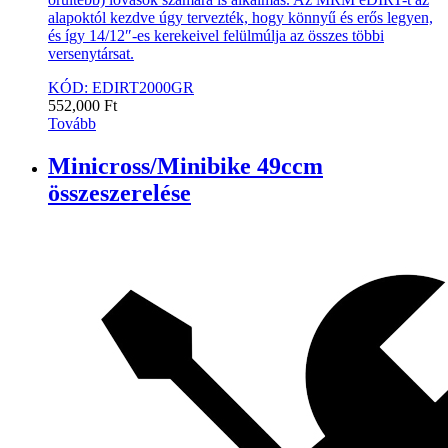
alapoktól kezdve úgy tervezték, hogy könnyű és erős legyen,
és így 14/12″-es kerekeivel felülmúlja az összes többi
versenytársat.
KÓD: EDIRT2000GR
552,000
Ft
Tovább
Minicross/Minibike 49ccm
összeszerelése