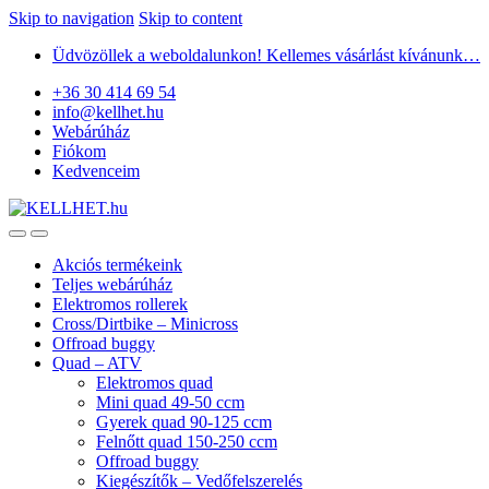
Skip to navigation
Skip to content
Üdvözöllek a weboldalunkon! Kellemes vásárlást kívánunk…
+36 30 414 69 54
info@kellhet.hu
Webárúház
Fiókom
Kedvenceim
Akciós termékeink
Teljes webárúház
Elektromos rollerek
Cross/Dirtbike – Minicross
Offroad buggy
Quad – ATV
Elektromos quad
Mini quad 49-50 ccm
Gyerek quad 90-125 ccm
Felnőtt quad 150-250 ccm
Offroad buggy
Kiegészítők – Vedőfelszerelés