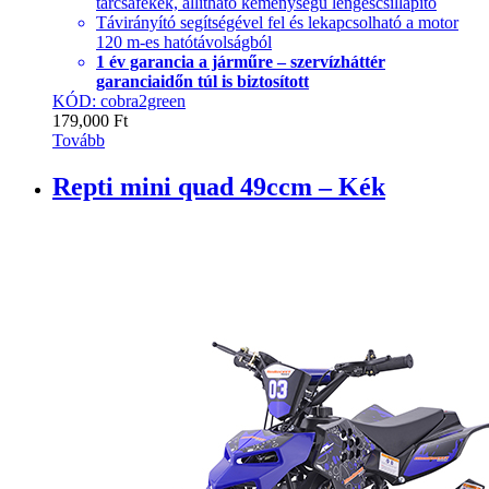
tárcsafékek, állítható keménységű lengéscsillapító
Távirányító segítségével fel és lekapcsolható a motor
120 m-es hatótávolságból
1 év garancia a járműre – szervízháttér
garanciaidőn túl is biztosított
KÓD: cobra2green
179,000
Ft
Tovább
Repti mini quad 49ccm – Kék