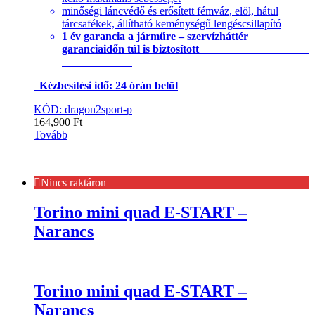
minőségi láncvédő és erősített fémváz, elöl, hátul
tárcsafékek, állítható keménységű lengéscsillapító
1 év garancia a járműre – szervízháttér
garanciaidőn túl is biztosított
Kézbesítési idő: 24 órán belül
KÓD: dragon2sport-p
164,900
Ft
Tovább
Nincs raktáron
Torino mini quad E-START –
Narancs
Torino mini quad E-START –
Narancs