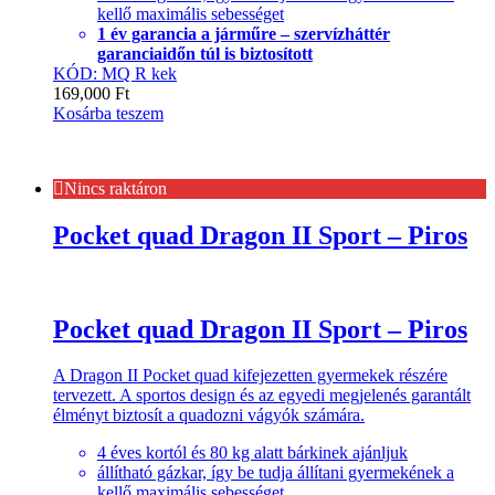
kellő maximális sebességet
1 év garancia a járműre – szervízháttér
garanciaidőn túl is biztosított
KÓD: MQ R kek
169,000
Ft
Kosárba teszem
Nincs raktáron
Pocket quad Dragon II Sport – Piros
Pocket quad Dragon II Sport – Piros
A Dragon II Pocket quad kifejezetten gyermekek részére
tervezett. A sportos design és az egyedi megjelenés garantált
élményt biztosít a quadozni vágyók számára.
4 éves kortól és 80 kg alatt bárkinek ajánljuk
állítható gázkar, így be tudja állítani gyermekének a
kellő maximális sebességet