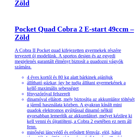
Zöld
Pocket Quad Cobra 2 E-start 49ccm –
Zöld
A Cobra II Pocket quad kifejezetten gyermekek részére
tervezett új modelünk. A sportos design és az egyedi
megjelenés garantált élményt biztosít a quadozni vágyók
számára.
4 éves kortól és 80 kg alatt bárkinek ajánljuk
állítható gázkar, így be tudja állítani gyermekének a
kellő maximális sebességet
fényszóróval felszerelt
dinamóval ellátott, mely biztosítja az akkumlátor töltését
a jármű használata közben. A gyakran kínált mini
quadok elektromos gyújtással dinamó nélkül
gyorsabban lemerítík az akkumlátort, melyet kézileg ki
kell venni és újratölteni, a Cobra 2 esetében ez nem áll
fenn.
minőségi láncvédő és erősített fémváz, elöl, hátul