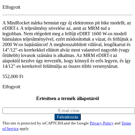
Elfogyott
A MiniRocket márka bemutat egy új elektromos pit bike modellt, az
eDIRT-t. A teljesítmény növelése az, amit az MRM tud a
legjobban. Nem elégedett meg a felfújt eDIRT 1600 W-os modell
bámulatos teljesítményével, ezért módosítottuk a vázat, és felfújtuk a
2000 W-os hajtásláncot! A meghosszabbított villával, lengőkarral és
14″/12″-es kerekekkel ellátott alváz most valamivel nagyobb (vagy
őrültebb) lovasok számára is alkalmas. Az MRM eDIRT-t az
alapoktól kezdve úgy tervezték, hogy könnyű és erős legyen, és így
14/12″-es kerekeivel felülmúlja az összes többi versenytársat.
552,000
Ft
Elfogyott
Értesítsen a termék állapotáról
This site is protected by reCAPTCHA and the Google
Privacy Policy
and
Terms
of Service
apply.