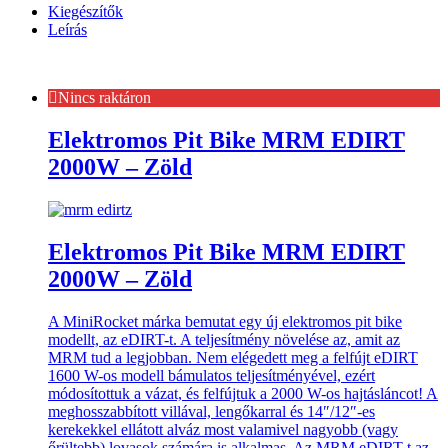
Kiegészítők
Leírás
Nincs raktáron
Elektromos Pit Bike MRM EDIRT
2000W – Zöld
Elektromos Pit Bike MRM EDIRT
2000W – Zöld
A MiniRocket márka bemutat egy új elektromos pit bike
modellt, az eDIRT-t. A teljesítmény növelése az, amit az
MRM tud a legjobban. Nem elégedett meg a felfújt eDIRT
1600 W-os modell bámulatos teljesítményével, ezért
módosítottuk a vázat, és felfújtuk a 2000 W-os hajtásláncot! A
meghosszabbított villával, lengőkarral és 14″/12″-es
kerekekkel ellátott alváz most valamivel nagyobb (vagy
őrültebb) lovasok számára is alkalmas. Az MRM eDIRT-t az