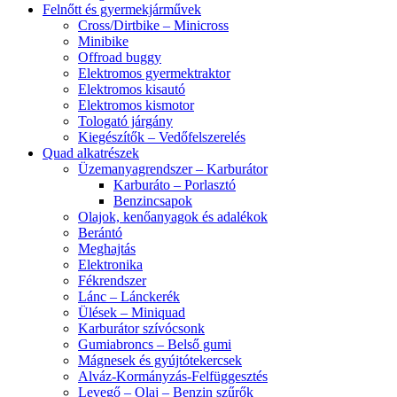
Felnőtt és gyermekjárművek
Cross/Dirtbike – Minicross
Minibike
Offroad buggy
Elektromos gyermektraktor
Elektromos kisautó
Elektromos kismotor
Tologató járgány
Kiegészítők – Vedőfelszerelés
Quad alkatrészek
Üzemanyagrendszer – Karburátor
Karburáto – Porlasztó
Benzincsapok
Olajok, kenőanyagok és adalékok
Berántó
Meghajtás
Elektronika
Fékrendszer
Lánc – Lánckerék
Ülések – Miniquad
Karburátor szívócsonk
Gumiabroncs – Belső gumi
Mágnesek és gyújtótekercsek
Alváz-Kormányzás-Felfüggesztés
Levegő – Olaj – Benzin szűrők