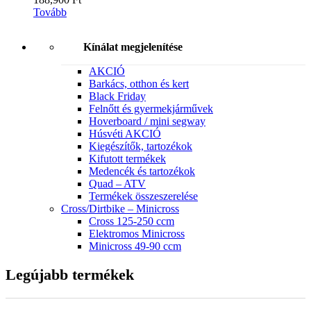
Tovább
Kínálat megjelenítése
AKCIÓ
Barkács, otthon és kert
Black Friday
Felnőtt és gyermekjárművek
Hoverboard / mini segway
Húsvéti AKCIÓ
Kiegészítők, tartozékok
Kifutott termékek
Medencék és tartozékok
Quad – ATV
Termékek összeszerelése
Cross/Dirtbike – Minicross
Cross 125-250 ccm
Elektromos Minicross
Minicross 49-90 ccm
Legújabb termékek