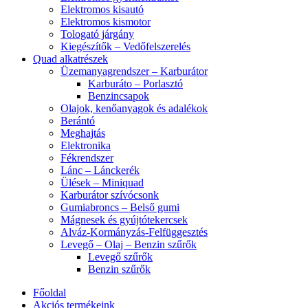
Elektromos kisautó
Elektromos kismotor
Tologató járgány
Kiegészítők – Vedőfelszerelés
Quad alkatrészek
Üzemanyagrendszer – Karburátor
Karburáto – Porlasztó
Benzincsapok
Olajok, kenőanyagok és adalékok
Berántó
Meghajtás
Elektronika
Fékrendszer
Lánc – Lánckerék
Ülések – Miniquad
Karburátor szívócsonk
Gumiabroncs – Belső gumi
Mágnesek és gyújtótekercsek
Alváz-Kormányzás-Felfüggesztés
Levegő – Olaj – Benzin szűrők
Levegő szűrők
Benzin szűrők
Főoldal
Akciós termékeink