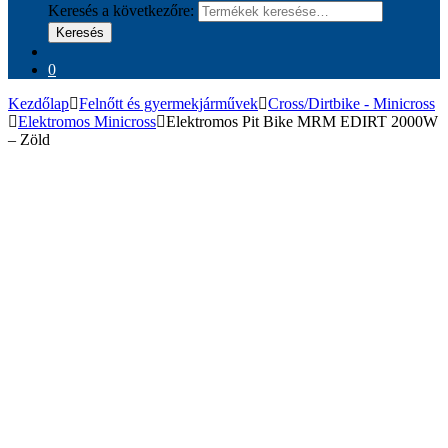
Keresés a következőre:
Keresés
0
Kezdőlap
Felnőtt és gyermekjárművek
Cross/Dirtbike - Minicross
Elektromos Minicross
Elektromos Pit Bike MRM EDIRT 2000W
– Zöld