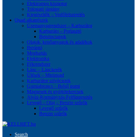
Elektromos kismotor
Tologató járgány
Kiegészítők – Vedőfelszerelés
Quad alkatrészek
Üzemanyagrendszer – Karburátor
Karburáto – Porlasztó
Benzincsapok
Olajok, kenőanyagok és adalékok
Berántó
Meghajtás
Elektronika
Fékrendszer
Lánc – Lánckerék
Ülések – Miniquad
Karburátor szívócsonk
Gumiabroncs – Belső gumi
Mágnesek és gyújtótekercsek
Alváz-Kormányzás-Felfüggesztés
Levegő – Olaj – Benzin szűrők
Levegő szűrők
Benzin szűrők
Search