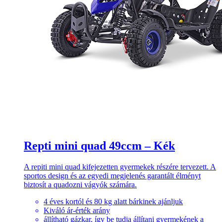
Repti mini quad 49ccm – Kék
A repiti mini quad kifejezetten gyermekek részére tervezett. A
sportos design és az egyedi megjelenés garantált élményt
biztosít a quadozni vágyók számára.
4 éves kortól és 80 kg alatt bárkinek ajánljuk
Kiváló ár-érték arány
állítható gázkar, így be tudja állítani gyermekének a