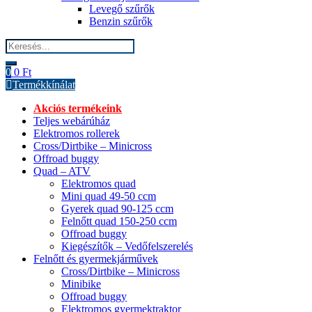
Levegő szűrők
Benzin szűrők
Search
for:
0
0
Ft
Termékkínálat
Akciós termékeink
Teljes webárúház
Elektromos rollerek
Cross/Dirtbike – Minicross
Offroad buggy
Quad – ATV
Elektromos quad
Mini quad 49-50 ccm
Gyerek quad 90-125 ccm
Felnőtt quad 150-250 ccm
Offroad buggy
Kiegészítők – Vedőfelszerelés
Felnőtt és gyermekjárművek
Cross/Dirtbike – Minicross
Minibike
Offroad buggy
Elektromos gyermektraktor