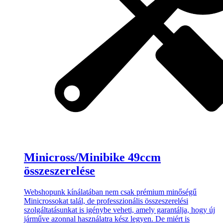
Minicross/Minibike 49ccm
összeszerelése
Webshopunk kínálatában nem csak prémium minőségű
Minicrossokat talál, de professzionális összeszerelési
szolgáltatásunkat is igénybe veheti, amely garantálja, hogy új
járműve azonnal használatra kész legyen. De miért is