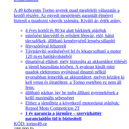
A 49 köbcentis Torino gyerek quad megfelelö válaszatás a
kezdő részére. Az egyedi megjelenés garantált élményt
biztosít a quadozni vágyók számára. Kiváló ár- érték arány.
4 éves kortól és 80 kg alatt bárkinek ajánljuk
minőségi láncvédő és erősített fémváz, elöl, hátul
tárcsafékek, állítható keménységű lengéscsillapító
fényszóróval felszerelt
Távirányító segítségével fel és lekapcsolható a motor
120 m-es hatótávolságból
dinamóval ellátott, mely biztosítja az akkumlátor töltését
a jármű használata közben. A gyakran kínált mini
quadok elektromos gyújtással dinamó nélkül
gyorsabban lemerítík az akkumlátort, melyet kézileg ki
kell venni és újratölteni, a Torino esetében ez nem áll
fenn.
állítható gázkar, így be tudja állítani gyermekének a
kellő maximális sebességet
Ehhez a járműhöz a következő motorolajat ajánljuk:
Repsol Moto Competicion 2T
1 év garancia a járműre – szervízháttér
garanciaidőn túl is biztosított
KÓD: torino49-or
188,900
Ft