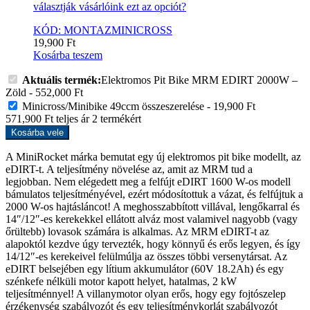
választják vásárlóink ezt az opciót?
KÓD: MONTAZMINICROSS
19,900
Ft
Kosárba teszem
Aktuális termék:
Elektromos Pit Bike MRM EDIRT 2000W –
Zöld
-
552,000
Ft
Minicross/Minibike 49ccm összeszerelése
-
19,900
Ft
571,900
Ft
teljes ár
2
termékért
Kosárba vele
A MiniRocket márka bemutat egy új elektromos pit bike modellt, az
eDIRT-t. A teljesítmény növelése az, amit az MRM tud a
legjobban. Nem elégedett meg a felfújt eDIRT 1600 W-os modell
bámulatos teljesítményével, ezért módosítottuk a vázat, és felfújtuk a
2000 W-os hajtásláncot! A meghosszabbított villával, lengőkarral és
14″/12″-es kerekekkel ellátott alváz most valamivel nagyobb (vagy
őrültebb) lovasok számára is alkalmas. Az MRM eDIRT-t az
alapoktól kezdve úgy tervezték, hogy könnyű és erős legyen, és így
14/12″-es kerekeivel felülmúlja az összes többi versenytársat. Az
eDIRT belsejében egy lítium akkumulátor (60V 18.2Ah) és egy
szénkefe nélküli motor kapott helyet, hatalmas, 2 kW
teljesítménnyel! A villanymotor olyan erős, hogy egy fojtószelep
érzékenység szabályozót és egy teljesítménykorlát szabályozót