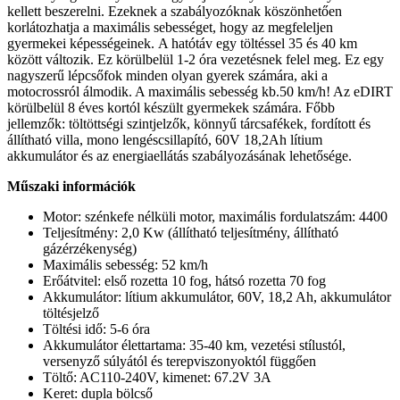
kellett beszerelni. Ezeknek a szabályozóknak köszönhetően
korlátozhatja a maximális sebességet, hogy az megfeleljen
gyermekei képességeinek. A hatótáv egy töltéssel 35 és 40 km
között változik. Ez körülbelül 1-2 óra vezetésnek felel meg. Ez egy
nagyszerű lépcsőfok minden olyan gyerek számára, aki a
motocrossról álmodik. A maximális sebesség kb.50 km/h! Az eDIRT
körülbelül 8 éves kortól készült gyermekek számára. Főbb
jellemzők: töltöttségi szintjelzők, könnyű tárcsafékek, fordított és
állítható villa, mono lengéscsillapító, 60V 18,2Ah lítium
akkumulátor és az energiaellátás szabályozásának lehetősége.
Műszaki információk
Motor: szénkefe nélküli motor, maximális fordulatszám: 4400
Teljesítmény: 2,0 Kw (állítható teljesítmény, állítható
gázérzékenység)
Maximális sebesség: 52 km/h
Erőátvitel: első rozetta 10 fog, hátsó rozetta 70 fog
Akkumulátor: lítium akkumulátor, 60V, 18,2 Ah, akkumulátor
töltésjelző
Töltési idő: 5-6 óra
Akkumulátor élettartama: 35-40 km, vezetési stílustól,
versenyző súlyától és terepviszonyoktól függően
Töltő: AC110-240V, kimenet: 67.2V 3A
Keret: dupla bölcső