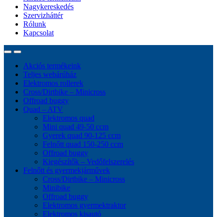
Nagykereskedés
Szervizháttér
Rólunk
Kapcsolat
Akciós termékeink
Teljes webárúház
Elektromos rollerek
Cross/Dirtbike – Minicross
Offroad buggy
Quad – ATV
Elektromos quad
Mini quad 49-50 ccm
Gyerek quad 90-125 ccm
Felnőtt quad 150-250 ccm
Offroad buggy
Kiegészítők – Vedőfelszerelés
Felnőtt és gyermekjárművek
Cross/Dirtbike – Minicross
Minibike
Offroad buggy
Elektromos gyermektraktor
Elektromos kisautó