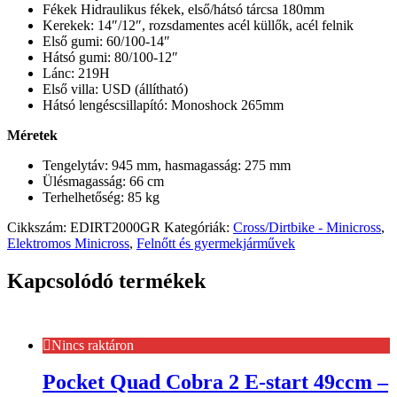
Fékek Hidraulikus fékek, első/hátsó tárcsa 180mm
Kerekek: 14″/12″, rozsdamentes acél küllők, acél felnik
Első gumi: 60/100-14″
Hátsó gumi: 80/100-12″
Lánc: 219H
Első villa: USD (állítható)
Hátsó lengéscsillapító: Monoshock 265mm
Méretek
Tengelytáv: 945 mm, hasmagasság: 275 mm
Ülésmagasság: 66 cm
Terhelhetőség: 85 kg
Cikkszám:
EDIRT2000GR
Kategóriák:
Cross/Dirtbike - Minicross
,
Elektromos Minicross
,
Felnőtt és gyermekjárművek
Kapcsolódó termékek
Nincs raktáron
Pocket Quad Cobra 2 E-start 49ccm –