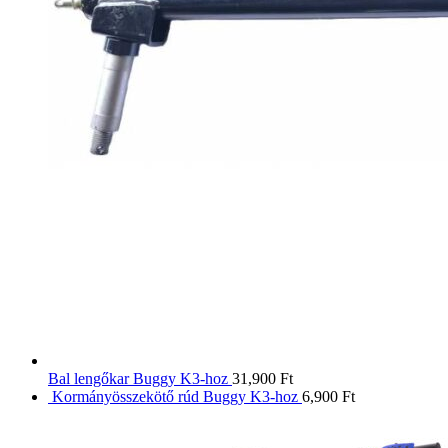
Bal lengőkar Buggy K3-hoz
31,900
Ft
Kormányösszekötő rúd Buggy K3-hoz
6,900
Ft