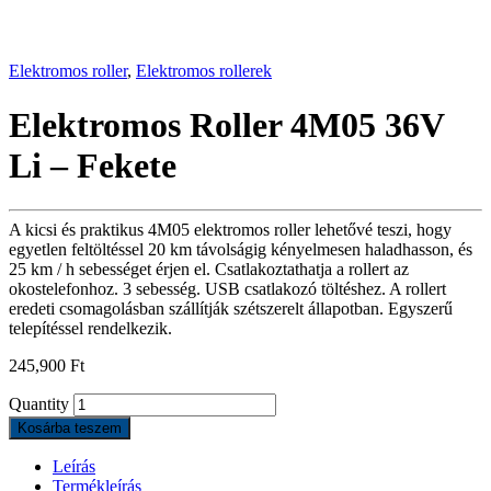
Elektromos roller
,
Elektromos rollerek
Elektromos Roller 4M05 36V
Li – Fekete
A kicsi és praktikus 4M05 elektromos roller lehetővé teszi, hogy
egyetlen feltöltéssel 20 km távolságig kényelmesen haladhasson, és
25 km / h sebességet érjen el. Csatlakoztathatja a rollert az
okostelefonhoz. 3 sebesség. USB csatlakozó töltéshez. A rollert
eredeti csomagolásban szállítják szétszerelt állapotban. Egyszerű
telepítéssel rendelkezik.
245,900
Ft
Quantity
Kosárba teszem
Leírás
Termékleírás