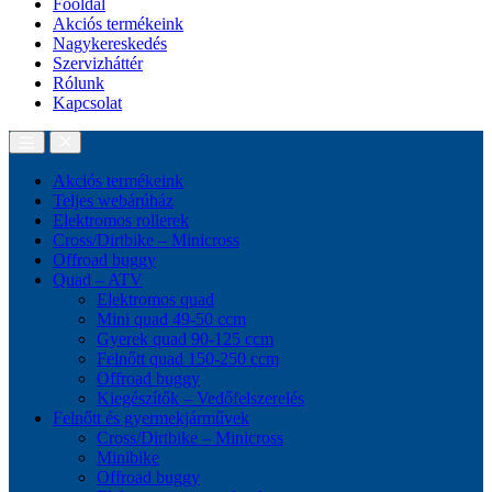
Főoldal
Akciós termékeink
Nagykereskedés
Szervizháttér
Rólunk
Kapcsolat
Akciós termékeink
Teljes webárúház
Elektromos rollerek
Cross/Dirtbike – Minicross
Offroad buggy
Quad – ATV
Elektromos quad
Mini quad 49-50 ccm
Gyerek quad 90-125 ccm
Felnőtt quad 150-250 ccm
Offroad buggy
Kiegészítők – Vedőfelszerelés
Felnőtt és gyermekjárművek
Cross/Dirtbike – Minicross
Minibike
Offroad buggy