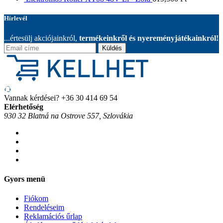
Hírlevél
...értesülj akciójainkról,
termékeinkről és nyereményjátékainkról!
Küldés
Vannak kérdései?
+36 30 414 69 54
Elérhetőség
930 32 Blatná na Ostrove 557, Szlovákia
Gyors menü
Fiókom
Rendeléseim
Reklamációs űrlap