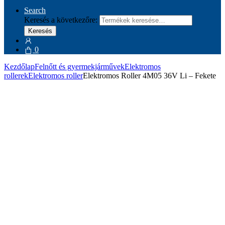
Search
Keresés a következőre:
Keresés
0
Kezdőlap
Felnőtt és gyermekjárművek
Elektromos
rollerek
Elektromos roller
Elektromos Roller 4M05 36V Li – Fekete