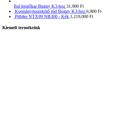
Bal lengőkar Buggy K3-hoz
31,900
Ft
Kormányösszekötő rúd Buggy K3-hoz
6,900
Ft
Pitbike NTX99 NB300 - Kék
1,219,000
Ft
Kiemelt termékeink