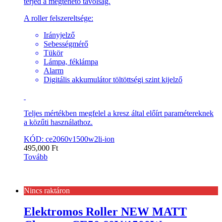
terjed a megtehető távolság.
A roller felszereltsége:
Irányjelző
Sebességmérő
Tükör
Lámpa, féklámpa
Alarm
Digitális akkumulátor töltöttségi szint kijelző
Teljes mértékben megfelel a kresz által előírt paramétereknek
a közűti használathoz.
KÓD: ce2060v1500w2li-ion
495,000
Ft
Tovább
Nincs raktáron
Elektromos Roller NEW MATT