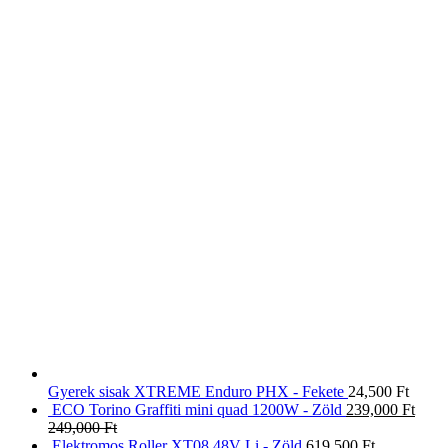
Gyerek sisak XTREME Enduro PHX - Fekete
24,500
Ft
ECO Torino Graffiti mini quad 1200W - Zöld
239,000
Ft
249,000
Ft
Elektromos Roller XT08 48V Li - Zöld
619,500
Ft