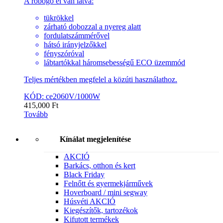
A robogó el van látva:
tükrökkel
zárható dobozzal a nyereg alatt
fordulatszámmérővel
hátsó irányjelzőkkel
fényszóróval
lábtartókkal háromsebességű ECO üzemmód
Teljes mértékben megfelel a közúti használathoz.
KÓD: ce2060V/1000W
415,000
Ft
Tovább
Kínálat megjelenítése
AKCIÓ
Barkács, otthon és kert
Black Friday
Felnőtt és gyermekjárművek
Hoverboard / mini segway
Húsvéti AKCIÓ
Kiegészítők, tartozékok
Kifutott termékek