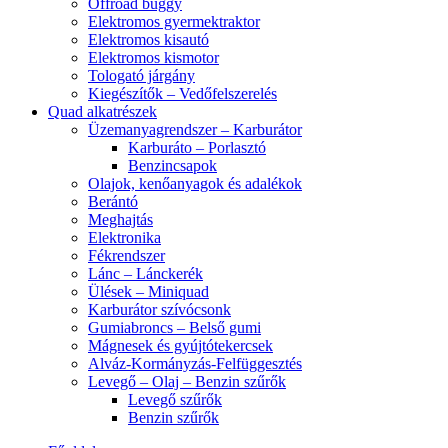
Offroad buggy
Elektromos gyermektraktor
Elektromos kisautó
Elektromos kismotor
Tologató járgány
Kiegészítők – Vedőfelszerelés
Quad alkatrészek
Üzemanyagrendszer – Karburátor
Karburáto – Porlasztó
Benzincsapok
Olajok, kenőanyagok és adalékok
Berántó
Meghajtás
Elektronika
Fékrendszer
Lánc – Lánckerék
Ülések – Miniquad
Karburátor szívócsonk
Gumiabroncs – Belső gumi
Mágnesek és gyújtótekercsek
Alváz-Kormányzás-Felfüggesztés
Levegő – Olaj – Benzin szűrők
Levegő szűrők
Benzin szűrők