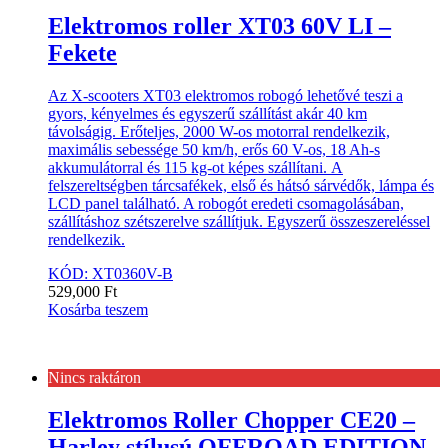
Elektromos roller XT03 60V LI –
Fekete
Az X-scooters XT03 elektromos robogó lehetővé teszi a
gyors, kényelmes és egyszerű szállítást akár 40 km
távolságig. Erőteljes, 2000 W-os motorral rendelkezik,
maximális sebessége 50 km/h, erős 60 V-os, 18 Ah-s
akkumulátorral és 115 kg-ot képes szállítani. A
felszereltségben tárcsafékek, első és hátsó sárvédők, lámpa és
LCD panel található. A robogót eredeti csomagolásában,
szállításhoz szétszerelve szállítjuk. Egyszerű összeszereléssel
rendelkezik.
KÓD: XT0360V-B
529,000
Ft
Kosárba teszem
Nincs raktáron
Elektromos Roller Chopper CE20 –
Harley stílusú OFFROAD EDITION