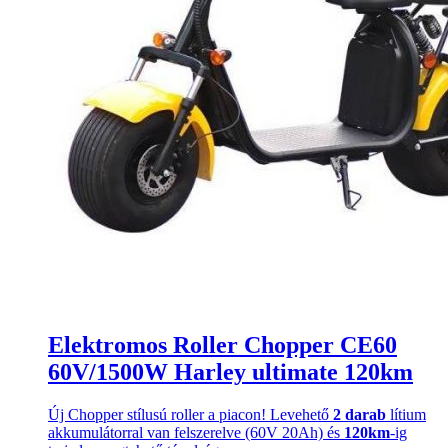
Elektromos Roller Chopper CE60
60V/1500W Harley ultimate 120km
Új Chopper stílusú roller a piacon! Levehető
2 darab
lítium
akkumulátorral van felszerelve (60V 20Ah) és
120km
-ig