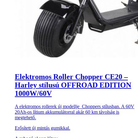
Elektromos Roller Chopper CE20 –
Harley stílusú OFFROAD EDITION
1000W/60V
A elektromos rollerek új modellje Choppers stílusban. A 60V
20Ah-os lítium akkumulátorral akár 60 km távolság is
megtehető.
Erősített új mintás gumikkal.