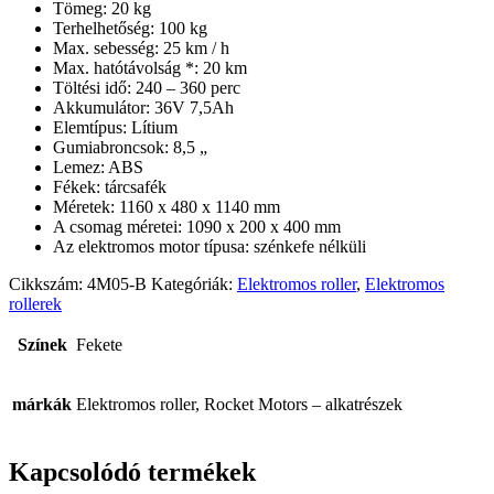
Tömeg: 20 kg
Terhelhetőség: 100 kg
Max. sebesség: 25 km / h
Max. hatótávolság *: 20 km
Töltési idő: 240 – 360 perc
Akkumulátor: 36V 7,5Ah
Elemtípus: Lítium
Gumiabroncsok: 8,5 „
Lemez: ABS
Fékek: tárcsafék
Méretek: 1160 x 480 x 1140 mm
A csomag méretei: 1090 x 200 x 400 mm
Az elektromos motor típusa: szénkefe nélküli
Cikkszám:
4M05-B
Kategóriák:
Elektromos roller
,
Elektromos
rollerek
Színek
Fekete
márkák
Elektromos roller, Rocket Motors – alkatrészek
Kapcsolódó termékek