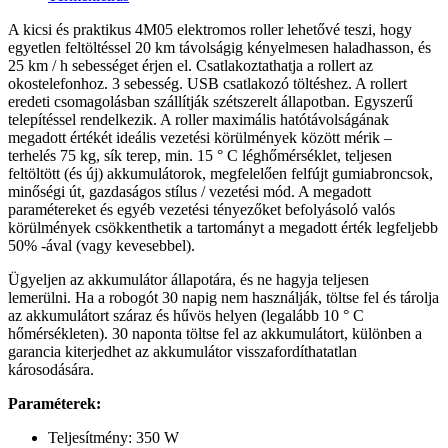
A kicsi és praktikus 4M05 elektromos roller lehetővé teszi, hogy
egyetlen feltöltéssel 20 km távolságig kényelmesen haladhasson, és
25 km / h sebességet érjen el. Csatlakoztathatja a rollert az
okostelefonhoz. 3 sebesség. USB csatlakozó töltéshez. A rollert
eredeti csomagolásban szállítják szétszerelt állapotban. Egyszerű
telepítéssel rendelkezik. A roller maximális hatótávolságának
megadott értékét ideális vezetési körülmények között mérik –
terhelés 75 kg, sík terep, min. 15 ° C léghőmérséklet, teljesen
feltöltött (és új) akkumulátorok, megfelelően felfújt gumiabroncsok,
minőségi út, gazdaságos stílus / vezetési mód. A megadott
paramétereket és egyéb vezetési tényezőket befolyásoló valós
körülmények csökkenthetik a tartományt a megadott érték legfeljebb
50% -ával (vagy kevesebbel).
Ügyeljen az akkumulátor állapotára, és ne hagyja teljesen
lemerülni. Ha a robogót 30 napig nem használják, töltse fel és tárolja
az akkumulátort száraz és hűvös helyen (legalább 10 ° C
hőmérsékleten). 30 naponta töltse fel az akkumulátort, különben a
garancia kiterjedhet az akkumulátor visszafordíthatatlan
károsodására.
Paraméterek:
Teljesítmény: 350 W