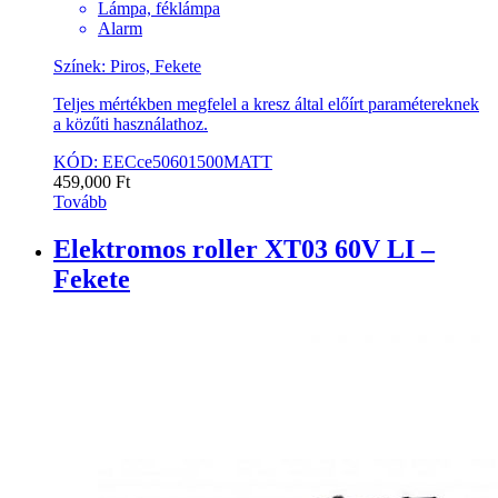
Lámpa, féklámpa
Alarm
Színek: Piros, Fekete
Teljes mértékben megfelel a kresz által előírt paramétereknek
a közűti használathoz.
KÓD: EECce50601500MATT
459,000
Ft
Tovább
Elektromos roller XT03 60V LI –
Fekete