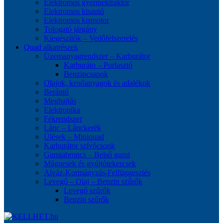
Elektromos gyermektraktor
Elektromos kisautó
Elektromos kismotor
Tologató járgány
Kiegészítők – Vedőfelszerelés
Quad alkatrészek
Üzemanyagrendszer – Karburátor
Karburáto – Porlasztó
Benzincsapok
Olajok, kenőanyagok és adalékok
Berántó
Meghajtás
Elektronika
Fékrendszer
Lánc – Lánckerék
Ülések – Miniquad
Karburátor szívócsonk
Gumiabroncs – Belső gumi
Mágnesek és gyújtótekercsek
Alváz-Kormányzás-Felfüggesztés
Levegő – Olaj – Benzin szűrők
Levegő szűrők
Benzin szűrők