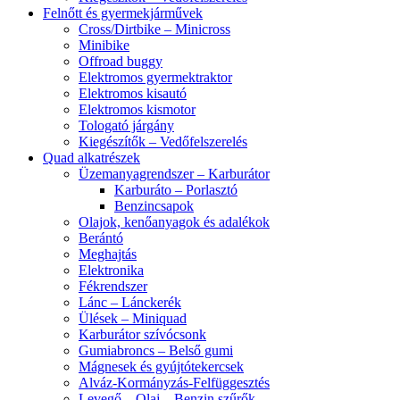
Felnőtt és gyermekjárművek
Cross/Dirtbike – Minicross
Minibike
Offroad buggy
Elektromos gyermektraktor
Elektromos kisautó
Elektromos kismotor
Tologató járgány
Kiegészítők – Vedőfelszerelés
Quad alkatrészek
Üzemanyagrendszer – Karburátor
Karburáto – Porlasztó
Benzincsapok
Olajok, kenőanyagok és adalékok
Berántó
Meghajtás
Elektronika
Fékrendszer
Lánc – Lánckerék
Ülések – Miniquad
Karburátor szívócsonk
Gumiabroncs – Belső gumi
Mágnesek és gyújtótekercsek
Alváz-Kormányzás-Felfüggesztés
Levegő – Olaj – Benzin szűrők