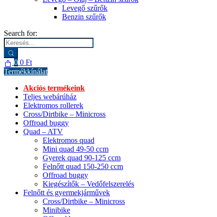
Levegő szűrők
Benzin szűrők
Search for:
0
0
Ft
Termékkínálat
Akciós termékeink
Teljes webárúház
Elektromos rollerek
Cross/Dirtbike – Minicross
Offroad buggy
Quad – ATV
Elektromos quad
Mini quad 49-50 ccm
Gyerek quad 90-125 ccm
Felnőtt quad 150-250 ccm
Offroad buggy
Kiegészítők – Vedőfelszerelés
Felnőtt és gyermekjárművek
Cross/Dirtbike – Minicross
Minibike