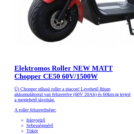
Elektromos Roller NEW MATT
Chopper CE50 60V/1500W
Új Chopper stílusú roller a piacon! Levehető lítium
akkumulátorral van felszerelve (60V 20Ah) és 60km-ig terjed
a megtehető távolság.
A roller felszereltsége:
Irányjelző
Sebességmérő
Tükör