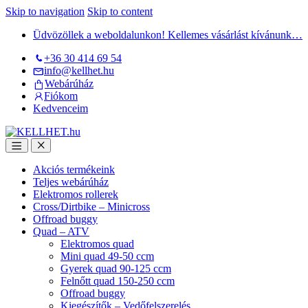
Skip to navigation
Skip to content
Üdvözöllek a weboldalunkon! Kellemes vásárlást kívánunk…
+36 30 414 69 54
info@kellhet.hu
Webárúház
Fiókom
Kedvenceim
Akciós termékeink
Teljes webárúház
Elektromos rollerek
Cross/Dirtbike – Minicross
Offroad buggy
Quad – ATV
Elektromos quad
Mini quad 49-50 ccm
Gyerek quad 90-125 ccm
Felnőtt quad 150-250 ccm
Offroad buggy
Kiegészítők – Vedőfelszerelés