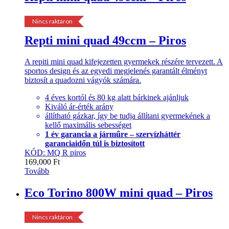
Nincs raktáron
Repti mini quad 49ccm – Piros
A repiti mini quad kifejezetten gyermekek részére tervezett. A
sportos design és az egyedi megjelenés garantált élményt
biztosít a quadozni vágyók számára.
4 éves kortól és 80 kg alatt bárkinek ajánljuk
Kiváló ár-érték arány
állítható gázkar, így be tudja állítani gyermekének a
kellő maximális sebességet
1 év garancia a járműre – szervízháttér
garanciaidőn túl is biztosított
KÓD: MQ R piros
169,000
Ft
Tovább
Eco Torino 800W mini quad – Piros
Nincs raktáron