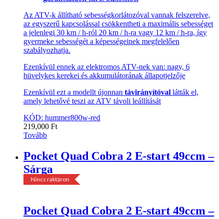
Az ATV-k állítható sebességkorlátozóval vannak felszerelve,
az egyszerű kapcsolással csökkentheti a maximális sebességet
a jelenlegi 30 km / h-ról 20 km / h-ra vagy 12 km / h-ra, így
gyermeke sebességét a képességeinek megfelelően
szabályozhatja.
Ezenkívül ennek az elektromos ATV-nek van: nagy, 6
hüvelykes kerekei és akkumulátorának állapotjelzője
Ezenkívül ezt a modellt újonnan
távirányítóval
látták el,
amely lehetővé teszi az ATV távoli leállítását
KÓD: hummer800w-red
219,000
Ft
Tovább
Pocket Quad Cobra 2 E-start 49ccm –
Sárga
Nincs raktáron
Pocket Quad Cobra 2 E-start 49ccm –