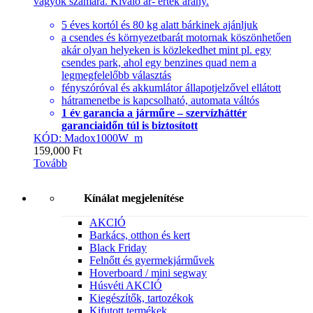
vágyók számára. Kiváló ár- érték arány.
5 éves kortól és 80 kg alatt bárkinek ajánljuk
a csendes és környezetbarát motornak köszönhetően
akár olyan helyeken is közlekedhet mint pl. egy
csendes park, ahol egy benzines quad nem a
legmegfelelőbb választás
fényszóróval és akkumlátor állapotjelzővel ellátott
hátramenetbe is kapcsolható, automata váltós
1 év garancia a járműre – szervízháttér
garanciaidőn túl is biztosított
KÓD: Madox1000W_m
159,000
Ft
Tovább
Kínálat megjelenítése
AKCIÓ
Barkács, otthon és kert
Black Friday
Felnőtt és gyermekjárművek
Hoverboard / mini segway
Húsvéti AKCIÓ
Kiegészítők, tartozékok
Kifutott termékek