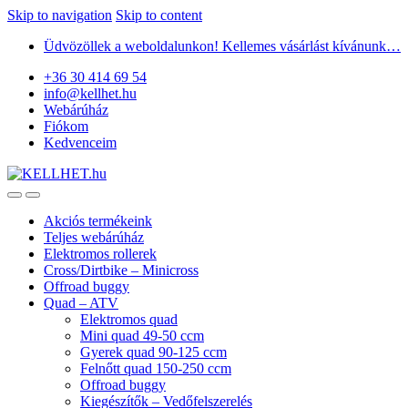
Skip to navigation
Skip to content
Üdvözöllek a weboldalunkon! Kellemes vásárlást kívánunk…
+36 30 414 69 54
info@kellhet.hu
Webárúház
Fiókom
Kedvenceim
Akciós termékeink
Teljes webárúház
Elektromos rollerek
Cross/Dirtbike – Minicross
Offroad buggy
Quad – ATV
Elektromos quad
Mini quad 49-50 ccm
Gyerek quad 90-125 ccm
Felnőtt quad 150-250 ccm
Offroad buggy
Kiegészítők – Vedőfelszerelés