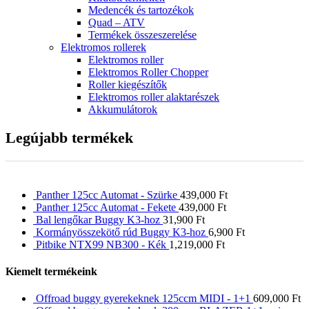
Medencék és tartozékok
Quad – ATV
Termékek összeszerelése
Elektromos rollerek
Elektromos roller
Elektromos Roller Chopper
Roller kiegészítők
Elektromos roller alaktarészek
Akkumulátorok
Legújabb termékek
Panther 125cc Automat - Szürke
439,000
Ft
Panther 125cc Automat - Fekete
439,000
Ft
Bal lengőkar Buggy K3-hoz
31,900
Ft
Kormányösszekötő rúd Buggy K3-hoz
6,900
Ft
Pitbike NTX99 NB300 - Kék
1,219,000
Ft
Kiemelt termékeink
Offroad buggy gyerekeknek 125ccm MIDI - 1+1
609,000
Ft