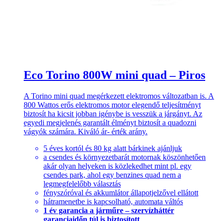
Eco Torino 800W mini quad – Piros
A Torino mini quad megérkezett elektromos változatban is. A
800 Wattos erős elektromos motor elegendő teljesítményt
biztosít ha kicsit jobban igénybe is vesszük a járgányt. Az
egyedi megjelenés garantált élményt biztosít a quadozni
vágyók számára. Kiváló ár- érték arány.
5 éves kortól és 80 kg alatt bárkinek ajánljuk
a csendes és környezetbarát motornak köszönhetően
akár olyan helyeken is közlekedhet mint pl. egy
csendes park, ahol egy benzines quad nem a
legmegfelelőbb választás
fényszóróval és akkumlátor állapotjelzővel ellátott
hátramenetbe is kapcsolható, automata váltós
1 év garancia a járműre – szervízháttér
garanciaidőn túl is biztosított