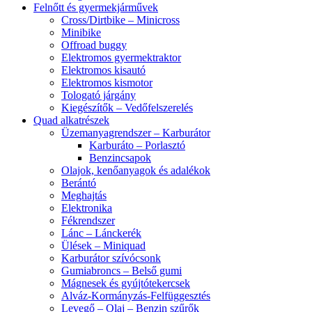
Felnőtt és gyermekjárművek
Cross/Dirtbike – Minicross
Minibike
Offroad buggy
Elektromos gyermektraktor
Elektromos kisautó
Elektromos kismotor
Tologató járgány
Kiegészítők – Vedőfelszerelés
Quad alkatrészek
Üzemanyagrendszer – Karburátor
Karburáto – Porlasztó
Benzincsapok
Olajok, kenőanyagok és adalékok
Berántó
Meghajtás
Elektronika
Fékrendszer
Lánc – Lánckerék
Ülések – Miniquad
Karburátor szívócsonk
Gumiabroncs – Belső gumi
Mágnesek és gyújtótekercsek
Alváz-Kormányzás-Felfüggesztés
Levegő – Olaj – Benzin szűrők