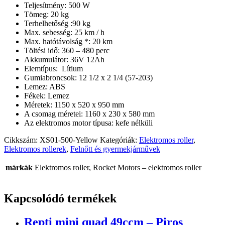
Teljesítmény: 500 W
Tömeg: 20 kg
Terhelhetőség :90 kg
Max. sebesség: 25 km / h
Max. hatótávolság *: 20 km
Töltési idő: 360 – 480 perc
Akkumulátor: 36V 12Ah
Elemtípus: Lítium
Gumiabroncsok: 12 1/2 x 2 1/4 (57-203)
Lemez: ABS
Fékek: Lemez
Méretek: 1150 x 520 x 950 mm
A csomag méretei: 1160 x 230 x 580 mm
Az elektromos motor típusa: kefe nélküli
Cikkszám:
XS01-500-Yellow
Kategóriák:
Elektromos roller
,
Elektromos rollerek
,
Felnőtt és gyermekjárművek
márkák
Elektromos roller, Rocket Motors – elektromos roller
Kapcsolódó termékek
Repti mini quad 49ccm – Piros