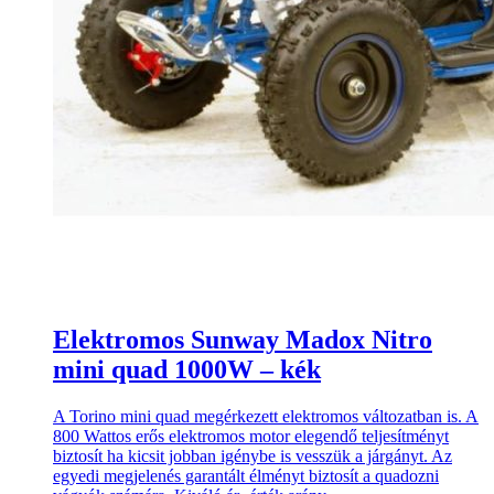
Elektromos Sunway Madox Nitro
mini quad 1000W – kék
A Torino mini quad megérkezett elektromos változatban is. A
800 Wattos erős elektromos motor elegendő teljesítményt
biztosít ha kicsit jobban igénybe is vesszük a járgányt. Az
egyedi megjelenés garantált élményt biztosít a quadozni