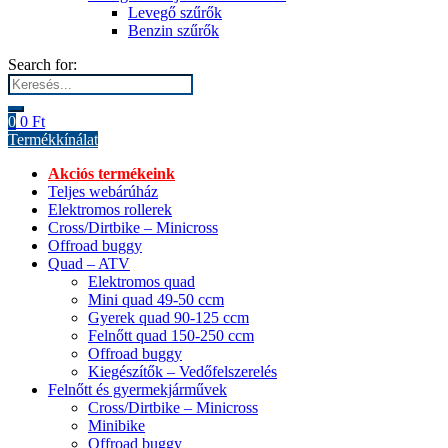
Levegő szűrők
Benzin szűrők
Search for:
0
0
Ft
Termékkínálat
Akciós termékeink
Teljes webárúház
Elektromos rollerek
Cross/Dirtbike – Minicross
Offroad buggy
Quad – ATV
Elektromos quad
Mini quad 49-50 ccm
Gyerek quad 90-125 ccm
Felnőtt quad 150-250 ccm
Offroad buggy
Kiegészítők – Vedőfelszerelés
Felnőtt és gyermekjárművek
Cross/Dirtbike – Minicross
Minibike
Offroad buggy