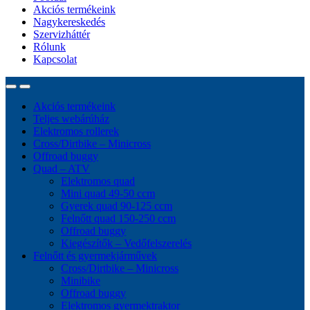
Akciós termékeink
Nagykereskedés
Szervizháttér
Rólunk
Kapcsolat
Akciós termékeink
Teljes webárúház
Elektromos rollerek
Cross/Dirtbike – Minicross
Offroad buggy
Quad – ATV
Elektromos quad
Mini quad 49-50 ccm
Gyerek quad 90-125 ccm
Felnőtt quad 150-250 ccm
Offroad buggy
Kiegészítők – Vedőfelszerelés
Felnőtt és gyermekjárművek
Cross/Dirtbike – Minicross
Minibike
Offroad buggy
Elektromos gyermektraktor