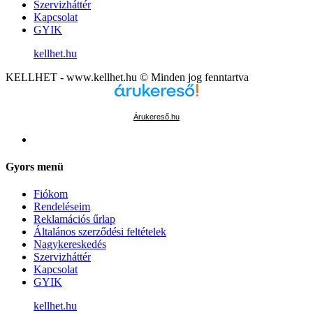
Szervizháttér
Kapcsolat
GYIK
kellhet.hu
KELLHET - www.kellhet.hu © Minden jog fenntartva
Árukereső.hu
Gyors menü
Fiókom
Rendeléseim
Reklamációs űrlap
Általános szerződési feltételek
Nagykereskedés
Szervizháttér
Kapcsolat
GYIK
kellhet.hu