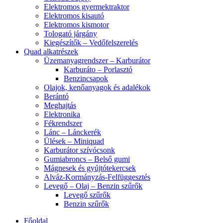
Elektromos gyermektraktor
Elektromos kisautó
Elektromos kismotor
Tologató járgány
Kiegészítők – Vedőfelszerelés
Quad alkatrészek
Üzemanyagrendszer – Karburátor
Karburáto – Porlasztó
Benzincsapok
Olajok, kenőanyagok és adalékok
Berántó
Meghajtás
Elektronika
Fékrendszer
Lánc – Lánckerék
Ülések – Miniquad
Karburátor szívócsonk
Gumiabroncs – Belső gumi
Mágnesek és gyújtótekercsek
Alváz-Kormányzás-Felfüggesztés
Levegő – Olaj – Benzin szűrők
Levegő szűrők
Benzin szűrők
Főoldal