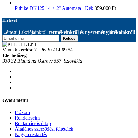
Pitbike DK125 14"/12" Automata - Kék
359,000
Ft
Hírlevél
...értesülj akciójainkról,
termékeinkről és nyereményjátékainkról!
Küldés
Vannak kérdései?
+36 30 414 69 54
Elérhetőség
930 32 Blatná na Ostrove 557, Szlovákia
Gyors menü
Fiókom
Rendeléseim
Reklamációs űrlap
Általános szerződési feltételek
Nagykereskedés