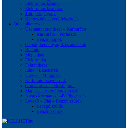
Elektromos kisautó
Elektromos kismotor
Tologató járgány
Kiegészítők – Vedőfelszerelés
Quad alkatrészek
Üzemanyagrendszer – Karburátor
Karburáto – Porlasztó
Benzincsapok
Olajok, kenőanyagok és adalékok
Berántó
Meghajtás
Elektronika
Fékrendszer
Lánc – Lánckerék
Ülések – Miniquad
Karburátor szívócsonk
Gumiabroncs – Belső gumi
Mágnesek és gyújtótekercsek
Alváz-Kormányzás-Felfüggesztés
Levegő – Olaj – Benzin szűrők
Levegő szűrők
Benzin szűrők