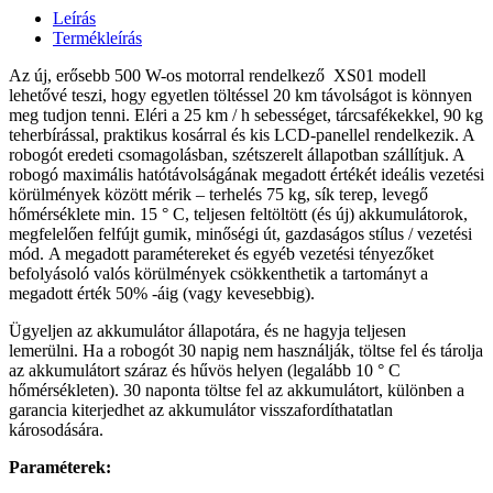
Leírás
Termékleírás
Az új, erősebb 500 W-os motorral rendelkező XS01 modell
lehetővé teszi, hogy egyetlen töltéssel 20 km távolságot is könnyen
meg tudjon tenni. Eléri a 25 km / h sebességet, tárcsafékekkel, 90 kg
teherbírással, praktikus kosárral és kis LCD-panellel rendelkezik. A
robogót eredeti csomagolásban, szétszerelt állapotban szállítjuk. A
robogó maximális hatótávolságának megadott értékét ideális vezetési
körülmények között mérik – terhelés 75 kg, sík terep, levegő
hőmérséklete min. 15 ° C, teljesen feltöltött (és új) akkumulátorok,
megfelelően felfújt gumik, minőségi út, gazdaságos stílus / vezetési
mód. A megadott paramétereket és egyéb vezetési tényezőket
befolyásoló valós körülmények csökkenthetik a tartományt a
megadott érték 50% -áig (vagy kevesebbig).
Ügyeljen az akkumulátor állapotára, és ne hagyja teljesen
lemerülni. Ha a robogót 30 napig nem használják, töltse fel és tárolja
az akkumulátort száraz és hűvös helyen (legalább 10 ° C
hőmérsékleten). 30 naponta töltse fel az akkumulátort, különben a
garancia kiterjedhet az akkumulátor visszafordíthatatlan
károsodására.
Paraméterek: