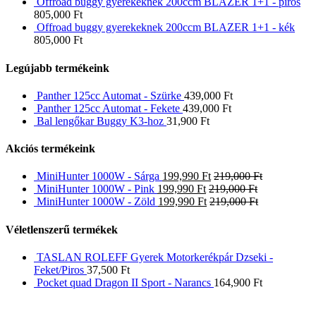
Offroad buggy gyerekeknek 200ccm BLAZER 1+1 - piros
805,000
Ft
Offroad buggy gyerekeknek 200ccm BLAZER 1+1 - kék
805,000
Ft
Legújabb termékeink
Panther 125cc Automat - Szürke
439,000
Ft
Panther 125cc Automat - Fekete
439,000
Ft
Bal lengőkar Buggy K3-hoz
31,900
Ft
Akciós termékeink
MiniHunter 1000W - Sárga
199,990
Ft
219,000
Ft
MiniHunter 1000W - Pink
199,990
Ft
219,000
Ft
MiniHunter 1000W - Zöld
199,990
Ft
219,000
Ft
Véletlenszerű termékek
TASLAN ROLEFF Gyerek Motorkerékpár Dzseki -
Feket/Piros
37,500
Ft
Pocket quad Dragon II Sport - Narancs
164,900
Ft