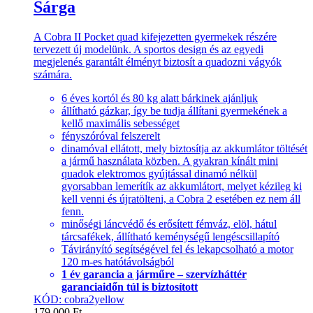
Sárga
A Cobra II Pocket quad kifejezetten gyermekek részére
tervezett új modelünk. A sportos design és az egyedi
megjelenés garantált élményt biztosít a quadozni vágyók
számára.
6 éves kortól és 80 kg alatt bárkinek ajánljuk
állítható gázkar, így be tudja állítani gyermekének a
kellő maximális sebességet
fényszóróval felszerelt
dinamóval ellátott, mely biztosítja az akkumlátor töltését
a jármű használata közben. A gyakran kínált mini
quadok elektromos gyújtással dinamó nélkül
gyorsabban lemerítík az akkumlátort, melyet kézileg ki
kell venni és újratölteni, a Cobra 2 esetében ez nem áll
fenn.
minőségi láncvédő és erősített fémváz, elöl, hátul
tárcsafékek, állítható keménységű lengéscsillapító
Távirányító segítségével fel és lekapcsolható a motor
120 m-es hatótávolságból
1 év garancia a járműre – szervízháttér
garanciaidőn túl is biztosított
KÓD: cobra2yellow
179,000
Ft