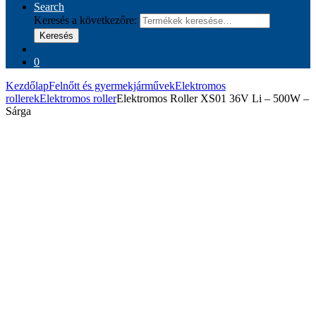
Search
Keresés a következőre:
Keresés
0
Kezdőlap
Felnőtt és gyermekjárművek
Elektromos
rollerek
Elektromos roller
Elektromos Roller XS01 36V Li – 500W –
Sárga