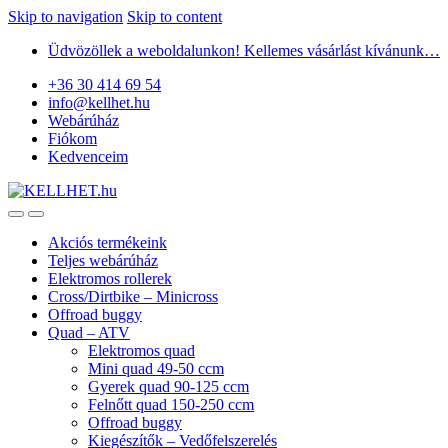
Skip to navigation
Skip to content
Üdvözöllek a weboldalunkon! Kellemes vásárlást kívánunk…
+36 30 414 69 54
info@kellhet.hu
Webárúház
Fiókom
Kedvenceim
Akciós termékeink
Teljes webárúház
Elektromos rollerek
Cross/Dirtbike – Minicross
Offroad buggy
Quad – ATV
Elektromos quad
Mini quad 49-50 ccm
Gyerek quad 90-125 ccm
Felnőtt quad 150-250 ccm
Offroad buggy
Kiegészítők – Vedőfelszerelés