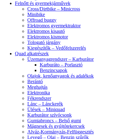
Felnőtt és gyermekjárművek
Cross/Dirtbike – Minicross
Minibike
Offroad buggy
Elektromos gyermektraktor
Elektromos kisautó
Elektromos kismotor
Tologató járgány
Kiegészítők – Vedőfelszerelés
Quad alkatrészek
Üzemanyagrendszer – Karburátor
Karburáto – Porlasztó
Benzincsapok
Olajok, kenőanyagok és adalékok
Berántó
Meghajtás
Elektronika
Fékrendszer
Lánc – Lánckerék
Ülések – Miniquad
Karburátor szívócsonk
Gumiabroncs – Belső gumi
Mágnesek és gyújtótekercsek
Alváz-Kormányzás-Felfüggesztés
Levegő – Olaj – Benzin szűrők