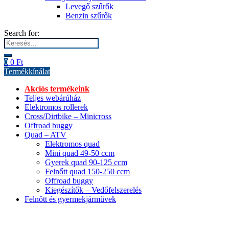
Levegő szűrők
Benzin szűrők
Search for:
0
0
Ft
Termékkínálat
Akciós termékeink
Teljes webárúház
Elektromos rollerek
Cross/Dirtbike – Minicross
Offroad buggy
Quad – ATV
Elektromos quad
Mini quad 49-50 ccm
Gyerek quad 90-125 ccm
Felnőtt quad 150-250 ccm
Offroad buggy
Kiegészítők – Vedőfelszerelés
Felnőtt és gyermekjárművek
Cross/Dirtbike – Minicross
Minibike
Offroad buggy