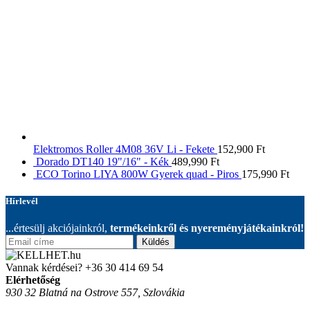
Elektromos Roller 4M08 36V Li - Fekete
152,900
Ft
Dorado DT140 19"/16" - Kék
489,990
Ft
ECO Torino LIYA 800W Gyerek quad - Piros
175,990
Ft
Hírlevél
...értesülj akciójainkról,
termékeinkről és nyereményjátékainkról!
Küldés
Vannak kérdései?
+36 30 414 69 54
Elérhetőség
930 32 Blatná na Ostrove 557, Szlovákia