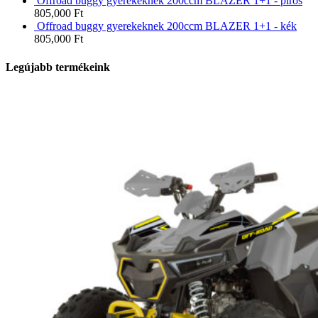
Offroad buggy gyerekeknek 200ccm BLAZER 1+1 - piros
805,000
Ft
Offroad buggy gyerekeknek 200ccm BLAZER 1+1 - kék
805,000
Ft
Legújabb termékeink