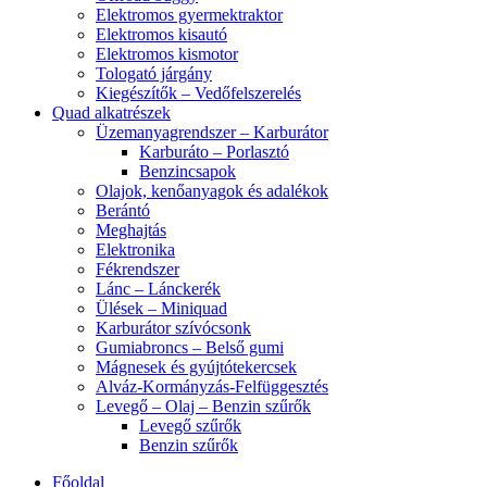
Elektromos gyermektraktor
Elektromos kisautó
Elektromos kismotor
Tologató járgány
Kiegészítők – Vedőfelszerelés
Quad alkatrészek
Üzemanyagrendszer – Karburátor
Karburáto – Porlasztó
Benzincsapok
Olajok, kenőanyagok és adalékok
Berántó
Meghajtás
Elektronika
Fékrendszer
Lánc – Lánckerék
Ülések – Miniquad
Karburátor szívócsonk
Gumiabroncs – Belső gumi
Mágnesek és gyújtótekercsek
Alváz-Kormányzás-Felfüggesztés
Levegő – Olaj – Benzin szűrők
Levegő szűrők
Benzin szűrők
Főoldal