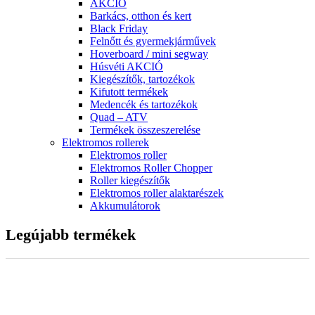
AKCIÓ
Barkács, otthon és kert
Black Friday
Felnőtt és gyermekjárművek
Hoverboard / mini segway
Húsvéti AKCIÓ
Kiegészítők, tartozékok
Kifutott termékek
Medencék és tartozékok
Quad – ATV
Termékek összeszerelése
Elektromos rollerek
Elektromos roller
Elektromos Roller Chopper
Roller kiegészítők
Elektromos roller alaktarészek
Akkumulátorok
Legújabb termékek