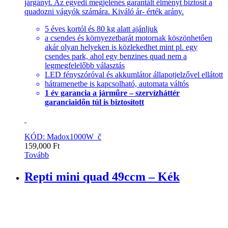
járgányt. Az egyedi megjelenés garantált élményt biztosít a
quadozni vágyók számára. Kiváló ár- érték arány.
5 éves kortól és 80 kg alatt ajánljuk
a csendes és környezetbarát motornak köszönhetően
akár olyan helyeken is közlekedhet mint pl. egy
csendes park, ahol egy benzines quad nem a
legmegfelelőbb választás
LED fényszóróval és akkumlátor állapotjelzővel ellátott
hátramenetbe is kapcsolható, automata váltós
1 év garancia a járműre – szervízháttér
garanciaidőn túl is biztosított
KÓD: Madox1000W_č
159,000
Ft
Tovább
Repti mini quad 49ccm – Kék