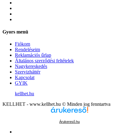
Gyors menü
Fiókom
Rendeléseim
Reklamációs űrlap
Általános szerződési feltételek
Nagykereskedés
Szervizháttér
Kapcsolat
GYIK
kellhet.hu
KELLHET - www.kellhet.hu © Minden jog fenntartva
Árukereső.hu