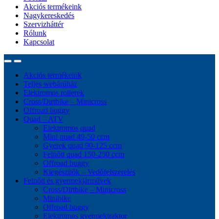
Akciós termékeink
Nagykereskedés
Szervizháttér
Rólunk
Kapcsolat
Akciós termékeink
Teljes webárúház
Elektromos rollerek
Cross/Dirtbike – Minicross
Offroad buggy
Quad – ATV
Elektromos quad
Mini quad 49-50 ccm
Gyerek quad 90-125 ccm
Felnőtt quad 150-250 ccm
Offroad buggy
Kiegészítők – Vedőfelszerelés
Felnőtt és gyermekjárművek
Cross/Dirtbike – Minicross
Minibike
Offroad buggy
Elektromos gyermektraktor