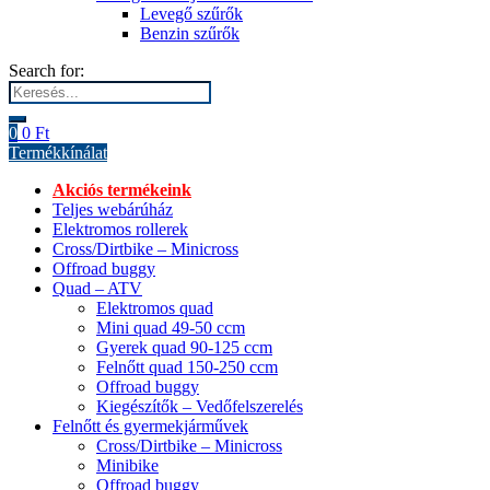
Levegő szűrők
Benzin szűrők
Search for:
0
0
Ft
Termékkínálat
Akciós termékeink
Teljes webárúház
Elektromos rollerek
Cross/Dirtbike – Minicross
Offroad buggy
Quad – ATV
Elektromos quad
Mini quad 49-50 ccm
Gyerek quad 90-125 ccm
Felnőtt quad 150-250 ccm
Offroad buggy
Kiegészítők – Vedőfelszerelés
Felnőtt és gyermekjárművek
Cross/Dirtbike – Minicross
Minibike
Offroad buggy