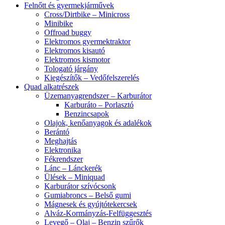
Felnőtt és gyermekjárművek
Cross/Dirtbike – Minicross
Minibike
Offroad buggy
Elektromos gyermektraktor
Elektromos kisautó
Elektromos kismotor
Tologató járgány
Kiegészítők – Vedőfelszerelés
Quad alkatrészek
Üzemanyagrendszer – Karburátor
Karburáto – Porlasztó
Benzincsapok
Olajok, kenőanyagok és adalékok
Berántó
Meghajtás
Elektronika
Fékrendszer
Lánc – Lánckerék
Ülések – Miniquad
Karburátor szívócsonk
Gumiabroncs – Belső gumi
Mágnesek és gyújtótekercsek
Alváz-Kormányzás-Felfüggesztés
Levegő – Olaj – Benzin szűrők