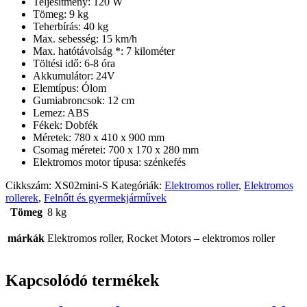
Teljesítmény: 120 W
Tömeg: 9 kg
Teherbírás: 40 kg
Max. sebesség: 15 km/h
Max. hatótávolság *: 7 kilométer
Töltési idő: 6-8 óra
Akkumulátor: 24V
Elemtípus: Ólom
Gumiabroncsok: 12 cm
Lemez: ABS
Fékek: Dobfék
Méretek: 780 x 410 x 900 mm
Csomag méretei: 700 x 170 x 280 mm
Elektromos motor típusa: szénkefés
Cikkszám:
XS02mini-S
Kategóriák:
Elektromos roller
,
Elektromos
rollerek
,
Felnőtt és gyermekjárművek
Tömeg
8 kg
márkák
Elektromos roller, Rocket Motors – elektromos roller
Kapcsolódó termékek