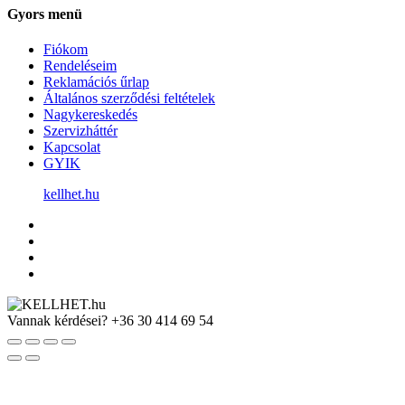
Gyors menü
Fiókom
Rendeléseim
Reklamációs űrlap
Általános szerződési feltételek
Nagykereskedés
Szervizháttér
Kapcsolat
GYIK
kellhet.hu
Vannak kérdései?
+36 30 414 69 54