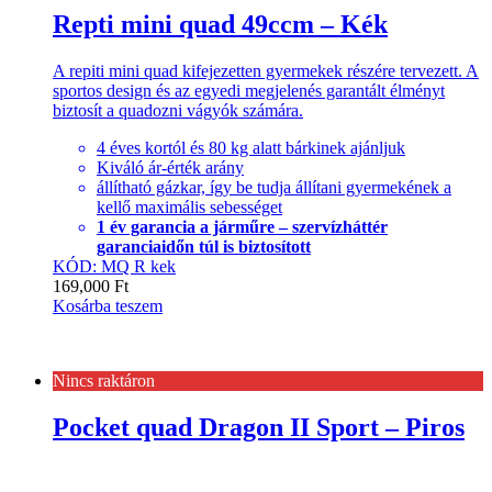
Repti mini quad 49ccm – Kék
A repiti mini quad kifejezetten gyermekek részére tervezett. A
sportos design és az egyedi megjelenés garantált élményt
biztosít a quadozni vágyók számára.
4 éves kortól és 80 kg alatt bárkinek ajánljuk
Kiváló ár-érték arány
állítható gázkar, így be tudja állítani gyermekének a
kellő maximális sebességet
1 év garancia a járműre – szervízháttér
garanciaidőn túl is biztosított
KÓD: MQ R kek
169,000
Ft
Kosárba teszem
Nincs raktáron
Pocket quad Dragon II Sport – Piros