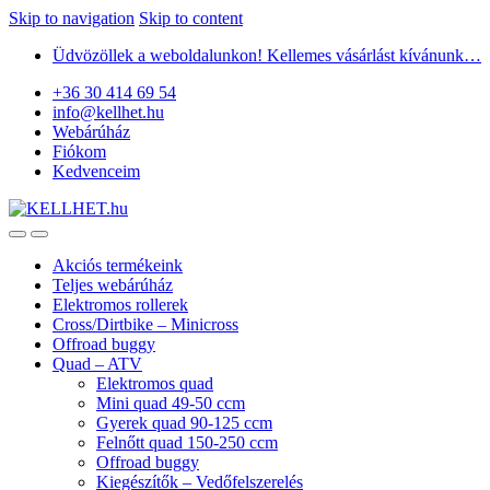
Skip to navigation
Skip to content
Üdvözöllek a weboldalunkon! Kellemes vásárlást kívánunk…
+36 30 414 69 54
info@kellhet.hu
Webárúház
Fiókom
Kedvenceim
Akciós termékeink
Teljes webárúház
Elektromos rollerek
Cross/Dirtbike – Minicross
Offroad buggy
Quad – ATV
Elektromos quad
Mini quad 49-50 ccm
Gyerek quad 90-125 ccm
Felnőtt quad 150-250 ccm
Offroad buggy
Kiegészítők – Vedőfelszerelés