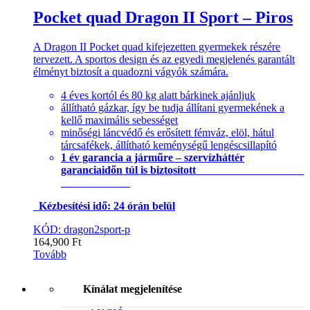
Pocket quad Dragon II Sport – Piros
A Dragon II Pocket quad kifejezetten gyermekek részére
tervezett. A sportos design és az egyedi megjelenés garantált
élményt biztosít a quadozni vágyók számára.
4 éves kortól és 80 kg alatt bárkinek ajánljuk
állítható gázkar, így be tudja állítani gyermekének a
kellő maximális sebességet
minőségi láncvédő és erősített fémváz, elöl, hátul
tárcsafékek, állítható keménységű lengéscsillapító
1 év garancia a járműre – szervízháttér
garanciaidőn túl is biztosított
Kézbesítési idő: 24 órán belül
KÓD: dragon2sport-p
164,900
Ft
Tovább
Kínálat megjelenítése