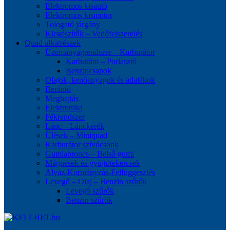
Elektromos kisautó
Elektromos kismotor
Tologató járgány
Kiegészítők – Vedőfelszerelés
Quad alkatrészek
Üzemanyagrendszer – Karburátor
Karburáto – Porlasztó
Benzincsapok
Olajok, kenőanyagok és adalékok
Berántó
Meghajtás
Elektronika
Fékrendszer
Lánc – Lánckerék
Ülések – Miniquad
Karburátor szívócsonk
Gumiabroncs – Belső gumi
Mágnesek és gyújtótekercsek
Alváz-Kormányzás-Felfüggesztés
Levegő – Olaj – Benzin szűrők
Levegő szűrők
Benzin szűrők