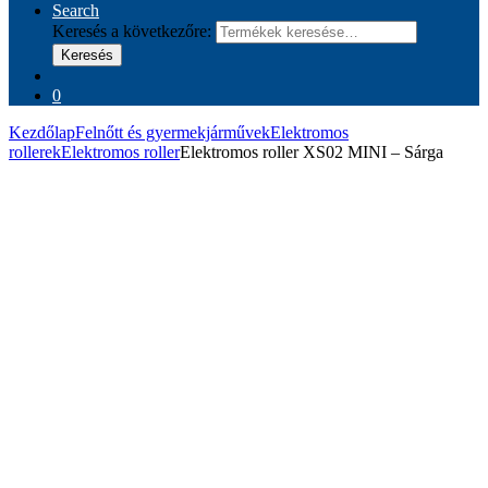
Search
Keresés a következőre:
Keresés
0
Kezdőlap
Felnőtt és gyermekjárművek
Elektromos
rollerek
Elektromos roller
Elektromos roller XS02 MINI – Sárga