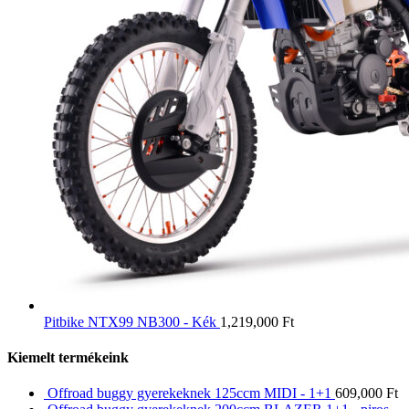
Pitbike NTX99 NB300 - Kék
1,219,000
Ft
Kiemelt termékeink
Offroad buggy gyerekeknek 125ccm MIDI - 1+1
609,000
Ft