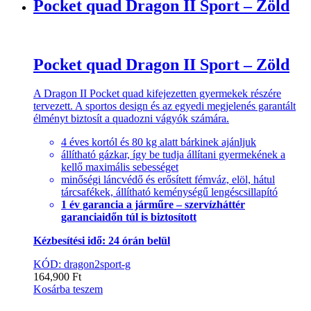
Pocket quad Dragon II Sport – Zöld
Pocket quad Dragon II Sport – Zöld
A Dragon II Pocket quad kifejezetten gyermekek részére
tervezett. A sportos design és az egyedi megjelenés garantált
élményt biztosít a quadozni vágyók számára.
4 éves kortól és 80 kg alatt bárkinek ajánljuk
állítható gázkar, így be tudja állítani gyermekének a
kellő maximális sebességet
minőségi láncvédő és erősített fémváz, elöl, hátul
tárcsafékek, állítható keménységű lengéscsillapító
1 év garancia a járműre – szervízháttér
garanciaidőn túl is biztosított
Kézbesítési idő: 24 órán belül
KÓD: dragon2sport-g
164,900
Ft
Kosárba teszem