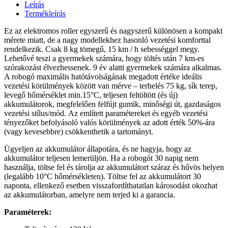
Leírás
Termékleírás
Ez az elektromos roller egyszerű és nagyszerű különösen a kompakt
mérete miatt, de a nagy modellekhez hasonló vezetési komforttal
rendelkezik. Csak 8 kg tömegű, 15 km / h sebességgel megy.
Lehetővé teszi a gyermekek számára, hogy töltés után 7 km-es
szórakozást élvezhessenek. 9 év alatti gyermekek számára alkalmas.
A robogó maximális hatótávolságának megadott értéke ideális
vezetési körülmények között van mérve – terhelés 75 kg, sík terep,
levegő hőmérséklet min.15°C, teljesen feltöltött (és új)
akkumulátorok, megfelelően felfújt gumik, minőségi út, gazdaságos
vezetési stílus/mód. Az említett paramétereket és egyéb vezetési
tényezőket befolyásoló valós körülmények az adott érték 50%-ára
(vagy kevesebbre) csökkenthetik a tartományt.
Ügyeljen az akkumulátor állapotára, és ne hagyja, hogy az
akkumulátor teljesen lemerüljön. Ha a robogót 30 napig nem
használja, töltse fel és tárolja az akkumulátort száraz és hűvös helyen
(legalább 10°C hőmérsékleten). Töltse fel az akkumulátort 30
naponta, ellenkező esetben visszafordíthatatlan károsodást okozhat
az akkumulátorban, amelyre nem terjed ki a garancia.
Paraméterek: