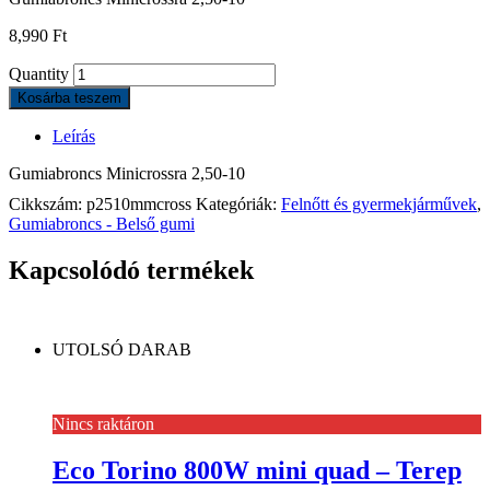
8,990
Ft
Quantity
Kosárba teszem
Leírás
Gumiabroncs Minicrossra 2,50-10
Cikkszám:
p2510mmcross
Kategóriák:
Felnőtt és gyermekjárművek
,
Gumiabroncs - Belső gumi
Kapcsolódó termékek
UTOLSÓ DARAB
Nincs raktáron
Eco Torino 800W mini quad – Terep