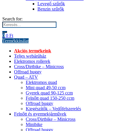
Levegő szűrők
Benzin szűrők
Search for:
0
0
Ft
Termékkínálat
Akciós termékeink
Teljes webárúház
Elektromos rollerek
Cross/Dirtbike – Minicross
Offroad buggy
Quad – ATV
Elektromos quad
Mini quad 49-50 ccm
Gyerek quad 90-125 ccm
Felnőtt quad 150-250 ccm
Offroad buggy
Kiegészítők – Vedőfelszerelés
Felnőtt és gyermekjárművek
Cross/Dirtbike – Minicross
Minibike
Offroad buggy