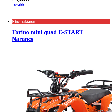
219,000
Ft
Tovább
Nincs raktáron
Torino mini quad E-START –
Narancs