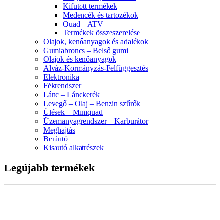
Kifutott termékek
Medencék és tartozékok
Quad – ATV
Termékek összeszerelése
Olajok, kenőanyagok és adalékok
Gumiabroncs – Belső gumi
Olajok és kenőanyagok
Alváz-Kormányzás-Felfüggesztés
Elektronika
Fékrendszer
Lánc – Lánckerék
Levegő – Olaj – Benzin szűrők
Ülések – Miniquad
Üzemanyagrendszer – Karburátor
Meghajtás
Berántó
Kisautó alkatrészek
Legújabb termékek