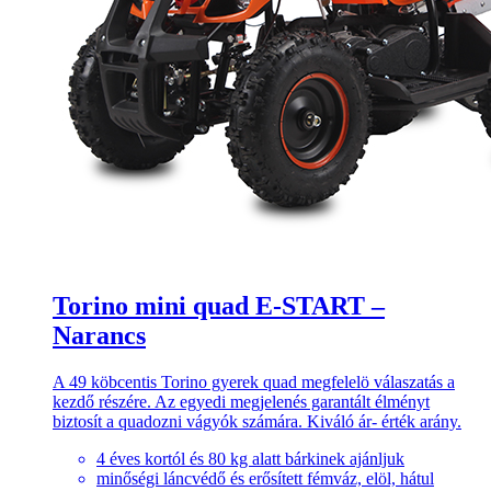
Torino mini quad E-START –
Narancs
A 49 köbcentis Torino gyerek quad megfelelö válaszatás a
kezdő részére. Az egyedi megjelenés garantált élményt
biztosít a quadozni vágyók számára. Kiváló ár- érték arány.
4 éves kortól és 80 kg alatt bárkinek ajánljuk
minőségi láncvédő és erősített fémváz, elöl, hátul