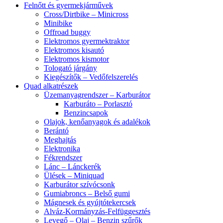
Felnőtt és gyermekjárművek
Cross/Dirtbike – Minicross
Minibike
Offroad buggy
Elektromos gyermektraktor
Elektromos kisautó
Elektromos kismotor
Tologató járgány
Kiegészítők – Vedőfelszerelés
Quad alkatrészek
Üzemanyagrendszer – Karburátor
Karburáto – Porlasztó
Benzincsapok
Olajok, kenőanyagok és adalékok
Berántó
Meghajtás
Elektronika
Fékrendszer
Lánc – Lánckerék
Ülések – Miniquad
Karburátor szívócsonk
Gumiabroncs – Belső gumi
Mágnesek és gyújtótekercsek
Alváz-Kormányzás-Felfüggesztés
Levegő – Olaj – Benzin szűrők