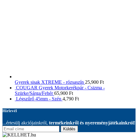
Gyerek sisak XTREME - rózsaszín
25,900
Ft
COUGAR Gyerek Motorkerékpár - Csizma -
Szürke/Sárga/Fehér
65,900
Ft
Légszűrő 45mm - Szén
4,790
Ft
Hírlevél
...értesülj akciójainkról,
termékeinkről és nyereményjátékainkról!
Küldés