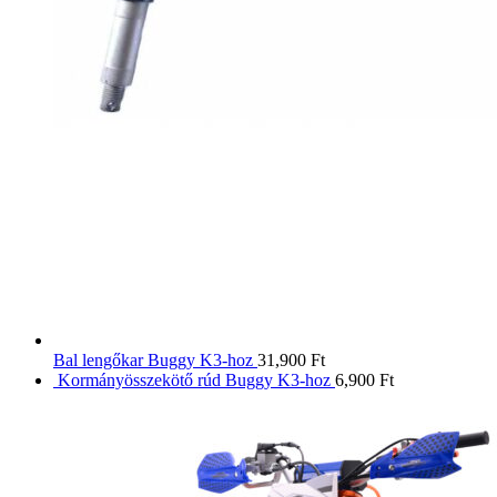
Bal lengőkar Buggy K3-hoz
31,900
Ft
Kormányösszekötő rúd Buggy K3-hoz
6,900
Ft