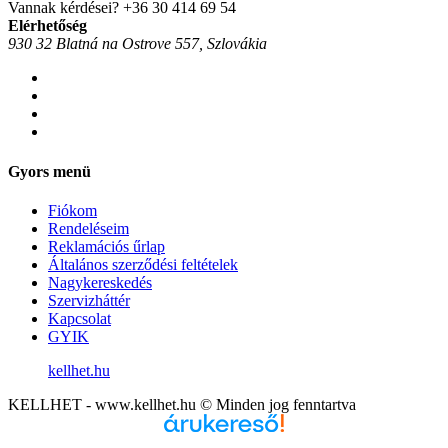
Vannak kérdései?
+36 30 414 69 54
Elérhetőség
930 32 Blatná na Ostrove 557, Szlovákia
Gyors menü
Fiókom
Rendeléseim
Reklamációs űrlap
Általános szerződési feltételek
Nagykereskedés
Szervizháttér
Kapcsolat
GYIK
kellhet.hu
KELLHET - www.kellhet.hu © Minden jog fenntartva