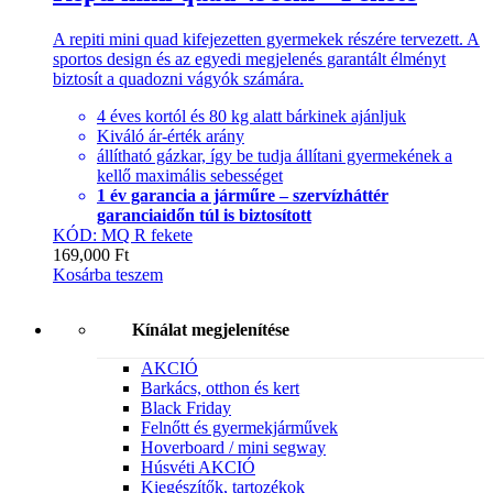
A repiti mini quad kifejezetten gyermekek részére tervezett. A
sportos design és az egyedi megjelenés garantált élményt
biztosít a quadozni vágyók számára.
4 éves kortól és 80 kg alatt bárkinek ajánljuk
Kiváló ár-érték arány
állítható gázkar, így be tudja állítani gyermekének a
kellő maximális sebességet
1 év garancia a járműre – szervízháttér
garanciaidőn túl is biztosított
KÓD: MQ R fekete
169,000
Ft
Kosárba teszem
Kínálat megjelenítése
AKCIÓ
Barkács, otthon és kert
Black Friday
Felnőtt és gyermekjárművek
Hoverboard / mini segway
Húsvéti AKCIÓ
Kiegészítők, tartozékok