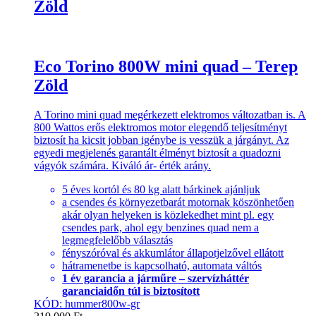
Zöld
Eco Torino 800W mini quad – Terep
Zöld
A Torino mini quad megérkezett elektromos változatban is. A
800 Wattos erős elektromos motor elegendő teljesítményt
biztosít ha kicsit jobban igénybe is vesszük a járgányt. Az
egyedi megjelenés garantált élményt biztosít a quadozni
vágyók számára. Kiváló ár- érték arány.
5 éves kortól és 80 kg alatt bárkinek ajánljuk
a csendes és környezetbarát motornak köszönhetően
akár olyan helyeken is közlekedhet mint pl. egy
csendes park, ahol egy benzines quad nem a
legmegfelelőbb választás
fényszóróval és akkumlátor állapotjelzővel ellátott
hátramenetbe is kapcsolható, automata váltós
1 év garancia a járműre – szervízháttér
garanciaidőn túl is biztosított
KÓD: hummer800w-gr