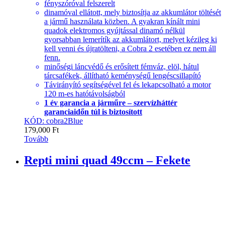
fényszóróval felszerelt
dinamóval ellátott, mely biztosítja az akkumlátor töltését
a jármű használata közben. A gyakran kínált mini
quadok elektromos gyújtással dinamó nélkül
gyorsabban lemerítík az akkumlátort, melyet kézileg ki
kell venni és újratölteni, a Cobra 2 esetében ez nem áll
fenn.
minőségi láncvédő és erősített fémváz, elöl, hátul
tárcsafékek, állítható keménységű lengéscsillapító
Távirányító segítségével fel és lekapcsolható a motor
120 m-es hatótávolságból
1 év garancia a járműre – szervízháttér
garanciaidőn túl is biztosított
KÓD: cobra2Blue
179,000
Ft
Tovább
Repti mini quad 49ccm – Fekete