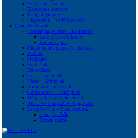
Elektromos kisautó
Elektromos kismotor
Tologató járgány
Kiegészítők – Vedőfelszerelés
Quad alkatrészek
Üzemanyagrendszer – Karburátor
Karburáto – Porlasztó
Benzincsapok
Olajok, kenőanyagok és adalékok
Berántó
Meghajtás
Elektronika
Fékrendszer
Lánc – Lánckerék
Ülések – Miniquad
Karburátor szívócsonk
Gumiabroncs – Belső gumi
Mágnesek és gyújtótekercsek
Alváz-Kormányzás-Felfüggesztés
Levegő – Olaj – Benzin szűrők
Levegő szűrők
Benzin szűrők