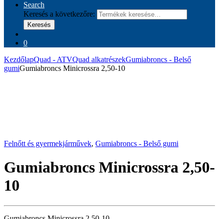
Search
Keresés a következőre:
Keresés
0
Kezdőlap
Quad - ATV
Quad alkatrészek
Gumiabroncs - Belső
gumi
Gumiabroncs Minicrossra 2,50-10
Felnőtt és gyermekjárművek
,
Gumiabroncs - Belső gumi
Gumiabroncs Minicrossra 2,50-
10
Gumiabroncs Minicrossra 2,50-10