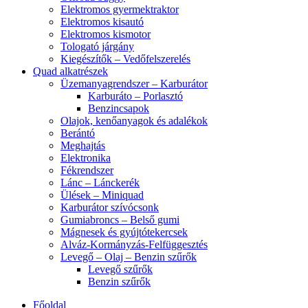
Elektromos gyermektraktor
Elektromos kisautó
Elektromos kismotor
Tologató járgány
Kiegészítők – Vedőfelszerelés
Quad alkatrészek
Üzemanyagrendszer – Karburátor
Karburáto – Porlasztó
Benzincsapok
Olajok, kenőanyagok és adalékok
Berántó
Meghajtás
Elektronika
Fékrendszer
Lánc – Lánckerék
Ülések – Miniquad
Karburátor szívócsonk
Gumiabroncs – Belső gumi
Mágnesek és gyújtótekercsek
Alváz-Kormányzás-Felfüggesztés
Levegő – Olaj – Benzin szűrők
Levegő szűrők
Benzin szűrők
Főoldal