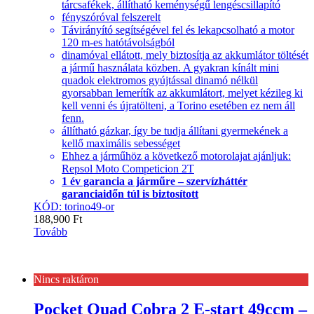
tárcsafékek, állítható keménységű lengéscsillapító
fényszóróval felszerelt
Távirányító segítségével fel és lekapcsolható a motor
120 m-es hatótávolságból
dinamóval ellátott, mely biztosítja az akkumlátor töltését
a jármű használata közben. A gyakran kínált mini
quadok elektromos gyújtással dinamó nélkül
gyorsabban lemerítík az akkumlátort, melyet kézileg ki
kell venni és újratölteni, a Torino esetében ez nem áll
fenn.
állítható gázkar, így be tudja állítani gyermekének a
kellő maximális sebességet
Ehhez a járműhöz a következő motorolajat ajánljuk:
Repsol Moto Competicion 2T
1 év garancia a járműre – szervízháttér
garanciaidőn túl is biztosított
KÓD: torino49-or
188,900
Ft
Tovább
Nincs raktáron
Pocket Quad Cobra 2 E-start 49ccm –