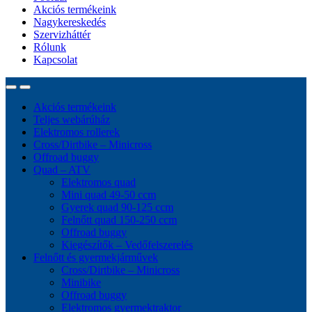
Akciós termékeink
Nagykereskedés
Szervizháttér
Rólunk
Kapcsolat
Akciós termékeink
Teljes webárúház
Elektromos rollerek
Cross/Dirtbike – Minicross
Offroad buggy
Quad – ATV
Elektromos quad
Mini quad 49-50 ccm
Gyerek quad 90-125 ccm
Felnőtt quad 150-250 ccm
Offroad buggy
Kiegészítők – Vedőfelszerelés
Felnőtt és gyermekjárművek
Cross/Dirtbike – Minicross
Minibike
Offroad buggy
Elektromos gyermektraktor