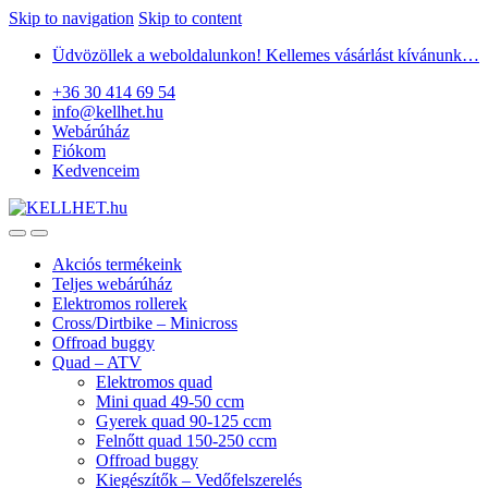
Skip to navigation
Skip to content
Üdvözöllek a weboldalunkon! Kellemes vásárlást kívánunk…
+36 30 414 69 54
info@kellhet.hu
Webárúház
Fiókom
Kedvenceim
Akciós termékeink
Teljes webárúház
Elektromos rollerek
Cross/Dirtbike – Minicross
Offroad buggy
Quad – ATV
Elektromos quad
Mini quad 49-50 ccm
Gyerek quad 90-125 ccm
Felnőtt quad 150-250 ccm
Offroad buggy
Kiegészítők – Vedőfelszerelés