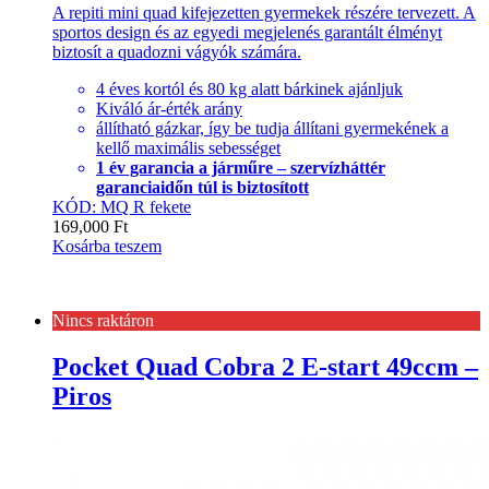
A repiti mini quad kifejezetten gyermekek részére tervezett. A
sportos design és az egyedi megjelenés garantált élményt
biztosít a quadozni vágyók számára.
4 éves kortól és 80 kg alatt bárkinek ajánljuk
Kiváló ár-érték arány
állítható gázkar, így be tudja állítani gyermekének a
kellő maximális sebességet
1 év garancia a járműre – szervízháttér
garanciaidőn túl is biztosított
KÓD: MQ R fekete
169,000
Ft
Kosárba teszem
Nincs raktáron
Pocket Quad Cobra 2 E-start 49ccm –
Piros