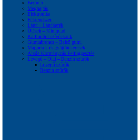
Berántó
Meghajtás
Elektronika
Fékrendszer
Lánc – Lánckerék
Ülések – Miniquad
Karburátor szívócsonk
Gumiabroncs – Belső gumi
Mágnesek és gyújtótekercsek
Alváz-Kormányzás-Felfüggesztés
Levegő – Olaj – Benzin szűrők
Levegő szűrők
Benzin szűrők