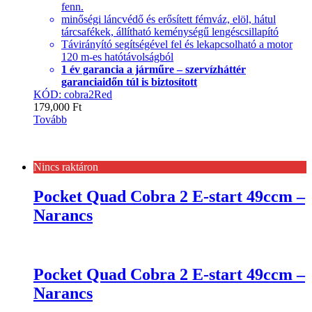
fenn.
minőségi láncvédő és erősített fémváz, elöl, hátul
tárcsafékek, állítható keménységű lengéscsillapító
Távirányító segítségével fel és lekapcsolható a motor
120 m-es hatótávolságból
1 év garancia a járműre – szervízháttér
garanciaidőn túl is biztosított
KÓD: cobra2Red
179,000
Ft
Tovább
Nincs raktáron
Pocket Quad Cobra 2 E-start 49ccm –
Narancs
Pocket Quad Cobra 2 E-start 49ccm –
Narancs