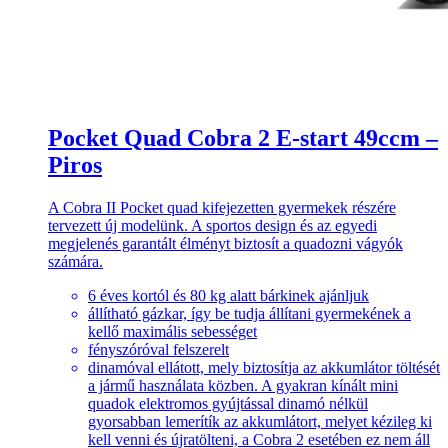
Pocket Quad Cobra 2 E-start 49ccm –
Piros
A Cobra II Pocket quad kifejezetten gyermekek részére
tervezett új modelünk. A sportos design és az egyedi
megjelenés garantált élményt biztosít a quadozni vágyók
számára.
6 éves kortól és 80 kg alatt bárkinek ajánljuk
állítható gázkar, így be tudja állítani gyermekének a
kellő maximális sebességet
fényszóróval felszerelt
dinamóval ellátott, mely biztosítja az akkumlátor töltését
a jármű használata közben. A gyakran kínált mini
quadok elektromos gyújtással dinamó nélkül
gyorsabban lemerítík az akkumlátort, melyet kézileg ki
kell venni és újratölteni, a Cobra 2 esetében ez nem áll