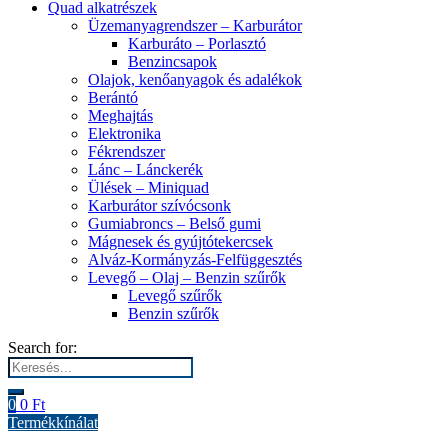
Quad alkatrészek
Üzemanyagrendszer – Karburátor
Karburáto – Porlasztó
Benzincsapok
Olajok, kenőanyagok és adalékok
Berántó
Meghajtás
Elektronika
Fékrendszer
Lánc – Lánckerék
Ülések – Miniquad
Karburátor szívócsonk
Gumiabroncs – Belső gumi
Mágnesek és gyújtótekercsek
Alváz-Kormányzás-Felfüggesztés
Levegő – Olaj – Benzin szűrők
Levegő szűrők
Benzin szűrők
Search for:
0
0
Ft
Termékkínálat