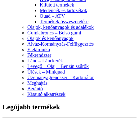
Kifutott termékek
Medencék és tartozékok
Quad – ATV
Termékek összeszerelése
Olajok, kenőanyagok és adalékok
Gumiabroncs – Belső gumi
Olajok és kenőanyagok
Alváz-Kormányzás-Felfüggesztés
Elektronika
Fékrendszer
Lánc – Lánckerék
Levegő – Olaj – Benzin szűrők
Ülések – Miniquad
Üzemanyagrendszer – Karburátor
Meghajtás
Berántó
Kisautó alkatrészek
Legújabb termékek