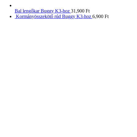
Bal lengőkar Buggy K3-hoz
31,900
Ft
Kormányösszekötő rúd Buggy K3-hoz
6,900
Ft