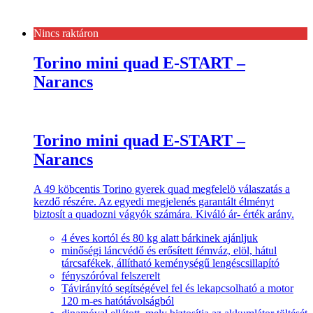
Nincs raktáron
Torino mini quad E-START –
Narancs
Torino mini quad E-START –
Narancs
A 49 köbcentis Torino gyerek quad megfelelö válaszatás a
kezdő részére. Az egyedi megjelenés garantált élményt
biztosít a quadozni vágyók számára. Kiváló ár- érték arány.
4 éves kortól és 80 kg alatt bárkinek ajánljuk
minőségi láncvédő és erősített fémváz, elöl, hátul
tárcsafékek, állítható keménységű lengéscsillapító
fényszóróval felszerelt
Távirányító segítségével fel és lekapcsolható a motor
120 m-es hatótávolságból