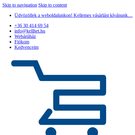
Skip to navigation
Skip to content
Üdvözöllek a weboldalunkon! Kellemes vásárlást kívánunk…
+36 30 414 69 54
info@kellhet.hu
Webárúház
Fiókom
Kedvenceim