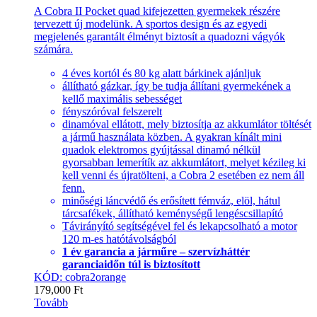
A Cobra II Pocket quad kifejezetten gyermekek részére
tervezett új modelünk. A sportos design és az egyedi
megjelenés garantált élményt biztosít a quadozni vágyók
számára.
4 éves kortól és 80 kg alatt bárkinek ajánljuk
állítható gázkar, így be tudja állítani gyermekének a
kellő maximális sebességet
fényszóróval felszerelt
dinamóval ellátott, mely biztosítja az akkumlátor töltését
a jármű használata közben. A gyakran kínált mini
quadok elektromos gyújtással dinamó nélkül
gyorsabban lemerítík az akkumlátort, melyet kézileg ki
kell venni és újratölteni, a Cobra 2 esetében ez nem áll
fenn.
minőségi láncvédő és erősített fémváz, elöl, hátul
tárcsafékek, állítható keménységű lengéscsillapító
Távirányító segítségével fel és lekapcsolható a motor
120 m-es hatótávolságból
1 év garancia a járműre – szervízháttér
garanciaidőn túl is biztosított
KÓD: cobra2orange
179,000
Ft
Tovább