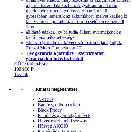
dinamóval ellátott, mely biztosítja az akkumlátor töltését
a jármű használata közben. A gyakran kínált mini
quadok elektromos gyújtással dinamó nélkül
gyorsabban lemerítík az akkumlátort, melyet kézileg ki
kell venni és újratölteni, a Torino esetében ez nem áll
fenn.
állítható gázkar, így be tudja állítani gyermekének a
kellő maximális sebességet
Ehhez a járműhöz a következő motorolajat ajánljuk:
Repsol Moto Competicion 2T
1 év garancia a járműre – szervízháttér
garanciaidőn túl is biztosított
KÓD: torino49-or
188,900
Ft
Tovább
Kínálat megjelenítése
AKCIÓ
Barkács, otthon és kert
Black Friday
Felnőtt és gyermekjárművek
Hoverboard / mini segway
Húsvéti AKCIÓ
Kiegészítők, tartozékok