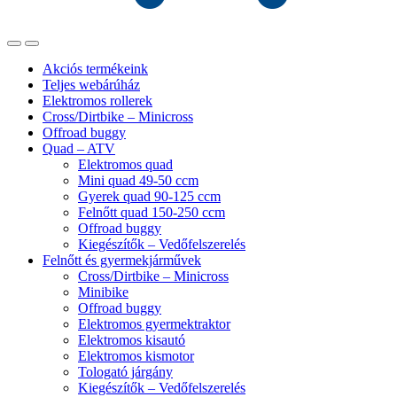
Akciós termékeink
Teljes webárúház
Elektromos rollerek
Cross/Dirtbike – Minicross
Offroad buggy
Quad – ATV
Elektromos quad
Mini quad 49-50 ccm
Gyerek quad 90-125 ccm
Felnőtt quad 150-250 ccm
Offroad buggy
Kiegészítők – Vedőfelszerelés
Felnőtt és gyermekjárművek
Cross/Dirtbike – Minicross
Minibike
Offroad buggy
Elektromos gyermektraktor
Elektromos kisautó
Elektromos kismotor
Tologató járgány
Kiegészítők – Vedőfelszerelés