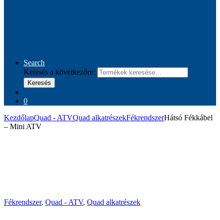
Search
Keresés a következőre:
Keresés
0
Kezdőlap
Quad - ATV
Quad alkatrészek
Fékrendszer
Hátsó Fékkábel
– Mini ATV
Fékrendszer
,
Quad - ATV
,
Quad alkatrészek