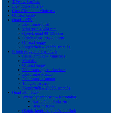
Teljes webárúház
Elektromos rollerek
Cross/Dirtbike – Minicross
Offroad buggy
Quad – ATV
Elektromos quad
Mini quad 49-50 ccm
Gyerek quad 90-125 ccm
Felnőtt quad 150-250 ccm
Offroad buggy
Kiegészítők – Vedőfelszerelés
Felnőtt és gyermekjárművek
Cross/Dirtbike – Minicross
Minibike
Offroad buggy
Elektromos gyermektraktor
Elektromos kisautó
Elektromos kismotor
Tologató járgány
Kiegészítők – Vedőfelszerelés
Quad alkatrészek
Üzemanyagrendszer – Karburátor
Karburáto – Porlasztó
Benzincsapok
Olajok, kenőanyagok és adalékok