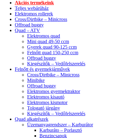
Akciós termékeink
Teljes webárúház
Elektromos rollerek
Cross/Dirtbike – Minicross
Offroad buggy
Quad – ATV
Elektromos quad
Mini quad 49-50 ccm
Gyerek quad 90-125 ccm
Felnőtt quad 150-250 ccm
Offroad buggy
Kiegészítők – Vedőfelszerelés
Felnőtt és gyermekjárművek
Cross/Dirtbike – Minicross
Minibike
Offroad buggy
Elektromos gyermektraktor
Elektromos kisautó
Elektromos kismotor
Tologató járgány
Kiegészítők – Vedőfelszerelés
Quad alkatrészek
Üzemanyagrendszer – Karburátor
Karburáto – Porlasztó
Benzincsapok