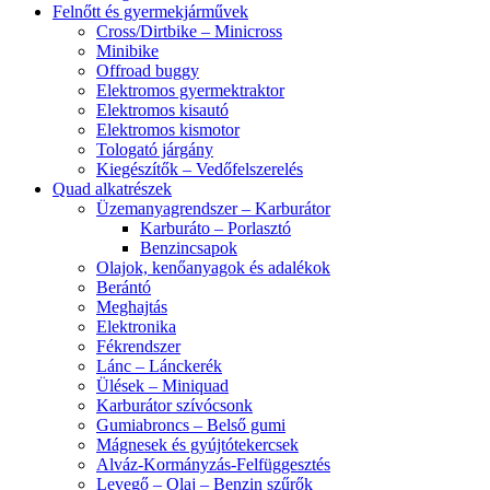
Felnőtt és gyermekjárművek
Cross/Dirtbike – Minicross
Minibike
Offroad buggy
Elektromos gyermektraktor
Elektromos kisautó
Elektromos kismotor
Tologató járgány
Kiegészítők – Vedőfelszerelés
Quad alkatrészek
Üzemanyagrendszer – Karburátor
Karburáto – Porlasztó
Benzincsapok
Olajok, kenőanyagok és adalékok
Berántó
Meghajtás
Elektronika
Fékrendszer
Lánc – Lánckerék
Ülések – Miniquad
Karburátor szívócsonk
Gumiabroncs – Belső gumi
Mágnesek és gyújtótekercsek
Alváz-Kormányzás-Felfüggesztés
Levegő – Olaj – Benzin szűrők