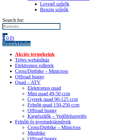
Levegő szűrők
Benzin szűrők
Search for:
0
0
Ft
Termékkínálat
Akciós termékeink
Teljes webárúház
Elektromos rollerek
Cross/Dirtbike – Minicross
Offroad buggy
Quad – ATV
Elektromos quad
Mini quad 49-50 ccm
Gyerek quad 90-125 ccm
Felnőtt quad 150-250 ccm
Offroad buggy
Kiegészítők – Vedőfelszerelés
Felnőtt és gyermekjárművek
Cross/Dirtbike – Minicross
Minibike
Offroad buggy