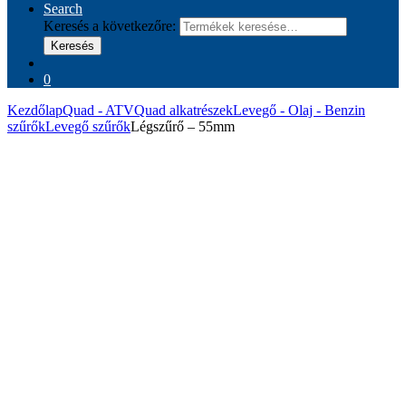
Search
Keresés a következőre:
Keresés
0
Kezdőlap
Quad - ATV
Quad alkatrészek
Levegő - Olaj - Benzin
szűrők
Levegő szűrők
Légszűrő – 55mm