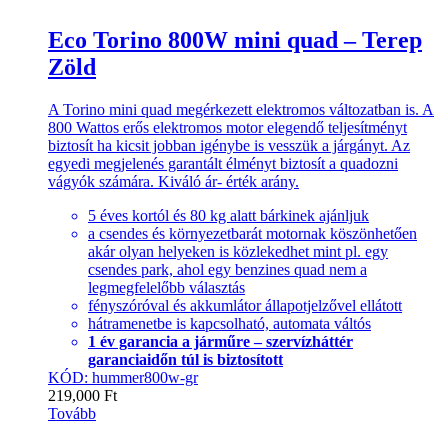
Eco Torino 800W mini quad – Terep
Zöld
A Torino mini quad megérkezett elektromos változatban is. A
800 Wattos erős elektromos motor elegendő teljesítményt
biztosít ha kicsit jobban igénybe is vesszük a járgányt. Az
egyedi megjelenés garantált élményt biztosít a quadozni
vágyók számára. Kiváló ár- érték arány.
5 éves kortól és 80 kg alatt bárkinek ajánljuk
a csendes és környezetbarát motornak köszönhetően
akár olyan helyeken is közlekedhet mint pl. egy
csendes park, ahol egy benzines quad nem a
legmegfelelőbb választás
fényszóróval és akkumlátor állapotjelzővel ellátott
hátramenetbe is kapcsolható, automata váltós
1 év garancia a járműre – szervízháttér
garanciaidőn túl is biztosított
KÓD: hummer800w-gr
219,000
Ft
Tovább