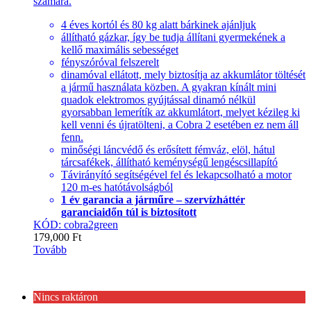
számára.
4 éves kortól és 80 kg alatt bárkinek ajánljuk
állítható gázkar, így be tudja állítani gyermekének a
kellő maximális sebességet
fényszóróval felszerelt
dinamóval ellátott, mely biztosítja az akkumlátor töltését
a jármű használata közben. A gyakran kínált mini
quadok elektromos gyújtással dinamó nélkül
gyorsabban lemerítík az akkumlátort, melyet kézileg ki
kell venni és újratölteni, a Cobra 2 esetében ez nem áll
fenn.
minőségi láncvédő és erősített fémváz, elöl, hátul
tárcsafékek, állítható keménységű lengéscsillapító
Távirányító segítségével fel és lekapcsolható a motor
120 m-es hatótávolságból
1 év garancia a járműre – szervízháttér
garanciaidőn túl is biztosított
KÓD: cobra2green
179,000
Ft
Tovább
Nincs raktáron