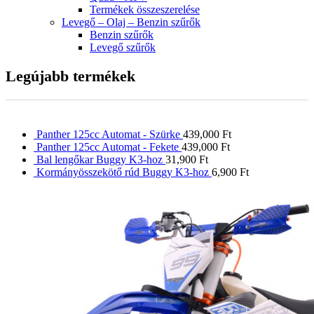
Termékek összeszerelése
Levegő – Olaj – Benzin szűrők
Benzin szűrők
Levegő szűrők
Legújabb termékek
Panther 125cc Automat - Szürke
439,000
Ft
Panther 125cc Automat - Fekete
439,000
Ft
Bal lengőkar Buggy K3-hoz
31,900
Ft
Kormányösszekötő rúd Buggy K3-hoz
6,900
Ft