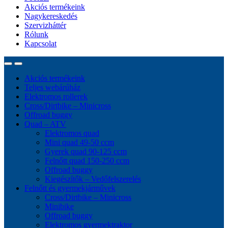
Akciós termékeink
Nagykereskedés
Szervizháttér
Rólunk
Kapcsolat
Akciós termékeink
Teljes webárúház
Elektromos rollerek
Cross/Dirtbike – Minicross
Offroad buggy
Quad – ATV
Elektromos quad
Mini quad 49-50 ccm
Gyerek quad 90-125 ccm
Felnőtt quad 150-250 ccm
Offroad buggy
Kiegészítők – Vedőfelszerelés
Felnőtt és gyermekjárművek
Cross/Dirtbike – Minicross
Minibike
Offroad buggy
Elektromos gyermektraktor