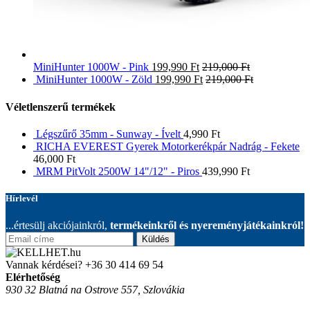
MiniHunter 1000W - Pink
199,990
Ft
219,000
Ft
MiniHunter 1000W - Zöld
199,990
Ft
219,000
Ft
Véletlenszerű termékek
Légszűrő 35mm - Sunway - Ívelt
4,990
Ft
RICHA EVEREST Gyerek Motorkerékpár Nadrág - Fekete
46,000
Ft
MRM PitVolt 2500W 14"/12" - Piros
439,990
Ft
Hírlevél
...értesülj akciójainkról,
termékeinkről és nyereményjátékainkról!
Küldés
Vannak kérdései?
+36 30 414 69 54
Elérhetőség
930 32 Blatná na Ostrove 557, Szlovákia