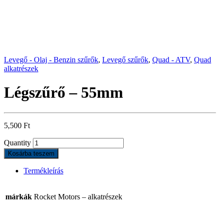
Levegő - Olaj - Benzin szűrők
,
Levegő szűrők
,
Quad - ATV
,
Quad
alkatrészek
Légszűrő – 55mm
5,500
Ft
Quantity
Kosárba teszem
Termékleírás
márkák
Rocket Motors – alkatrészek