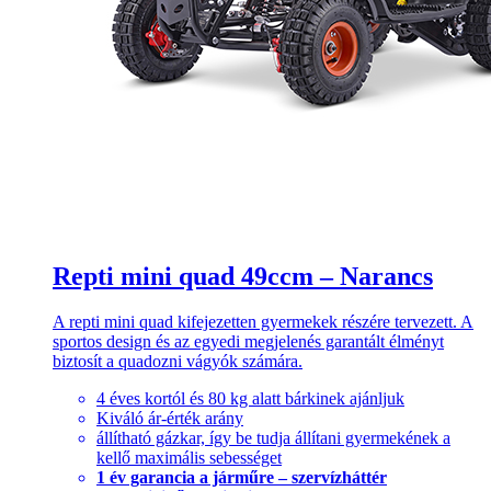
Repti mini quad 49ccm – Narancs
A repti mini quad kifejezetten gyermekek részére tervezett. A
sportos design és az egyedi megjelenés garantált élményt
biztosít a quadozni vágyók számára.
4 éves kortól és 80 kg alatt bárkinek ajánljuk
Kiváló ár-érték arány
állítható gázkar, így be tudja állítani gyermekének a
kellő maximális sebességet
1 év garancia a járműre – szervízháttér