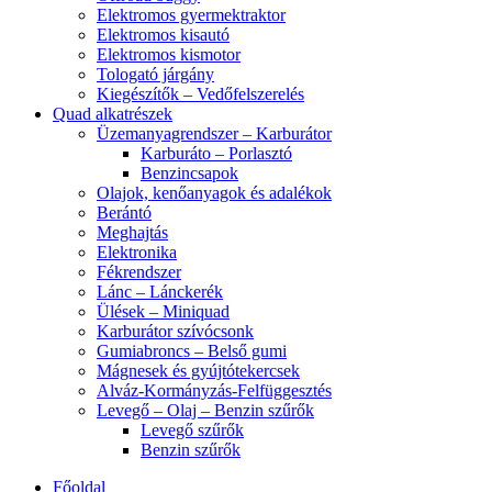
Elektromos gyermektraktor
Elektromos kisautó
Elektromos kismotor
Tologató járgány
Kiegészítők – Vedőfelszerelés
Quad alkatrészek
Üzemanyagrendszer – Karburátor
Karburáto – Porlasztó
Benzincsapok
Olajok, kenőanyagok és adalékok
Berántó
Meghajtás
Elektronika
Fékrendszer
Lánc – Lánckerék
Ülések – Miniquad
Karburátor szívócsonk
Gumiabroncs – Belső gumi
Mágnesek és gyújtótekercsek
Alváz-Kormányzás-Felfüggesztés
Levegő – Olaj – Benzin szűrők
Levegő szűrők
Benzin szűrők
Főoldal