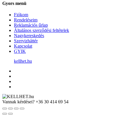
Gyors menü
Fiókom
Rendeléseim
Reklamációs űrlap
Általános szerződési feltételek
Nagykereskedés
Szervizháttér
Kapcsolat
GYIK
kellhet.hu
Vannak kérdései?
+36 30 414 69 54