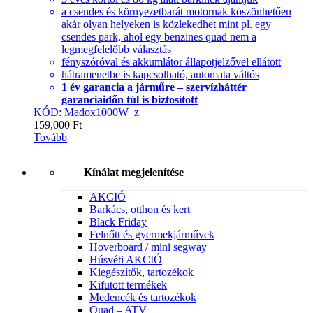
a csendes és környezetbarát motornak köszönhetően
akár olyan helyeken is közlekedhet mint pl. egy
csendes park, ahol egy benzines quad nem a
legmegfelelőbb választás
fényszóróval és akkumlátor állapotjelzővel ellátott
hátramenetbe is kapcsolható, automata váltós
1 év garancia a járműre – szervízháttér
garanciaidőn túl is biztosított
KÓD: Madox1000W_z
159,000
Ft
Tovább
Kínálat megjelenítése
AKCIÓ
Barkács, otthon és kert
Black Friday
Felnőtt és gyermekjárművek
Hoverboard / mini segway
Húsvéti AKCIÓ
Kiegészítők, tartozékok
Kifutott termékek
Medencék és tartozékok
Quad – ATV