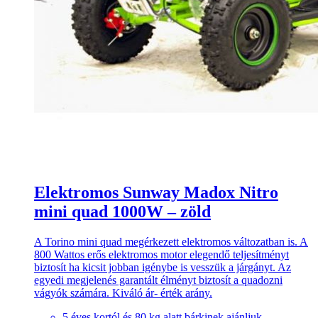
Elektromos Sunway Madox Nitro
mini quad 1000W – zöld
A Torino mini quad megérkezett elektromos változatban is. A
800 Wattos erős elektromos motor elegendő teljesítményt
biztosít ha kicsit jobban igénybe is vesszük a járgányt. Az
egyedi megjelenés garantált élményt biztosít a quadozni
vágyók számára. Kiváló ár- érték arány.
5 éves kortól és 80 kg alatt bárkinek ajánljuk