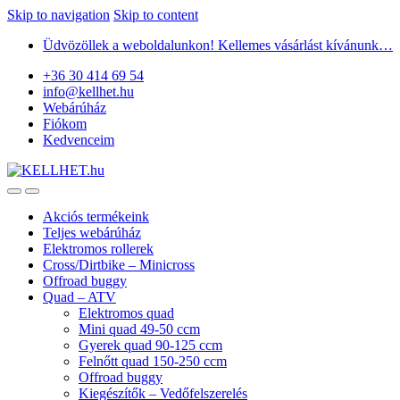
Skip to navigation
Skip to content
Üdvözöllek a weboldalunkon! Kellemes vásárlást kívánunk…
+36 30 414 69 54
info@kellhet.hu
Webárúház
Fiókom
Kedvenceim
Akciós termékeink
Teljes webárúház
Elektromos rollerek
Cross/Dirtbike – Minicross
Offroad buggy
Quad – ATV
Elektromos quad
Mini quad 49-50 ccm
Gyerek quad 90-125 ccm
Felnőtt quad 150-250 ccm
Offroad buggy
Kiegészítők – Vedőfelszerelés