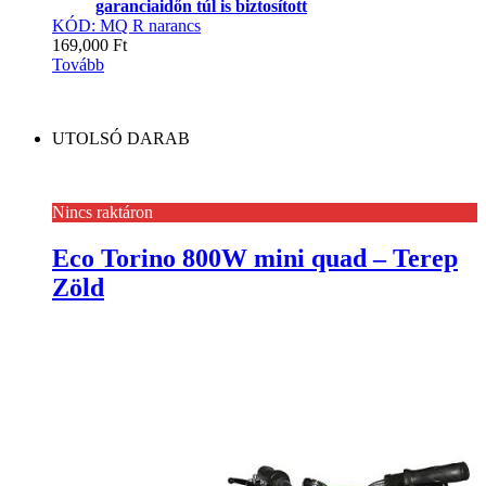
garanciaidőn túl is biztosított
KÓD: MQ R narancs
169,000
Ft
Tovább
UTOLSÓ DARAB
Nincs raktáron
Eco Torino 800W mini quad – Terep
Zöld