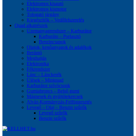
Elektromos kisautó
Elektromos kismotor
Tologató járgány
Kiegészítők – Vedőfelszerelés
Quad alkatrészek
Üzemanyagrendszer – Karburátor
Karburáto – Porlasztó
Benzincsapok
Olajok, kenőanyagok és adalékok
Berántó
Meghajtás
Elektronika
Fékrendszer
Lánc – Lánckerék
Ülések – Miniquad
Karburátor szívócsonk
Gumiabroncs – Belső gumi
Mágnesek és gyújtótekercsek
Alváz-Kormányzás-Felfüggesztés
Levegő – Olaj – Benzin szűrők
Levegő szűrők
Benzin szűrők