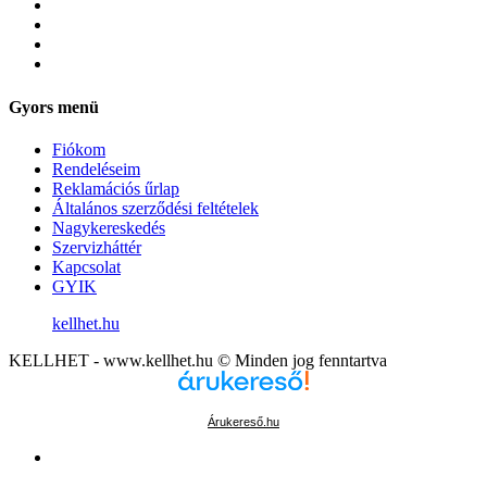
Gyors menü
Fiókom
Rendeléseim
Reklamációs űrlap
Általános szerződési feltételek
Nagykereskedés
Szervizháttér
Kapcsolat
GYIK
kellhet.hu
KELLHET - www.kellhet.hu © Minden jog fenntartva
Árukereső.hu