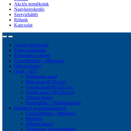
Akciós termékeink
Nagykereskedés
Szervizháttér
Rólunk
Kapcsolat
Akciós termékeink
Teljes webárúház
Elektromos rollerek
Cross/Dirtbike – Minicross
Offroad buggy
Quad – ATV
Elektromos quad
Mini quad 49-50 ccm
Gyerek quad 90-125 ccm
Felnőtt quad 150-250 ccm
Offroad buggy
Kiegészítők – Vedőfelszerelés
Felnőtt és gyermekjárművek
Cross/Dirtbike – Minicross
Minibike
Offroad buggy
Elektromos gyermektraktor