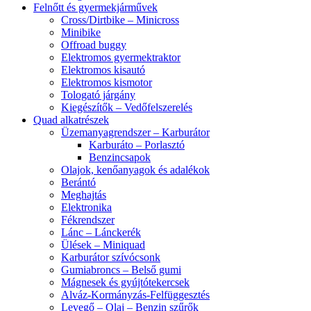
Felnőtt és gyermekjárművek
Cross/Dirtbike – Minicross
Minibike
Offroad buggy
Elektromos gyermektraktor
Elektromos kisautó
Elektromos kismotor
Tologató járgány
Kiegészítők – Vedőfelszerelés
Quad alkatrészek
Üzemanyagrendszer – Karburátor
Karburáto – Porlasztó
Benzincsapok
Olajok, kenőanyagok és adalékok
Berántó
Meghajtás
Elektronika
Fékrendszer
Lánc – Lánckerék
Ülések – Miniquad
Karburátor szívócsonk
Gumiabroncs – Belső gumi
Mágnesek és gyújtótekercsek
Alváz-Kormányzás-Felfüggesztés
Levegő – Olaj – Benzin szűrők