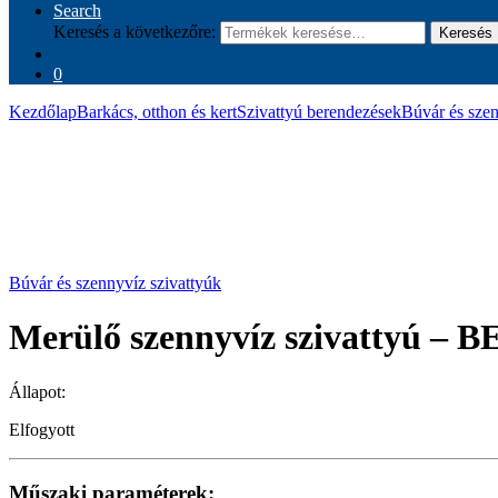
Search
Keresés a következőre:
Keresés
0
Kezdőlap
Barkács, otthon és kert
Szivattyú berendezések
Búvár és szen
Búvár és szennyvíz szivattyúk
Merülő szennyvíz szivattyú –
Állapot:
Elfogyott
Műszaki param
éterek
: