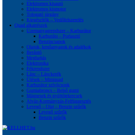
Elektromos kisautó
Elektromos kismotor
Tologató járgány
Kiegészítők – Vedőfelszerelés
Quad alkatrészek
Üzemanyagrendszer – Karburátor
Karburáto – Porlasztó
Benzincsapok
Olajok, kenőanyagok és adalékok
Berántó
Meghajtás
Elektronika
Fékrendszer
Lánc – Lánckerék
Ülések – Miniquad
Karburátor szívócsonk
Gumiabroncs – Belső gumi
Mágnesek és gyújtótekercsek
Alváz-Kormányzás-Felfüggesztés
Levegő – Olaj – Benzin szűrők
Levegő szűrők
Benzin szűrők