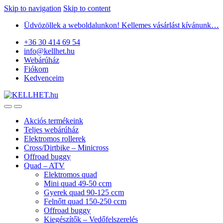
Skip to navigation
Skip to content
Üdvözöllek a weboldalunkon! Kellemes vásárlást kívánunk…
+36 30 414 69 54
info@kellhet.hu
Webárúház
Fiókom
Kedvenceim
Akciós termékeink
Teljes webárúház
Elektromos rollerek
Cross/Dirtbike – Minicross
Offroad buggy
Quad – ATV
Elektromos quad
Mini quad 49-50 ccm
Gyerek quad 90-125 ccm
Felnőtt quad 150-250 ccm
Offroad buggy
Kiegészítők – Vedőfelszerelés