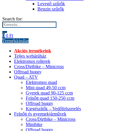
Levegő szűrők
Benzin szűrők
Search for:
0
0
Ft
Termékkínálat
Akciós termékeink
Teljes webárúház
Elektromos rollerek
Cross/Dirtbike – Minicross
Offroad buggy
Quad – ATV
Elektromos quad
Mini quad 49-50 ccm
Gyerek quad 90-125 ccm
Felnőtt quad 150-250 ccm
Offroad buggy
Kiegészítők – Vedőfelszerelés
Felnőtt és gyermekjárművek
Cross/Dirtbike – Minicross
Minibike
Offroad buggy