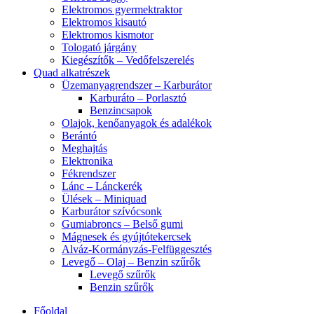
Elektromos gyermektraktor
Elektromos kisautó
Elektromos kismotor
Tologató járgány
Kiegészítők – Vedőfelszerelés
Quad alkatrészek
Üzemanyagrendszer – Karburátor
Karburáto – Porlasztó
Benzincsapok
Olajok, kenőanyagok és adalékok
Berántó
Meghajtás
Elektronika
Fékrendszer
Lánc – Lánckerék
Ülések – Miniquad
Karburátor szívócsonk
Gumiabroncs – Belső gumi
Mágnesek és gyújtótekercsek
Alváz-Kormányzás-Felfüggesztés
Levegő – Olaj – Benzin szűrők
Levegő szűrők
Benzin szűrők
Főoldal