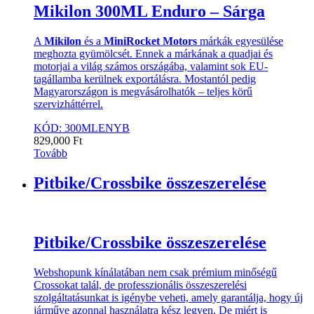
Mikilon 300ML Enduro – Sárga
A
Mikilon
és a
MiniRocket Motors
márkák egyesülése
meghozta gyümölcsét. Ennek a márkának a quadjai és
motorjai a világ számos országába, valamint sok EU-
tagállamba kerülnek exportálásra. Mostantól pedig
Magyarországon is megvásárolhatók – teljes körű
szervizháttérrel.
KÓD: 300MLENYB
829,000
Ft
Tovább
Pitbike/Crossbike összeszerelése
Pitbike/Crossbike összeszerelése
Webshopunk kínálatában nem csak prémium minőségű
Crossokat talál, de professzionális összeszerelési
szolgáltatásunkat is igénybe veheti, amely garantálja, hogy új
járműve azonnal használatra kész legyen. De miért is