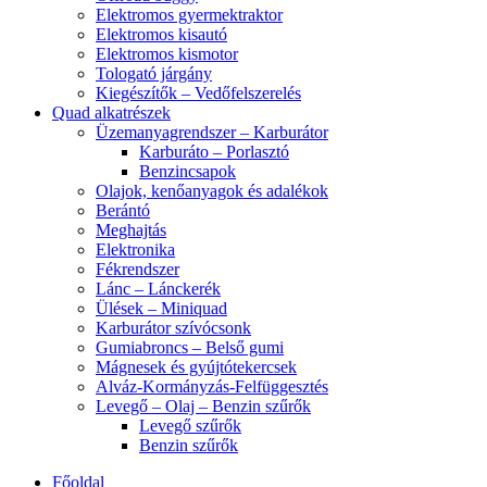
Elektromos gyermektraktor
Elektromos kisautó
Elektromos kismotor
Tologató járgány
Kiegészítők – Vedőfelszerelés
Quad alkatrészek
Üzemanyagrendszer – Karburátor
Karburáto – Porlasztó
Benzincsapok
Olajok, kenőanyagok és adalékok
Berántó
Meghajtás
Elektronika
Fékrendszer
Lánc – Lánckerék
Ülések – Miniquad
Karburátor szívócsonk
Gumiabroncs – Belső gumi
Mágnesek és gyújtótekercsek
Alváz-Kormányzás-Felfüggesztés
Levegő – Olaj – Benzin szűrők
Levegő szűrők
Benzin szűrők
Főoldal