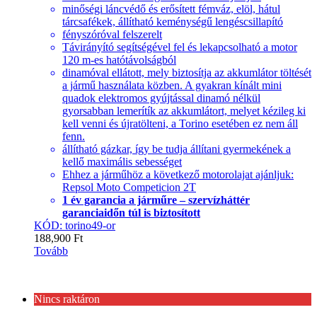
minőségi láncvédő és erősített fémváz, elöl, hátul
tárcsafékek, állítható keménységű lengéscsillapító
fényszóróval felszerelt
Távirányító segítségével fel és lekapcsolható a motor
120 m-es hatótávolságból
dinamóval ellátott, mely biztosítja az akkumlátor töltését
a jármű használata közben. A gyakran kínált mini
quadok elektromos gyújtással dinamó nélkül
gyorsabban lemerítík az akkumlátort, melyet kézileg ki
kell venni és újratölteni, a Torino esetében ez nem áll
fenn.
állítható gázkar, így be tudja állítani gyermekének a
kellő maximális sebességet
Ehhez a járműhöz a következő motorolajat ajánljuk:
Repsol Moto Competicion 2T
1 év garancia a járműre – szervízháttér
garanciaidőn túl is biztosított
KÓD: torino49-or
188,900
Ft
Tovább
Nincs raktáron