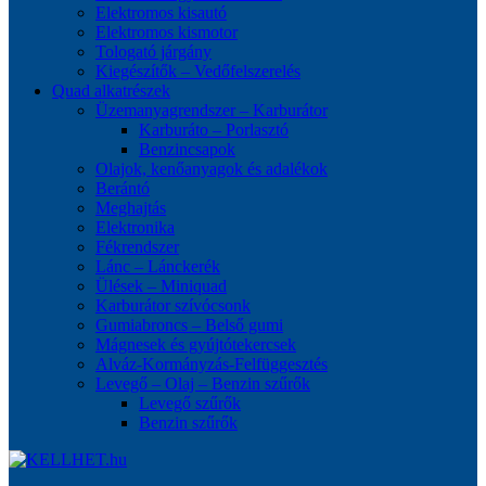
Elektromos kisautó
Elektromos kismotor
Tologató járgány
Kiegészítők – Vedőfelszerelés
Quad alkatrészek
Üzemanyagrendszer – Karburátor
Karburáto – Porlasztó
Benzincsapok
Olajok, kenőanyagok és adalékok
Berántó
Meghajtás
Elektronika
Fékrendszer
Lánc – Lánckerék
Ülések – Miniquad
Karburátor szívócsonk
Gumiabroncs – Belső gumi
Mágnesek és gyújtótekercsek
Alváz-Kormányzás-Felfüggesztés
Levegő – Olaj – Benzin szűrők
Levegő szűrők
Benzin szűrők