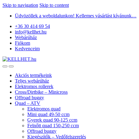
Skip to navigation
Skip to content
Üdvözöllek a weboldalunkon! Kellemes vásárlást kívánunk…
+36 30 414 69 54
info@kellhet.hu
Webárúház
Fiókom
Kedvenceim
Akciós termékeink
Teljes webárúház
Elektromos rollerek
Cross/Dirtbike – Minicross
Offroad buggy
Quad – ATV
Elektromos quad
Mini quad 49-50 ccm
Gyerek quad 90-125 ccm
Felnőtt quad 150-250 ccm
Offroad buggy
Kiegészítők – Vedőfelszerelés