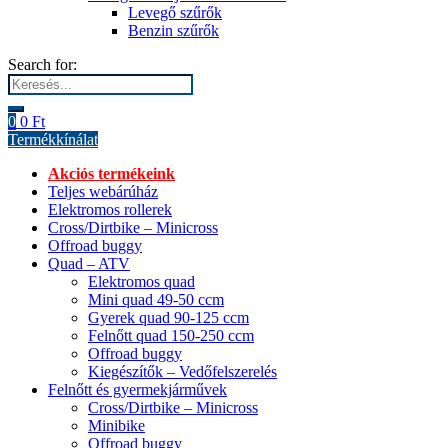
Levegő szűrők
Benzin szűrők
Search for:
0
0
Ft
Termékkínálat
Akciós termékeink
Teljes webárúház
Elektromos rollerek
Cross/Dirtbike – Minicross
Offroad buggy
Quad – ATV
Elektromos quad
Mini quad 49-50 ccm
Gyerek quad 90-125 ccm
Felnőtt quad 150-250 ccm
Offroad buggy
Kiegészítők – Vedőfelszerelés
Felnőtt és gyermekjárművek
Cross/Dirtbike – Minicross
Minibike
Offroad buggy