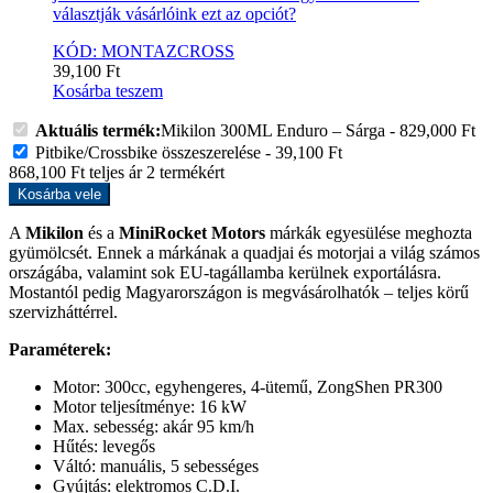
választják vásárlóink ezt az opciót?
KÓD: MONTAZCROSS
39,100
Ft
Kosárba teszem
Aktuális termék:
Mikilon 300ML Enduro – Sárga
-
829,000
Ft
Pitbike/Crossbike összeszerelése
-
39,100
Ft
868,100
Ft
teljes ár
2
termékért
Kosárba vele
A
Mikilon
és a
MiniRocket Motors
márkák egyesülése meghozta
gyümölcsét. Ennek a márkának a quadjai és motorjai a világ számos
országába, valamint sok EU-tagállamba kerülnek exportálásra.
Mostantól pedig Magyarországon is megvásárolhatók – teljes körű
szervizháttérrel.
Paraméterek:
Motor: 300cc, egyhengeres, 4-ütemű, ZongShen PR300
Motor teljesítménye: 16 kW
Max. sebesség: akár 95 km/h
Hűtés: levegős
Váltó: manuális, 5 sebességes
Gyújtás: elektromos C.D.I.