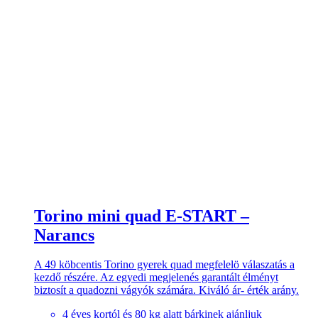
Torino mini quad E-START –
Narancs
A 49 köbcentis Torino gyerek quad megfelelö válaszatás a
kezdő részére. Az egyedi megjelenés garantált élményt
biztosít a quadozni vágyók számára. Kiváló ár- érték arány.
4 éves kortól és 80 kg alatt bárkinek ajánljuk