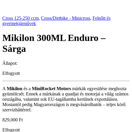
Cross 125-250 ccm
,
Cross/Dirtbike - Minicross
,
Felnőtt és
gyermekjárművek
Mikilon 300ML Enduro –
Sárga
Állapot:
Elfogyott
A
Mikilon
és a
MiniRocket Motors
márkák egyesülése meghozta
gyümölcsét. Ennek a márkának a quadjai és motorjai a világ számos
országába, valamint sok EU-tagállamba kerülnek exportálásra.
Mostantól pedig Magyarországon is megvásárolhatók – teljes körű
szervizháttérrel.
829,000
Ft
Elfogyott