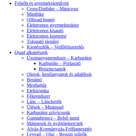
Felnőtt és gyermekjárművek
Cross/Dirtbike – Minicross
Minibike
Offroad buggy
Elektromos gyermektraktor
Elektromos kisautó
Elektromos kismotor
Tologató járgány
Kiegészítők – Vedőfelszerelés
Quad alkatrészek
Üzemanyagrendszer – Karburátor
Karburáto – Porlasztó
Benzincsapok
Olajok, kenőanyagok és adalékok
Berántó
Meghajtás
Elektronika
Fékrendszer
Lánc – Lánckerék
Ülések – Miniquad
Karburátor szívócsonk
Gumiabroncs – Belső gumi
Mágnesek és gyújtótekercsek
Alváz-Kormányzás-Felfüggesztés
Levegő – Olaj – Benzin szűrők