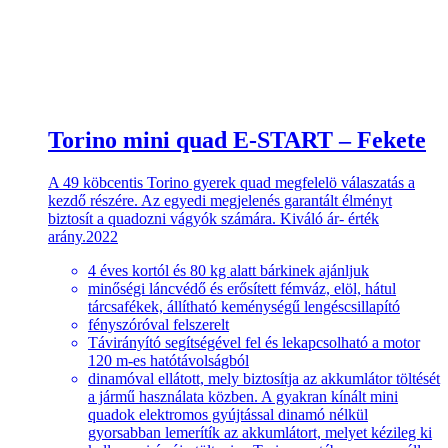
Torino mini quad E-START – Fekete
A 49 köbcentis Torino gyerek quad megfelelö válaszatás a
kezdő részére. Az egyedi megjelenés garantált élményt
biztosít a quadozni vágyók számára. Kiváló ár- érték
arány.2022
4 éves kortól és 80 kg alatt bárkinek ajánljuk
minőségi láncvédő és erősített fémváz, elöl, hátul
tárcsafékek, állítható keménységű lengéscsillapító
fényszóróval felszerelt
Távirányító segítségével fel és lekapcsolható a motor
120 m-es hatótávolságból
dinamóval ellátott, mely biztosítja az akkumlátor töltését
a jármű használata közben. A gyakran kínált mini
quadok elektromos gyújtással dinamó nélkül
gyorsabban lemerítík az akkumlátort, melyet kézileg ki