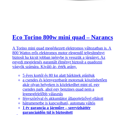
Eco Torino 800w mini quad – Narancs
A Torino mini quad megérkezett elektromos változatban is. A
800 Wattos erős elektromos motor elegendő teljesítményt
biztosít ha kicsit jobban igénybe is vesszük a járgányt. Az
egyedi megjelenés garantált élményt biztosít a quadozni
vágyók számára. Kiváló ár- érték arány.
5 éves kortól és 80 kg alatt bárkinek ajánljuk
a csendes és környezetbarát motornak köszönhetően
akár olyan helyeken is közlekedhet mint pl. egy
csendes park, ahol egy benzines quad nem a
legmegfelelőbb választás
fényszóróval és akkumlátor állapotjelzővel ellátott
hátramenetbe is kapcsolható, automata váltós
1 év garancia a járműre – szervízháttér
garanciaidőn túl is biztosított