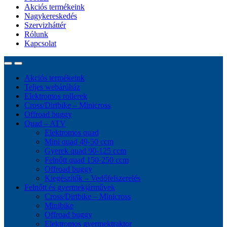
Akciós termékeink
Nagykereskedés
Szervizháttér
Rólunk
Kapcsolat
Akciós termékeink
Teljes webárúház
Elektromos rollerek
Cross/Dirtbike – Minicross
Offroad buggy
Quad – ATV
Elektromos quad
Mini quad 49-50 ccm
Gyerek quad 90-125 ccm
Felnőtt quad 150-250 ccm
Offroad buggy
Kiegészítők – Vedőfelszerelés
Felnőtt és gyermekjárművek
Cross/Dirtbike – Minicross
Minibike
Offroad buggy
Elektromos gyermektraktor