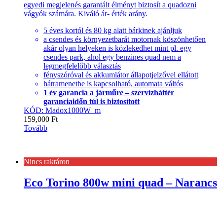
egyedi megjelenés garantált élményt biztosít a quadozni
vágyók számára. Kiváló ár- érték arány.
5 éves kortól és 80 kg alatt bárkinek ajánljuk
a csendes és környezetbarát motornak köszönhetően
akár olyan helyeken is közlekedhet mint pl. egy
csendes park, ahol egy benzines quad nem a
legmegfelelőbb választás
fényszóróval és akkumlátor állapotjelzővel ellátott
hátramenetbe is kapcsolható, automata váltós
1 év garancia a járműre – szervízháttér
garanciaidőn túl is biztosított
KÓD: Madox1000W_m
159,000
Ft
Tovább
Nincs raktáron
Eco Torino 800w mini quad – Narancs