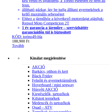
kell venni és újratölteni, a Torino esetében ez nem áll
fenn.
állítható gázkar, így be tudja állítani gyermekének a
kellő maximális sebességet
Ehhez a járműhöz a következő motorolajat ajánljuk:
Repsol Moto Competicion 2T
1 év garancia a járműre – szervízháttér
garanciaidőn túl is biztosított
KÓD: torino49-bla
188,900
Ft
Tovább
Kínálat megjelenítése
AKCIÓ
Barkács, otthon és kert
Black Friday
Felnőtt és gyermekjárművek
Hoverboard / mini segway
Húsvéti AKCIÓ
Kiegészítők, tartozékok
Kifutott termékek
Medencék és tartozékok
Quad – ATV
Termékek összeszerelése