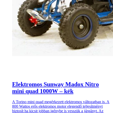
Elektromos Sunway Madox Nitro
mini quad 1000W – kék
A Torino mini quad megérkezett elektromos változatban is. A
800 Wattos erős elektromos motor elegendő teljesítményt
biztosít ha kicsit jobban igénybe is vesszük a járgányt. Az