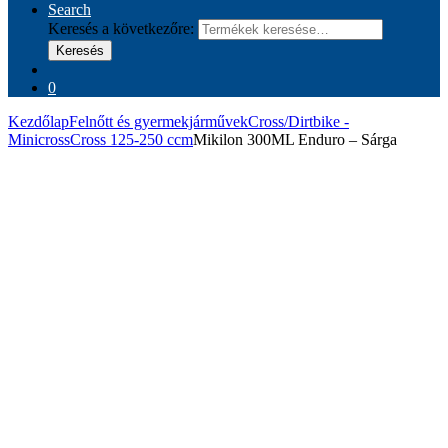
Search
Keresés a következőre:
Keresés
0
Kezdőlap
Felnőtt és gyermekjárművek
Cross/Dirtbike -
Minicross
Cross 125-250 ccm
Mikilon 300ML Enduro – Sárga