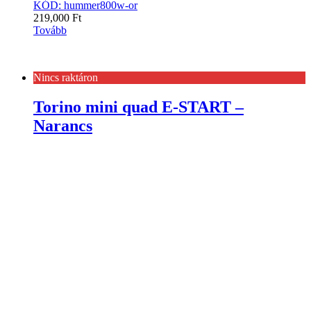
KÓD: hummer800w-or
219,000
Ft
Tovább
Nincs raktáron
Torino mini quad E-START –
Narancs