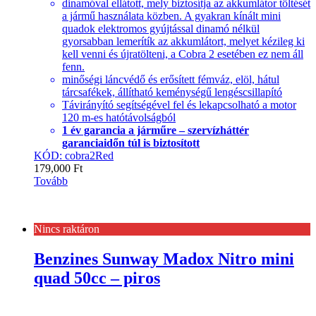
dinamóval ellátott, mely biztosítja az akkumlátor töltését
a jármű használata közben. A gyakran kínált mini
quadok elektromos gyújtással dinamó nélkül
gyorsabban lemerítík az akkumlátort, melyet kézileg ki
kell venni és újratölteni, a Cobra 2 esetében ez nem áll
fenn.
minőségi láncvédő és erősített fémváz, elöl, hátul
tárcsafékek, állítható keménységű lengéscsillapító
Távirányító segítségével fel és lekapcsolható a motor
120 m-es hatótávolságból
1 év garancia a járműre – szervízháttér
garanciaidőn túl is biztosított
KÓD: cobra2Red
179,000
Ft
Tovább
Nincs raktáron
Benzines Sunway Madox Nitro mini
quad 50cc – piros