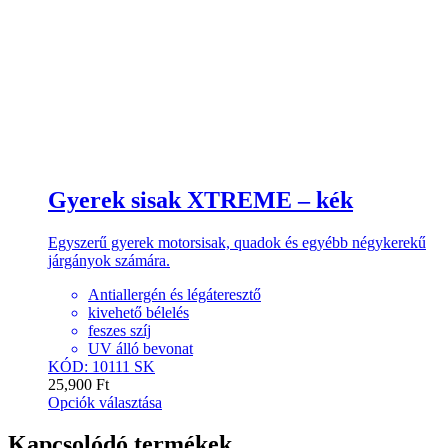
Gyerek sisak XTREME – kék
Egyszerű gyerek motorsisak, quadok és egyébb négykerekű
járgányok számára.
Antiallergén és légáteresztő
kivehető bélelés
feszes szíj
UV álló bevonat
KÓD: 10111 SK
25,900
Ft
Opciók választása
Kapcsolódó termékek