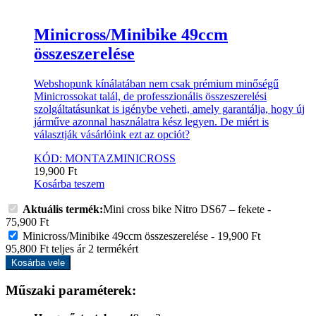
Minicross/Minibike 49ccm
összeszerelése
Webshopunk kínálatában nem csak prémium minőségű
Minicrossokat talál, de professzionális összeszerelési
szolgáltatásunkat is igénybe veheti, amely garantálja, hogy új
járműve azonnal használatra kész legyen. De miért is
választják vásárlóink ezt az opciót?
KÓD: MONTAZMINICROSS
19,900
Ft
Kosárba teszem
Aktuális termék:
Mini cross bike Nitro DS67 – fekete
-
75,900
Ft
Minicross/Minibike 49ccm összeszerelése
-
19,900
Ft
95,800
Ft
teljes ár
2
termékért
Kosárba vele
Műszaki paraméterek: