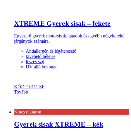
XTREME Gyerek sisak – fekete
Egyszerű gyerek motorsisak, quadok és egyébb négykerekű
járgányok számára.
Antiallergén és légáteresztő
kivehető bélelés
feszes szíj
UV álló bevonat
KÓD: 10111 SF
Tovább
Nincs raktáron
Gyerek sisak XTREME – kék