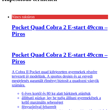
Nincs raktáron
Pocket Quad Cobra 2 E-start 49ccm –
Piros
Pocket Quad Cobra 2 E-start 49ccm –
Piros
A Cobra II Pocket quad kifejezetten gyermekek részére
tervezett új modelünk. A sportos design és az egyedi
megjelenés garantált élményt biztosít a quadozni vágyók
számára.
6 éves kortól és 80 kg alatt bárkinek ajánljuk
állítható gázkar, így be tudja állítani gyermekének a
kellő maximális sebességet
fényszóróval felszerelt