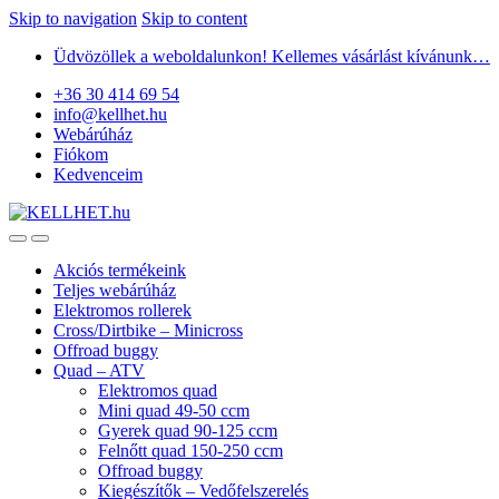
Skip to navigation
Skip to content
Üdvözöllek a weboldalunkon! Kellemes vásárlást kívánunk…
+36 30 414 69 54
info@kellhet.hu
Webárúház
Fiókom
Kedvenceim
Akciós termékeink
Teljes webárúház
Elektromos rollerek
Cross/Dirtbike – Minicross
Offroad buggy
Quad – ATV
Elektromos quad
Mini quad 49-50 ccm
Gyerek quad 90-125 ccm
Felnőtt quad 150-250 ccm
Offroad buggy
Kiegészítők – Vedőfelszerelés