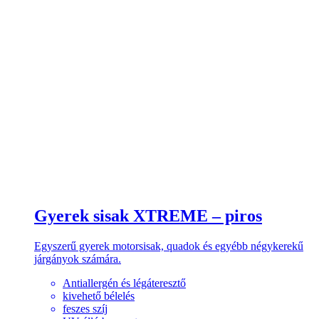
Gyerek sisak XTREME – piros
Egyszerű gyerek motorsisak, quadok és egyébb négykerekű
járgányok számára.
Antiallergén és légáteresztő
kivehető bélelés
feszes szíj