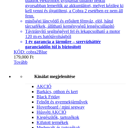
quadok elektromos gyújtással dinamó nélkül
gyorsabban lemerítík az akkumlátort, melyet kézileg ki
kell venni és újratölteni, a Cobra 2 esetében ez nem áll
fenn.
minőségi láncvédő és erősített fémváz, elöl, hátul
tárcsafékek, állítható keménységű lengéscsillapító
Távirányító segítségével fel és lekapcsolható a motor
120 m-es hatótávolságból
1 év garancia a járműre – szervízháttér
garanciaidőn túl is biztosított
KÓD: cobra2Blue
179,000
Ft
Tovább
Kínálat megjelenítése
AKCIÓ
Barkács, otthon és kert
Black Friday
Felnőtt és gyermekjárművek
Hoverboard / mini segway
Húsvéti AKCIÓ
Kiegészítők, tartozékok
Kifutott termékek
Medencék és tartozékok