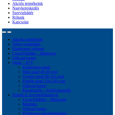
Akciós termékeink
Nagykereskedés
Szervizháttér
Rólunk
Kapcsolat
Akciós termékeink
Teljes webárúház
Elektromos rollerek
Cross/Dirtbike – Minicross
Offroad buggy
Quad – ATV
Elektromos quad
Mini quad 49-50 ccm
Gyerek quad 90-125 ccm
Felnőtt quad 150-250 ccm
Offroad buggy
Kiegészítők – Vedőfelszerelés
Felnőtt és gyermekjárművek
Cross/Dirtbike – Minicross
Minibike
Offroad buggy
Elektromos gyermektraktor