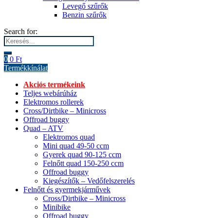
Levegő szűrők
Benzin szűrők
Search for:
0
0
Ft
Termékkínálat
Akciós termékeink
Teljes webárúház
Elektromos rollerek
Cross/Dirtbike – Minicross
Offroad buggy
Quad – ATV
Elektromos quad
Mini quad 49-50 ccm
Gyerek quad 90-125 ccm
Felnőtt quad 150-250 ccm
Offroad buggy
Kiegészítők – Vedőfelszerelés
Felnőtt és gyermekjárművek
Cross/Dirtbike – Minicross
Minibike
Offroad buggy