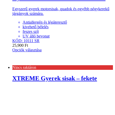
Egyszerű gyerek motorsisak, quadok és egyébb négykerekű
járgányok számára.
Antiallergén és légáteresztő
kivehető bélelés
feszes szíj
UV álló bevonat
KÓD: 10111 SR
25,900
Ft
Opciók választása
Nincs raktáron
XTREME Gyerek sisak – fekete