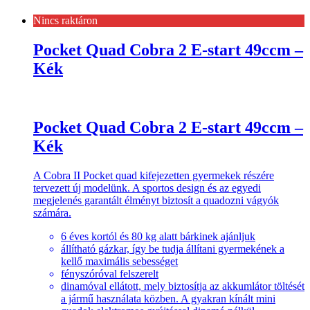
Nincs raktáron
Pocket Quad Cobra 2 E-start 49ccm –
Kék
Pocket Quad Cobra 2 E-start 49ccm –
Kék
A Cobra II Pocket quad kifejezetten gyermekek részére
tervezett új modelünk. A sportos design és az egyedi
megjelenés garantált élményt biztosít a quadozni vágyók
számára.
6 éves kortól és 80 kg alatt bárkinek ajánljuk
állítható gázkar, így be tudja állítani gyermekének a
kellő maximális sebességet
fényszóróval felszerelt
dinamóval ellátott, mely biztosítja az akkumlátor töltését
a jármű használata közben. A gyakran kínált mini