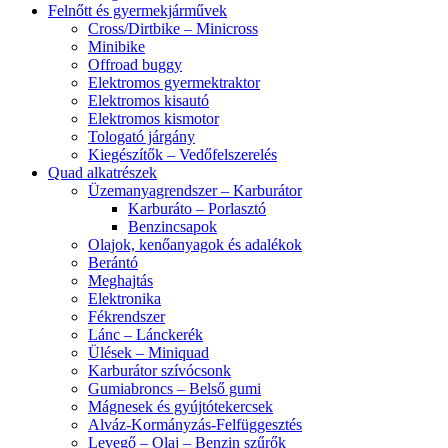
Felnőtt és gyermekjárművek
Cross/Dirtbike – Minicross
Minibike
Offroad buggy
Elektromos gyermektraktor
Elektromos kisautó
Elektromos kismotor
Tologató járgány
Kiegészítők – Vedőfelszerelés
Quad alkatrészek
Üzemanyagrendszer – Karburátor
Karburáto – Porlasztó
Benzincsapok
Olajok, kenőanyagok és adalékok
Berántó
Meghajtás
Elektronika
Fékrendszer
Lánc – Lánckerék
Ülések – Miniquad
Karburátor szívócsonk
Gumiabroncs – Belső gumi
Mágnesek és gyújtótekercsek
Alváz-Kormányzás-Felfüggesztés
Levegő – Olaj – Benzin szűrők