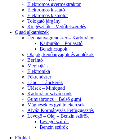
Elektromos gyermektraktor
Elektromos kisautó
Elektromos kismotor
Tologató járgány
Kiegészítők – Vedőfelszerelés
Quad alkatrészek
Üzemanyagrendszer – Karburátor
Karburáto – Porlasztó
Benzincsapok
Olajok, kenőanyagok és adalékok
Berántó
Meghajtás
Elektronika
Fékrendszer
Lánc – Lánckerék
Ülések – Miniquad
Karburátor szívócsonk
Gumiabroncs – Belső gumi
Mágnesek és gyújtótekercsek
Alváz-Kormányzás-Felfüggesztés
Levegő – Olaj – Benzin szűrők
Levegő szűrők
Benzin szűrők
Főoldal