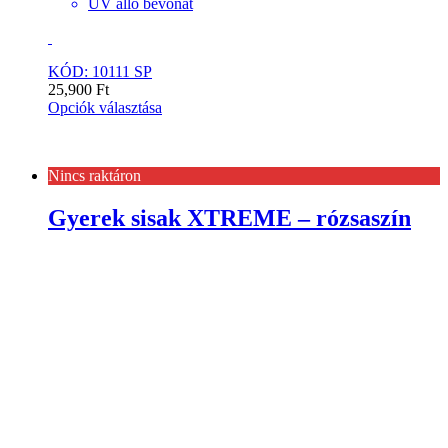
UV álló bevonat
KÓD: 10111 SP
25,900
Ft
Opciók választása
Nincs raktáron
Gyerek sisak XTREME – rózsaszín