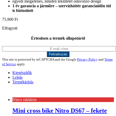
egyedi megjelenés, minden tekintetet odavonzó design
1 év garancia a járműre – szervízháttér garanciaidőn túl
is biztosított
75,900
Ft
Elfogyott
Értesítsen a termék állapotáról
This site is protected by reCAPTCHA and the Google
Privacy Policy
and
Terms
of Service
apply.
Kiegészítők
Leírás
Termékleírás
Nincs raktáron
Mini cross bike Nitro DS67 – fekete