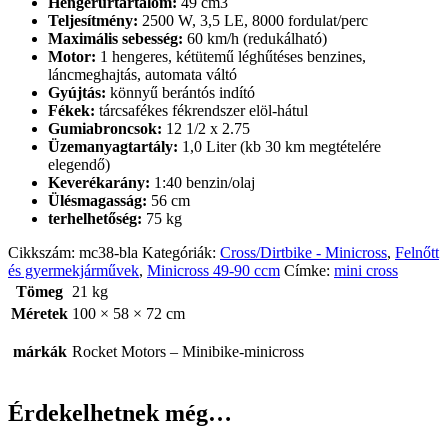
Hengerűrtartalom:
49 cm3
Teljesítmény:
2500 W, 3,5 LE, 8000 fordulat/perc
Maximális sebesség:
60 km/h (redukálható)
Motor:
1 hengeres, kétütemű léghűtéses benzines,
láncmeghajtás, automata váltó
Gyújtás:
könnyű berántós indító
Fékek:
tárcsafékes fékrendszer elöl-hátul
Gumiabroncsok:
12 1/2 x 2.75
Üzemanyagtartály:
1,0 Liter (kb 30 km megtételére
elegendő)
Keverékarány:
1:40 benzin/olaj
Ülésmagasság:
56 cm
terhelhetőség:
75 kg
Cikkszám:
mc38-bla
Kategóriák:
Cross/Dirtbike - Minicross
,
Felnőtt
és gyermekjárművek
,
Minicross 49-90 ccm
Címke:
mini cross
Tömeg
21 kg
Méretek
100 × 58 × 72 cm
márkák
Rocket Motors – Minibike-minicross
Érdekelhetnek még…