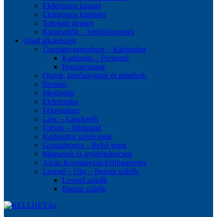
Elektromos kisautó
Elektromos kismotor
Tologató járgány
Kiegészítők – Vedőfelszerelés
Quad alkatrészek
Üzemanyagrendszer – Karburátor
Karburáto – Porlasztó
Benzincsapok
Olajok, kenőanyagok és adalékok
Berántó
Meghajtás
Elektronika
Fékrendszer
Lánc – Lánckerék
Ülések – Miniquad
Karburátor szívócsonk
Gumiabroncs – Belső gumi
Mágnesek és gyújtótekercsek
Alváz-Kormányzás-Felfüggesztés
Levegő – Olaj – Benzin szűrők
Levegő szűrők
Benzin szűrők