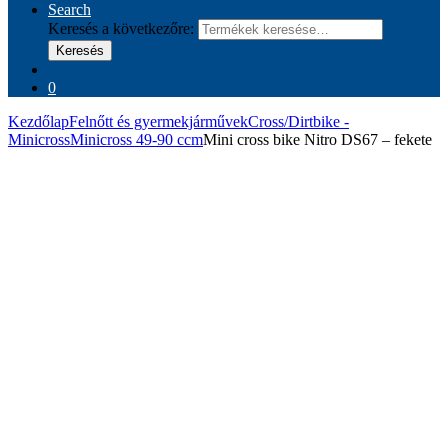
Search
Keresés a következőre:
Keresés
0
Kezdőlap
Felnőtt és gyermekjárművek
Cross/Dirtbike -
Minicross
Minicross 49-90 ccm
Mini cross bike Nitro DS67 – fekete