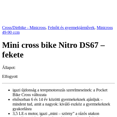
Cross/Dirtbike - Minicross
,
Felnőtt és gyermekjárművek
,
Minicross
49-90 ccm
Mini cross bike Nitro DS67 –
fekete
Állapot:
Elfogyott
igazi újdonság a terepmotorozás szerelmeseinek: a Pocket
Bike Cross változata
elsősorban 6 és 14 év közötti gyermekeknek ajánljuk –
mindent tud, amit a nagyok: kiváló eszköz a gyermekeknek
gyakorlásra
3,5 LE-s motor, igazi „mini – szörny” a rázós utakon