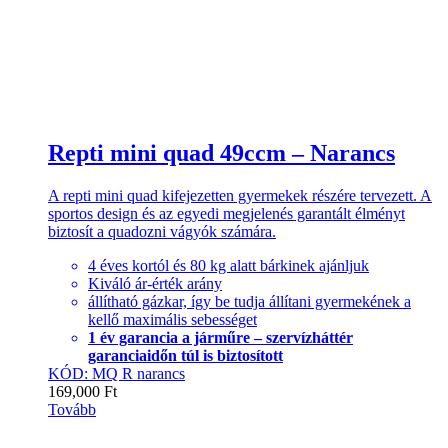
Repti mini quad 49ccm – Narancs
A repti mini quad kifejezetten gyermekek részére tervezett. A
sportos design és az egyedi megjelenés garantált élményt
biztosít a quadozni vágyók számára.
4 éves kortól és 80 kg alatt bárkinek ajánljuk
Kiváló ár-érték arány
állítható gázkar, így be tudja állítani gyermekének a
kellő maximális sebességet
1 év garancia a járműre – szervízháttér
garanciaidőn túl is biztosított
KÓD: MQ R narancs
169,000
Ft
Tovább