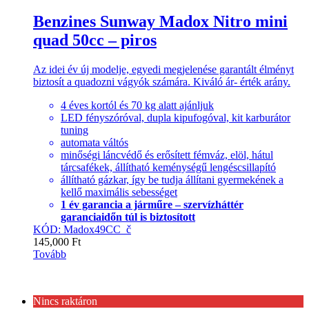
Benzines Sunway Madox Nitro mini
quad 50cc – piros
Az idei év új modelje, egyedi megjelenése garantált élményt
biztosít a quadozni vágyók számára. Kiváló ár- érték arány.
4 éves kortól és 70 kg alatt ajánljuk
LED fényszóróval, dupla kipufogóval, kit karburátor
tuning
automata váltós
minőségi láncvédő és erősített fémváz, elöl, hátul
tárcsafékek, állítható keménységű lengéscsillapító
állítható gázkar, így be tudja állítani gyermekének a
kellő maximális sebességet
1 év garancia a járműre – szervízháttér
garanciaidőn túl is biztosított
KÓD: Madox49CC_č
145,000
Ft
Tovább
Nincs raktáron