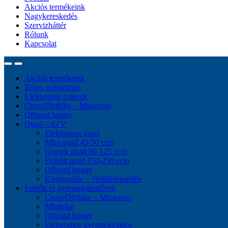
Akciós termékeink
Nagykereskedés
Szervizháttér
Rólunk
Kapcsolat
Akciós termékeink
Teljes webárúház
Elektromos rollerek
Cross/Dirtbike – Minicross
Offroad buggy
Quad – ATV
Elektromos quad
Mini quad 49-50 ccm
Gyerek quad 90-125 ccm
Felnőtt quad 150-250 ccm
Offroad buggy
Kiegészítők – Vedőfelszerelés
Felnőtt és gyermekjárművek
Cross/Dirtbike – Minicross
Minibike
Offroad buggy
Elektromos gyermektraktor