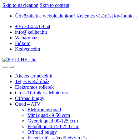
Skip to navigation
Skip to content
Üdvözöllek a weboldalunkon! Kellemes vásárlást kívánunk…
+36 30 414 69 54
info@kellhet.hu
Webárúház
Fiókom
Kedvenceim
Akciós termékeink
Teljes webárúház
Elektromos rollerek
Cross/Dirtbike – Minicross
Offroad buggy
Quad – ATV
Elektromos quad
Mini quad 49-50 ccm
Gyerek quad 90-125 ccm
Felnőtt quad 150-250 ccm
Offroad buggy
Kiegészítők – Vedőfelszerelés