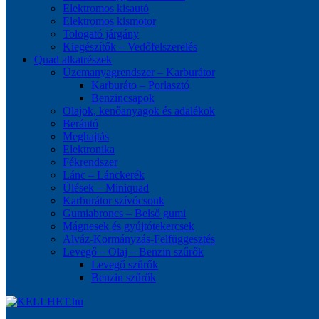
Elektromos kisautó
Elektromos kismotor
Tologató járgány
Kiegészítők – Vedőfelszerelés
Quad alkatrészek
Üzemanyagrendszer – Karburátor
Karburáto – Porlasztó
Benzincsapok
Olajok, kenőanyagok és adalékok
Berántó
Meghajtás
Elektronika
Fékrendszer
Lánc – Lánckerék
Ülések – Miniquad
Karburátor szívócsonk
Gumiabroncs – Belső gumi
Mágnesek és gyújtótekercsek
Alváz-Kormányzás-Felfüggesztés
Levegő – Olaj – Benzin szűrők
Levegő szűrők
Benzin szűrők