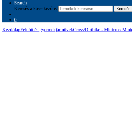
Search
Keresés a következőre:
Keresés
0
Kezdőlap
Felnőtt és gyermekjárművek
Cross/Dirtbike - Minicross
Mini