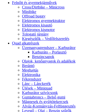
Felnőtt és gyermekjárművek
Cross/Dirtbike – Minicross
Minibike
Offroad buggy
Elektromos gyermektraktor
Elektromos kisautó
Elektromos kismotor
Tologató járgány
Kiegészítők – Vedőfelszerelés
Quad alkatrészek
Üzemanyagrendszer – Karburátor
Karburáto – Porlasztó
Benzincsapok
Olajok, kenőanyagok és adalékok
Berántó
Meghajtás
Elektronika
Fékrendszer
Lánc – Lánckerék
Ülések – Miniquad
Karburátor szívócsonk
Gumiabroncs – Belső gumi
Mágnesek és gyújtótekercsek
Alváz-Kormányzás-Felfüggesztés
Levegő – Olaj – Benzin szűrők