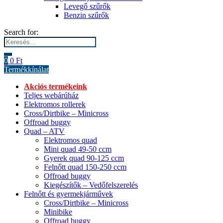
Levegő szűrők
Benzin szűrők
Search for:
0
0
Ft
Termékkínálat
Akciós termékeink
Teljes webárúház
Elektromos rollerek
Cross/Dirtbike – Minicross
Offroad buggy
Quad – ATV
Elektromos quad
Mini quad 49-50 ccm
Gyerek quad 90-125 ccm
Felnőtt quad 150-250 ccm
Offroad buggy
Kiegészítők – Vedőfelszerelés
Felnőtt és gyermekjárművek
Cross/Dirtbike – Minicross
Minibike
Offroad buggy