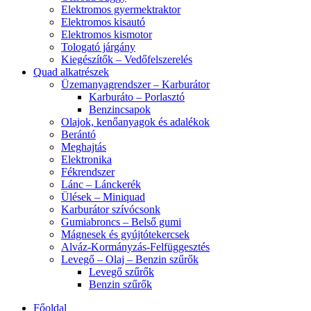
Elektromos gyermektraktor
Elektromos kisautó
Elektromos kismotor
Tologató járgány
Kiegészítők – Vedőfelszerelés
Quad alkatrészek
Üzemanyagrendszer – Karburátor
Karburáto – Porlasztó
Benzincsapok
Olajok, kenőanyagok és adalékok
Berántó
Meghajtás
Elektronika
Fékrendszer
Lánc – Lánckerék
Ülések – Miniquad
Karburátor szívócsonk
Gumiabroncs – Belső gumi
Mágnesek és gyújtótekercsek
Alváz-Kormányzás-Felfüggesztés
Levegő – Olaj – Benzin szűrők
Levegő szűrők
Benzin szűrők
Főoldal