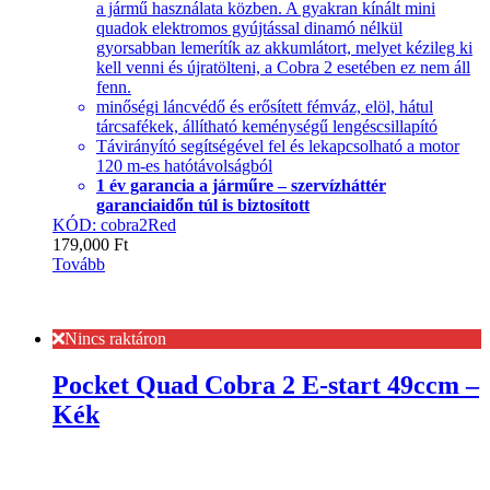
a jármű használata közben. A gyakran kínált mini
quadok elektromos gyújtással dinamó nélkül
gyorsabban lemerítík az akkumlátort, melyet kézileg ki
kell venni és újratölteni, a Cobra 2 esetében ez nem áll
fenn.
minőségi láncvédő és erősített fémváz, elöl, hátul
tárcsafékek, állítható keménységű lengéscsillapító
Távirányító segítségével fel és lekapcsolható a motor
120 m-es hatótávolságból
1 év garancia a járműre – szervízháttér
garanciaidőn túl is biztosított
KÓD: cobra2Red
179,000
Ft
Tovább
Nincs raktáron
Pocket Quad Cobra 2 E-start 49ccm –
Kék