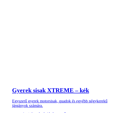
Gyerek sisak XTREME – kék
Egyszerű gyerek motorsisak, quadok és egyébb négykerekű
járgányok számára.