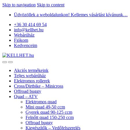
Skip to navigation
Skip to content
Üdvözöllek a weboldalunkon! Kellemes vásárlást kívánunk…
+36 30 414 69 54
info@kellhet.hu
Webárúház
Fiókom
Kedvenceim
Akciós termékeink
Teljes webárúház
Elektromos rollerek
Cross/Dirtbike – Minicross
Offroad buggy
Quad – ATV
Elektromos quad
Mini quad 49-50 ccm
Gyerek quad 90-125 ccm
Felnőtt quad 150-250 ccm
Offroad buggy
Kiegészítők – Vedőfelszerelés