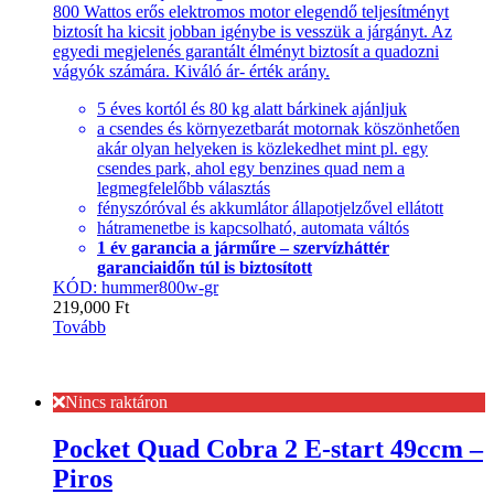
800 Wattos erős elektromos motor elegendő teljesítményt
biztosít ha kicsit jobban igénybe is vesszük a járgányt. Az
egyedi megjelenés garantált élményt biztosít a quadozni
vágyók számára. Kiváló ár- érték arány.
5 éves kortól és 80 kg alatt bárkinek ajánljuk
a csendes és környezetbarát motornak köszönhetően
akár olyan helyeken is közlekedhet mint pl. egy
csendes park, ahol egy benzines quad nem a
legmegfelelőbb választás
fényszóróval és akkumlátor állapotjelzővel ellátott
hátramenetbe is kapcsolható, automata váltós
1 év garancia a járműre – szervízháttér
garanciaidőn túl is biztosított
KÓD: hummer800w-gr
219,000
Ft
Tovább
Nincs raktáron
Pocket Quad Cobra 2 E-start 49ccm –
Piros