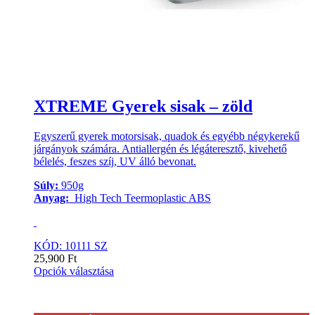
XTREME Gyerek sisak – zöld
Egyszerű gyerek motorsisak, quadok és egyébb négykerekű
járgányok számára. Antiallergén és légáteresztő, kivehető
bélelés, feszes szíj, UV álló bevonat.
Súly:
950g
Anyag:
High Tech Teermoplastic ABS
KÓD: 10111 SZ
25,900
Ft
Opciók választása