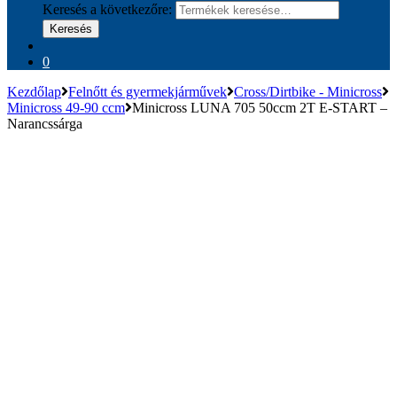
Keresés a következőre:
Keresés
0
Kezdőlap
Felnőtt és gyermekjárművek
Cross/Dirtbike - Minicross
Minicross 49-90 ccm
Minicross LUNA 705 50ccm 2T E-START –
Narancssárga