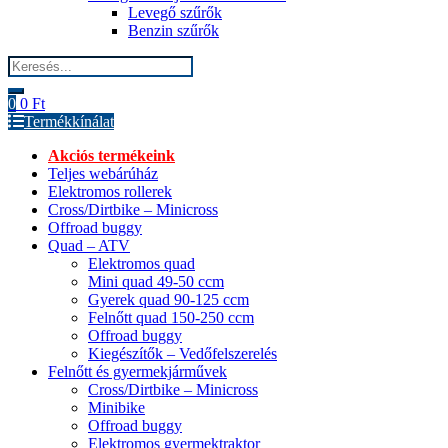
Levegő szűrők
Benzin szűrők
Search
for:
0
0
Ft
Termékkínálat
Akciós termékeink
Teljes webárúház
Elektromos rollerek
Cross/Dirtbike – Minicross
Offroad buggy
Quad – ATV
Elektromos quad
Mini quad 49-50 ccm
Gyerek quad 90-125 ccm
Felnőtt quad 150-250 ccm
Offroad buggy
Kiegészítők – Vedőfelszerelés
Felnőtt és gyermekjárművek
Cross/Dirtbike – Minicross
Minibike
Offroad buggy
Elektromos gyermektraktor