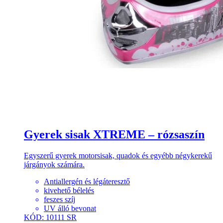
Gyerek sisak XTREME – rózsaszín
Egyszerű gyerek motorsisak, quadok és egyébb négykerekű
járgányok számára.
Antiallergén és légáteresztő
kivehető bélelés
feszes szíj
UV álló bevonat
KÓD: 10111 SR