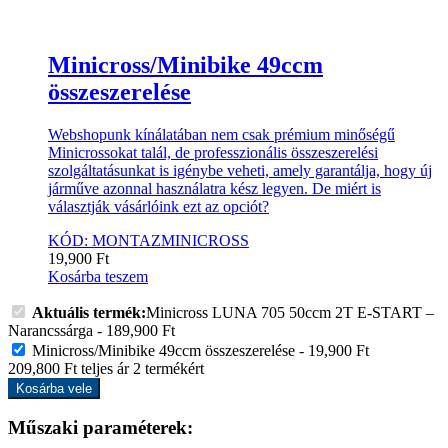
Minicross/Minibike 49ccm
összeszerelése
Webshopunk kínálatában nem csak prémium minőségű
Minicrossokat talál, de professzionális összeszerelési
szolgáltatásunkat is igénybe veheti, amely garantálja, hogy új
járműve azonnal használatra kész legyen. De miért is
választják vásárlóink ezt az opciót?
KÓD: MONTAZMINICROSS
19,900
Ft
Kosárba teszem
Aktuális termék:
Minicross LUNA 705 50ccm 2T E-START –
Narancssárga
-
189,900
Ft
Minicross/Minibike 49ccm összeszerelése
-
19,900
Ft
209,800
Ft
teljes ár
2
termékért
Kosárba vele
Műszaki paraméterek: