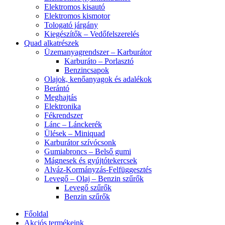
Elektromos kisautó
Elektromos kismotor
Tologató járgány
Kiegészítők – Vedőfelszerelés
Quad alkatrészek
Üzemanyagrendszer – Karburátor
Karburáto – Porlasztó
Benzincsapok
Olajok, kenőanyagok és adalékok
Berántó
Meghajtás
Elektronika
Fékrendszer
Lánc – Lánckerék
Ülések – Miniquad
Karburátor szívócsonk
Gumiabroncs – Belső gumi
Mágnesek és gyújtótekercsek
Alváz-Kormányzás-Felfüggesztés
Levegő – Olaj – Benzin szűrők
Levegő szűrők
Benzin szűrők
Főoldal
Akciós termékeink