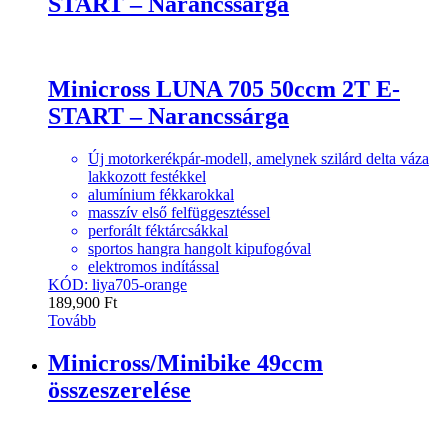
START – Narancssárga
Minicross LUNA 705 50ccm 2T E-
START – Narancssárga
Új motorkerékpár-modell, amelynek szilárd delta váza
lakkozott festékkel
alumínium fékkarokkal
masszív első felfüggesztéssel
perforált féktárcsákkal
sportos hangra hangolt kipufogóval
elektromos indítással
KÓD: liya705-orange
189,900
Ft
Tovább
Minicross/Minibike 49ccm
összeszerelése