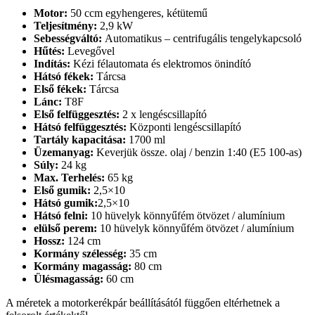
Motor:
50 ccm egyhengeres, kétütemű
Teljesítmény:
2,9 kW
Sebességváltó:
Automatikus – centrifugális tengelykapcsoló
Hűtés:
Levegővel
Indítás:
Kézi félautomata és elektromos önindító
Hátsó fékek:
Tárcsa
Első fékek:
Tárcsa
Lánc:
T8F
Első felfüggesztés:
2 x lengéscsillapító
Hátsó felfüggesztés:
Központi lengéscsillapító
Tartály kapacitása:
1700 ml
Üzemanyag:
Keverjük össze. olaj / benzin 1:40 (E5 100-as)
Súly:
24 kg
Max. Terhelés:
65 kg
Első gumik:
2,5×10
Hátsó gumik:
2,5×10
Hátsó felni:
10 hüvelyk könnyűfém ötvözet / alumínium
elülső perem:
10 hüvelyk könnyűfém ötvözet / alumínium
Hossz:
124 cm
Kormány szélesség:
35 cm
Kormány magasság:
80 cm
Ülésmagasság:
60 cm
A méretek a motorkerékpár beállításától függően eltérhetnek a