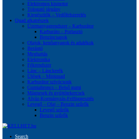
Elektromos kismotor
Tologató járgány
Kiegészítők – Vedőfelszerelés
Quad alkatrészek
Üzemanyagrendszer – Karburátor
Karburáto – Porlasztó
Benzincsapok
Olajok, kenőanyagok és adalékok
Berántó
Meghajtás
Elektronika
Fékrendszer
Lánc – Lánckerék
Ülések – Miniquad
Karburátor szívócsonk
Gumiabroncs – Belső gumi
Mágnesek és gyújtótekercsek
Alváz-Kormányzás-Felfüggesztés
Levegő – Olaj – Benzin szűrők
Levegő szűrők
Benzin szűrők
Search