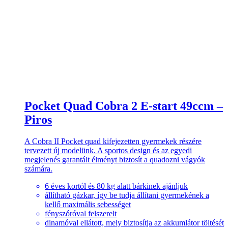
Pocket Quad Cobra 2 E-start 49ccm –
Piros
A Cobra II Pocket quad kifejezetten gyermekek részére
tervezett új modelünk. A sportos design és az egyedi
megjelenés garantált élményt biztosít a quadozni vágyók
számára.
6 éves kortól és 80 kg alatt bárkinek ajánljuk
állítható gázkar, így be tudja állítani gyermekének a
kellő maximális sebességet
fényszóróval felszerelt
dinamóval ellátott, mely biztosítja az akkumlátor töltését