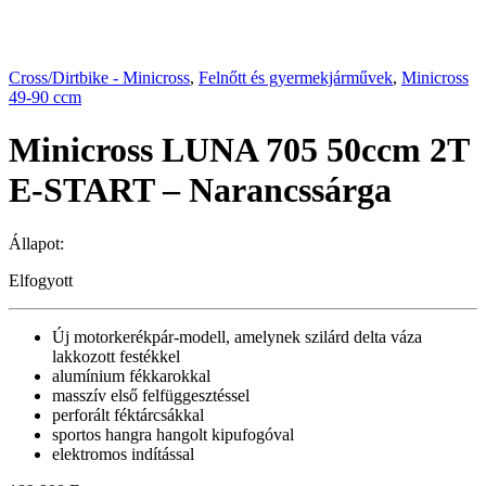
Cross/Dirtbike - Minicross
,
Felnőtt és gyermekjárművek
,
Minicross
49-90 ccm
Minicross LUNA 705 50ccm 2T
E-START – Narancssárga
Állapot:
Elfogyott
Új motorkerékpár-modell, amelynek szilárd delta váza
lakkozott festékkel
alumínium fékkarokkal
masszív első felfüggesztéssel
perforált féktárcsákkal
sportos hangra hangolt kipufogóval
elektromos indítással