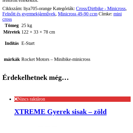
felsorolt ​​értékektől.
Cikkszám:
liya705-orange
Kategóriák:
Cross/Dirtbike - Minicross
,
Felnőtt és gyermekjárművek
,
Minicross 49-90 ccm
Címke:
mini
cross
Tömeg
25 kg
Méretek
122 × 33 × 78 cm
Indítás
E-Start
márkák
Rocket Motors – Minibike-minicross
Érdekelhetnek még…
Nincs raktáron
XTREME Gyerek sisak – zöld