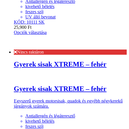
Antiallergén és légáteresztő
kivehető bélelés
feszes szíj
UV álló bevonat
KÓD: 10111 SK
25,900
Ft
Opciók választása
Nincs raktáron
Gyerek sisak XTREME – fehér
Gyerek sisak XTREME – fehér
Egyszerű gyerek motorsisak, quadok és egyébb négykerekű
járgányok számára.
Antiallergén és légáteresztő
kivehető bélelés
feszes szíj