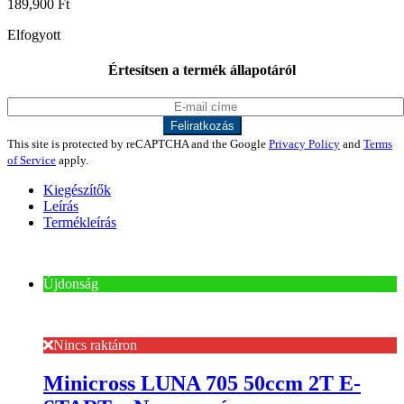
189,900
Ft
Elfogyott
Értesítsen a termék állapotáról
This site is protected by reCAPTCHA and the Google
Privacy Policy
and
Terms
of Service
apply.
Kiegészítők
Leírás
Termékleírás
Újdonság
Nincs raktáron
Minicross LUNA 705 50ccm 2T E-