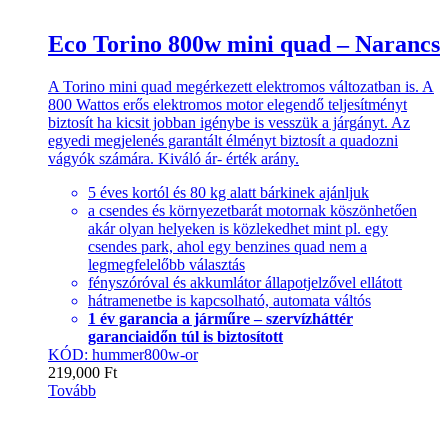
Eco Torino 800w mini quad – Narancs
A Torino mini quad megérkezett elektromos változatban is. A
800 Wattos erős elektromos motor elegendő teljesítményt
biztosít ha kicsit jobban igénybe is vesszük a járgányt. Az
egyedi megjelenés garantált élményt biztosít a quadozni
vágyók számára. Kiváló ár- érték arány.
5 éves kortól és 80 kg alatt bárkinek ajánljuk
a csendes és környezetbarát motornak köszönhetően
akár olyan helyeken is közlekedhet mint pl. egy
csendes park, ahol egy benzines quad nem a
legmegfelelőbb választás
fényszóróval és akkumlátor állapotjelzővel ellátott
hátramenetbe is kapcsolható, automata váltós
1 év garancia a járműre – szervízháttér
garanciaidőn túl is biztosított
KÓD: hummer800w-or
219,000
Ft
Tovább