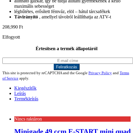
állítható gázkar, így be tudja állítani gyermekének a kellő
maximális sebességet
léghűtétes, erősített fémváz, elöl – hátul tárcsafékek
Távirányító
, amellyel távolról leállíthatja az ATV-t
208,990
Ft
Elfogyott
Értesítsen a termék állapotáról
This site is protected by reCAPTCHA and the Google
Privacy Policy
and
Terms
of Service
apply.
Kiegészítők
Leírás
Termékleírás
Nincs raktáron
Minigade 49 ccm E-START mini quad