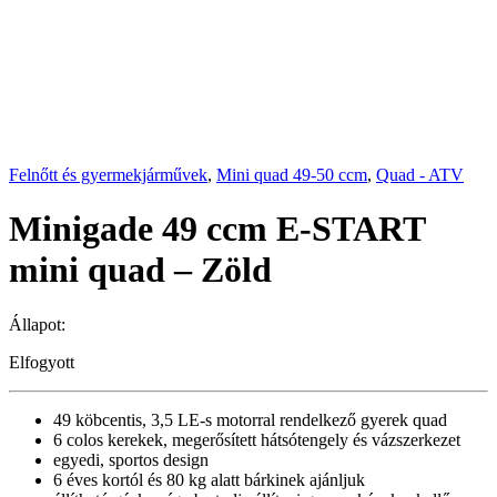
Felnőtt és gyermekjárművek
,
Mini quad 49-50 ccm
,
Quad - ATV
Minigade 49 ccm E-START
mini quad – Zöld
Állapot:
Elfogyott
49 köbcentis, 3,5 LE-s motorral rendelkező gyerek quad
6 colos kerekek, megerősített hátsótengely és vázszerkezet
egyedi, sportos design
6 éves kortól és 80 kg alatt bárkinek ajánljuk