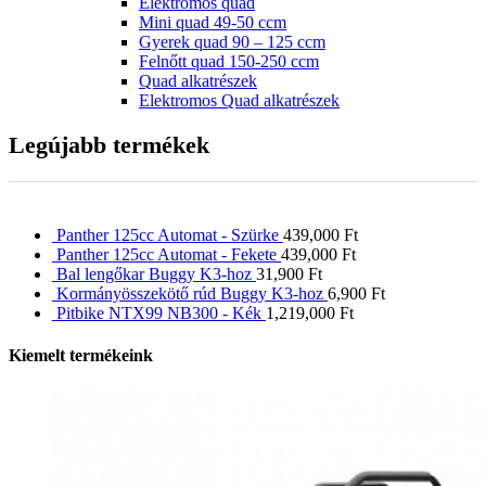
Elektromos quad
Mini quad 49-50 ccm
Gyerek quad 90 – 125 ccm
Felnőtt quad 150-250 ccm
Quad alkatrészek
Elektromos Quad alkatrészek
Legújabb termékek
Panther 125cc Automat - Szürke
439,000
Ft
Panther 125cc Automat - Fekete
439,000
Ft
Bal lengőkar Buggy K3-hoz
31,900
Ft
Kormányösszekötő rúd Buggy K3-hoz
6,900
Ft
Pitbike NTX99 NB300 - Kék
1,219,000
Ft
Kiemelt termékeink