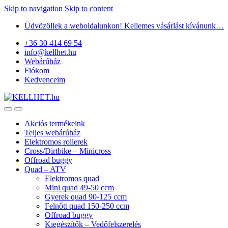
Skip to navigation
Skip to content
Üdvözöllek a weboldalunkon! Kellemes vásárlást kívánunk…
+36 30 414 69 54
info@kellhet.hu
Webárúház
Fiókom
Kedvenceim
Akciós termékeink
Teljes webárúház
Elektromos rollerek
Cross/Dirtbike – Minicross
Offroad buggy
Quad – ATV
Elektromos quad
Mini quad 49-50 ccm
Gyerek quad 90-125 ccm
Felnőtt quad 150-250 ccm
Offroad buggy
Kiegészítők – Vedőfelszerelés