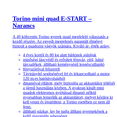
Torino mini quad E-START –
Narancs
A 49 köbcentis Torino gyerek quad megfelelö válaszatás a
kezdő részére. Az egyedi megjelenés garantált élményt
biztosít a quadozni vágyók számára. Kiváló ár- érték arány.
4 éves kortól és 80 kg alatt bárkinek ajánljuk
minőségi láncvédő és erősített fémváz, elöl, hátul
tárcsafékek, állítható keménységű lengéscsillapító
fényszóróval felszerelt
Távirányító segítségével fel és lekapcsolható a motor
120 m-es hatótávolságból
dinamóval ellátott, mely biztosítja az akkumlátor töltését
a jármű használata közben. A gyakran kínált mini
quadok elektromos gyújtással dinamó nélkül
gyorsabban lemerítík az akkumlátort, melyet kézileg ki
kell venni és újratölteni, a Torino esetében ez nem áll
fenn.
állítható gázkar, így be tudja állítani gyermekének a
kellő maximális sebességet