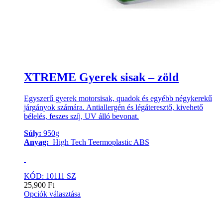
XTREME Gyerek sisak – zöld
Egyszerű gyerek motorsisak, quadok és egyébb négykerekű
járgányok számára. Antiallergén és légáteresztő, kivehető
bélelés, feszes szíj, UV álló bevonat.
Súly:
950g
Anyag:
High Tech Teermoplastic ABS
KÓD: 10111 SZ
25,900
Ft
Opciók választása