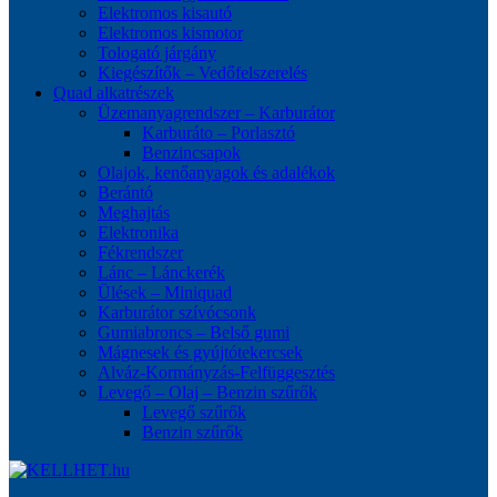
Elektromos kisautó
Elektromos kismotor
Tologató járgány
Kiegészítők – Vedőfelszerelés
Quad alkatrészek
Üzemanyagrendszer – Karburátor
Karburáto – Porlasztó
Benzincsapok
Olajok, kenőanyagok és adalékok
Berántó
Meghajtás
Elektronika
Fékrendszer
Lánc – Lánckerék
Ülések – Miniquad
Karburátor szívócsonk
Gumiabroncs – Belső gumi
Mágnesek és gyújtótekercsek
Alváz-Kormányzás-Felfüggesztés
Levegő – Olaj – Benzin szűrők
Levegő szűrők
Benzin szűrők