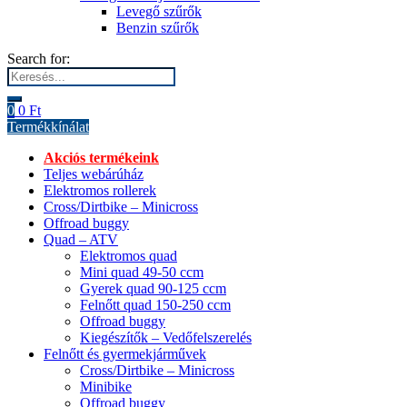
Levegő szűrők
Benzin szűrők
Search for:
0
0
Ft
Termékkínálat
Akciós termékeink
Teljes webárúház
Elektromos rollerek
Cross/Dirtbike – Minicross
Offroad buggy
Quad – ATV
Elektromos quad
Mini quad 49-50 ccm
Gyerek quad 90-125 ccm
Felnőtt quad 150-250 ccm
Offroad buggy
Kiegészítők – Vedőfelszerelés
Felnőtt és gyermekjárművek
Cross/Dirtbike – Minicross
Minibike
Offroad buggy