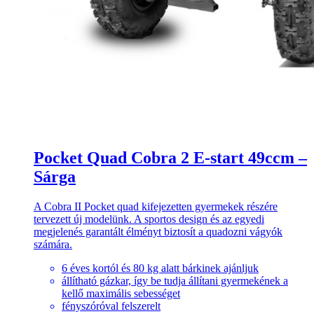
Pocket Quad Cobra 2 E-start 49ccm –
Sárga
A Cobra II Pocket quad kifejezetten gyermekek részére
tervezett új modelünk. A sportos design és az egyedi
megjelenés garantált élményt biztosít a quadozni vágyók
számára.
6 éves kortól és 80 kg alatt bárkinek ajánljuk
állítható gázkar, így be tudja állítani gyermekének a
kellő maximális sebességet
fényszóróval felszerelt