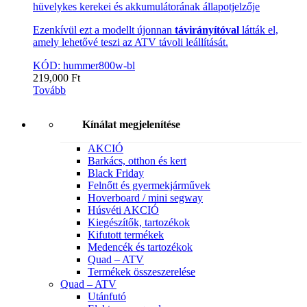
hüvelykes kerekei és akkumulátorának állapotjelzője
Ezenkívül ezt a modellt újonnan
távirányítóval
látták el,
amely lehetővé teszi az ATV távoli leállítását.
KÓD: hummer800w-bl
219,000
Ft
Tovább
Kínálat megjelenítése
AKCIÓ
Barkács, otthon és kert
Black Friday
Felnőtt és gyermekjárművek
Hoverboard / mini segway
Húsvéti AKCIÓ
Kiegészítők, tartozékok
Kifutott termékek
Medencék és tartozékok
Quad – ATV
Termékek összeszerelése
Quad – ATV
Utánfutó