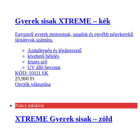
Gyerek sisak XTREME – kék
Egyszerű gyerek motorsisak, quadok és egyébb négykerekű
járgányok számára.
Antiallergén és légáteresztő
kivehető bélelés
feszes szíj
UV álló bevonat
KÓD: 10111 SK
25,900
Ft
Opciók választása
Nincs raktáron
XTREME Gyerek sisak – zöld