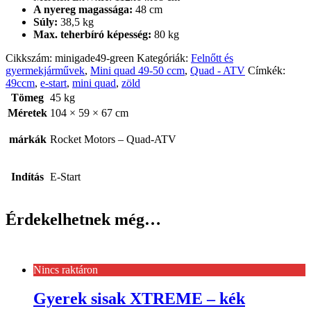
A nyereg magassága:
48 cm
Súly:
38,5 kg
Max.
teherbíró képesség:
80 kg
Cikkszám:
minigade49-green
Kategóriák:
Felnőtt és
gyermekjárművek
,
Mini quad 49-50 ccm
,
Quad - ATV
Címkék:
49ccm
,
e-start
,
mini quad
,
zöld
Tömeg
45 kg
Méretek
104 × 59 × 67 cm
márkák
Rocket Motors – Quad-ATV
Indítás
E-Start
Érdekelhetnek még…
Nincs raktáron
Gyerek sisak XTREME – kék