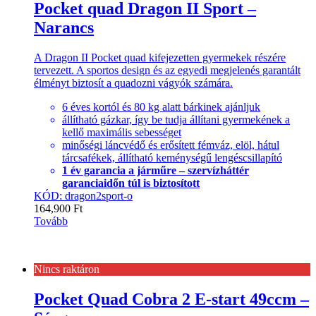
Pocket quad Dragon II Sport –
Narancs
A Dragon II Pocket quad kifejezetten gyermekek részére
tervezett. A sportos design és az egyedi megjelenés garantált
élményt biztosít a quadozni vágyók számára.
6 éves kortól és 80 kg alatt bárkinek ajánljuk
állítható gázkar, így be tudja állítani gyermekének a
kellő maximális sebességet
minőségi láncvédő és erősített fémváz, elöl, hátul
tárcsafékek, állítható keménységű lengéscsillapító
1 év garancia a járműre – szervízháttér
garanciaidőn túl is biztosított
KÓD: dragon2sport-o
164,900
Ft
Tovább
Nincs raktáron
Pocket Quad Cobra 2 E-start 49ccm –