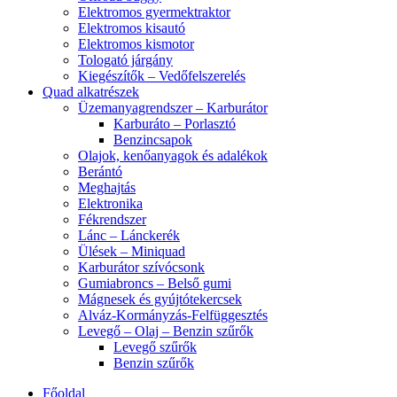
Elektromos gyermektraktor
Elektromos kisautó
Elektromos kismotor
Tologató járgány
Kiegészítők – Vedőfelszerelés
Quad alkatrészek
Üzemanyagrendszer – Karburátor
Karburáto – Porlasztó
Benzincsapok
Olajok, kenőanyagok és adalékok
Berántó
Meghajtás
Elektronika
Fékrendszer
Lánc – Lánckerék
Ülések – Miniquad
Karburátor szívócsonk
Gumiabroncs – Belső gumi
Mágnesek és gyújtótekercsek
Alváz-Kormányzás-Felfüggesztés
Levegő – Olaj – Benzin szűrők
Levegő szűrők
Benzin szűrők
Főoldal