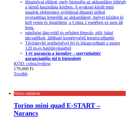
dinamóval ellátott, mely biztosítja az akkumlátor töltését
a jármű használata közben. A gyakran kínált mini
quadok elektromos gyújtással dinamó nélkül
gyorsabban lemerítík az akkumlátort, melyet kézileg ki
kell venni és újratölteni, a Cobra 2 esetében ez nem áll
fenn.
minőségi láncvédő és erősített fémváz, elöl, hátul
tárcsafékek, állítható keménységű lengéscsillapító
Távirányító segítségével fel és lekapcsolható a motor
120 m-es hatótávolságból
1 év garancia a járműre – szervízháttér
garanciaidőn túl is biztosított
KÓD: cobra2yellow
179,000
Ft
Tovább
Nincs raktáron
Torino mini quad E-START –
Narancs