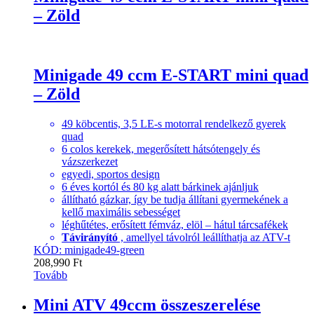
– Zöld
Minigade 49 ccm E-START mini quad
– Zöld
49 köbcentis, 3,5 LE-s motorral rendelkező gyerek
quad
6 colos kerekek, megerősített hátsótengely és
vázszerkezet
egyedi, sportos design
6 éves kortól és 80 kg alatt bárkinek ajánljuk
állítható gázkar, így be tudja állítani gyermekének a
kellő maximális sebességet
léghűtétes, erősített fémváz, elöl – hátul tárcsafékek
Távirányító
, amellyel távolról leállíthatja az ATV-t
KÓD: minigade49-green
208,990
Ft
Tovább
Mini ATV 49ccm összeszerelése