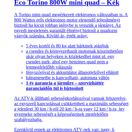
Eco Torino 800W mini quad – Kék
A Torino mini quad megérkezett elektromos változatban is. A
800 Wattos erős elektromos motor elegendő teljesítményt
biztosít ha kicsit jobban igénybe is vesszük a járgányt. Az
egyedi megjelenés garantált élményt biztosít a quadozni
vágyók számára. Kiváló ár- érték arány.
5 éves kortól és 80 kg alatt bárkinek ajánljuk
a csendes és környezetbarát motornak köszönhetően
akár olyan helyeken is közlekedhet mint pl. egy
csendes park, ahol egy benzines quad nem a
legmegfelelőbb választás
fényszóróval és akkumlátor állapotjelzővel ellátott
hátramenetbe is kapcsolható, automata váltós
1 év garancia a járműre – szervízháttér
garanciaidőn túl is biztosított
Az ATV-k állítható sebességkorlátozóval vannak felszerelve,
az egyszerű kapcsolással csökkentheti a maximális sebességet
a jelenlegi 30 km / h-ról 20 km / h-ra vagy 12 km / h-ra, így
gyermeke sebességét a képességeinek megfelelően
szabályozhatja.
Ezenkívül ennek az elektromos ATV-nek van: nagy, 6