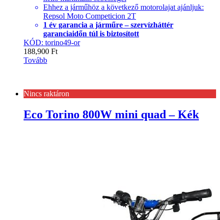
Ehhez a járműhöz a következő motorolajat ajánljuk:
Repsol Moto Competicion 2T
1 év garancia a járműre – szervízháttér
garanciaidőn túl is biztosított
KÓD: torino49-or
188,900
Ft
Tovább
Nincs raktáron
Eco Torino 800W mini quad – Kék