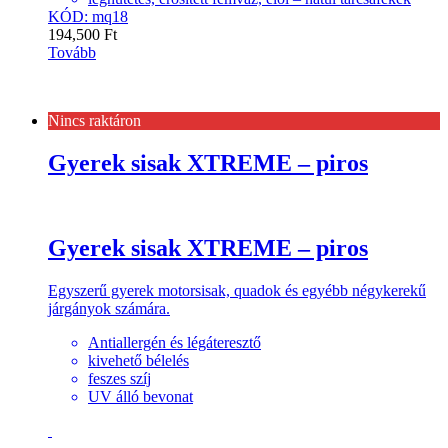
KÓD: mq18
194,500
Ft
Tovább
Nincs raktáron
Gyerek sisak XTREME – piros
Gyerek sisak XTREME – piros
Egyszerű gyerek motorsisak, quadok és egyébb négykerekű
járgányok számára.
Antiallergén és légáteresztő
kivehető bélelés
feszes szíj
UV álló bevonat