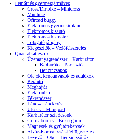
Felnőtt és gyermekjárművek
Cross/Dirtbike – Minicross
Minibike
Offroad buggy
Elektromos gyermektraktor
Elektromos kisautó
Elektromos kismotor
Tologató járgány
Kiegészítők – Vedőfelszerelés
Quad alkatrészek
Üzemanyagrendszer – Karburátor
Karburáto – Porlasztó
Benzincsapok
Olajok, kenőanyagok és adalékok
Berántó
Meghajtás
Elektronika
Fékrendszer
Lánc – Lánckerék
Ülések – Miniquad
Karburátor szívócsonk
Gumiabroncs – Belső gumi
Mágnesek és gyújtótekercsek
Alváz-Kormányzás-Felfüggesztés
Levegő – Olaj – Benzin szűrők