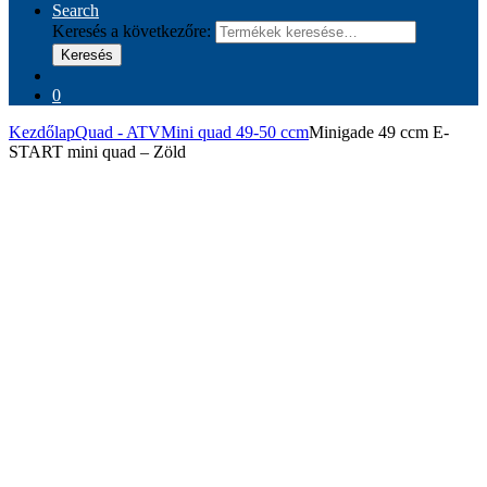
Search
Keresés a következőre:
Keresés
0
Kezdőlap
Quad - ATV
Mini quad 49-50 ccm
Minigade 49 ccm E-
START mini quad – Zöld