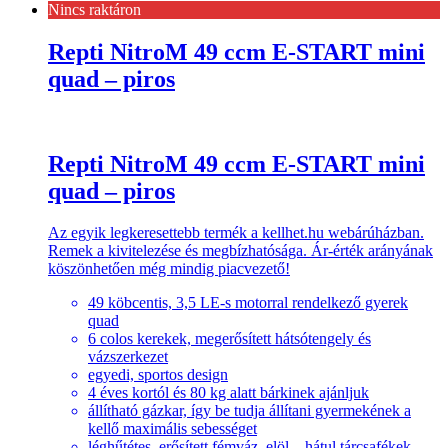
Nincs raktáron
Repti NitroM 49 ccm E-START mini
quad – piros
Repti NitroM 49 ccm E-START mini
quad – piros
Az egyik legkeresettebb termék a kellhet.hu webárúházban.
Remek a kivitelezése és megbízhatósága. Ár-érték arányának
köszönhetően még mindig piacvezető!
49 köbcentis, 3,5 LE-s motorral rendelkező gyerek
quad
6 colos kerekek, megerősített hátsótengely és
vázszerkezet
egyedi, sportos design
4 éves kortól és 80 kg alatt bárkinek ajánljuk
állítható gázkar, így be tudja állítani gyermekének a
kellő maximális sebességet
léghűtétes, erősített fémváz, elöl – hátul tárcsafékek