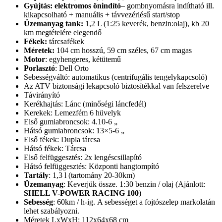
Gyújtás: elektromos önindító
– gombnyomásra indítható ill.
kikapcsolható + manuális + távvezérlésű start/stop
Üzemanyag tank:
1,2 L (1:25 keverék, benzin:olaj), kb 20
km megtételére elegendő
Fékek:
tárcsafékek
Méretek:
104 cm hosszú, 59 cm széles, 67 cm magas
Motor
: egyhengeres, kétütemű
Porlasztó
: Dell Orto
Sebességváltó: automatikus (centrifugális tengelykapcsoló)
Az ATV biztonsági lekapcsoló biztosítékkal van felszerelve
Távirányító
Kerékhajtás: Lánc (minőségi láncfedél)
Kerekek: Lemezfém 6 hüvelyk
Első gumiabroncsok: 4.10-6 „
Hátsó gumiabroncsok: 13×5-6 „
Első fékek: Dupla tárcsa
Hátsó fékek: Tárcsa
Első felfüggesztés: 2x lengéscsillapító
Hátsó felfüggesztés: Központi hangtompító
Tartály
: 1,3 l (tartomány 20-30km)
Üzemanyag
: Keverjük össze. 1:30 benzin / olaj (Ajánlott:
SHELL V-POWER RACING 100
)
Sebesség
: 60km / h-ig. A sebességet a fojtószelep markolatán
lehet szabályozni.
Méretek LxWxH: 112x64x68 cm