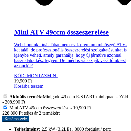
Mini ATV 49ccm összeszerelése
Webshopunk kínálatában nem csak prémium minőségű ATV-
ket talál, de professzionális összeszerelési szolgáltatásunkat is
igénybe veheti, amely garantálja, hogy új járműve azonnal
használatra kész legyen. De miért is választják vásárlóink ezt
az opciót?
KÓD: MONTAZMINI
19,900
Ft
Kosárba teszem
Aktuális termék:
Minigade 49 ccm E-START mini quad – Zöld
-
208,990
Ft
Mini ATV 49ccm összeszerelése
-
19,900
Ft
228,890
Ft
teljes ár
2
termékért
Kosárba vele
Teljesítmény:
2,5 kW (3,2LE) , 8000 fordulat / perc