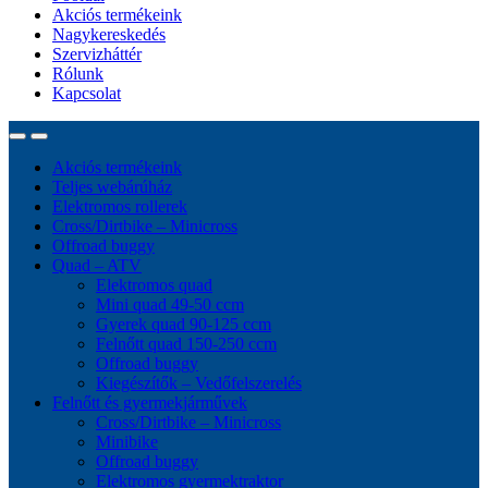
Akciós termékeink
Nagykereskedés
Szervizháttér
Rólunk
Kapcsolat
Akciós termékeink
Teljes webárúház
Elektromos rollerek
Cross/Dirtbike – Minicross
Offroad buggy
Quad – ATV
Elektromos quad
Mini quad 49-50 ccm
Gyerek quad 90-125 ccm
Felnőtt quad 150-250 ccm
Offroad buggy
Kiegészítők – Vedőfelszerelés
Felnőtt és gyermekjárművek
Cross/Dirtbike – Minicross
Minibike
Offroad buggy
Elektromos gyermektraktor