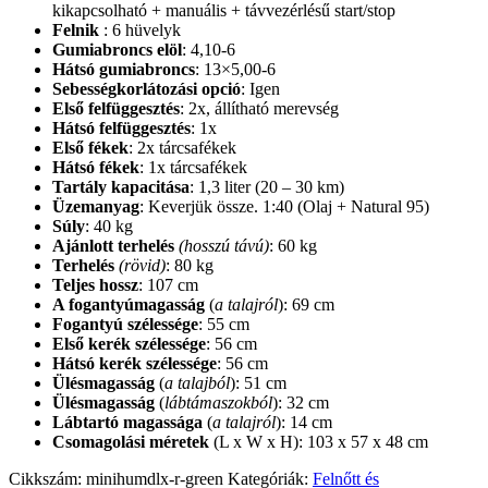
kikapcsolható + manuális + távvezérlésű start/stop
Felnik
: 6 hüvelyk
Gumiabroncs
elöl
: 4,10-6
Hátsó gumiabroncs
: 13×5,00-6
Sebességkorlátozási opció
: Igen
Első felfüggesztés
: 2x, állítható merevség
Hátsó felfüggesztés
: 1x
Első fékek
: 2x tárcsafékek
Hátsó fékek
: 1x tárcsafékek
Tartály kapacitása
: 1,3 liter (20 – 30 km)
Üzemanyag
: Keverjük össze. 1:40 (Olaj + Natural 95)
Súly
: 40 kg
Ajánlott terhelés
(hosszú távú)
: 60 kg
Terhelés
(rövid)
: 80 kg
Teljes hossz
: 107 cm
A fogantyúmagasság
(
a talajról
): 69 cm
Fogantyú szélessége
: 55 cm
Első kerék szélessége
: 56 cm
Hátsó kerék szélessége
: 56 cm
Ülésmagasság
(
a talajból
): 51 cm
Ülésmagasság
(
lábtámaszokból
): 32 cm
Lábtartó
magassága
(
a talajról
): 14 cm
Csomagolási
méretek
(L x W x H): 103 x 57 x 48 cm
Cikkszám:
minihumdlx-r-green
Kategóriák:
Felnőtt és