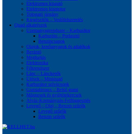
Elektromos kisautó
Elektromos kismotor
Tologató járgány
Kiegészítők – Vedőfelszerelés
Quad alkatrészek
Üzemanyagrendszer – Karburátor
Karburáto – Porlasztó
Benzincsapok
Olajok, kenőanyagok és adalékok
Berántó
Meghajtás
Elektronika
Fékrendszer
Lánc – Lánckerék
Ülések – Miniquad
Karburátor szívócsonk
Gumiabroncs – Belső gumi
Mágnesek és gyújtótekercsek
Alváz-Kormányzás-Felfüggesztés
Levegő – Olaj – Benzin szűrők
Levegő szűrők
Benzin szűrők