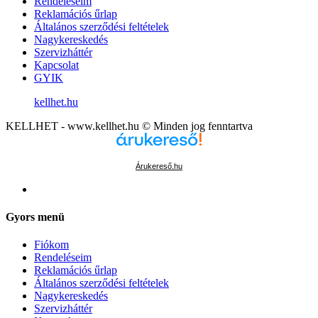
Rendeléseim
Reklamációs űrlap
Általános szerződési feltételek
Nagykereskedés
Szervizháttér
Kapcsolat
GYIK
kellhet.hu
KELLHET - www.kellhet.hu © Minden jog fenntartva
Árukereső.hu
Gyors menü
Fiókom
Rendeléseim
Reklamációs űrlap
Általános szerződési feltételek
Nagykereskedés
Szervizháttér