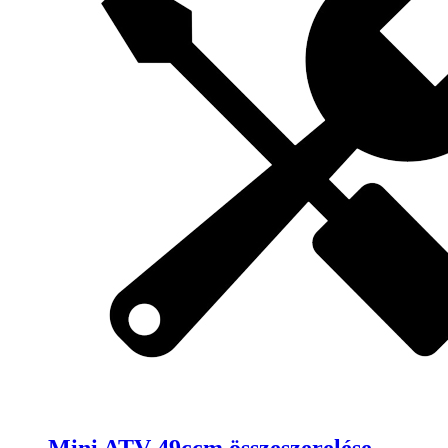
Mini ATV 49ccm összeszerelése