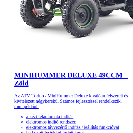
MINIHUMMER DELUXE 49CCM –
Zöld
Az ATV Torino / MiniHummer Deluxe kiválóan felszerelt és
kivitelezett négykerekű. Számos fejlesztéssel rendelkezik,
mint például:
a kézi félautomata indítás,
elektromos indító rendszer,
elektromos távvezérlő indítás / leállítás funkcióval
lakkozott festékkel festett keret