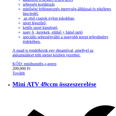
sebesség korlátozás
minőségi felfüggesztés merevség-állítással és tökéletes
láncfedél.
az első csapok nylon tokokban,
sport légszűrő,
kettős sport kipufogó,
nagy 6 „kerekek, elülső + hátsó tartó
speciális sebességváltó a nagyobb terepi teljesítmény
érdekében.
A quad is rendelkezik egy dinamóval, amellyel az
akkumulátort tölti menet közben vezethet.
KÓD: minihumdlx-r-green
209,000
Ft
Tovább
Mini ATV 49ccm összeszerelése