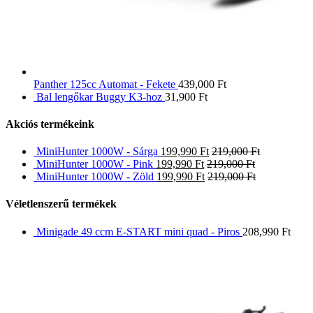
Panther 125cc Automat - Fekete
439,000
Ft
Bal lengőkar Buggy K3-hoz
31,900
Ft
Akciós termékeink
MiniHunter 1000W - Sárga
199,990
Ft
219,000
Ft
MiniHunter 1000W - Pink
199,990
Ft
219,000
Ft
MiniHunter 1000W - Zöld
199,990
Ft
219,000
Ft
Véletlenszerű termékek
Minigade 49 ccm E-START mini quad - Piros
208,990
Ft