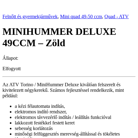
Felnőtt és gyermekjárművek
,
Mini quad 49-50 ccm
,
Quad - ATV
MINIHUMMER DELUXE
49CCM – Zöld
Állapot:
Elfogyott
Az ATV Torino / MiniHummer Deluxe kiválóan felszerelt és
kivitelezett négykerekű. Számos fejlesztéssel rendelkezik, mint
például:
a kézi félautomata indítás,
elektromos indító rendszer,
elektromos távvezérlő indítás / leállítás funkcióval
lakkozott festékkel festett keret
sebesség korlátozás
minőségi felfüggesztés merevség-állítással és tökéletes