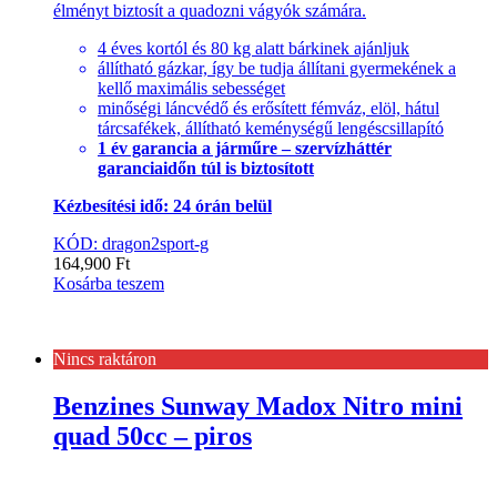
élményt biztosít a quadozni vágyók számára.
4 éves kortól és 80 kg alatt bárkinek ajánljuk
állítható gázkar, így be tudja állítani gyermekének a
kellő maximális sebességet
minőségi láncvédő és erősített fémváz, elöl, hátul
tárcsafékek, állítható keménységű lengéscsillapító
1 év garancia a járműre – szervízháttér
garanciaidőn túl is biztosított
Kézbesítési idő: 24 órán belül
KÓD: dragon2sport-g
164,900
Ft
Kosárba teszem
Nincs raktáron
Benzines Sunway Madox Nitro mini
quad 50cc – piros