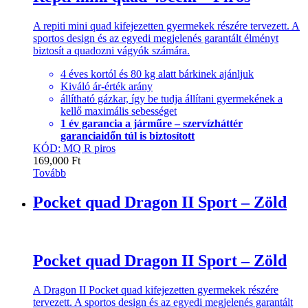
A repiti mini quad kifejezetten gyermekek részére tervezett. A
sportos design és az egyedi megjelenés garantált élményt
biztosít a quadozni vágyók számára.
4 éves kortól és 80 kg alatt bárkinek ajánljuk
Kiváló ár-érték arány
állítható gázkar, így be tudja állítani gyermekének a
kellő maximális sebességet
1 év garancia a járműre – szervízháttér
garanciaidőn túl is biztosított
KÓD: MQ R piros
169,000
Ft
Tovább
Pocket quad Dragon II Sport – Zöld
Pocket quad Dragon II Sport – Zöld
A Dragon II Pocket quad kifejezetten gyermekek részére
tervezett. A sportos design és az egyedi megjelenés garantált