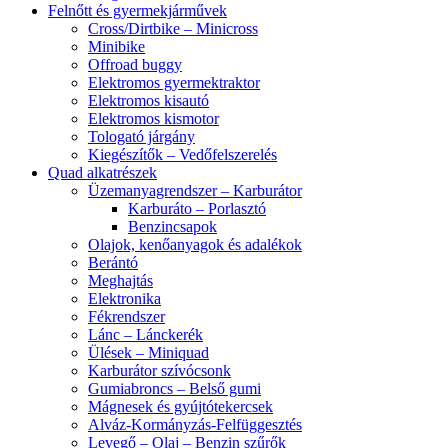
Felnőtt és gyermekjárművek
Cross/Dirtbike – Minicross
Minibike
Offroad buggy
Elektromos gyermektraktor
Elektromos kisautó
Elektromos kismotor
Tologató járgány
Kiegészítők – Vedőfelszerelés
Quad alkatrészek
Üzemanyagrendszer – Karburátor
Karburáto – Porlasztó
Benzincsapok
Olajok, kenőanyagok és adalékok
Berántó
Meghajtás
Elektronika
Fékrendszer
Lánc – Lánckerék
Ülések – Miniquad
Karburátor szívócsonk
Gumiabroncs – Belső gumi
Mágnesek és gyújtótekercsek
Alváz-Kormányzás-Felfüggesztés
Levegő – Olaj – Benzin szűrők