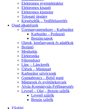
Elektromos gyermektraktor
Elektromos kisautó
Elektromos kismotor
Tologató járgány
Kiegészítők – Vedőfelszerelés
Quad alkatrészek
Üzemanyagrendszer – Karburátor
Karburáto – Porlasztó
Benzincsapok
Olajok, kenőanyagok és adalékok
Berántó
Meghajtás
Elektronika
Fékrendszer
Lánc – Lánckerék
Ülések – Miniquad
Karburátor szívócsonk
Gumiabroncs – Belső gumi
Mágnesek és gyújtótekercsek
Alváz-Kormányzás-Felfüggesztés
Levegő – Olaj – Benzin szűrők
Levegő szűrők
Benzin szűrők
Főoldal