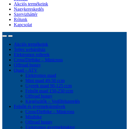
Akciós termékeink
Nagykereskedés
Szervizháttér
Rólunk
Kapcsolat
Akciós termékeink
Teljes webárúház
Elektromos rollerek
Cross/Dirtbike – Minicross
Offroad buggy
Quad – ATV
Elektromos quad
Mini quad 49-50 ccm
Gyerek quad 90-125 ccm
Felnőtt quad 150-250 ccm
Offroad buggy
Kiegészítők – Vedőfelszerelés
Felnőtt és gyermekjárművek
Cross/Dirtbike – Minicross
Minibike
Offroad buggy
Elektromos gyermektraktor