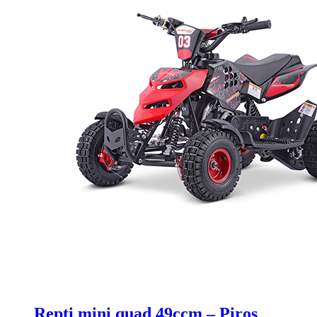
Repti mini quad 49ccm – Piros