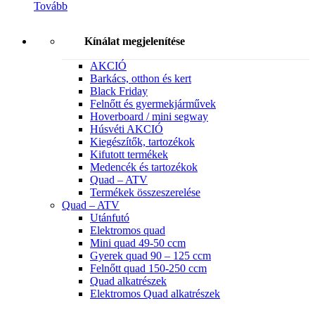
Tovább
Kínálat megjelenítése
AKCIÓ
Barkács, otthon és kert
Black Friday
Felnőtt és gyermekjárművek
Hoverboard / mini segway
Húsvéti AKCIÓ
Kiegészítők, tartozékok
Kifutott termékek
Medencék és tartozékok
Quad – ATV
Termékek összeszerelése
Quad – ATV
Utánfutó
Elektromos quad
Mini quad 49-50 ccm
Gyerek quad 90 – 125 ccm
Felnőtt quad 150-250 ccm
Quad alkatrészek
Elektromos Quad alkatrészek