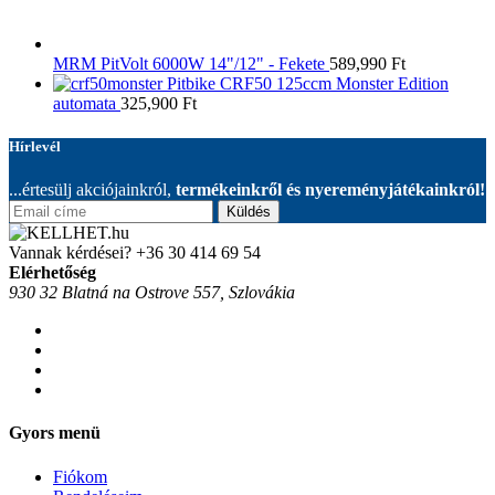
MRM PitVolt 6000W 14"/12" - Fekete
589,990
Ft
Pitbike CRF50 125ccm Monster Edition
automata
325,900
Ft
Hírlevél
...értesülj akciójainkról,
termékeinkről és nyereményjátékainkról!
Küldés
Vannak kérdései?
+36 30 414 69 54
Elérhetőség
930 32 Blatná na Ostrove 557, Szlovákia
Gyors menü
Fiókom