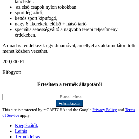
láncfedél.
az első csapok nylon tokokban,
sport légszűrő,
kettős sport kipufogó,
nagy 6 „kerekek, elülső + hátsó tartó
speciális sebességváltó a nagyobb terepi teljesítmény
érdekében.
A quad is rendelkezik egy dinamóval, amellyel az akkumulátort tölti
menet közben vezethet.
209,000
Ft
Elfogyott
Értesítsen a termék állapotáról
This site is protected by reCAPTCHA and the Google
Privacy Policy
and
Terms
of Service
apply.
Kiegészítők
Leírás
Termékleírás