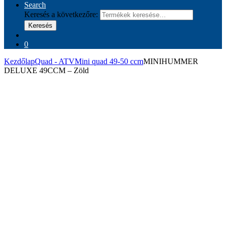
Search
Keresés a következőre:
Keresés
0
Kezdőlap
Quad - ATV
Mini quad 49-50 ccm
MINIHUMMER
DELUXE 49CCM – Zöld