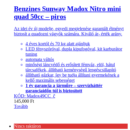
Benzines Sunway Madox Nitro mini
quad 50cc – piros
Az idei év új modelje, egyedi megjelenése garantált élményt
biztosít a quadozni vágyók számára. Kiváló ár- érték arány.
4 éves kortól és 70 kg alatt ajánljuk
LED fényszóróval, dupla kipufogóval, kit karburátor
tuning
automata váltós
minőségi láncvédő és erősített fémváz, elöl, hátul
tárcsafékek, állítható keménységű lengéscsillapító
állítható gázkar, így be tudja állítani gyermekének a
kellő maximális sebességet
1 év garancia a járműre – szervízháttér
garanciaidőn túl is biztosított
KÓD: Madox49CC_č
145,000
Ft
Tovább
Nincs raktáron