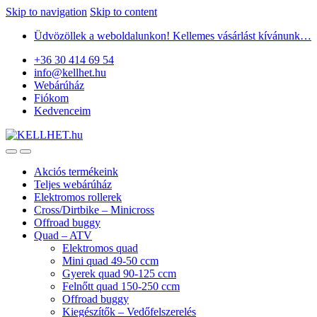
Skip to navigation
Skip to content
Üdvözöllek a weboldalunkon! Kellemes vásárlást kívánunk…
+36 30 414 69 54
info@kellhet.hu
Webárúház
Fiókom
Kedvenceim
Akciós termékeink
Teljes webárúház
Elektromos rollerek
Cross/Dirtbike – Minicross
Offroad buggy
Quad – ATV
Elektromos quad
Mini quad 49-50 ccm
Gyerek quad 90-125 ccm
Felnőtt quad 150-250 ccm
Offroad buggy
Kiegészítők – Vedőfelszerelés