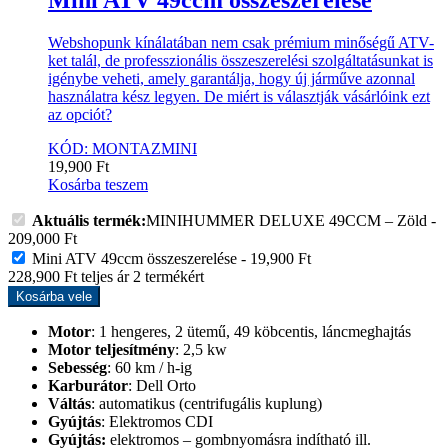
Webshopunk kínálatában nem csak prémium minőségű ATV-
ket talál, de professzionális összeszerelési szolgáltatásunkat is
igénybe veheti, amely garantálja, hogy új járműve azonnal
használatra kész legyen. De miért is választják vásárlóink ezt
az opciót?
KÓD: MONTAZMINI
19,900
Ft
Kosárba teszem
Aktuális termék:
MINIHUMMER DELUXE 49CCM – Zöld
-
209,000
Ft
Mini ATV 49ccm összeszerelése
-
19,900
Ft
228,900
Ft
teljes ár
2
termékért
Kosárba vele
Motor
: 1 hengeres, 2 ütemű, 49 köbcentis, láncmeghajtás
Motor teljesítmény
: 2,5 kw
Sebesség
: 60 km / h-ig
Karburátor
: Dell Orto
Váltás
: automatikus (centrifugális kuplung)
Gyújtás
: Elektromos CDI
Gyújtás:
elektromos – gombnyomásra indítható ill.