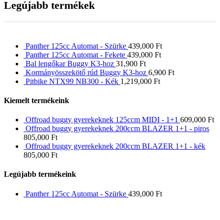
Legújabb termékek
Panther 125cc Automat - Szürke
439,000
Ft
Panther 125cc Automat - Fekete
439,000
Ft
Bal lengőkar Buggy K3-hoz
31,900
Ft
Kormányösszekötő rúd Buggy K3-hoz
6,900
Ft
Pitbike NTX99 NB300 - Kék
1,219,000
Ft
Kiemelt termékeink
Offroad buggy gyerekeknek 125ccm MIDI - 1+1
609,000
Ft
Offroad buggy gyerekeknek 200ccm BLAZER 1+1 - piros
805,000
Ft
Offroad buggy gyerekeknek 200ccm BLAZER 1+1 - kék
805,000
Ft
Legújabb termékeink
Panther 125cc Automat - Szürke
439,000
Ft