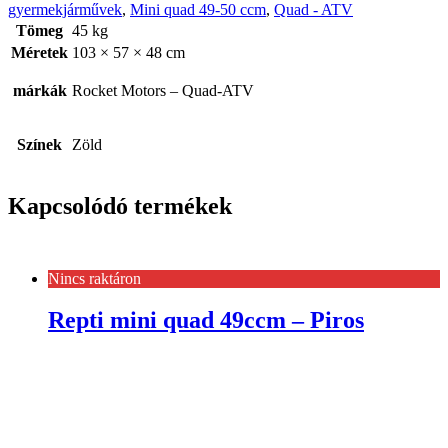
gyermekjárművek
,
Mini quad 49-50 ccm
,
Quad - ATV
Tömeg
45 kg
Méretek
103 × 57 × 48 cm
márkák
Rocket Motors – Quad-ATV
Színek
Zöld
Kapcsolódó termékek
Nincs raktáron
Repti mini quad 49ccm – Piros