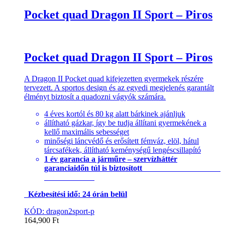
Pocket quad Dragon II Sport – Piros
Pocket quad Dragon II Sport – Piros
A Dragon II Pocket quad kifejezetten gyermekek részére
tervezett. A sportos design és az egyedi megjelenés garantált
élményt biztosít a quadozni vágyók számára.
4 éves kortól és 80 kg alatt bárkinek ajánljuk
állítható gázkar, így be tudja állítani gyermekének a
kellő maximális sebességet
minőségi láncvédő és erősített fémváz, elöl, hátul
tárcsafékek, állítható keménységű lengéscsillapító
1 év garancia a járműre – szervízháttér
garanciaidőn túl is biztosított
Kézbesítési idő: 24 órán belül
KÓD: dragon2sport-p
164,900
Ft