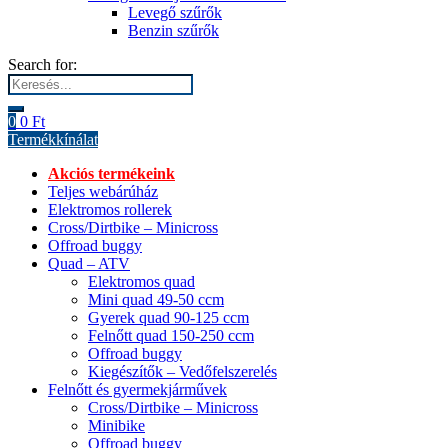
Levegő szűrők
Benzin szűrők
Search for:
0
0
Ft
Termékkínálat
Akciós termékeink
Teljes webárúház
Elektromos rollerek
Cross/Dirtbike – Minicross
Offroad buggy
Quad – ATV
Elektromos quad
Mini quad 49-50 ccm
Gyerek quad 90-125 ccm
Felnőtt quad 150-250 ccm
Offroad buggy
Kiegészítők – Vedőfelszerelés
Felnőtt és gyermekjárművek
Cross/Dirtbike – Minicross
Minibike
Offroad buggy