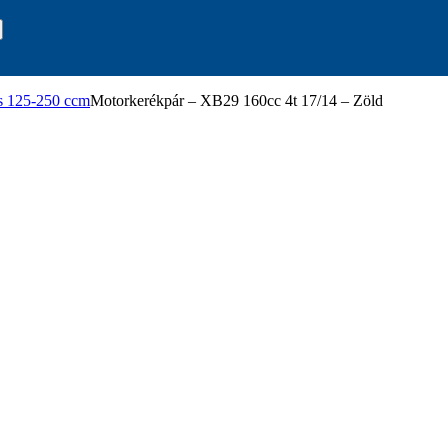
s 125-250 ccm
Motorkerékpár – XB29 160cc 4t 17/14 – Zöld