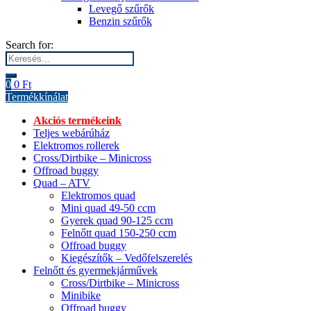
Levegő szűrők
Benzin szűrők
Search for:
0
0
Ft
Termékkínálat
Akciós termékeink
Teljes webárúház
Elektromos rollerek
Cross/Dirtbike – Minicross
Offroad buggy
Quad – ATV
Elektromos quad
Mini quad 49-50 ccm
Gyerek quad 90-125 ccm
Felnőtt quad 150-250 ccm
Offroad buggy
Kiegészítők – Vedőfelszerelés
Felnőtt és gyermekjárművek
Cross/Dirtbike – Minicross
Minibike
Offroad buggy