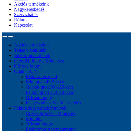
Akciós termékeink
Nagykereskedés
Szervizháttér
Rólunk
Kapcsolat
Akciós termékeink
Teljes webárúház
Elektromos rollerek
Cross/Dirtbike – Minicross
Offroad buggy
Quad – ATV
Elektromos quad
Mini quad 49-50 ccm
Gyerek quad 90-125 ccm
Felnőtt quad 150-250 ccm
Offroad buggy
Kiegészítők – Vedőfelszerelés
Felnőtt és gyermekjárművek
Cross/Dirtbike – Minicross
Minibike
Offroad buggy
Elektromos gyermektraktor