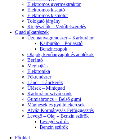
Elektromos gyermektraktor
Elektromos kisautó
Elektromos kismotor
Tologató járgány
Kiegészítők – Vedőfelszerelés
Quad alkatrészek
Üzemanyagrendszer – Karburátor
Karburáto – Porlasztó
Benzincsapok
Olajok, kenőanyagok és adalékok
Berántó
Meghajtás
Elektronika
Fékrendszer
Lánc – Lánckerék
Ülések – Miniquad
Karburátor szívócsonk
Gumiabroncs – Belső gumi
Mágnesek és gyújtótekercsek
Alváz-Kormányzás-Felfüggesztés
Levegő – Olaj – Benzin szűrők
Levegő szűrők
Benzin szűrők
Főoldal