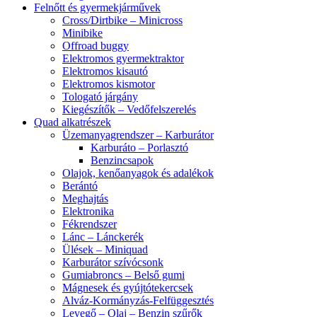
Felnőtt és gyermekjárművek
Cross/Dirtbike – Minicross
Minibike
Offroad buggy
Elektromos gyermektraktor
Elektromos kisautó
Elektromos kismotor
Tologató járgány
Kiegészítők – Vedőfelszerelés
Quad alkatrészek
Üzemanyagrendszer – Karburátor
Karburáto – Porlasztó
Benzincsapok
Olajok, kenőanyagok és adalékok
Berántó
Meghajtás
Elektronika
Fékrendszer
Lánc – Lánckerék
Ülések – Miniquad
Karburátor szívócsonk
Gumiabroncs – Belső gumi
Mágnesek és gyújtótekercsek
Alváz-Kormányzás-Felfüggesztés
Levegő – Olaj – Benzin szűrők