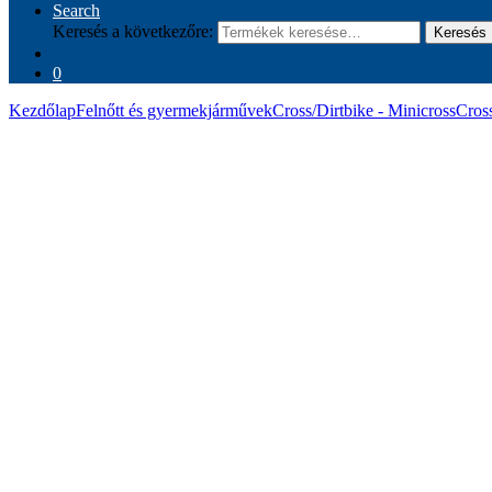
Search
Keresés a következőre:
Keresés
0
Kezdőlap
Felnőtt és gyermekjárművek
Cross/Dirtbike - Minicross
Cros