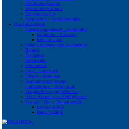
Elektromos kisautó
Elektromos kismotor
Tologató járgány
Kiegészítők – Vedőfelszerelés
Quad alkatrészek
Üzemanyagrendszer – Karburátor
Karburáto – Porlasztó
Benzincsapok
Olajok, kenőanyagok és adalékok
Berántó
Meghajtás
Elektronika
Fékrendszer
Lánc – Lánckerék
Ülések – Miniquad
Karburátor szívócsonk
Gumiabroncs – Belső gumi
Mágnesek és gyújtótekercsek
Alváz-Kormányzás-Felfüggesztés
Levegő – Olaj – Benzin szűrők
Levegő szűrők
Benzin szűrők