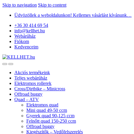
Skip to navigation
Skip to content
Üdvözöllek a weboldalunkon! Kellemes vásárlást kívánunk…
+36 30 414 69 54
info@kellhet.hu
Webárúház
Fiókom
Kedvenceim
Akciós termékeink
Teljes webárúház
Elektromos rollerek
Cross/Dirtbike – Minicross
Offroad buggy
Quad – ATV
Elektromos quad
Mini quad 49-50 ccm
Gyerek quad 90-125 ccm
Felnőtt quad 150-250 ccm
Offroad buggy
Kiegészítők – Vedőfelszerelés