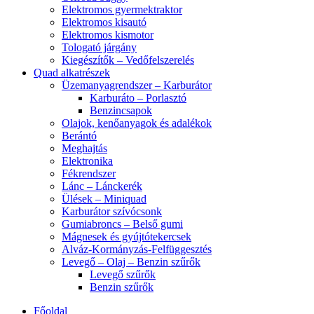
Elektromos gyermektraktor
Elektromos kisautó
Elektromos kismotor
Tologató járgány
Kiegészítők – Vedőfelszerelés
Quad alkatrészek
Üzemanyagrendszer – Karburátor
Karburáto – Porlasztó
Benzincsapok
Olajok, kenőanyagok és adalékok
Berántó
Meghajtás
Elektronika
Fékrendszer
Lánc – Lánckerék
Ülések – Miniquad
Karburátor szívócsonk
Gumiabroncs – Belső gumi
Mágnesek és gyújtótekercsek
Alváz-Kormányzás-Felfüggesztés
Levegő – Olaj – Benzin szűrők
Levegő szűrők
Benzin szűrők
Főoldal