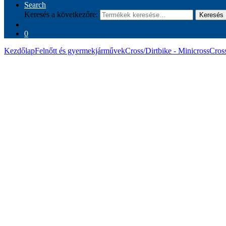
Search
Keresés a következőre:
Keresés
0
Kezdőlap
Felnőtt és gyermekjárművek
Cross/Dirtbike - Minicross
Cros