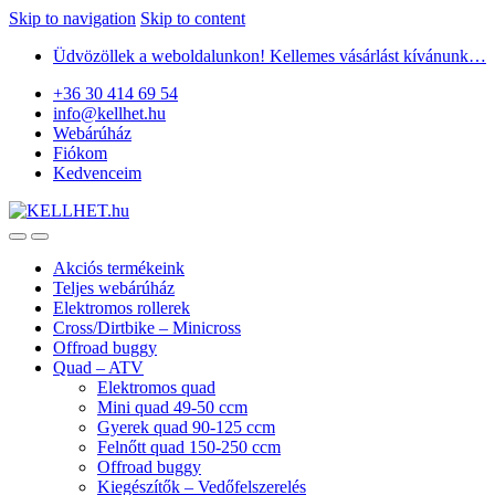
Skip to navigation
Skip to content
Üdvözöllek a weboldalunkon! Kellemes vásárlást kívánunk…
+36 30 414 69 54
info@kellhet.hu
Webárúház
Fiókom
Kedvenceim
Akciós termékeink
Teljes webárúház
Elektromos rollerek
Cross/Dirtbike – Minicross
Offroad buggy
Quad – ATV
Elektromos quad
Mini quad 49-50 ccm
Gyerek quad 90-125 ccm
Felnőtt quad 150-250 ccm
Offroad buggy
Kiegészítők – Vedőfelszerelés