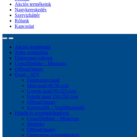
Akciós termékeink
Nagykereskedés
Szervizháttér
Rólunk
Kapcsolat
Akciós termékeink
Teljes webárúház
Elektromos rollerek
Cross/Dirtbike – Minicross
Offroad buggy
Quad – ATV
Elektromos quad
Mini quad 49-50 ccm
Gyerek quad 90-125 ccm
Felnőtt quad 150-250 ccm
Offroad buggy
Kiegészítők – Vedőfelszerelés
Felnőtt és gyermekjárművek
Cross/Dirtbike – Minicross
Minibike
Offroad buggy
Elektromos gyermektraktor