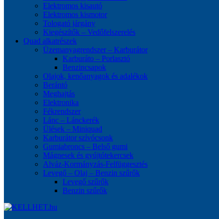
Elektromos kisautó
Elektromos kismotor
Tologató járgány
Kiegészítők – Vedőfelszerelés
Quad alkatrészek
Üzemanyagrendszer – Karburátor
Karburáto – Porlasztó
Benzincsapok
Olajok, kenőanyagok és adalékok
Berántó
Meghajtás
Elektronika
Fékrendszer
Lánc – Lánckerék
Ülések – Miniquad
Karburátor szívócsonk
Gumiabroncs – Belső gumi
Mágnesek és gyújtótekercsek
Alváz-Kormányzás-Felfüggesztés
Levegő – Olaj – Benzin szűrők
Levegő szűrők
Benzin szűrők