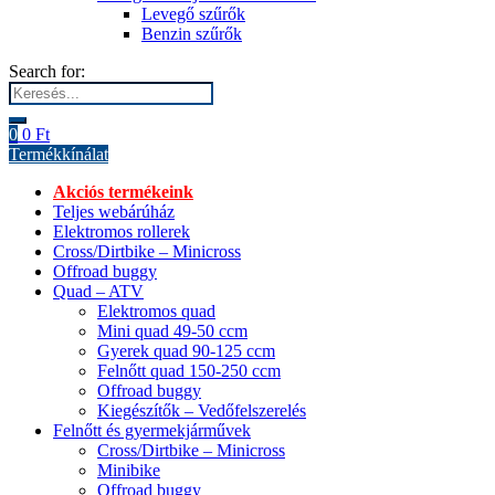
Levegő szűrők
Benzin szűrők
Search for:
0
0
Ft
Termékkínálat
Akciós termékeink
Teljes webárúház
Elektromos rollerek
Cross/Dirtbike – Minicross
Offroad buggy
Quad – ATV
Elektromos quad
Mini quad 49-50 ccm
Gyerek quad 90-125 ccm
Felnőtt quad 150-250 ccm
Offroad buggy
Kiegészítők – Vedőfelszerelés
Felnőtt és gyermekjárművek
Cross/Dirtbike – Minicross
Minibike
Offroad buggy