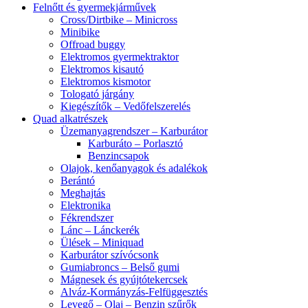
Felnőtt és gyermekjárművek
Cross/Dirtbike – Minicross
Minibike
Offroad buggy
Elektromos gyermektraktor
Elektromos kisautó
Elektromos kismotor
Tologató járgány
Kiegészítők – Vedőfelszerelés
Quad alkatrészek
Üzemanyagrendszer – Karburátor
Karburáto – Porlasztó
Benzincsapok
Olajok, kenőanyagok és adalékok
Berántó
Meghajtás
Elektronika
Fékrendszer
Lánc – Lánckerék
Ülések – Miniquad
Karburátor szívócsonk
Gumiabroncs – Belső gumi
Mágnesek és gyújtótekercsek
Alváz-Kormányzás-Felfüggesztés
Levegő – Olaj – Benzin szűrők