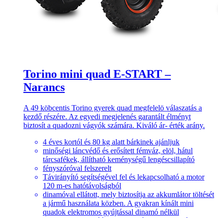
Torino mini quad E-START –
Narancs
A 49 köbcentis Torino gyerek quad megfelelö válaszatás a
kezdő részére. Az egyedi megjelenés garantált élményt
biztosít a quadozni vágyók számára. Kiváló ár- érték arány.
4 éves kortól és 80 kg alatt bárkinek ajánljuk
minőségi láncvédő és erősített fémváz, elöl, hátul
tárcsafékek, állítható keménységű lengéscsillapító
fényszóróval felszerelt
Távirányító segítségével fel és lekapcsolható a motor
120 m-es hatótávolságból
dinamóval ellátott, mely biztosítja az akkumlátor töltését
a jármű használata közben. A gyakran kínált mini
quadok elektromos gyújtással dinamó nélkül