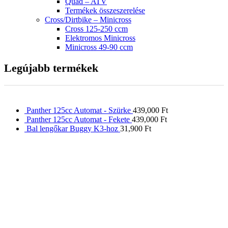
Quad – ATV
Termékek összeszerelése
Cross/Dirtbike – Minicross
Cross 125-250 ccm
Elektromos Minicross
Minicross 49-90 ccm
Legújabb termékek
Panther 125cc Automat - Szürke
439,000
Ft
Panther 125cc Automat - Fekete
439,000
Ft
Bal lengőkar Buggy K3-hoz
31,900
Ft