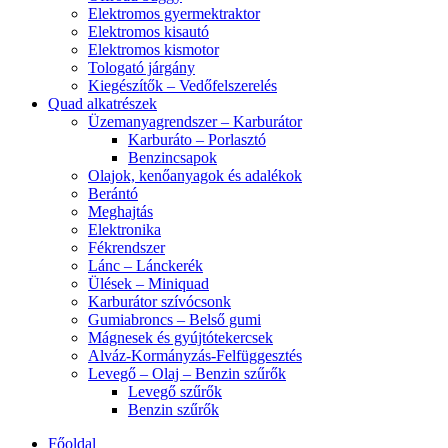
Elektromos gyermektraktor
Elektromos kisautó
Elektromos kismotor
Tologató járgány
Kiegészítők – Vedőfelszerelés
Quad alkatrészek
Üzemanyagrendszer – Karburátor
Karburáto – Porlasztó
Benzincsapok
Olajok, kenőanyagok és adalékok
Berántó
Meghajtás
Elektronika
Fékrendszer
Lánc – Lánckerék
Ülések – Miniquad
Karburátor szívócsonk
Gumiabroncs – Belső gumi
Mágnesek és gyújtótekercsek
Alváz-Kormányzás-Felfüggesztés
Levegő – Olaj – Benzin szűrők
Levegő szűrők
Benzin szűrők
Főoldal