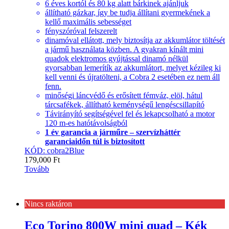
6 éves kortól és 80 kg alatt bárkinek ajánljuk
állítható gázkar, így be tudja állítani gyermekének a
kellő maximális sebességet
fényszóróval felszerelt
dinamóval ellátott, mely biztosítja az akkumlátor töltését
a jármű használata közben. A gyakran kínált mini
quadok elektromos gyújtással dinamó nélkül
gyorsabban lemerítík az akkumlátort, melyet kézileg ki
kell venni és újratölteni, a Cobra 2 esetében ez nem áll
fenn.
minőségi láncvédő és erősített fémváz, elöl, hátul
tárcsafékek, állítható keménységű lengéscsillapító
Távirányító segítségével fel és lekapcsolható a motor
120 m-es hatótávolságból
1 év garancia a járműre – szervízháttér
garanciaidőn túl is biztosított
KÓD: cobra2Blue
179,000
Ft
Tovább
Nincs raktáron
Eco Torino 800W mini quad – Kék