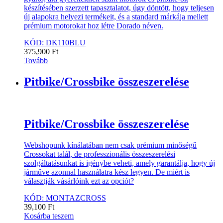
készítésében szerzett tapasztalatot, úgy döntött, hogy teljesen
új alapokra helyezi termékeit, és a standard márkája mellett
prémium motorokat hoz létre Dorado néven.
KÓD: DK110BLU
375,900
Ft
Tovább
Pitbike/Crossbike összeszerelése
Pitbike/Crossbike összeszerelése
Webshopunk kínálatában nem csak prémium minőségű
Crossokat talál, de professzionális összeszerelési
szolgáltatásunkat is igénybe veheti, amely garantálja, hogy új
járműve azonnal használatra kész legyen. De miért is
választják vásárlóink ezt az opciót?
KÓD: MONTAZCROSS
39,100
Ft
Kosárba teszem