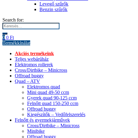
Levegő szűrők
Benzin szűrők
Search for:
0
0
Ft
Termékkínálat
Akciós termékeink
Teljes webárúház
Elektromos rollerek
Cross/Dirtbike – Minicross
Offroad buggy
Quad – ATV
Elektromos quad
Mini quad 49-50 ccm
Gyerek quad 90-125 ccm
Felnőtt quad 150-250 ccm
Offroad buggy
Kiegészítők – Vedőfelszerelés
Felnőtt és gyermekjárművek
Cross/Dirtbike – Minicross
Minibike
Offroad buggy