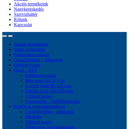
Akciós termékeink
Nagykereskedés
Szervizháttér
Rólunk
Kapcsolat
Akciós termékeink
Teljes webárúház
Elektromos rollerek
Cross/Dirtbike – Minicross
Offroad buggy
Quad – ATV
Elektromos quad
Mini quad 49-50 ccm
Gyerek quad 90-125 ccm
Felnőtt quad 150-250 ccm
Offroad buggy
Kiegészítők – Vedőfelszerelés
Felnőtt és gyermekjárművek
Cross/Dirtbike – Minicross
Minibike
Offroad buggy
Elektromos gyermektraktor