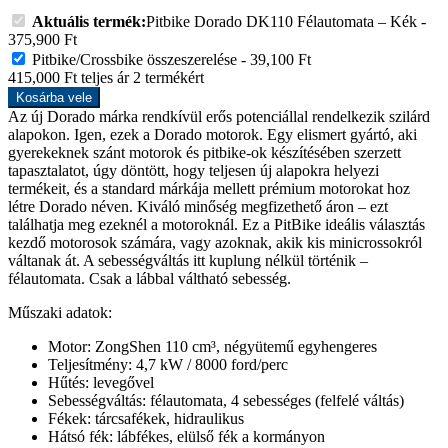
Aktuális termék:
Pitbike Dorado DK110 Félautomata – Kék
-
375,900
Ft
Pitbike/Crossbike összeszerelése
-
39,100
Ft
415,000
Ft
teljes ár
2
termékért
Kosárba vele
Az új Dorado márka rendkívül erős potenciállal rendelkezik szilárd
alapokon. Igen, ezek a Dorado motorok. Egy elismert gyártó, aki
gyerekeknek szánt motorok és pitbike-ok készítésében szerzett
tapasztalatot, úgy döntött, hogy teljesen új alapokra helyezi
termékeit, és a standard márkája mellett prémium motorokat hoz
létre Dorado néven. Kiváló minőség megfizethető áron – ezt
találhatja meg ezeknél a motoroknál. Ez a PitBike ideális választás
kezdő motorosok számára, vagy azoknak, akik kis minicrossokról
váltanak át. A sebességváltás itt kuplung nélkül történik –
félautomata. Csak a lábbal váltható sebesség.
Műszaki adatok:
Motor: ZongShen 110 cm³, négyütemű egyhengeres
Teljesítmény: 4,7 kW / 8000 ford/perc
Hűtés: levegővel
Sebességváltás: félautomata, 4 sebességes (felfelé váltás)
Fékek: tárcsafékek, hidraulikus
Hátsó fék: lábfékes, elülső fék a kormányon