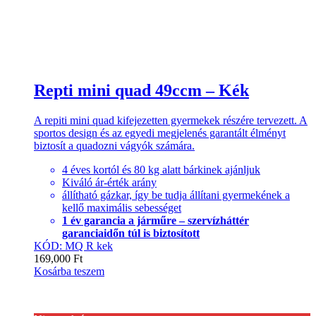
Repti mini quad 49ccm – Kék
A repiti mini quad kifejezetten gyermekek részére tervezett. A
sportos design és az egyedi megjelenés garantált élményt
biztosít a quadozni vágyók számára.
4 éves kortól és 80 kg alatt bárkinek ajánljuk
Kiváló ár-érték arány
állítható gázkar, így be tudja állítani gyermekének a
kellő maximális sebességet
1 év garancia a járműre – szervízháttér
garanciaidőn túl is biztosított
KÓD: MQ R kek
169,000
Ft
Kosárba teszem