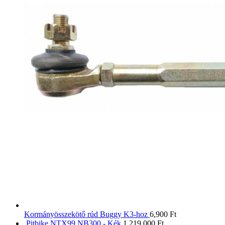
Kormányösszekötő rúd Buggy K3-hoz
6,900
Ft
Pitbike NTX99 NB300 - Kék
1,219,000
Ft