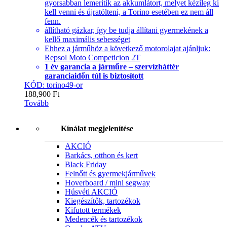
gyorsabban lemerítík az akkumlátort, melyet kézileg ki
kell venni és újratölteni, a Torino esetében ez nem áll
fenn.
állítható gázkar, így be tudja állítani gyermekének a
kellő maximális sebességet
Ehhez a járműhöz a következő motorolajat ajánljuk:
Repsol Moto Competicion 2T
1 év garancia a járműre – szervízháttér
garanciaidőn túl is biztosított
KÓD: torino49-or
188,900
Ft
Tovább
Kínálat megjelenítése
AKCIÓ
Barkács, otthon és kert
Black Friday
Felnőtt és gyermekjárművek
Hoverboard / mini segway
Húsvéti AKCIÓ
Kiegészítők, tartozékok
Kifutott termékek
Medencék és tartozékok