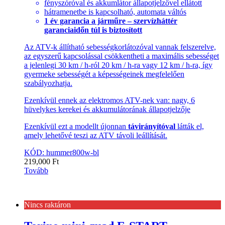
fényszóróval és akkumlátor állapotjelzővel ellátott
hátramenetbe is kapcsolható, automata váltós
1 év garancia a járműre – szervízháttér
garanciaidőn túl is biztosított
Az ATV-k állítható sebességkorlátozóval vannak felszerelve,
az egyszerű kapcsolással csökkentheti a maximális sebességet
a jelenlegi 30 km / h-ról 20 km / h-ra vagy 12 km / h-ra, így
gyermeke sebességét a képességeinek megfelelően
szabályozhatja.
Ezenkívül ennek az elektromos ATV-nek van: nagy, 6
hüvelykes kerekei és akkumulátorának állapotjelzője
Ezenkívül ezt a modellt újonnan
távirányítóval
látták el,
amely lehetővé teszi az ATV távoli leállítását.
KÓD: hummer800w-bl
219,000
Ft
Tovább
Nincs raktáron