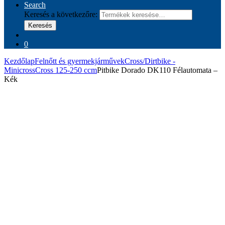
Search
Keresés a következőre:
Keresés
0
Kezdőlap
Felnőtt és gyermekjárművek
Cross/Dirtbike -
Minicross
Cross 125-250 ccm
Pitbike Dorado DK110 Félautomata –
Kék