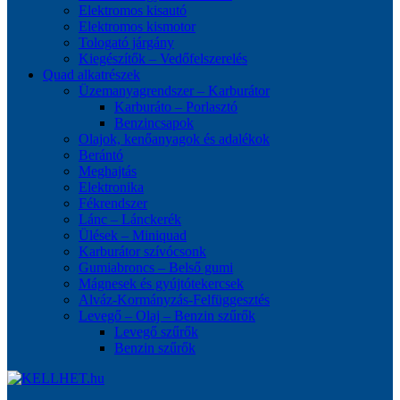
Elektromos kisautó
Elektromos kismotor
Tologató járgány
Kiegészítők – Vedőfelszerelés
Quad alkatrészek
Üzemanyagrendszer – Karburátor
Karburáto – Porlasztó
Benzincsapok
Olajok, kenőanyagok és adalékok
Berántó
Meghajtás
Elektronika
Fékrendszer
Lánc – Lánckerék
Ülések – Miniquad
Karburátor szívócsonk
Gumiabroncs – Belső gumi
Mágnesek és gyújtótekercsek
Alváz-Kormányzás-Felfüggesztés
Levegő – Olaj – Benzin szűrők
Levegő szűrők
Benzin szűrők