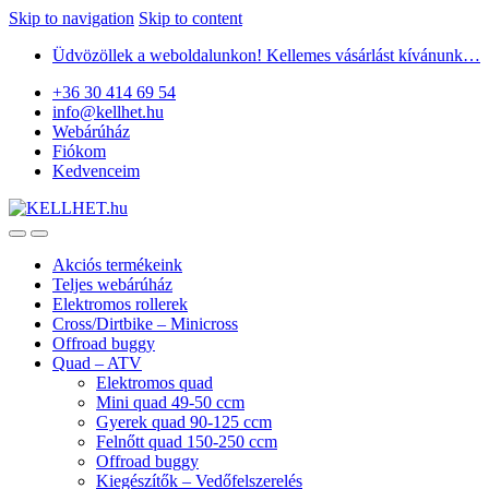
Skip to navigation
Skip to content
Üdvözöllek a weboldalunkon! Kellemes vásárlást kívánunk…
+36 30 414 69 54
info@kellhet.hu
Webárúház
Fiókom
Kedvenceim
Akciós termékeink
Teljes webárúház
Elektromos rollerek
Cross/Dirtbike – Minicross
Offroad buggy
Quad – ATV
Elektromos quad
Mini quad 49-50 ccm
Gyerek quad 90-125 ccm
Felnőtt quad 150-250 ccm
Offroad buggy
Kiegészítők – Vedőfelszerelés