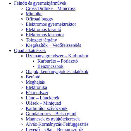
Felnőtt és gyermekjárművek
Cross/Dirtbike – Minicross
Minibike
Offroad buggy
Elektromos gyermektraktor
Elektromos kisautó
Elektromos kismotor
Tologató járgány
Kiegészítők – Vedőfelszerelés
Quad alkatrészek
Üzemanyagrendszer – Karburátor
Karburáto – Porlasztó
Benzincsapok
Olajok, kenőanyagok és adalékok
Berántó
Meghajtás
Elektronika
Fékrendszer
Lánc – Lánckerék
Ülések – Miniquad
Karburátor szívócsonk
Gumiabroncs – Belső gumi
Mágnesek és gyújtótekercsek
Alváz-Kormányzás-Felfüggesztés
Levegő – Olaj – Benzin szűrők