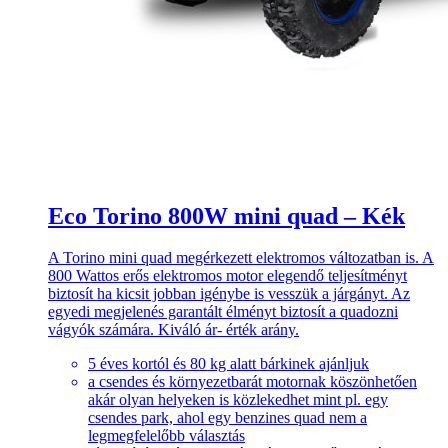
Eco Torino 800W mini quad – Kék
A Torino mini quad megérkezett elektromos változatban is. A
800 Wattos erős elektromos motor elegendő teljesítményt
biztosít ha kicsit jobban igénybe is vesszük a járgányt. Az
egyedi megjelenés garantált élményt biztosít a quadozni
vágyók számára. Kiváló ár- érték arány.
5 éves kortól és 80 kg alatt bárkinek ajánljuk
a csendes és környezetbarát motornak köszönhetően
akár olyan helyeken is közlekedhet mint pl. egy
csendes park, ahol egy benzines quad nem a
legmegfelelőbb választás