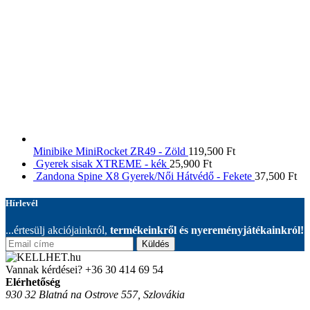
Minibike MiniRocket ZR49 - Zöld
119,500
Ft
Gyerek sisak XTREME - kék
25,900
Ft
Zandona Spine X8 Gyerek/Női Hátvédő - Fekete
37,500
Ft
Hírlevél
...értesülj akciójainkról,
termékeinkről és nyereményjátékainkról!
Küldés
Vannak kérdései?
+36 30 414 69 54
Elérhetőség
930 32 Blatná na Ostrove 557, Szlovákia