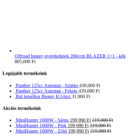
Offroad buggy gyerekeknek 200ccm BLAZER 1+1 - kék
805,000
Ft
Legújabb termékeink
Panther 125cc Automat - Szürke
439,000
Ft
Panther 125cc Automat - Fekete
439,000
Ft
Bal lengőkar Buggy K3-hoz
31,900
Ft
Akciós termékeink
MiniHunter 1000W - Sárga
199,990
Ft
219,000
Ft
MiniHunter 1000W - Pink
199,990
Ft
219,000
Ft
MiniHunter 1000W - Zöld
199,990
Ft
219,000
Ft