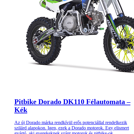
Pitbike Dorado DK110 Félautomata –
Kék
Az új Dorado márka rendkívül erős potenciállal rendelkezik
szilárd alapokon. Igen, ezek a Dorado motorok. Egy elismert
gyártó, aki gyerekeknek szánt motorok és pitbike-ok