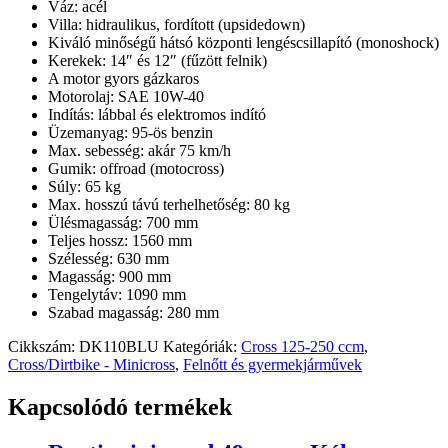
Váz: acél
Villa: hidraulikus, fordított (upsidedown)
Kiváló minőségű hátsó központi lengéscsillapító (monoshock)
Kerekek: 14″ és 12″ (fűzött felnik)
A motor gyors gázkaros
Motorolaj: SAE 10W-40
Indítás: lábbal és elektromos indító
Üzemanyag: 95-ös benzin
Max. sebesség: akár 75 km/h
Gumik: offroad (motocross)
Súly: 65 kg
Max. hosszú távú terhelhetőség: 80 kg
Ülésmagasság: 700 mm
Teljes hossz: 1560 mm
Szélesség: 630 mm
Magasság: 900 mm
Tengelytáv: 1090 mm
Szabad magasság: 280 mm
Cikkszám:
DK110BLU
Kategóriák:
Cross 125-250 ccm
,
Cross/Dirtbike - Minicross
,
Felnőtt és gyermekjárművek
Kapcsolódó termékek