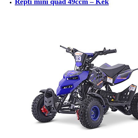
Repti mini quad 49ccm – Kék