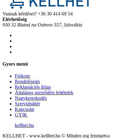
Vannak kérdései?
+36 30 414 69 54
Elérhetőség
930 32 Blatná na Ostrove 557, Szlovákia
Gyors menü
Fiókom
Rendeléseim
Reklamációs űrlap
Általános szerződési feltételek
Nagykereskedés
Szervizháttér
Kapcsolat
GYIK
kellhet.hu
KELLHET - www.kellhet.hu © Minden jog fenntartva