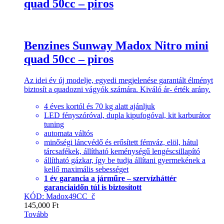
quad 50cc – piros
Benzines Sunway Madox Nitro mini
quad 50cc – piros
Az idei év új modelje, egyedi megjelenése garantált élményt
biztosít a quadozni vágyók számára. Kiváló ár- érték arány.
4 éves kortól és 70 kg alatt ajánljuk
LED fényszóróval, dupla kipufogóval, kit karburátor
tuning
automata váltós
minőségi láncvédő és erősített fémváz, elöl, hátul
tárcsafékek, állítható keménységű lengéscsillapító
állítható gázkar, így be tudja állítani gyermekének a
kellő maximális sebességet
1 év garancia a járműre – szervízháttér
garanciaidőn túl is biztosított
KÓD: Madox49CC_č
145,000
Ft
Tovább