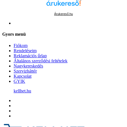
Árukereső.hu
Gyors menü
Fiókom
Rendeléseim
Reklamációs űrlap
Általános szerződési feltételek
Nagykereskedés
Szervizháttér
Kapcsolat
GYIK
kellhet.hu