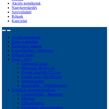
Akciós termékeink
Nagykereskedés
Szervizháttér
Rólunk
Kapcsolat
Akciós termékeink
Teljes webárúház
Elektromos rollerek
Cross/Dirtbike – Minicross
Offroad buggy
Quad – ATV
Elektromos quad
Mini quad 49-50 ccm
Gyerek quad 90-125 ccm
Felnőtt quad 150-250 ccm
Offroad buggy
Kiegészítők – Vedőfelszerelés
Felnőtt és gyermekjárművek
Cross/Dirtbike – Minicross
Minibike
Offroad buggy
Elektromos gyermektraktor