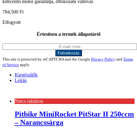
köbcentis motor garantálja, ötfokozatú váltóval.
784,500
Ft
Elfogyott
Értesítsen a termék állapotáról
This site is protected by reCAPTCHA and the Google
Privacy Policy
and
Terms
of Service
apply.
Kiegészítők
Leírás
Nincs raktáron
Pitbike MiniRocket PitStar II 250ccm
– Narancssárga