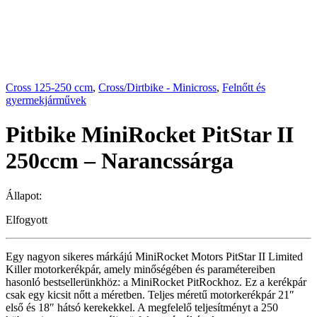
Cross 125-250 ccm
,
Cross/Dirtbike - Minicross
,
Felnőtt és
gyermekjárművek
Pitbike MiniRocket PitStar II
250ccm – Narancssárga
Állapot:
Elfogyott
Egy nagyon sikeres márkájú MiniRocket Motors PitStar II Limited
Killer motorkerékpár, amely minőségében és paramétereiben
hasonló bestsellerünkhöz: a MiniRocket PitRockhoz. Ez a kerékpár
csak egy kicsit nőtt a méretben. Teljes méretű motorkerékpár 21″
első és 18″ hátsó kerekekkel. A megfelelő teljesítményt a 250