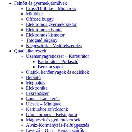
Felnőtt és gyermekjárművek
Cross/Dirtbike – Minicross
Minibike
Offroad buggy
Elektromos gyermektraktor
Elektromos kisautó
Elektromos kismotor
Tologató járgány
Kiegészítők – Vedőfelszerelés
Quad alkatrészek
Üzemanyagrendszer – Karburátor
Karburáto – Porlasztó
Benzincsapok
Olajok, kenőanyagok és adalékok
Berántó
Meghajtás
Elektronika
Fékrendszer
Lánc – Lánckerék
Ülések – Miniquad
Karburátor szívócsonk
Gumiabroncs – Belső gumi
Mágnesek és gyújtótekercsek
Alváz-Kormányzás-Felfüggesztés
Levegő – Olaj – Benzin szűrők