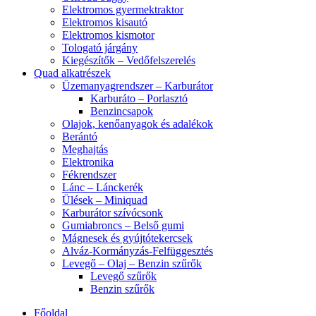
Elektromos gyermektraktor
Elektromos kisautó
Elektromos kismotor
Tologató járgány
Kiegészítők – Vedőfelszerelés
Quad alkatrészek
Üzemanyagrendszer – Karburátor
Karburáto – Porlasztó
Benzincsapok
Olajok, kenőanyagok és adalékok
Berántó
Meghajtás
Elektronika
Fékrendszer
Lánc – Lánckerék
Ülések – Miniquad
Karburátor szívócsonk
Gumiabroncs – Belső gumi
Mágnesek és gyújtótekercsek
Alváz-Kormányzás-Felfüggesztés
Levegő – Olaj – Benzin szűrők
Levegő szűrők
Benzin szűrők
Főoldal