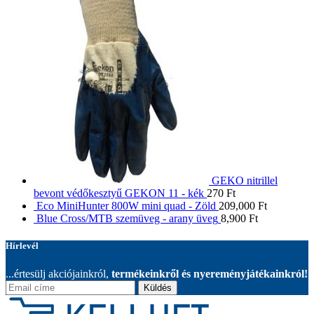
GEKO nitrillel
bevont védőkesztyű GEKON 11 - kék
270
Ft
Eco MiniHunter 800W mini quad - Zöld
209,000
Ft
Blue Cross/MTB szemüveg - arany üveg
8,900
Ft
Hírlevél
...értesülj akciójainkról,
termékeinkről és nyereményjátékainkról!
Küldés