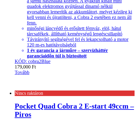
a jármű használata közben. A gyakran kínált mini
quadok elektromos gyújtással dinamó nélkül
gyorsabban lemerítík az akkumlátort, melyet kézileg ki
kell venni és újratölteni, a Cobra 2 esetében ez nem áll
fenn.
minőségi láncvédő és erősített fémváz, elöl, hátul
tárcsafékek, állítható keménységű lengéscsillapító
Távirányító segítségével fel és lekapcsolható a motor
120 m-es hatótávolságból
1 év garancia a járműre – szervízháttér
garanciaidőn túl is biztosított
KÓD: cobra2Blue
179,000
Ft
Tovább
Nincs raktáron
Pocket Quad Cobra 2 E-start 49ccm –
Piros