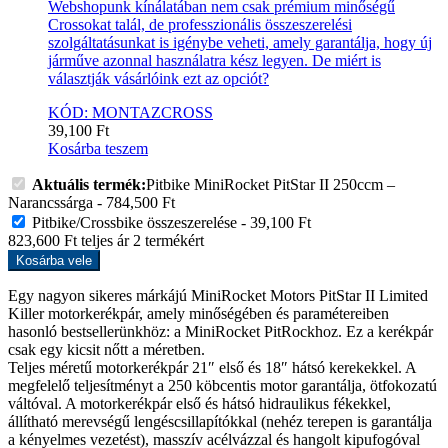
Webshopunk kínálatában nem csak prémium minőségű
Crossokat talál, de professzionális összeszerelési
szolgáltatásunkat is igénybe veheti, amely garantálja, hogy új
járműve azonnal használatra kész legyen. De miért is
választják vásárlóink ezt az opciót?
KÓD: MONTAZCROSS
39,100
Ft
Kosárba teszem
Aktuális termék:
Pitbike MiniRocket PitStar II 250ccm –
Narancssárga
-
784,500
Ft
Pitbike/Crossbike összeszerelése
-
39,100
Ft
823,600
Ft
teljes ár
2
termékért
Kosárba vele
Egy nagyon sikeres márkájú MiniRocket Motors PitStar II Limited
Killer motorkerékpár, amely minőségében és paramétereiben
hasonló bestsellerünkhöz: a MiniRocket PitRockhoz. Ez a kerékpár
csak egy kicsit nőtt a méretben.
Teljes méretű motorkerékpár 21″ első és 18″ hátsó kerekekkel. A
megfelelő teljesítményt a 250 köbcentis motor garantálja, ötfokozatú
váltóval. A motorkerékpár első és hátsó hidraulikus fékekkel,
állítható merevségű lengéscsillapítókkal (nehéz terepen is garantálja
a kényelmes vezetést), masszív acélvázzal és hangolt kipufogóval