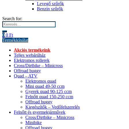
Levegő szűrők
Benzin szűrők
Search for:
0
0
Ft
Termékkínálat
Akciós termékeink
Teljes webárúház
Elektromos rollerek
Cross/Dirtbike – Minicross
Offroad buggy
Quad – ATV
Elektromos quad
Mini quad 49-50 ccm
Gyerek quad 90-125 ccm
Felnőtt quad 150-250 ccm
Offroad buggy
Kiegészítők – Vedőfelszerelés
Felnőtt és gyermekjárművek
Cross/Dirtbike – Minicross
Minibike
Offroad buggy