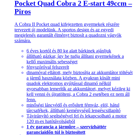
Pocket Quad Cobra 2 E-start 49ccm –
Piros
A Cobra II Pocket quad kifejezetten gyermekek részére
tervezett új modelünk. A sportos design és az egyedi
megjelenés garantált élményt biztosít a quadozni vágyók
számára.
6 éves kortól és 80 kg alatt bárkinek ajánljuk
állítható gázkar, így be tudja állítani gyermekének a
kellő maximális sebességet
fényszóróval felszerelt
dinamóval ellátott, mely biztosítja az akkumlátor töltését
a jármű használata közben. A gyakran kínált mini
quadok elektromos gyújtással dinamó nélkül
gyorsabban lemerítík az akkumlátort, melyet kézileg ki
kell venni és újratölteni, a Cobra 2 esetében ez nem áll
fenn.
minőségi láncvédő és erősített fémváz, elöl, hátul
tárcsafékek, állítható keménységű lengéscsillapító
Távirányító segítségével fel és lekapcsolható a motor
120 m-es hatótávolságból
1 év garancia a járműre – szervízháttér
garanciaidőn túl is biztosított