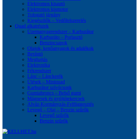
Elektromos kisautó
Elektromos kismotor
Tologató járgány
Kiegészítők – Vedőfelszerelés
Quad alkatrészek
Üzemanyagrendszer – Karburátor
Karburáto – Porlasztó
Benzincsapok
Olajok, kenőanyagok és adalékok
Berántó
Meghajtás
Elektronika
Fékrendszer
Lánc – Lánckerék
Ülések – Miniquad
Karburátor szívócsonk
Gumiabroncs – Belső gumi
Mágnesek és gyújtótekercsek
Alváz-Kormányzás-Felfüggesztés
Levegő – Olaj – Benzin szűrők
Levegő szűrők
Benzin szűrők