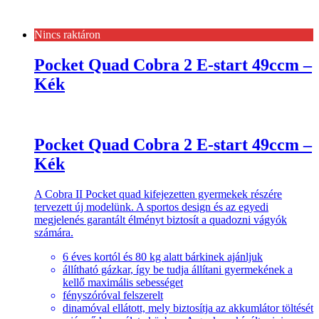
Nincs raktáron
Pocket Quad Cobra 2 E-start 49ccm –
Kék
Pocket Quad Cobra 2 E-start 49ccm –
Kék
A Cobra II Pocket quad kifejezetten gyermekek részére
tervezett új modelünk. A sportos design és az egyedi
megjelenés garantált élményt biztosít a quadozni vágyók
számára.
6 éves kortól és 80 kg alatt bárkinek ajánljuk
állítható gázkar, így be tudja állítani gyermekének a
kellő maximális sebességet
fényszóróval felszerelt
dinamóval ellátott, mely biztosítja az akkumlátor töltését