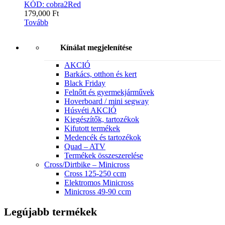
KÓD: cobra2Red
179,000
Ft
Tovább
Kínálat megjelenítése
AKCIÓ
Barkács, otthon és kert
Black Friday
Felnőtt és gyermekjárművek
Hoverboard / mini segway
Húsvéti AKCIÓ
Kiegészítők, tartozékok
Kifutott termékek
Medencék és tartozékok
Quad – ATV
Termékek összeszerelése
Cross/Dirtbike – Minicross
Cross 125-250 ccm
Elektromos Minicross
Minicross 49-90 ccm
Legújabb termékek