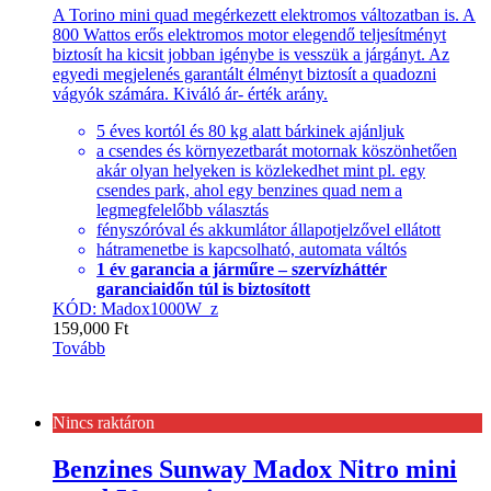
A Torino mini quad megérkezett elektromos változatban is. A
800 Wattos erős elektromos motor elegendő teljesítményt
biztosít ha kicsit jobban igénybe is vesszük a járgányt. Az
egyedi megjelenés garantált élményt biztosít a quadozni
vágyók számára. Kiváló ár- érték arány.
5 éves kortól és 80 kg alatt bárkinek ajánljuk
a csendes és környezetbarát motornak köszönhetően
akár olyan helyeken is közlekedhet mint pl. egy
csendes park, ahol egy benzines quad nem a
legmegfelelőbb választás
fényszóróval és akkumlátor állapotjelzővel ellátott
hátramenetbe is kapcsolható, automata váltós
1 év garancia a járműre – szervízháttér
garanciaidőn túl is biztosított
KÓD: Madox1000W_z
159,000
Ft
Tovább
Nincs raktáron
Benzines Sunway Madox Nitro mini