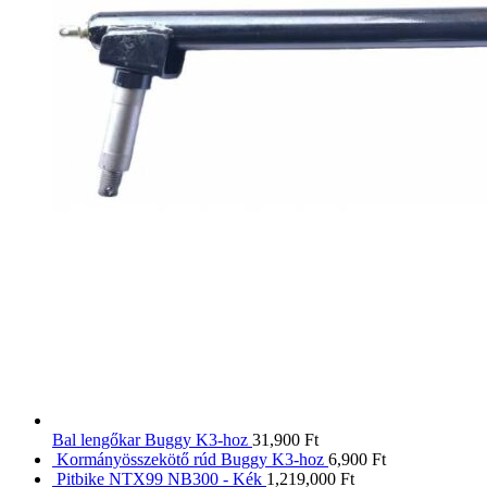
Bal lengőkar Buggy K3-hoz
31,900
Ft
Kormányösszekötő rúd Buggy K3-hoz
6,900
Ft
Pitbike NTX99 NB300 - Kék
1,219,000
Ft