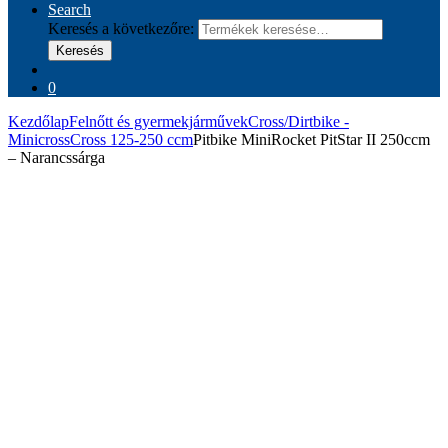
Search
Keresés a következőre:
Keresés
0
Kezdőlap
Felnőtt és gyermekjárművek
Cross/Dirtbike -
Minicross
Cross 125-250 ccm
Pitbike MiniRocket PitStar II 250ccm
– Narancssárga