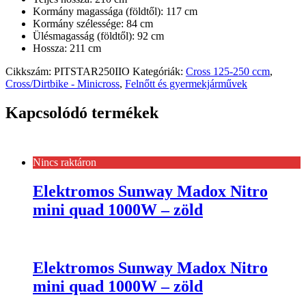
Kormány magassága (földtől): 117 cm
Kormány szélessége: 84 cm
Ülésmagasság (földtől): 92 cm
Hossza: 211 cm
Cikkszám:
PITSTAR250IIO
Kategóriák:
Cross 125-250 ccm
,
Cross/Dirtbike - Minicross
,
Felnőtt és gyermekjárművek
Kapcsolódó termékek
Nincs raktáron
Elektromos Sunway Madox Nitro
mini quad 1000W – zöld
Elektromos Sunway Madox Nitro
mini quad 1000W – zöld