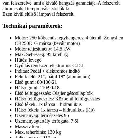
van felszerelve, ami a kiváló hangzás garanciája. A felszerelt
abroncsokat terepre választották ki.
Ezen kívül elülső lámpával felszerelt.
Technikai paraméterek:
Motor: 250 köbcentis, egyhengeres, 4 ütemű, Zongshen
CB250D-G márka (bevált motor)
Motor teljesítmény: 14,5 kW
Max. Sebesség: 95 km/h-ig
Hűtés: levegő
Gyújtás rendszer: elektromos C.D.I.
Indítás: Pedál + elektromos indító
Felnik: elöl 21″, hátul 18″ (alumínium)
Első gumi: 80/100-21
Hátsó gumi: 110/90-18
Első felfüggesztés: Olajlengéscsillapítók
Hátsó felfüggesztés: Központi felfüggesztés
Első fékek: 1x tárcsa – hidraulikus
Hátsó fékek: 1x tárcsa – hidraulikus (láb)
Üzemanyag: természetes 95
Üzemanyagtartály térfogata: 7,5l
Masszív keret
Max. teherbírás: 130 kg
Teljes hossza: 210 cm