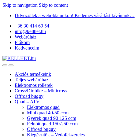
Skip to navigation
Skip to content
Üdvözöllek a weboldalunkon! Kellemes vásárlást kívánunk…
+36 30 414 69 54
info@kellhet.hu
Webárúház
Fiókom
Kedvenceim
Akciós termékeink
Teljes webárúház
Elektromos rollerek
Cross/Dirtbike – Minicross
Offroad buggy
Quad – ATV
Elektromos quad
Mini quad 49-50 ccm
Gyerek quad 90-125 ccm
Felnőtt quad 150-250 ccm
Offroad buggy
Kiegészítők – Vedőfelszerelés