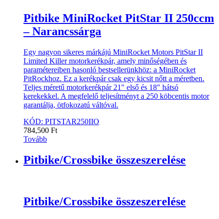
Pitbike MiniRocket PitStar II 250ccm
– Narancssárga
Egy nagyon sikeres márkájú MiniRocket Motors PitStar II
Limited Killer motorkerékpár, amely minőségében és
paramétereiben hasonló bestsellerünkhöz: a MiniRocket
PitRockhoz. Ez a kerékpár csak egy kicsit nőtt a méretben.
Teljes méretű motorkerékpár 21″ első és 18″ hátsó
kerekekkel. A megfelelő teljesítményt a 250 köbcentis motor
garantálja, ötfokozatú váltóval.
KÓD: PITSTAR250IIO
784,500
Ft
Tovább
Pitbike/Crossbike összeszerelése
Pitbike/Crossbike összeszerelése