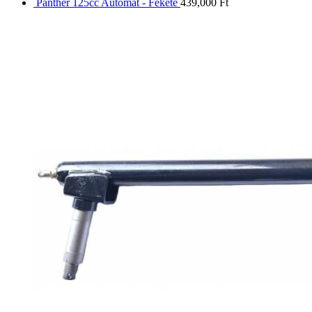
Panther 125cc Automat - Fekete
439,000
Ft