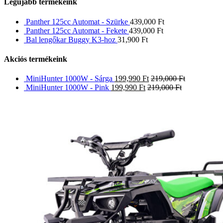
Legújabb termékeink
Panther 125cc Automat - Szürke
439,000
Ft
Panther 125cc Automat - Fekete
439,000
Ft
Bal lengőkar Buggy K3-hoz
31,900
Ft
Akciós termékeink
MiniHunter 1000W - Sárga
199,990
Ft
219,000
Ft
MiniHunter 1000W - Pink
199,990
Ft
219,000
Ft