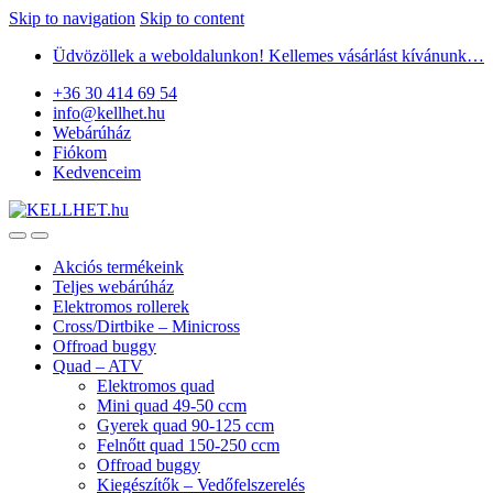
Skip to navigation
Skip to content
Üdvözöllek a weboldalunkon! Kellemes vásárlást kívánunk…
+36 30 414 69 54
info@kellhet.hu
Webárúház
Fiókom
Kedvenceim
Akciós termékeink
Teljes webárúház
Elektromos rollerek
Cross/Dirtbike – Minicross
Offroad buggy
Quad – ATV
Elektromos quad
Mini quad 49-50 ccm
Gyerek quad 90-125 ccm
Felnőtt quad 150-250 ccm
Offroad buggy
Kiegészítők – Vedőfelszerelés