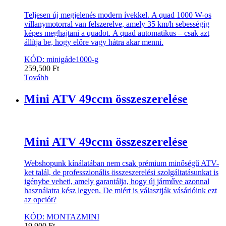
Teljesen új megjelenés modern ívekkel. A quad 1000 W-os
villanymotorral van felszerelve, amely 35 km/h sebességig
képes meghajtani a quadot. A quad automatikus – csak azt
állítja be, hogy előre vagy hátra akar menni.
KÓD: minigáde1000-g
259,500
Ft
Tovább
Mini ATV 49ccm összeszerelése
Mini ATV 49ccm összeszerelése
Webshopunk kínálatában nem csak prémium minőségű ATV-
ket talál, de professzionális összeszerelési szolgáltatásunkat is
igénybe veheti, amely garantálja, hogy új járműve azonnal
használatra kész legyen. De miért is választják vásárlóink ezt
az opciót?
KÓD: MONTAZMINI
19,900
Ft