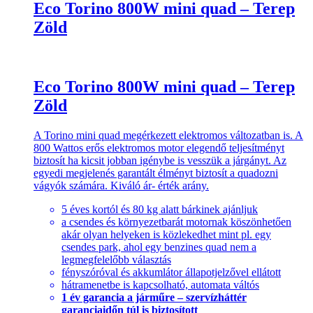
Eco Torino 800W mini quad – Terep
Zöld
Eco Torino 800W mini quad – Terep
Zöld
A Torino mini quad megérkezett elektromos változatban is. A
800 Wattos erős elektromos motor elegendő teljesítményt
biztosít ha kicsit jobban igénybe is vesszük a járgányt. Az
egyedi megjelenés garantált élményt biztosít a quadozni
vágyók számára. Kiváló ár- érték arány.
5 éves kortól és 80 kg alatt bárkinek ajánljuk
a csendes és környezetbarát motornak köszönhetően
akár olyan helyeken is közlekedhet mint pl. egy
csendes park, ahol egy benzines quad nem a
legmegfelelőbb választás
fényszóróval és akkumlátor állapotjelzővel ellátott
hátramenetbe is kapcsolható, automata váltós
1 év garancia a járműre – szervízháttér
garanciaidőn túl is biztosított