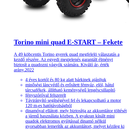
Torino mini quad E-START – Fekete
A 49 köbcentis Torino gyerek quad megfelelö válaszatás a
kezdő részére. Az egyedi megjelenés garantált élményt
biztosít a quadozni vágyók számára. Kiváló ár- érték
arány.2022
4 éves kortól és 80 kg alatt bárkinek ajánljuk
minőségi láncvédő és erősített fémváz, elöl, hátul
tárcsafékek, állítható keménységű lengéscsillapító
fényszóróval felszerelt
Távirányító segítségével fel és lekapcsolható a motor
120 m-es hatótávolságból
dinamóval ellátott, mely biztosítja az akkumlátor töltését
a jármű használata közben. A gyakran kínált mini
quadok elektromos gyújtással dinamó nélkül
gyorsabban lemerítík az akkumlátort, melyet kézileg ki