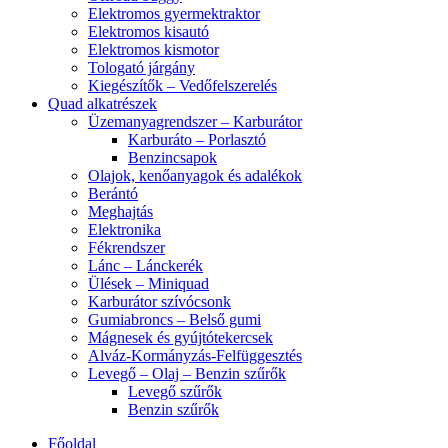
Elektromos gyermektraktor
Elektromos kisautó
Elektromos kismotor
Tologató járgány
Kiegészítők – Vedőfelszerelés
Quad alkatrészek
Üzemanyagrendszer – Karburátor
Karburáto – Porlasztó
Benzincsapok
Olajok, kenőanyagok és adalékok
Berántó
Meghajtás
Elektronika
Fékrendszer
Lánc – Lánckerék
Ülések – Miniquad
Karburátor szívócsonk
Gumiabroncs – Belső gumi
Mágnesek és gyújtótekercsek
Alváz-Kormányzás-Felfüggesztés
Levegő – Olaj – Benzin szűrők
Levegő szűrők
Benzin szűrők
Főoldal