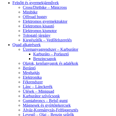
Felnőtt és gyermekjárművek
Cross/Dirtbike – Minicross
Minibike
Offroad buggy
Elektromos gyermektraktor
Elektromos kisautó
Elektromos kismotor
Tologató járgány
Kiegészítők – Vedőfelszerelés
Quad alkatrészek
Üzemanyagrendszer – Karburátor
Karburáto – Porlasztó
Benzincsapok
Olajok, kenőanyagok és adalékok
Berántó
Meghajtás
Elektronika
Fékrendszer
Lánc – Lánckerék
Ülések – Miniquad
Karburátor szívócsonk
Gumiabroncs – Belső gumi
Mágnesek és gyújtótekercsek
Alváz-Kormányzás-Felfüggesztés
Levegő – Olaj – Benzin szűrők