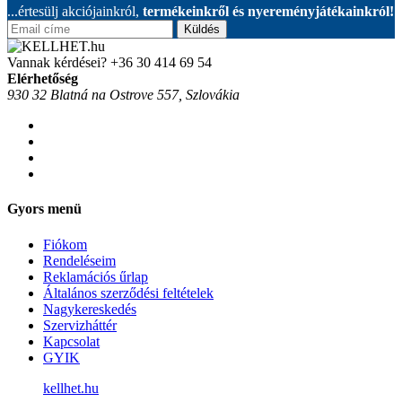
...értesülj akciójainkról,
termékeinkről és nyereményjátékainkról!
Küldés
Vannak kérdései?
+36 30 414 69 54
Elérhetőség
930 32 Blatná na Ostrove 557, Szlovákia
Gyors menü
Fiókom
Rendeléseim
Reklamációs űrlap
Általános szerződési feltételek
Nagykereskedés
Szervizháttér
Kapcsolat
GYIK
kellhet.hu