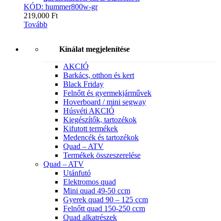
KÓD: hummer800w-gr
219,000
Ft
Tovább
Kínálat megjelenítése
AKCIÓ
Barkács, otthon és kert
Black Friday
Felnőtt és gyermekjárművek
Hoverboard / mini segway
Húsvéti AKCIÓ
Kiegészítők, tartozékok
Kifutott termékek
Medencék és tartozékok
Quad – ATV
Termékek összeszerelése
Quad – ATV
Utánfutó
Elektromos quad
Mini quad 49-50 ccm
Gyerek quad 90 – 125 ccm
Felnőtt quad 150-250 ccm
Quad alkatrészek