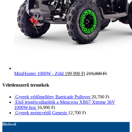
MiniHunter 1000W - Zöld
199,990
Ft
219,000
Ft
Véletlenszerű termékek
Gyerek védőmellény Barricade Pullover
20,700
Ft
Első lengéscsillapítók a Minicross XB67 Xtreme 36V
1000W-hoz
16,900
Ft
Gyerek gerincvédő Genesis
12,700
Ft
Hírlevél