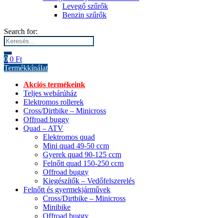
Levegő szűrők
Benzin szűrők
Search for:
0
0
Ft
Termékkínálat
Akciós termékeink
Teljes webárúház
Elektromos rollerek
Cross/Dirtbike – Minicross
Offroad buggy
Quad – ATV
Elektromos quad
Mini quad 49-50 ccm
Gyerek quad 90-125 ccm
Felnőtt quad 150-250 ccm
Offroad buggy
Kiegészítők – Vedőfelszerelés
Felnőtt és gyermekjárművek
Cross/Dirtbike – Minicross
Minibike
Offroad buggy