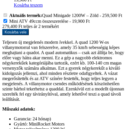
Kosárba teszem
Aktuális termék:
Quad Minigade 1200W – Zöld
-
259,500
Ft
Mini ATV 49ccm összeszerelése
-
19,900
Ft
279,400
Ft
teljes ár
2
termékért
Kosárba vele
Teljesen új megjelenés modern ívekkel. A quad 1200 W-os
villanymotorral van felszerelve, amely 35 km/h sebességig képes
meghajtani a quadot. A quad automatikus – csak azt állítja be, hogy
előre vagy hátra akar menni. Ez a gép a nagyobb elektromos
négykerekűek kategóriájába tartozik, ezért kb. 100-140 cm magas
versenyzők számára alkalmas. Ezt a gyerek négykerekűt a kiváló
kidolgozás jellemzi, ahol minden részletre odafigyeltek. A vázat
megerősítették és az ATV színére festették, hogy teljes legyen a
megjelenés. A villanymotor csendes működésének köszönhetően
szinte bárhol tekerhetsz a quaddal. Ezenkívül ezt a modellt újonnan
szerelték fel egy távirányítóval, amely lehetővé teszi a quad távoli
leállítását.
Műszaki adatok:
Garancia: 24 hónap)
Gyártó: MiniRocket Motors