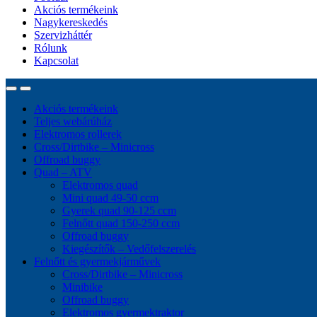
Akciós termékeink
Nagykereskedés
Szervizháttér
Rólunk
Kapcsolat
Akciós termékeink
Teljes webárúház
Elektromos rollerek
Cross/Dirtbike – Minicross
Offroad buggy
Quad – ATV
Elektromos quad
Mini quad 49-50 ccm
Gyerek quad 90-125 ccm
Felnőtt quad 150-250 ccm
Offroad buggy
Kiegészítők – Vedőfelszerelés
Felnőtt és gyermekjárművek
Cross/Dirtbike – Minicross
Minibike
Offroad buggy
Elektromos gyermektraktor