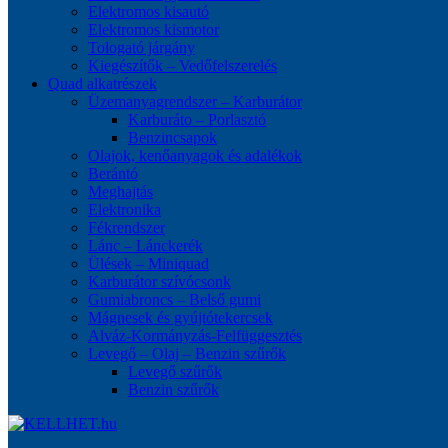
Elektromos kisautó
Elektromos kismotor
Tologató járgány
Kiegészítők – Vedőfelszerelés
Quad alkatrészek
Üzemanyagrendszer – Karburátor
Karburáto – Porlasztó
Benzincsapok
Olajok, kenőanyagok és adalékok
Berántó
Meghajtás
Elektronika
Fékrendszer
Lánc – Lánckerék
Ülések – Miniquad
Karburátor szívócsonk
Gumiabroncs – Belső gumi
Mágnesek és gyújtótekercsek
Alváz-Kormányzás-Felfüggesztés
Levegő – Olaj – Benzin szűrők
Levegő szűrők
Benzin szűrők