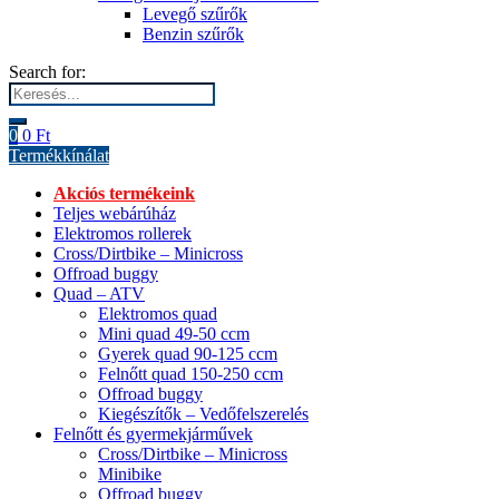
Levegő szűrők
Benzin szűrők
Search for:
0
0
Ft
Termékkínálat
Akciós termékeink
Teljes webárúház
Elektromos rollerek
Cross/Dirtbike – Minicross
Offroad buggy
Quad – ATV
Elektromos quad
Mini quad 49-50 ccm
Gyerek quad 90-125 ccm
Felnőtt quad 150-250 ccm
Offroad buggy
Kiegészítők – Vedőfelszerelés
Felnőtt és gyermekjárművek
Cross/Dirtbike – Minicross
Minibike
Offroad buggy