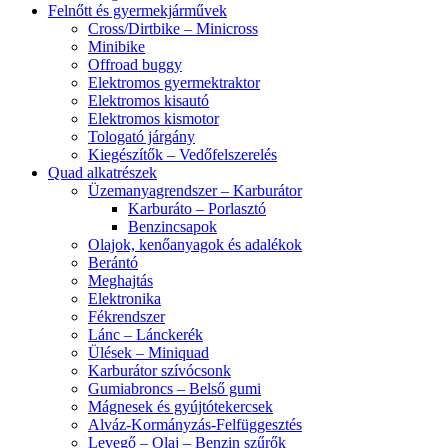
Felnőtt és gyermekjárművek
Cross/Dirtbike – Minicross
Minibike
Offroad buggy
Elektromos gyermektraktor
Elektromos kisautó
Elektromos kismotor
Tologató járgány
Kiegészítők – Vedőfelszerelés
Quad alkatrészek
Üzemanyagrendszer – Karburátor
Karburáto – Porlasztó
Benzincsapok
Olajok, kenőanyagok és adalékok
Berántó
Meghajtás
Elektronika
Fékrendszer
Lánc – Lánckerék
Ülések – Miniquad
Karburátor szívócsonk
Gumiabroncs – Belső gumi
Mágnesek és gyújtótekercsek
Alváz-Kormányzás-Felfüggesztés
Levegő – Olaj – Benzin szűrők