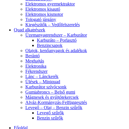
Elektromos gyermektraktor
Elektromos kisautó
Elektromos kismotor
Tologató járgány
Kiegészítők – Vedőfelszerelés
Quad alkatrészek
Üzemanyagrendszer – Karburátor
Karburáto – Porlasztó
Benzincsapok
Olajok, kenőanyagok és adalékok
Berántó
Meghajtás
Elektronika
Fékrendszer
Lánc – Lánckerék
Ülések – Miniquad
Karburátor szívócsonk
Gumiabroncs – Belső gumi
Mágnesek és gyújtótekercsek
Alváz-Kormányzás-Felfüggesztés
Levegő – Olaj – Benzin szűrők
Levegő szűrők
Benzin szűrők
Főoldal