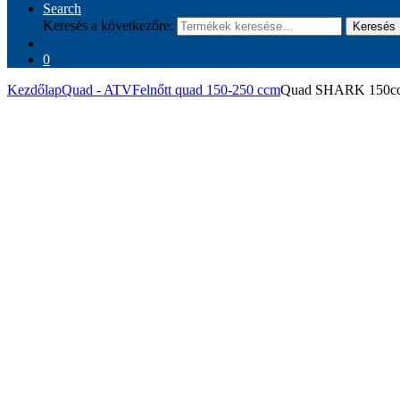
Search
Keresés a következőre:
Keresés
0
Kezdőlap
Quad - ATV
Felnőtt quad 150-250 ccm
Quad SHARK 150cc 