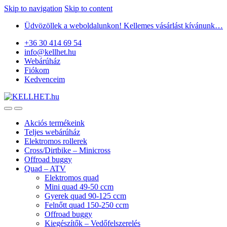
Skip to navigation
Skip to content
Üdvözöllek a weboldalunkon! Kellemes vásárlást kívánunk…
+36 30 414 69 54
info@kellhet.hu
Webárúház
Fiókom
Kedvenceim
Akciós termékeink
Teljes webárúház
Elektromos rollerek
Cross/Dirtbike – Minicross
Offroad buggy
Quad – ATV
Elektromos quad
Mini quad 49-50 ccm
Gyerek quad 90-125 ccm
Felnőtt quad 150-250 ccm
Offroad buggy
Kiegészítők – Vedőfelszerelés