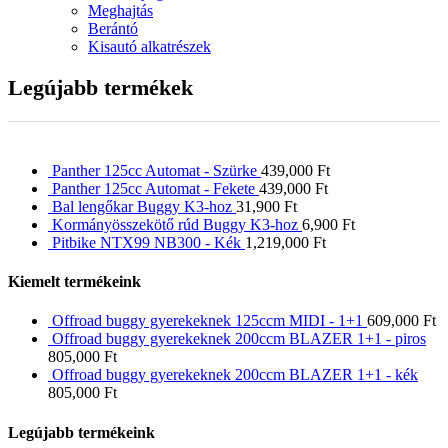
Meghajtás
Berántó
Kisautó alkatrészek
Legújabb termékek
Panther 125cc Automat - Szürke
439,000
Ft
Panther 125cc Automat - Fekete
439,000
Ft
Bal lengőkar Buggy K3-hoz
31,900
Ft
Kormányösszekötő rúd Buggy K3-hoz
6,900
Ft
Pitbike NTX99 NB300 - Kék
1,219,000
Ft
Kiemelt termékeink
Offroad buggy gyerekeknek 125ccm MIDI - 1+1
609,000
Ft
Offroad buggy gyerekeknek 200ccm BLAZER 1+1 - piros
805,000
Ft
Offroad buggy gyerekeknek 200ccm BLAZER 1+1 - kék
805,000
Ft
Legújabb termékeink