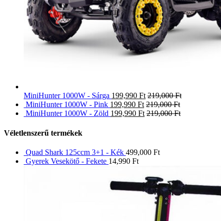
MiniHunter 1000W - Sárga
199,990
Ft
219,000
Ft
MiniHunter 1000W - Pink
199,990
Ft
219,000
Ft
MiniHunter 1000W - Zöld
199,990
Ft
219,000
Ft
Véletlenszerű termékek
Quad Shark 125ccm 3+1 - Kék
499,000
Ft
Gyerek Vesekötő - Fekete
14,990
Ft