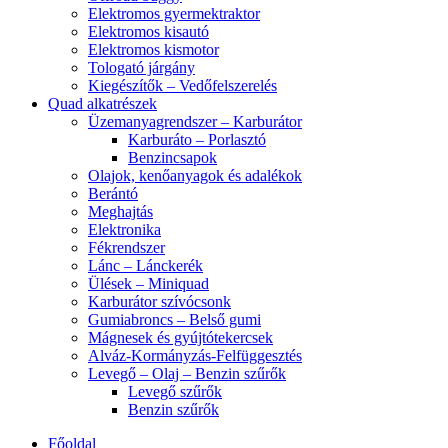
Elektromos gyermektraktor
Elektromos kisautó
Elektromos kismotor
Tologató járgány
Kiegészítők – Vedőfelszerelés
Quad alkatrészek
Üzemanyagrendszer – Karburátor
Karburáto – Porlasztó
Benzincsapok
Olajok, kenőanyagok és adalékok
Berántó
Meghajtás
Elektronika
Fékrendszer
Lánc – Lánckerék
Ülések – Miniquad
Karburátor szívócsonk
Gumiabroncs – Belső gumi
Mágnesek és gyújtótekercsek
Alváz-Kormányzás-Felfüggesztés
Levegő – Olaj – Benzin szűrők
Levegő szűrők
Benzin szűrők
Főoldal