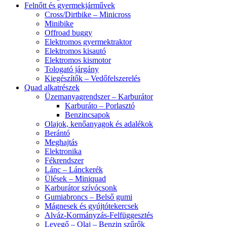
Felnőtt és gyermekjárművek
Cross/Dirtbike – Minicross
Minibike
Offroad buggy
Elektromos gyermektraktor
Elektromos kisautó
Elektromos kismotor
Tologató járgány
Kiegészítők – Vedőfelszerelés
Quad alkatrészek
Üzemanyagrendszer – Karburátor
Karburáto – Porlasztó
Benzincsapok
Olajok, kenőanyagok és adalékok
Berántó
Meghajtás
Elektronika
Fékrendszer
Lánc – Lánckerék
Ülések – Miniquad
Karburátor szívócsonk
Gumiabroncs – Belső gumi
Mágnesek és gyújtótekercsek
Alváz-Kormányzás-Felfüggesztés
Levegő – Olaj – Benzin szűrők