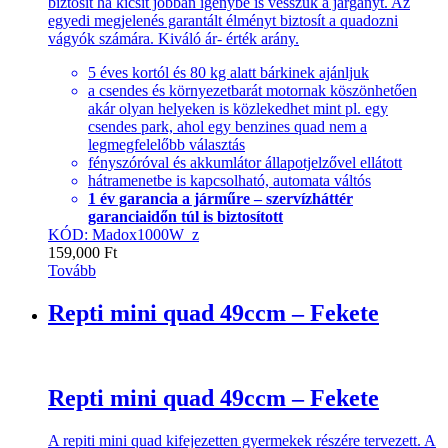
biztosít ha kicsit jobban igénybe is vesszük a járgányt. Az
egyedi megjelenés garantált élményt biztosít a quadozni
vágyók számára. Kiváló ár- érték arány.
5 éves kortól és 80 kg alatt bárkinek ajánljuk
a csendes és környezetbarát motornak köszönhetően
akár olyan helyeken is közlekedhet mint pl. egy
csendes park, ahol egy benzines quad nem a
legmegfelelőbb választás
fényszóróval és akkumlátor állapotjelzővel ellátott
hátramenetbe is kapcsolható, automata váltós
1 év garancia a járműre – szervízháttér
garanciaidőn túl is biztosított
KÓD: Madox1000W_z
159,000
Ft
Tovább
Repti mini quad 49ccm – Fekete
Repti mini quad 49ccm – Fekete
A repiti mini quad kifejezetten gyermekek részére tervezett. A