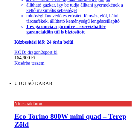
állítható gázkar, így be tudja állítani gyermekének a
kellő maximális sebességet
minőségi láncvédő és erősített fémváz, elöl, hátul
tárcsafékek, állítható keménységű lengéscsillapító
1 év garancia a járműre – szervízháttér
garanciaidőn túl is biztosított
Kézbesítési idő: 24 órán belül
KÓD: dragon2sport-bl
164,900
Ft
Kosárba teszem
UTOLSÓ DARAB
Nincs raktáron
Eco Torino 800W mini quad – Terep
Zöld