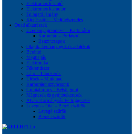
Elektromos kisautó
Elektromos kismotor
Tologató járgány
Kiegészítők – Vedőfelszerelés
Quad alkatrészek
Üzemanyagrendszer – Karburátor
Karburáto – Porlasztó
Benzincsapok
Olajok, kenőanyagok és adalékok
Berántó
Meghajtás
Elektronika
Fékrendszer
Lánc – Lánckerék
Ülések – Miniquad
Karburátor szívócsonk
Gumiabroncs – Belső gumi
Mágnesek és gyújtótekercsek
Alváz-Kormányzás-Felfüggesztés
Levegő – Olaj – Benzin szűrők
Levegő szűrők
Benzin szűrők