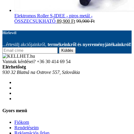
Elektromos Roller S-IDEE - piros metál -
ÖSSZECSUKHATÓ
89,900
Ft
99,900
Ft
Hírlevél
...értesülj akciójainkról,
termékeinkről és nyereményjátékainkról!
Küldés
Vannak kérdései?
+36 30 414 69 54
Elérhetőség
930 32 Blatná na Ostrove 557, Szlovákia
Gyors menü
Fiókom
Rendeléseim
Reklamációs űrlap