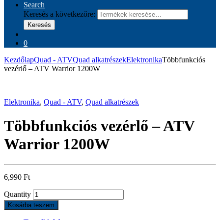
Search
Keresés a következőre:
Keresés
0
Kezdőlap
Quad - ATV
Quad alkatrészek
Elektronika
Többfunkciós
vezérlő – ATV Warrior 1200W
Elektronika
,
Quad - ATV
,
Quad alkatrészek
Többfunkciós vezérlő – ATV
Warrior 1200W
6,990
Ft
Quantity
Kosárba teszem