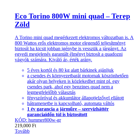
Eco Torino 800W mini quad – Terep
Zöld
A Torino mini quad megérkezett elektromos változatban is. A
800 Wattos erős elektromos motor elegendő teljesítményt
biztosít ha kicsit jobban igénybe is vesszük a járgányt. Az
egyedi megjelenés garantált élményt biztosít a quadozni
vágyók számára. Kiváló ár- érték arány.
5 éves kortól és 80 kg alatt bárkinek ajánljuk
a csendes és környezetbarát motornak köszönhetően
akár olyan helyeken is közlekedhet mint pl. egy
csendes park, ahol egy benzines quad nem a
legmegfelelőbb választás
fényszóróval és akkumlátor állapotjelzővel ellátott
hátramenetbe is kapcsolható, automata váltós
1 év garancia a járműre – szervízháttér
garanciaidőn túl is biztosított
KÓD: hummer800w-gr
219,000
Ft
Tovább