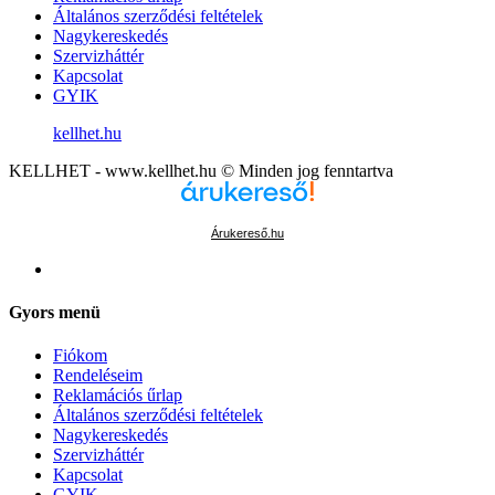
Általános szerződési feltételek
Nagykereskedés
Szervizháttér
Kapcsolat
GYIK
kellhet.hu
KELLHET - www.kellhet.hu © Minden jog fenntartva
Árukereső.hu
Gyors menü
Fiókom
Rendeléseim
Reklamációs űrlap
Általános szerződési feltételek
Nagykereskedés
Szervizháttér
Kapcsolat
GYIK