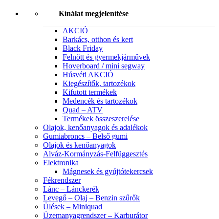
Kínálat megjelenítése
AKCIÓ
Barkács, otthon és kert
Black Friday
Felnőtt és gyermekjárművek
Hoverboard / mini segway
Húsvéti AKCIÓ
Kiegészítők, tartozékok
Kifutott termékek
Medencék és tartozékok
Quad – ATV
Termékek összeszerelése
Olajok, kenőanyagok és adalékok
Gumiabroncs – Belső gumi
Olajok és kenőanyagok
Alváz-Kormányzás-Felfüggesztés
Elektronika
Mágnesek és gyújtótekercsek
Fékrendszer
Lánc – Lánckerék
Levegő – Olaj – Benzin szűrők
Ülések – Miniquad
Üzemanyagrendszer – Karburátor