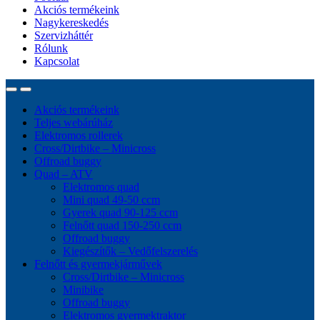
Akciós termékeink
Nagykereskedés
Szervizháttér
Rólunk
Kapcsolat
Akciós termékeink
Teljes webárúház
Elektromos rollerek
Cross/Dirtbike – Minicross
Offroad buggy
Quad – ATV
Elektromos quad
Mini quad 49-50 ccm
Gyerek quad 90-125 ccm
Felnőtt quad 150-250 ccm
Offroad buggy
Kiegészítők – Vedőfelszerelés
Felnőtt és gyermekjárművek
Cross/Dirtbike – Minicross
Minibike
Offroad buggy
Elektromos gyermektraktor