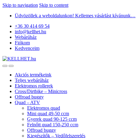
Skip to navigation
Skip to content
Üdvözöllek a weboldalunkon! Kellemes vásárlást kívánunk…
+36 30 414 69 54
info@kellhet.hu
Webárúház
Fiókom
Kedvenceim
Akciós termékeink
Teljes webárúház
Elektromos rollerek
Cross/Dirtbike – Minicross
Offroad buggy
Quad – ATV
Elektromos quad
Mini quad 49-50 ccm
Gyerek quad 90-125 ccm
Felnőtt quad 150-250 ccm
Offroad buggy
Kiegészítők – Vedőfelszerelés