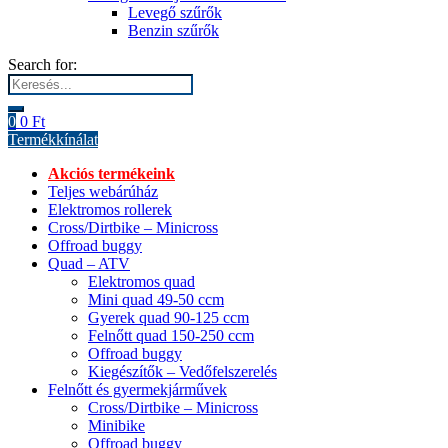
Levegő szűrők
Benzin szűrők
Search for:
0
0
Ft
Termékkínálat
Akciós termékeink
Teljes webárúház
Elektromos rollerek
Cross/Dirtbike – Minicross
Offroad buggy
Quad – ATV
Elektromos quad
Mini quad 49-50 ccm
Gyerek quad 90-125 ccm
Felnőtt quad 150-250 ccm
Offroad buggy
Kiegészítők – Vedőfelszerelés
Felnőtt és gyermekjárművek
Cross/Dirtbike – Minicross
Minibike
Offroad buggy