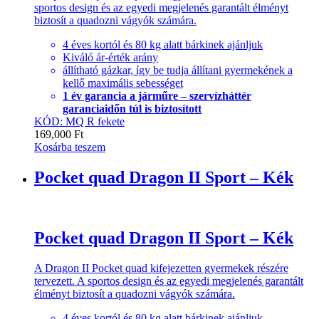
sportos design és az egyedi megjelenés garantált élményt
biztosít a quadozni vágyók számára.
4 éves kortól és 80 kg alatt bárkinek ajánljuk
Kiváló ár-érték arány
állítható gázkar, így be tudja állítani gyermekének a
kellő maximális sebességet
1 év garancia a járműre – szervízháttér
garanciaidőn túl is biztosított
KÓD: MQ R fekete
169,000
Ft
Kosárba teszem
Pocket quad Dragon II Sport – Kék
Pocket quad Dragon II Sport – Kék
A Dragon II Pocket quad kifejezetten gyermekek részére
tervezett. A sportos design és az egyedi megjelenés garantált
élményt biztosít a quadozni vágyók számára.
4 éves kortól és 80 kg alatt bárkinek ajánljuk