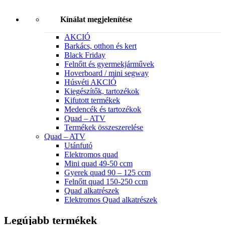
Kínálat megjelenítése
AKCIÓ
Barkács, otthon és kert
Black Friday
Felnőtt és gyermekjárművek
Hoverboard / mini segway
Húsvéti AKCIÓ
Kiegészítők, tartozékok
Kifutott termékek
Medencék és tartozékok
Quad – ATV
Termékek összeszerelése
Quad – ATV
Utánfutó
Elektromos quad
Mini quad 49-50 ccm
Gyerek quad 90 – 125 ccm
Felnőtt quad 150-250 ccm
Quad alkatrészek
Elektromos Quad alkatrészek
Legújabb termékek