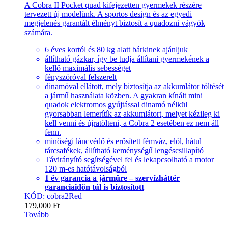
A Cobra II Pocket quad kifejezetten gyermekek részére
tervezett új modelünk. A sportos design és az egyedi
megjelenés garantált élményt biztosít a quadozni vágyók
számára.
6 éves kortól és 80 kg alatt bárkinek ajánljuk
állítható gázkar, így be tudja állítani gyermekének a
kellő maximális sebességet
fényszóróval felszerelt
dinamóval ellátott, mely biztosítja az akkumlátor töltését
a jármű használata közben. A gyakran kínált mini
quadok elektromos gyújtással dinamó nélkül
gyorsabban lemerítík az akkumlátort, melyet kézileg ki
kell venni és újratölteni, a Cobra 2 esetében ez nem áll
fenn.
minőségi láncvédő és erősített fémváz, elöl, hátul
tárcsafékek, állítható keménységű lengéscsillapító
Távirányító segítségével fel és lekapcsolható a motor
120 m-es hatótávolságból
1 év garancia a járműre – szervízháttér
garanciaidőn túl is biztosított
KÓD: cobra2Red
179,000
Ft
Tovább