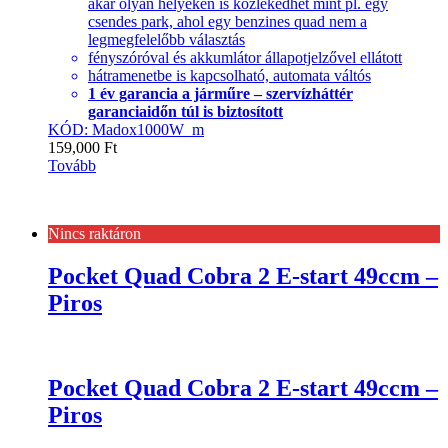
akár olyan helyeken is közlekedhet mint pl. egy
csendes park, ahol egy benzines quad nem a
legmegfelelőbb választás
fényszóróval és akkumlátor állapotjelzővel ellátott
hátramenetbe is kapcsolható, automata váltós
1 év garancia a járműre – szervízháttér
garanciaidőn túl is biztosított
KÓD: Madox1000W_m
159,000
Ft
Tovább
Nincs raktáron
Pocket Quad Cobra 2 E-start 49ccm –
Piros
Pocket Quad Cobra 2 E-start 49ccm –
Piros