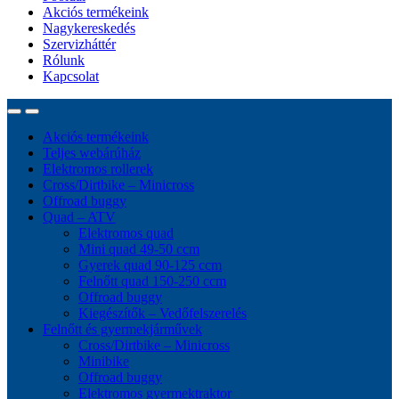
Akciós termékeink
Nagykereskedés
Szervizháttér
Rólunk
Kapcsolat
Akciós termékeink
Teljes webárúház
Elektromos rollerek
Cross/Dirtbike – Minicross
Offroad buggy
Quad – ATV
Elektromos quad
Mini quad 49-50 ccm
Gyerek quad 90-125 ccm
Felnőtt quad 150-250 ccm
Offroad buggy
Kiegészítők – Vedőfelszerelés
Felnőtt és gyermekjárművek
Cross/Dirtbike – Minicross
Minibike
Offroad buggy
Elektromos gyermektraktor