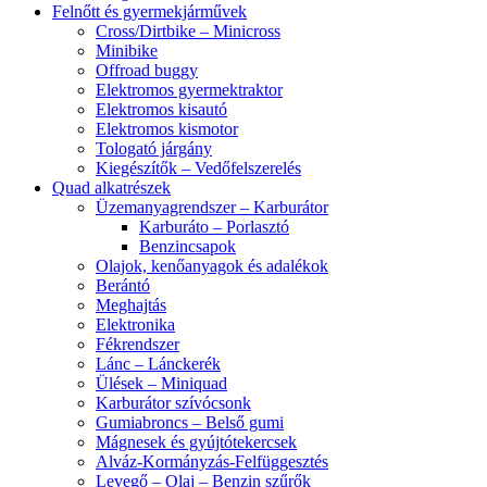
Felnőtt és gyermekjárművek
Cross/Dirtbike – Minicross
Minibike
Offroad buggy
Elektromos gyermektraktor
Elektromos kisautó
Elektromos kismotor
Tologató járgány
Kiegészítők – Vedőfelszerelés
Quad alkatrészek
Üzemanyagrendszer – Karburátor
Karburáto – Porlasztó
Benzincsapok
Olajok, kenőanyagok és adalékok
Berántó
Meghajtás
Elektronika
Fékrendszer
Lánc – Lánckerék
Ülések – Miniquad
Karburátor szívócsonk
Gumiabroncs – Belső gumi
Mágnesek és gyújtótekercsek
Alváz-Kormányzás-Felfüggesztés
Levegő – Olaj – Benzin szűrők