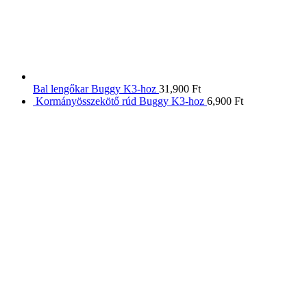
Bal lengőkar Buggy K3-hoz
31,900
Ft
Kormányösszekötő rúd Buggy K3-hoz
6,900
Ft