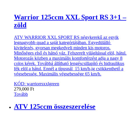
Warrior 125ccm XXL Sport RS 3+1 –
zöld
ATV WARRIOR XXL SPORT RS négykerekű az egyik
legnagyobb quad a saját kategóriájában. Egyedülálló
kivitelezés, gyorsan megkedveli minden kis motoros.
Minőséges első és hátsó váz. Felszerelt világítással elöl, hátul.
Motorozás közben a maximális komfortérzést adja a nagy 8
colos kérek. Továbbá állítható lengéscsillapító és hidraulikus
fék elöl a hátul. Ennél a típusnál 15 km/h-ig csökkenthető a
végsebesség. Maximális végsebessége 65 km/h.
KÓD: warriorrsxxlgreen
279,000
Ft
Tovább
ATV 125ccm összeszerelése