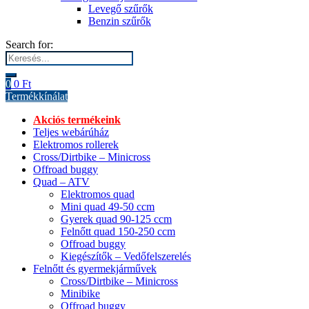
Levegő szűrők
Benzin szűrők
Search for:
0
0
Ft
Termékkínálat
Akciós termékeink
Teljes webárúház
Elektromos rollerek
Cross/Dirtbike – Minicross
Offroad buggy
Quad – ATV
Elektromos quad
Mini quad 49-50 ccm
Gyerek quad 90-125 ccm
Felnőtt quad 150-250 ccm
Offroad buggy
Kiegészítők – Vedőfelszerelés
Felnőtt és gyermekjárművek
Cross/Dirtbike – Minicross
Minibike
Offroad buggy