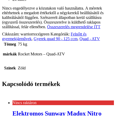
Nincs engedélyezve a közutakon való használatra. A méretek
eltérhetnek a megadott értékektől a négykerekű beállításától és
kalibrálásától függően. Szétszerelt állapotban kerül szállításra
(egyszerű összeszerelés). Összeszerelve is küldhető raklapos
szállítással, felár ellenében.
Összeszerelés megrendelése ITT
Cikkszám:
warriorrsxxlgreen
Kategóriák:
Felnőtt és
gyermekjárművek
,
Gyerek quad 90 - 125 ccm
,
Quad - ATV
Tömeg
75 kg
márkák
Rocket Motors – Quad-ATV
Színek
Zöld
Kapcsolódó termékek
Nincs raktáron
Elektromos Sunway Madox Nitro