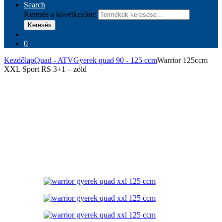
Search
Keresés a következőre:
Keresés
0
Kezdőlap
Quad - ATV
Gyerek quad 90 - 125 ccm
Warrior 125ccm
XXL Sport RS 3+1 – zöld