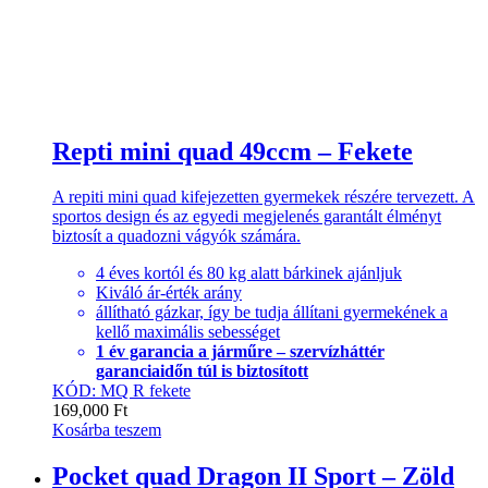
Repti mini quad 49ccm – Fekete
A repiti mini quad kifejezetten gyermekek részére tervezett. A
sportos design és az egyedi megjelenés garantált élményt
biztosít a quadozni vágyók számára.
4 éves kortól és 80 kg alatt bárkinek ajánljuk
Kiváló ár-érték arány
állítható gázkar, így be tudja állítani gyermekének a
kellő maximális sebességet
1 év garancia a járműre – szervízháttér
garanciaidőn túl is biztosított
KÓD: MQ R fekete
169,000
Ft
Kosárba teszem
Pocket quad Dragon II Sport – Zöld