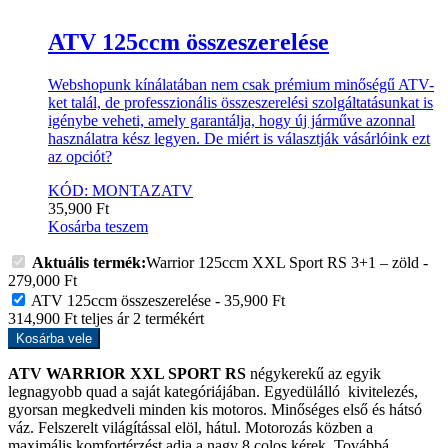
ATV 125ccm összeszerelése
Webshopunk kínálatában nem csak prémium minőségű ATV-
ket talál, de professzionális összeszerelési szolgáltatásunkat is
igénybe veheti, amely garantálja, hogy új járműve azonnal
használatra kész legyen. De miért is választják vásárlóink ezt
az opciót?
KÓD: MONTAZATV
35,900
Ft
Kosárba teszem
Aktuális termék:
Warrior 125ccm XXL Sport RS 3+1 – zöld
-
279,000
Ft
ATV 125ccm összeszerelése
-
35,900
Ft
314,900
Ft
teljes ár
2
termékért
Kosárba vele
ATV WARRIOR XXL SPORT RS
négykerekű az egyik
legnagyobb quad a saját kategóriájában. Egyedülálló kivitelezés,
gyorsan megkedveli minden kis motoros. Minőséges első és hátsó
váz. Felszerelt világítással elöl, hátul. Motorozás közben a
maximális komfortérzést adja a nagy 8 colos kérek. Továbbá