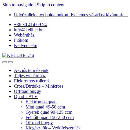
Skip to navigation
Skip to content
Üdvözöllek a weboldalunkon! Kellemes vásárlást kívánunk…
+36 30 414 69 54
info@kellhet.hu
Webárúház
Fiókom
Kedvenceim
Akciós termékeink
Teljes webárúház
Elektromos rollerek
Cross/Dirtbike – Minicross
Offroad buggy
Quad – ATV
Elektromos quad
Mini quad 49-50 ccm
Gyerek quad 90-125 ccm
Felnőtt quad 150-250 ccm
Offroad buggy
Kiegészítők – Vedőfelszerelés