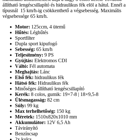
állítható lengéscsillapító és hidraulikus fék elöl a hátul. Ennél a
típusnál 15 km/h-ig csökkenthető a végsebesség. Maximális
végsebessége 65 km/h.
Motor:
125ccm, 4 ütemű
Hűtés:
Léghűtés
Sportfilter
Dupla sport kipufogó
Sebesség:
65 km/h
Teljesítmény:
9 PS
Gyújtás:
Elektromos CDI
Váltó:
Fél automata
Meghajtás:
Lánc
Első fék:
hidraulikus fék
Hátsó fék:
Hidraulikus fék
Minőséges állítható lengéscsillapító
Kerék:
8 colos, gumik: 19×7-8 | 18×9,5-8
Ülésmagasság:
82 cm
Súly:
99 kg
Max terhelhetőség:
150 kg
Méretek:
1510x820x1010 mm
Akkumulátor:
12V 6,5 Ah
Távirányító
Benzíncsap
2x kulcs