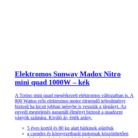
Elektromos Sunway Madox Nitro
mini quad 1000W – kék
A Torino mini quad megérkezett elektromos változatban is. A
800 Wattos erős elektromos motor elegendő teljesítményt
biztosít ha kicsit jobban igénybe is vesszük a járgányt. Az
egyedi megjelenés garantált élményt biztosít a quadozni
vágyók számára. Kiváló ár- érték arány.
5 éves kortól és 80 kg alatt bárkinek ajánljuk
a csendes és környezetbarát motornak köszönhetően