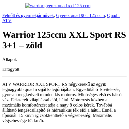
Felnőtt és gyermekjárművek
,
Gyerek quad 90 - 125 ccm
,
Quad -
ATV
Warrior 125ccm XXL Sport RS
3+1 – zöld
Állapot:
Elfogyott
ATV WARRIOR XXL SPORT RS négykerekű az egyik
legnagyobb quad a saját kategóriájában. Egyedülálló kivitelezés,
gyorsan megkedveli minden kis motoros. Minőséges első és hátsó
váz. Felszerelt világítással elöl, hátul. Motorozás közben a
maximális komfortérzést adja a nagy 8 colos kérek. Továbbá
állítható lengéscsillapító és hidraulikus fék elöl a hátul. Ennél a
típusnál 15 km/h-ig csökkenthető a végsebesség. Maximális
végsebessége 65 km/h.