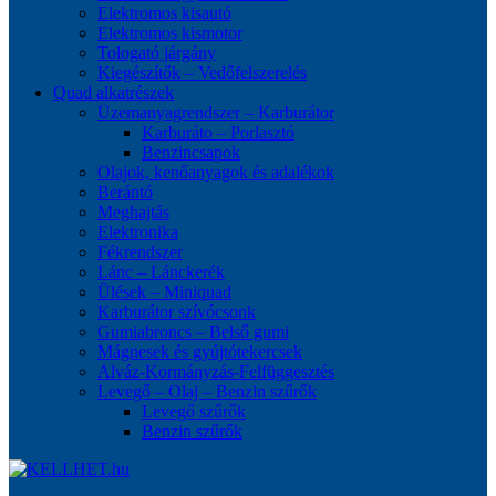
Elektromos kisautó
Elektromos kismotor
Tologató járgány
Kiegészítők – Vedőfelszerelés
Quad alkatrészek
Üzemanyagrendszer – Karburátor
Karburáto – Porlasztó
Benzincsapok
Olajok, kenőanyagok és adalékok
Berántó
Meghajtás
Elektronika
Fékrendszer
Lánc – Lánckerék
Ülések – Miniquad
Karburátor szívócsonk
Gumiabroncs – Belső gumi
Mágnesek és gyújtótekercsek
Alváz-Kormányzás-Felfüggesztés
Levegő – Olaj – Benzin szűrők
Levegő szűrők
Benzin szűrők