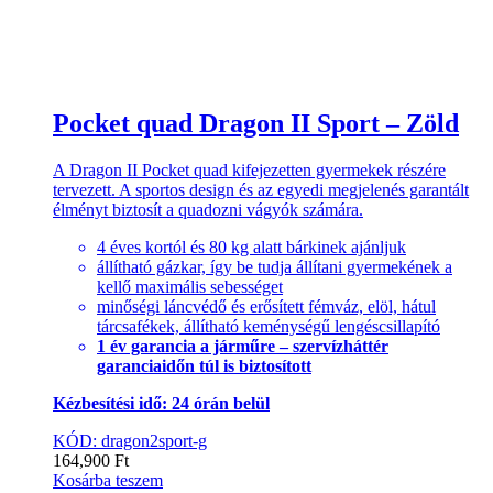
Pocket quad Dragon II Sport – Zöld
A Dragon II Pocket quad kifejezetten gyermekek részére
tervezett. A sportos design és az egyedi megjelenés garantált
élményt biztosít a quadozni vágyók számára.
4 éves kortól és 80 kg alatt bárkinek ajánljuk
állítható gázkar, így be tudja állítani gyermekének a
kellő maximális sebességet
minőségi láncvédő és erősített fémváz, elöl, hátul
tárcsafékek, állítható keménységű lengéscsillapító
1 év garancia a járműre – szervízháttér
garanciaidőn túl is biztosított
Kézbesítési idő: 24 órán belül
KÓD: dragon2sport-g
164,900
Ft
Kosárba teszem