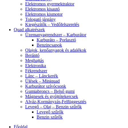
Elektromos gyermektraktor
Elektromos kisautó
Elektromos kismotor
Tologató járgány
Kiegészítők – Vedőfelszerelés
Quad alkatrészek
Üzemanyagrendszer – Karburátor
Karburáto – Porlasztó
Benzincsapok
Olajok, kenőanyagok és adalékok
Berántó
Meghajtás
Elektronika
Fékrendszer
Lánc – Lánckerék
Ülések – Miniquad
Karburátor szívócsonk
Gumiabroncs – Belső gumi
Mágnesek és gyújtótekercsek
Alváz-Kormányzás-Felfüggesztés
Levegő – Olaj – Benzin szűrők
Levegő szűrők
Benzin szűrők
Főoldal