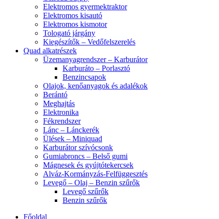
Elektromos gyermektraktor
Elektromos kisautó
Elektromos kismotor
Tologató járgány
Kiegészítők – Vedőfelszerelés
Quad alkatrészek
Üzemanyagrendszer – Karburátor
Karburáto – Porlasztó
Benzincsapok
Olajok, kenőanyagok és adalékok
Berántó
Meghajtás
Elektronika
Fékrendszer
Lánc – Lánckerék
Ülések – Miniquad
Karburátor szívócsonk
Gumiabroncs – Belső gumi
Mágnesek és gyújtótekercsek
Alváz-Kormányzás-Felfüggesztés
Levegő – Olaj – Benzin szűrők
Levegő szűrők
Benzin szűrők
Főoldal