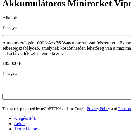
Akkumulátoros Minirocket Vip
Állapot:
Elfogyott
A motorkerékpár 1000 W-os
36 V-os
motorral van felszerelve . Ez e
sebességszabályozó, amelynek köszönhetően lehetőség van a maximális s
hátsó tárcsafékkel is rendelkezik.
185,000
Ft
Elfogyott
This site is protected by reCAPTCHA and the Google
Privacy Policy
and
Terms of
Kiegészítők
Leírás
Termékleírás