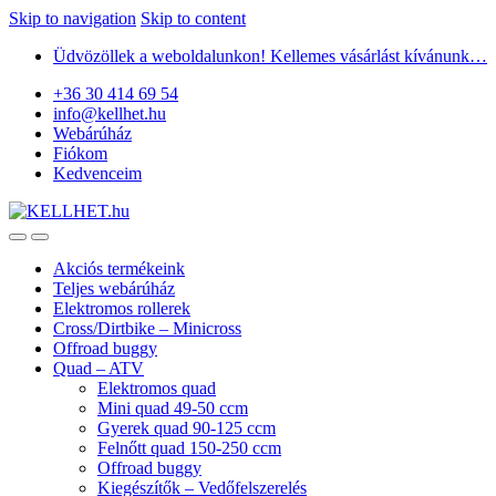
Skip to navigation
Skip to content
Üdvözöllek a weboldalunkon! Kellemes vásárlást kívánunk…
+36 30 414 69 54
info@kellhet.hu
Webárúház
Fiókom
Kedvenceim
Akciós termékeink
Teljes webárúház
Elektromos rollerek
Cross/Dirtbike – Minicross
Offroad buggy
Quad – ATV
Elektromos quad
Mini quad 49-50 ccm
Gyerek quad 90-125 ccm
Felnőtt quad 150-250 ccm
Offroad buggy
Kiegészítők – Vedőfelszerelés