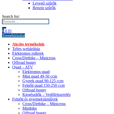
Levegő szűrők
Benzin szűrők
Search for:
0
0
Ft
Termékkínálat
Akciós termékeink
Teljes webárúház
Elektromos rollerek
Cross/Dirtbike – Minicross
Offroad buggy
Quad – ATV
Elektromos quad
Mini quad 49-50 ccm
Gyerek quad 90-125 ccm
Felnőtt quad 150-250 ccm
Offroad buggy
Kiegészítők – Vedőfelszerelés
Felnőtt és gyermekjárművek
Cross/Dirtbike – Minicross
Minibike
Offroad buggy