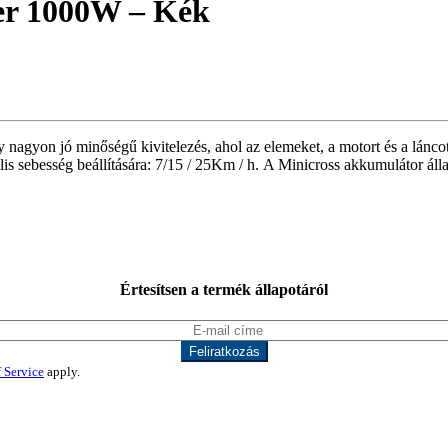
er 1000W – Kék
gy nagyon jó minőségű kivitelezés, ahol az elemeket, a motort és a lá
ebesség beállítására: 7/15 / 25Km / h. A Minicross akkumulátor állapotj
Értesítsen a termék állapotáról
 Service
apply.