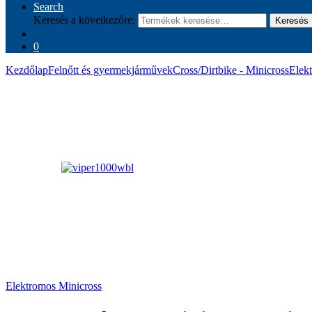
Search
Keresés a következőre:
Keresés
0
Kezdőlap
Felnőtt és gyermekjárművek
Cross/Dirtbike - Minicross
Elek
Elektromos Minicross