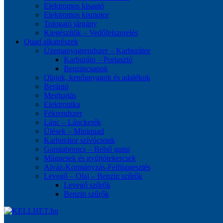
Elektromos kisautó
Elektromos kismotor
Tologató járgány
Kiegészítők – Vedőfelszerelés
Quad alkatrészek
Üzemanyagrendszer – Karburátor
Karburáto – Porlasztó
Benzincsapok
Olajok, kenőanyagok és adalékok
Berántó
Meghajtás
Elektronika
Fékrendszer
Lánc – Lánckerék
Ülések – Miniquad
Karburátor szívócsonk
Gumiabroncs – Belső gumi
Mágnesek és gyújtótekercsek
Alváz-Kormányzás-Felfüggesztés
Levegő – Olaj – Benzin szűrők
Levegő szűrők
Benzin szűrők