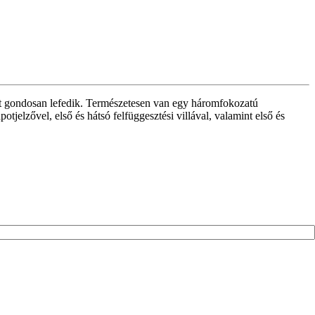
ncot gondosan lefedik. Természetesen van egy háromfokozatú
elzővel, első és hátsó felfüggesztési villával, valamint első és