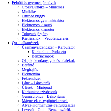
Felnőtt és gyermekjárművek
Cross/Dirtbike – Minicross
Minibike
Offroad buggy
Elektromos gyermektraktor
Elektromos kisautó
Elektromos kismotor
Tologató járgány
Kiegészítők – Vedőfelszerelés
Quad alkatrészek
Üzemanyagrendszer – Karburátor
Karburáto – Porlasztó
Benzincsapok
Olajok, kenőanyagok és adalékok
Berántó
Meghajtás
Elektronika
Fékrendszer
Lánc – Lánckerék
Ülések – Miniquad
Karburátor szívócsonk
Gumiabroncs – Belső gumi
Mágnesek és gyújtótekercsek
Alváz-Kormányzás-Felfüggesztés
Levegő – Olaj – Benzin szűrők