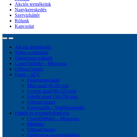
Akciós termékeink
Nagykereskedés
Szervizháttér
Rólunk
Kapcsolat
Akciós termékeink
Teljes webárúház
Elektromos rollerek
Cross/Dirtbike – Minicross
Offroad buggy
Quad – ATV
Elektromos quad
Mini quad 49-50 ccm
Gyerek quad 90-125 ccm
Felnőtt quad 150-250 ccm
Offroad buggy
Kiegészítők – Vedőfelszerelés
Felnőtt és gyermekjárművek
Cross/Dirtbike – Minicross
Minibike
Offroad buggy
Elektromos gyermektraktor