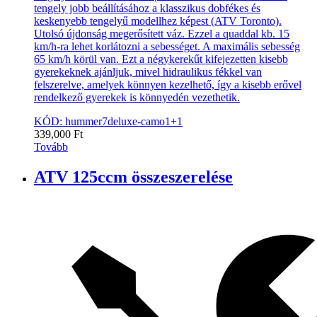
tengely jobb beállításához a klasszikus dobfékes és
keskenyebb tengelyű modellhez képest (ATV Toronto).
Utolsó újdonság megerősített váz. Ezzel a quaddal kb. 15
km/h-ra lehet korlátozni a sebességet. A maximális sebesség
65 km/h körül van. Ezt a négykerekűt kifejezetten kisebb
gyerekeknek ajánljuk, mivel hidraulikus fékkel van
felszerelve, amelyek könnyen kezelhető, így a kisebb erővel
rendelkező gyerekek is könnyedén vezethetik.
KÓD: hummer7deluxe-camo1+1
339,000
Ft
Tovább
ATV 125ccm összeszerelése