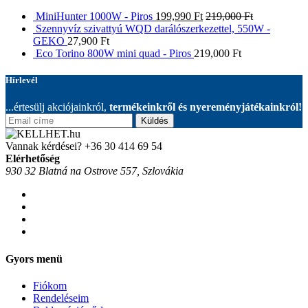
MiniHunter 1000W - Piros
199,990
Ft
219,000
Ft
Szennyvíz szivattyú WQD darálószerkezettel, 550W -
GEKO
27,900
Ft
Eco Torino 800W mini quad - Piros
219,000
Ft
Hírlevél
...értesülj akciójainkról,
termékeinkről és nyereményjátékainkról!
Küldés
Vannak kérdései?
+36 30 414 69 54
Elérhetőség
930 32 Blatná na Ostrove 557, Szlovákia
Gyors menü
Fiókom
Rendeléseim