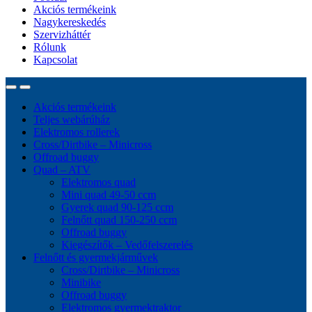
Akciós termékeink
Nagykereskedés
Szervizháttér
Rólunk
Kapcsolat
Akciós termékeink
Teljes webárúház
Elektromos rollerek
Cross/Dirtbike – Minicross
Offroad buggy
Quad – ATV
Elektromos quad
Mini quad 49-50 ccm
Gyerek quad 90-125 ccm
Felnőtt quad 150-250 ccm
Offroad buggy
Kiegészítők – Vedőfelszerelés
Felnőtt és gyermekjárművek
Cross/Dirtbike – Minicross
Minibike
Offroad buggy
Elektromos gyermektraktor