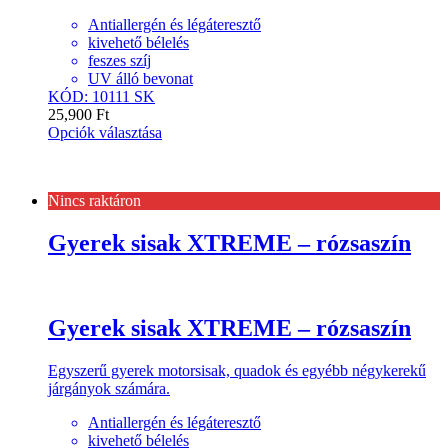
Antiallergén és légáteresztő
kivehető bélelés
feszes szíj
UV álló bevonat
KÓD: 10111 SK
25,900
Ft
Opciók választása
Nincs raktáron
Gyerek sisak XTREME – rózsaszín
Gyerek sisak XTREME – rózsaszín
Egyszerű gyerek motorsisak, quadok és egyébb négykerekű
járgányok számára.
Antiallergén és légáteresztő
kivehető bélelés