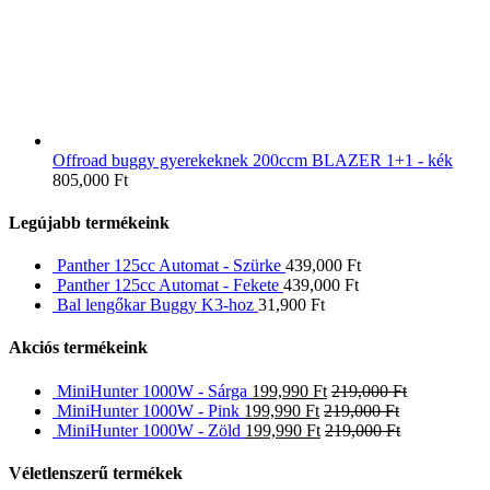
Offroad buggy gyerekeknek 200ccm BLAZER 1+1 - kék
805,000
Ft
Legújabb termékeink
Panther 125cc Automat - Szürke
439,000
Ft
Panther 125cc Automat - Fekete
439,000
Ft
Bal lengőkar Buggy K3-hoz
31,900
Ft
Akciós termékeink
MiniHunter 1000W - Sárga
199,990
Ft
219,000
Ft
MiniHunter 1000W - Pink
199,990
Ft
219,000
Ft
MiniHunter 1000W - Zöld
199,990
Ft
219,000
Ft
Véletlenszerű termékek