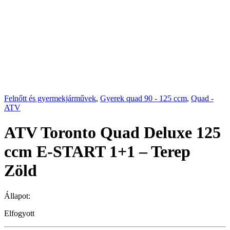
Felnőtt és gyermekjárművek
,
Gyerek quad 90 - 125 ccm
,
Quad -
ATV
ATV Toronto Quad Deluxe 125
ccm E-START 1+1 – Terep
Zöld
Állapot:
Elfogyott