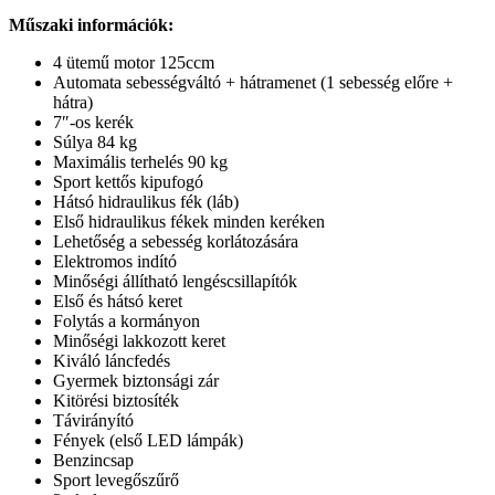
Műszaki információk:
4 ütemű motor 125ccm
Automata sebességváltó + hátramenet (1 sebesség előre +
hátra)
7″-os kerék
Súlya 84 kg
Maximális terhelés 90 kg
Sport kettős kipufogó
Hátsó hidraulikus fék (láb)
Első hidraulikus fékek minden keréken
Lehetőség a sebesség korlátozására
Elektromos indító
Minőségi állítható lengéscsillapítók
Első és hátsó keret
Folytás a kormányon
Minőségi lakkozott keret
Kiváló láncfedés
Gyermek biztonsági zár
Kitörési biztosíték
Távirányító
Fények (első LED lámpák)
Benzincsap
Sport levegőszűrő