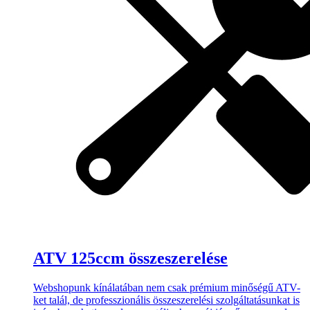
ATV 125ccm összeszerelése
Webshopunk kínálatában nem csak prémium minőségű ATV-
ket talál, de professzionális összeszerelési szolgáltatásunkat is