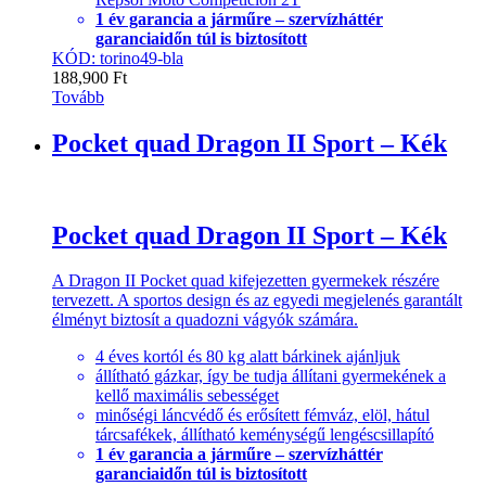
1 év garancia a járműre – szervízháttér
garanciaidőn túl is biztosított
KÓD: torino49-bla
188,900
Ft
Tovább
Pocket quad Dragon II Sport – Kék
Pocket quad Dragon II Sport – Kék
A Dragon II Pocket quad kifejezetten gyermekek részére
tervezett. A sportos design és az egyedi megjelenés garantált
élményt biztosít a quadozni vágyók számára.
4 éves kortól és 80 kg alatt bárkinek ajánljuk
állítható gázkar, így be tudja állítani gyermekének a
kellő maximális sebességet
minőségi láncvédő és erősített fémváz, elöl, hátul
tárcsafékek, állítható keménységű lengéscsillapító
1 év garancia a járműre – szervízháttér
garanciaidőn túl is biztosított