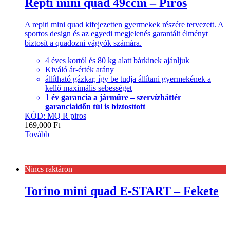
Repti mini quad 49ccm – Piros
A repiti mini quad kifejezetten gyermekek részére tervezett. A
sportos design és az egyedi megjelenés garantált élményt
biztosít a quadozni vágyók számára.
4 éves kortól és 80 kg alatt bárkinek ajánljuk
Kiváló ár-érték arány
állítható gázkar, így be tudja állítani gyermekének a
kellő maximális sebességet
1 év garancia a járműre – szervízháttér
garanciaidőn túl is biztosított
KÓD: MQ R piros
169,000
Ft
Tovább
Nincs raktáron
Torino mini quad E-START – Fekete