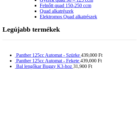
Felnőtt quad 150-250 ccm
Quad alkatrészek
Elektromos Quad alkatrészek
Legújabb termékek
Panther 125cc Automat - Szürke
439,000
Ft
Panther 125cc Automat - Fekete
439,000
Ft
Bal lengőkar Buggy K3-hoz
31,900
Ft