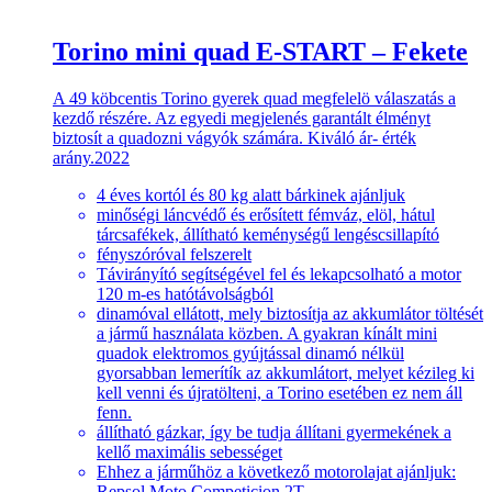
Torino mini quad E-START – Fekete
A 49 köbcentis Torino gyerek quad megfelelö válaszatás a
kezdő részére. Az egyedi megjelenés garantált élményt
biztosít a quadozni vágyók számára. Kiváló ár- érték
arány.2022
4 éves kortól és 80 kg alatt bárkinek ajánljuk
minőségi láncvédő és erősített fémváz, elöl, hátul
tárcsafékek, állítható keménységű lengéscsillapító
fényszóróval felszerelt
Távirányító segítségével fel és lekapcsolható a motor
120 m-es hatótávolságból
dinamóval ellátott, mely biztosítja az akkumlátor töltését
a jármű használata közben. A gyakran kínált mini
quadok elektromos gyújtással dinamó nélkül
gyorsabban lemerítík az akkumlátort, melyet kézileg ki
kell venni és újratölteni, a Torino esetében ez nem áll
fenn.
állítható gázkar, így be tudja állítani gyermekének a
kellő maximális sebességet
Ehhez a járműhöz a következő motorolajat ajánljuk:
Repsol Moto Competicion 2T