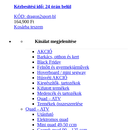
Kézbesítési idő: 24 órán belül
KÓD: dragon2sport-bl
164,900
Ft
Kosárba teszem
Kínálat megjelenítése
AKCIÓ
Barkács, otthon és kert
Black Friday
Felnőtt és gyermekjárművek
Hoverboard / mini segway
Húsvéti AKCIÓ
Kiegészítők, tartozékok
Kifutott termékek
Medencék és tartozékok
Quad – ATV
Termékek összeszerelése
Quad – ATV
Utánfutó
Elektromos quad
Mini quad 49-50 ccm
Gyerek quad 90 – 125 ccm