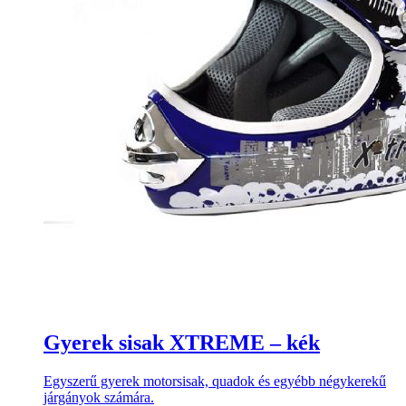
Gyerek sisak XTREME – kék
Egyszerű gyerek motorsisak, quadok és egyébb négykerekű
járgányok számára.