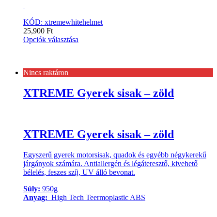
KÓD: xtremewhitehelmet
25,900
Ft
Opciók választása
Nincs raktáron
XTREME Gyerek sisak – zöld
XTREME Gyerek sisak – zöld
Egyszerű gyerek motorsisak, quadok és egyébb négykerekű
járgányok számára. Antiallergén és légáteresztő, kivehető
bélelés, feszes szíj, UV álló bevonat.
Súly:
950g
Anyag:
High Tech Teermoplastic ABS