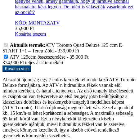
igénybe veheti, amely garantálja, hogy új járműve azonnal
használatra kész legyen. De miért is választják vásárlóink ezt
az opciót?
KÓD: MONTAZATV
35,900
Ft
Kosárba teszem
Aktuális termék:
ATV Toronto Quad Deluxe 125 ccm E-
START 1+1 – Terep Zöld
-
339,000
Ft
ATV 125ccm összeszerelése
-
35,900
Ft
374,900
Ft
teljes ár
2
termékért
Kosárba vele
Abszolút újdonság egy 7 colos kerekekkel rendelkező ATV Toronto
Deluxe formájában. Az ATV-n hidraulikus fékek vannak elöl
minden keréken, és hátul a tengelyen. Az első tengely kiszélesedett
és csapokkal van felszerelve az első tengely jobb beállításához a
klasszikus dobfékes és keskenyebb tengelyű modellhez képest
(ATV Toronto). Utolsó újdonság megerősített váz. Ezzel a quaddal
kb. 15 km/h-ra lehet korlátozni a sebességet. A maximális sebesség
65 km/h körül van. Ezt a négykerekűt kifejezetten kisebb
gyerekeknek ajánljuk, mivel hidraulikus fékkel van felszerelve,
amelyek könnyen kezelhető, így a kisebb erővel rendelkező
gyerekek is könnyedén vezethetik.