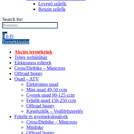
Levegő szűrők
Benzin szűrők
Search for:
0
0
Ft
Termékkínálat
Akciós termékeink
Teljes webárúház
Elektromos rollerek
Cross/Dirtbike – Minicross
Offroad buggy
Quad – ATV
Elektromos quad
Mini quad 49-50 ccm
Gyerek quad 90-125 ccm
Felnőtt quad 150-250 ccm
Offroad buggy
Kiegészítők – Vedőfelszerelés
Felnőtt és gyermekjárművek
Cross/Dirtbike – Minicross
Minibike
Offroad buggy