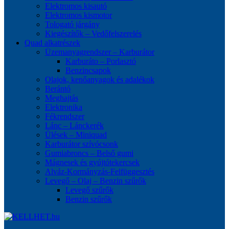
Elektromos kisautó
Elektromos kismotor
Tologató járgány
Kiegészítők – Vedőfelszerelés
Quad alkatrészek
Üzemanyagrendszer – Karburátor
Karburáto – Porlasztó
Benzincsapok
Olajok, kenőanyagok és adalékok
Berántó
Meghajtás
Elektronika
Fékrendszer
Lánc – Lánckerék
Ülések – Miniquad
Karburátor szívócsonk
Gumiabroncs – Belső gumi
Mágnesek és gyújtótekercsek
Alváz-Kormányzás-Felfüggesztés
Levegő – Olaj – Benzin szűrők
Levegő szűrők
Benzin szűrők