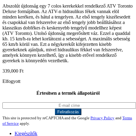
Abszolút újdonság egy 7 colos kerekekkel rendelkező ATV Toronto
Deluxe formájában. Az ATV-n hidraulikus fékek vannak elöl
minden keréken, és hátul a tengelyen. Az első tengely kiszélesedett
és csapokkal van felszerelve az első tengely jobb beállításához a
klasszikus dobfékes és keskenyebb tengelyű modellhez képest
(ATV Toronto). Utolsó újdonság megerősített váz. Ezzel a quaddal
kb. 15 km/h-ra lehet korlátozni a sebességet. A maximális sebesség
65 km/h körül van. Ezt a négykerekűt kifejezetten kisebb
gyerekeknek ajánljuk, mivel hidraulikus fékkel van felszerelve,
amelyek könnyen kezelhető, így a kisebb erővel rendelkező
gyerekek is könnyedén vezethetik.
339,000
Ft
Elfogyott
Értesítsen a termék állapotáról
This site is protected by reCAPTCHA and the Google
Privacy Policy
and
Terms
of Service
apply.
Kiegészítők