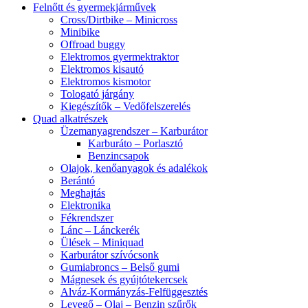
Felnőtt és gyermekjárművek
Cross/Dirtbike – Minicross
Minibike
Offroad buggy
Elektromos gyermektraktor
Elektromos kisautó
Elektromos kismotor
Tologató járgány
Kiegészítők – Vedőfelszerelés
Quad alkatrészek
Üzemanyagrendszer – Karburátor
Karburáto – Porlasztó
Benzincsapok
Olajok, kenőanyagok és adalékok
Berántó
Meghajtás
Elektronika
Fékrendszer
Lánc – Lánckerék
Ülések – Miniquad
Karburátor szívócsonk
Gumiabroncs – Belső gumi
Mágnesek és gyújtótekercsek
Alváz-Kormányzás-Felfüggesztés
Levegő – Olaj – Benzin szűrők