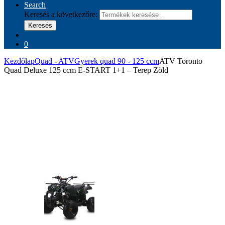
Search
Keresés a következőre:
Keresés
0
Kezdőlap
Quad - ATV
Gyerek quad 90 - 125 ccm
ATV Toronto
Quad Deluxe 125 ccm E-START 1+1 – Terep Zöld