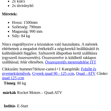
2x kulcs
2x távirányító
Méretek:
Hossz: 1500mm
Szélesség: 790mm
Magasság: 990 mm
Súly: 84 kg
Nincs engedélyezve a közutakon való használatra. A méretek
eltérhetnek a megadott értékektől a négykerekű beállításától és
kalibrálásától függően. Szétszerelt állapotban kerül szállításra
(egyszerű összeszerelés). Összeszerelve is küldhető raklapos
szállítással, felár ellenében.
Összeszerelés megrendelése ITT
Cikkszám:
hummer7deluxe-camo1+1
Kategóriák:
Felnőtt és
gyermekjárművek
,
Gyerek quad 90 - 125 ccm
,
Quad - ATV
Címke:
quad 125 ccm
Tömeg
80 kg
márkák
Rocket Motors – Quad-ATV
Indítás
E-Start