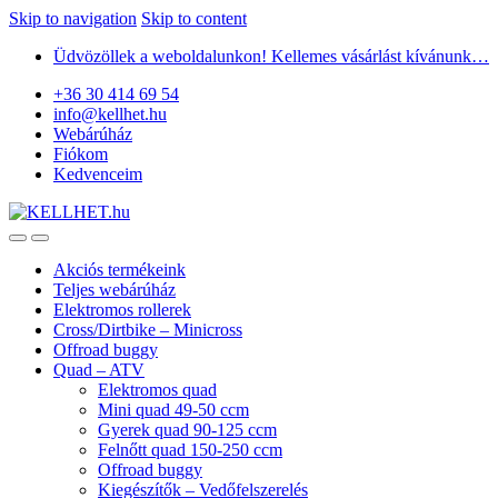
Skip to navigation
Skip to content
Üdvözöllek a weboldalunkon! Kellemes vásárlást kívánunk…
+36 30 414 69 54
info@kellhet.hu
Webárúház
Fiókom
Kedvenceim
Akciós termékeink
Teljes webárúház
Elektromos rollerek
Cross/Dirtbike – Minicross
Offroad buggy
Quad – ATV
Elektromos quad
Mini quad 49-50 ccm
Gyerek quad 90-125 ccm
Felnőtt quad 150-250 ccm
Offroad buggy
Kiegészítők – Vedőfelszerelés