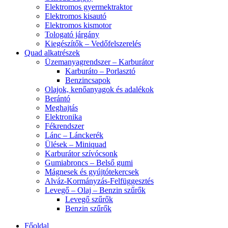
Elektromos gyermektraktor
Elektromos kisautó
Elektromos kismotor
Tologató járgány
Kiegészítők – Vedőfelszerelés
Quad alkatrészek
Üzemanyagrendszer – Karburátor
Karburáto – Porlasztó
Benzincsapok
Olajok, kenőanyagok és adalékok
Berántó
Meghajtás
Elektronika
Fékrendszer
Lánc – Lánckerék
Ülések – Miniquad
Karburátor szívócsonk
Gumiabroncs – Belső gumi
Mágnesek és gyújtótekercsek
Alváz-Kormányzás-Felfüggesztés
Levegő – Olaj – Benzin szűrők
Levegő szűrők
Benzin szűrők
Főoldal