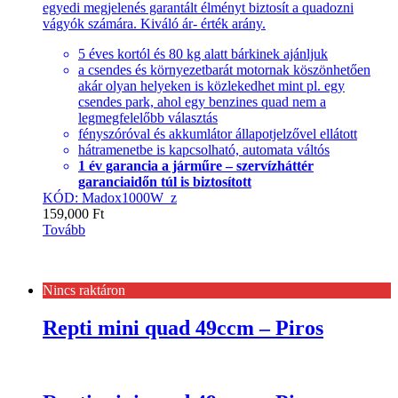
egyedi megjelenés garantált élményt biztosít a quadozni
vágyók számára. Kiváló ár- érték arány.
5 éves kortól és 80 kg alatt bárkinek ajánljuk
a csendes és környezetbarát motornak köszönhetően
akár olyan helyeken is közlekedhet mint pl. egy
csendes park, ahol egy benzines quad nem a
legmegfelelőbb választás
fényszóróval és akkumlátor állapotjelzővel ellátott
hátramenetbe is kapcsolható, automata váltós
1 év garancia a járműre – szervízháttér
garanciaidőn túl is biztosított
KÓD: Madox1000W_z
159,000
Ft
Tovább
Nincs raktáron
Repti mini quad 49ccm – Piros