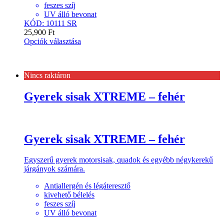
feszes szíj
UV álló bevonat
KÓD: 10111 SR
25,900
Ft
Opciók választása
Nincs raktáron
Gyerek sisak XTREME – fehér
Gyerek sisak XTREME – fehér
Egyszerű gyerek motorsisak, quadok és egyébb négykerekű
járgányok számára.
Antiallergén és légáteresztő
kivehető bélelés
feszes szíj
UV álló bevonat