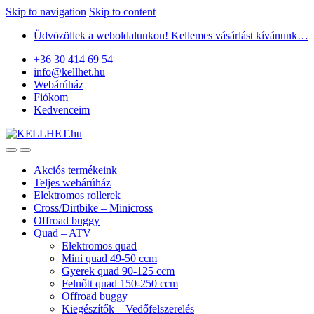
Skip to navigation
Skip to content
Üdvözöllek a weboldalunkon! Kellemes vásárlást kívánunk…
+36 30 414 69 54
info@kellhet.hu
Webárúház
Fiókom
Kedvenceim
Akciós termékeink
Teljes webárúház
Elektromos rollerek
Cross/Dirtbike – Minicross
Offroad buggy
Quad – ATV
Elektromos quad
Mini quad 49-50 ccm
Gyerek quad 90-125 ccm
Felnőtt quad 150-250 ccm
Offroad buggy
Kiegészítők – Vedőfelszerelés