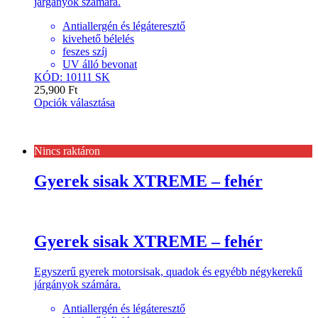
járgányok számára.
Antiallergén és légáteresztő
kivehető bélelés
feszes szíj
UV álló bevonat
KÓD: 10111 SK
25,900
Ft
Opciók választása
Nincs raktáron
Gyerek sisak XTREME – fehér
Gyerek sisak XTREME – fehér
Egyszerű gyerek motorsisak, quadok és egyébb négykerekű
járgányok számára.
Antiallergén és légáteresztő