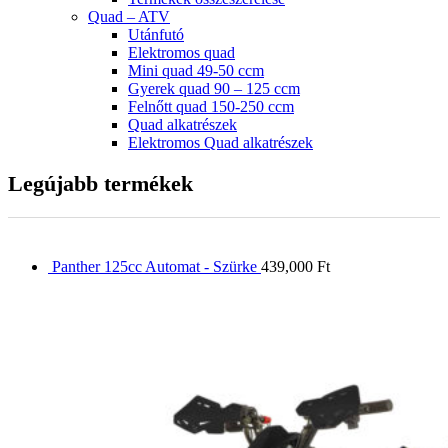
Quad – ATV
Utánfutó
Elektromos quad
Mini quad 49-50 ccm
Gyerek quad 90 – 125 ccm
Felnőtt quad 150-250 ccm
Quad alkatrészek
Elektromos Quad alkatrészek
Legújabb termékek
Panther 125cc Automat - Szürke
439,000
Ft