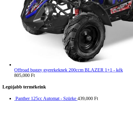
Offroad buggy gyerekeknek 200ccm BLAZER 1+1 - kék
805,000
Ft
Legújabb termékeink
Panther 125cc Automat - Szürke
439,000
Ft