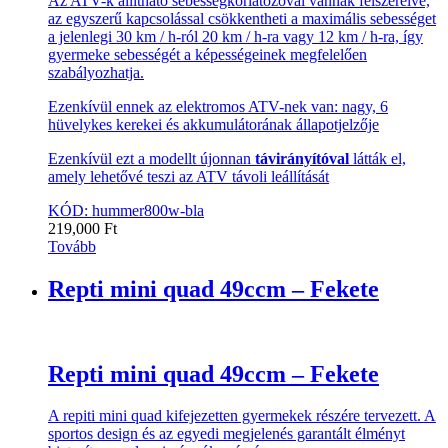
Az ATV-k állítható sebességkorlátozóval vannak felszerelve,
az egyszerű kapcsolással csökkentheti a maximális sebességet
a jelenlegi 30 km / h-ról 20 km / h-ra vagy 12 km / h-ra, így
gyermeke sebességét a képességeinek megfelelően
szabályozhatja.
Ezenkívül ennek az elektromos ATV-nek van: nagy, 6
hüvelykes kerekei és akkumulátorának állapotjelzője
Ezenkívül ezt a modellt újonnan
távirányítóval
látták el,
amely lehetővé teszi az ATV távoli leállítását
KÓD: hummer800w-bla
219,000
Ft
Tovább
Repti mini quad 49ccm – Fekete
Repti mini quad 49ccm – Fekete
A repiti mini quad kifejezetten gyermekek részére tervezett. A
sportos design és az egyedi megjelenés garantált élményt