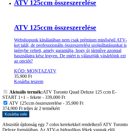
ATV 125ccm összeszerelése
ATV 125ccm összeszerelése
Webshopunk kínálatában nem csak prémium minőségű ATV-
ket talál, de professzionális összeszerelési szolgáltatásunkat is
igénybe veheti, amely garantálja, hogy új járműve azonnal
használatra kész legyen. De miért is választják vásárlóink ezt
az opciót?
KÓD: MONTAZATV
35,900
Ft
Kosárba teszem
Aktuális termék:
ATV Toronto Quad Deluxe 125 ccm E-
START 1+1 – fekete
-
339,000
Ft
ATV 125ccm összeszerelése
-
35,900
Ft
374,900
Ft
teljes ár
2
termékért
Kosárba vele
Abszolút újdonság egy 7 colos kerekekkel rendelkező ATV Toronto
Deluxe formájában. Az ATV-n hidraulikus fékek vannak elöl