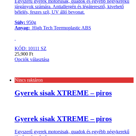
Egyszerű gyerek motorsisak, quadok és egyébb négykerekű
járgányok számára. Antiallergén és légáteresztő, kivehető
bélelés, feszes szíj, UV álló bevonat.
Súly:
950g
Anyag:
High Tech Teermoplastic ABS
KÓD: 10111 SZ
25,900
Ft
Opciók választása
Nincs raktáron
Gyerek sisak XTREME – piros
Gyerek sisak XTREME – piros
Egyszerű gyerek motorsisak, quadok és egyébb négykerekű