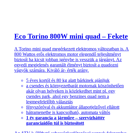
Eco Torino 800W mini quad – Fekete
A Torino mini quad megérkezett elektromos változatban is. A
800 Wattos erős elektromos motor elegendő teljesítményt
biztosít ha kicsit jobban igénybe is vesszük a járgányt. Az
egyedi megjelenés garantált élményt biztosít a quadozni
vágyók számára. Kiváló ár- érték arány.
5 éves kortól és 80 kg alatt bárkinek ajánljuk
a csendes és környezetbarát motornak köszönhetően
akár olyan helyeken is közlekedhet mint pl. egy
csendes park, ahol egy benzines quad nem a
legmegfelelőbb választás
fényszóróval és akkumlátor állapotjelzővel ellátott
hátramenetbe is kapcsolható, automata váltós
1 év garancia a járműre – szervízháttér
garanciaidőn túl is biztosított