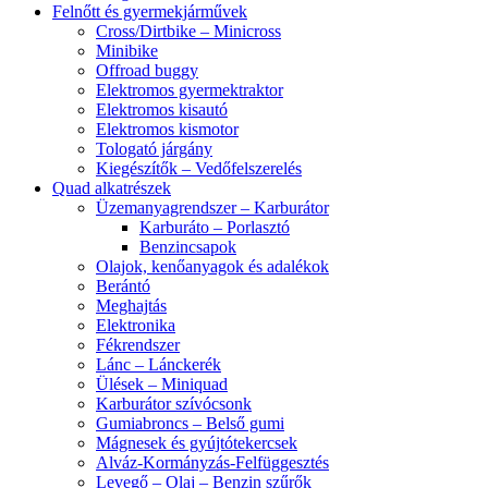
Felnőtt és gyermekjárművek
Cross/Dirtbike – Minicross
Minibike
Offroad buggy
Elektromos gyermektraktor
Elektromos kisautó
Elektromos kismotor
Tologató járgány
Kiegészítők – Vedőfelszerelés
Quad alkatrészek
Üzemanyagrendszer – Karburátor
Karburáto – Porlasztó
Benzincsapok
Olajok, kenőanyagok és adalékok
Berántó
Meghajtás
Elektronika
Fékrendszer
Lánc – Lánckerék
Ülések – Miniquad
Karburátor szívócsonk
Gumiabroncs – Belső gumi
Mágnesek és gyújtótekercsek
Alváz-Kormányzás-Felfüggesztés
Levegő – Olaj – Benzin szűrők