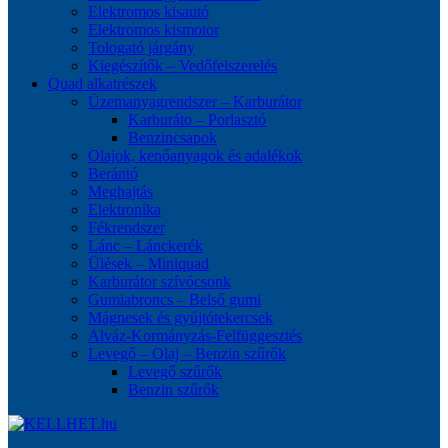
Elektromos kisautó
Elektromos kismotor
Tologató járgány
Kiegészítők – Vedőfelszerelés
Quad alkatrészek
Üzemanyagrendszer – Karburátor
Karburáto – Porlasztó
Benzincsapok
Olajok, kenőanyagok és adalékok
Berántó
Meghajtás
Elektronika
Fékrendszer
Lánc – Lánckerék
Ülések – Miniquad
Karburátor szívócsonk
Gumiabroncs – Belső gumi
Mágnesek és gyújtótekercsek
Alváz-Kormányzás-Felfüggesztés
Levegő – Olaj – Benzin szűrők
Levegő szűrők
Benzin szűrők