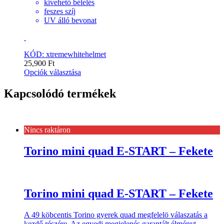
kivehető bélelés
feszes szíj
UV álló bevonat
KÓD: xtremewhitehelmet
25,900
Ft
Opciók választása
Kapcsolódó termékek
Nincs raktáron
Torino mini quad E-START – Fekete
Torino mini quad E-START – Fekete
A 49 köbcentis Torino gyerek quad megfelelö válaszatás a
kezdő részére. Az egyedi megjelenés garantált élményt