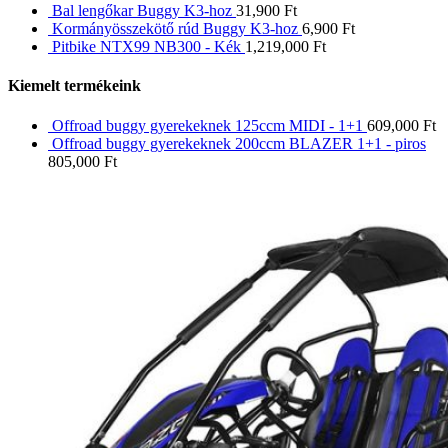
Bal lengőkar Buggy K3-hoz
31,900
Ft
Kormányösszekötő rúd Buggy K3-hoz
6,900
Ft
Pitbike NTX99 NB300 - Kék
1,219,000
Ft
Kiemelt termékeink
Offroad buggy gyerekeknek 125ccm MIDI - 1+1
609,000
Ft
Offroad buggy gyerekeknek 200ccm BLAZER 1+1 - piros
805,000
Ft