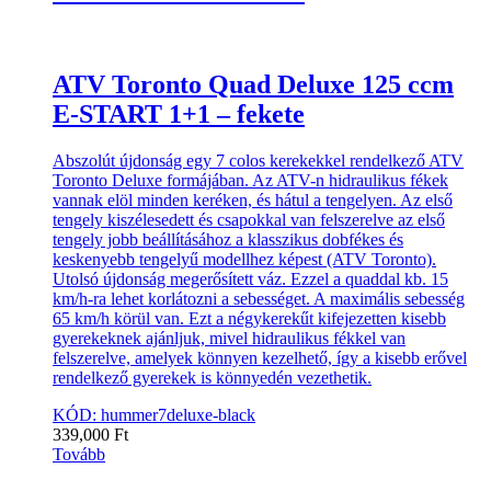
ATV Toronto Quad Deluxe 125 ccm
E-START 1+1 – fekete
Abszolút újdonság egy 7 colos kerekekkel rendelkező ATV
Toronto Deluxe formájában. Az ATV-n hidraulikus fékek
vannak elöl minden keréken, és hátul a tengelyen. Az első
tengely kiszélesedett és csapokkal van felszerelve az első
tengely jobb beállításához a klasszikus dobfékes és
keskenyebb tengelyű modellhez képest (ATV Toronto).
Utolsó újdonság megerősített váz. Ezzel a quaddal kb. 15
km/h-ra lehet korlátozni a sebességet. A maximális sebesség
65 km/h körül van. Ezt a négykerekűt kifejezetten kisebb
gyerekeknek ajánljuk, mivel hidraulikus fékkel van
felszerelve, amelyek könnyen kezelhető, így a kisebb erővel
rendelkező gyerekek is könnyedén vezethetik.
KÓD: hummer7deluxe-black
339,000
Ft
Tovább