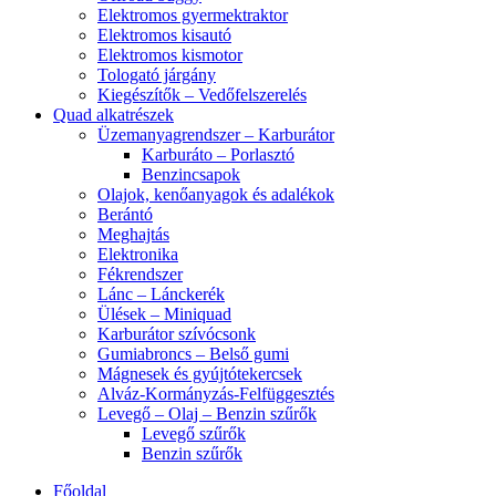
Elektromos gyermektraktor
Elektromos kisautó
Elektromos kismotor
Tologató járgány
Kiegészítők – Vedőfelszerelés
Quad alkatrészek
Üzemanyagrendszer – Karburátor
Karburáto – Porlasztó
Benzincsapok
Olajok, kenőanyagok és adalékok
Berántó
Meghajtás
Elektronika
Fékrendszer
Lánc – Lánckerék
Ülések – Miniquad
Karburátor szívócsonk
Gumiabroncs – Belső gumi
Mágnesek és gyújtótekercsek
Alváz-Kormányzás-Felfüggesztés
Levegő – Olaj – Benzin szűrők
Levegő szűrők
Benzin szűrők
Főoldal