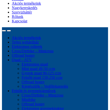
Akciós termékeink
Nagykereskedés
Szervizháttér
Rólunk
Kapcsolat
Akciós termékeink
Teljes webárúház
Elektromos rollerek
Cross/Dirtbike – Minicross
Offroad buggy
Quad – ATV
Elektromos quad
Mini quad 49-50 ccm
Gyerek quad 90-125 ccm
Felnőtt quad 150-250 ccm
Offroad buggy
Kiegészítők – Vedőfelszerelés
Felnőtt és gyermekjárművek
Cross/Dirtbike – Minicross
Minibike
Offroad buggy
Elektromos gyermektraktor