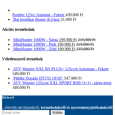
Panther 125cc Automat - Fekete
439,000
Ft
Bal lengőkar Buggy K3-hoz
31,900
Ft
Akciós termékeink
MiniHunter 1000W - Sárga
199,990
Ft
219,000
Ft
MiniHunter 1000W - Pink
199,990
Ft
219,000
Ft
MiniHunter 1000W - Zöld
199,990
Ft
219,000
Ft
Véletlenszerű termékek
ATV Warrior XXL RS PLUS+ 125ccm Automata - Fekete
549,000
Ft
Pitbike Dorado DT155 19/16"
547,900
Ft
ATV Warrior 125ccm XXL SPORT RSII (3+1) - sárga terep
349,000
Ft
Hírlevél
...értesülj akciójainkról,
termékeinkről és nyereményjátékainkról!
Küldés