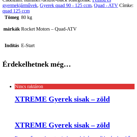
gyermekjárművek
,
Gyerek quad 90 - 125 ccm
,
Quad - ATV
Címke:
quad 125 ccm
Tömeg
80 kg
márkák
Rocket Motors – Quad-ATV
Indítás
E-Start
Érdekelhetnek még…
Nincs raktáron
XTREME Gyerek sisak – zöld
XTREME Gyerek sisak – zöld