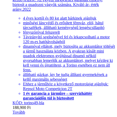
biztosít a quadozni vágyók számára. Kiváló ár- érték
arány.2022
4 éves kortól és 80 kg alatt bárkinek ajánljuk
minőségi láncvédő és erősített fémváz, elöl, hátul
tárcsafékek, állítható keménységű lengéscsillapító
fényszóróval felszerelt
Távirányító segítségével fel és lekapcsolható a motor
120 m-es hatótávolságból
dinamóval ellátott, mely biztosítja az akkumlátor töltését
a jármű használata közben. A gyakran kínált mini
quadok elektromos gyújtással dinamó nélkül
gyorsabban lemerítík az akkumlátort, melyet kézileg ki
kell venni és újratölteni, a Torino esetében ez nem áll
fenn.
állítható gázkar, így be tudja állítani gyermekének a
kellő maximális sebességet
Ehhez a járműhöz a következő motorolajat ajánljuk:
Repsol Moto Competicion 2T
1 év garancia a járműre – szervízháttér
garanciaidőn túl is biztosított
KÓD: torino49-bla
188,900
Ft
Tovább