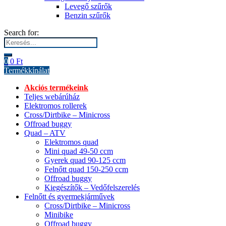
Levegő szűrők
Benzin szűrők
Search for:
0
0
Ft
Termékkínálat
Akciós termékeink
Teljes webárúház
Elektromos rollerek
Cross/Dirtbike – Minicross
Offroad buggy
Quad – ATV
Elektromos quad
Mini quad 49-50 ccm
Gyerek quad 90-125 ccm
Felnőtt quad 150-250 ccm
Offroad buggy
Kiegészítők – Vedőfelszerelés
Felnőtt és gyermekjárművek
Cross/Dirtbike – Minicross
Minibike
Offroad buggy