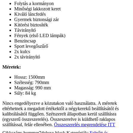
Folytás a kormányon
Minőségi lakkozott keret
Kiváló láncfedés
Gyermek biztonsági zár
Kitörési biztosíték
Távirányító
Fények (első LED lámpák)
Benzincsap
Sport levegőszűrő
2x kulcs
2x távirányító
Méretek:
Hossz: 1500mm
Szélesség: 790mm
Magasság: 990 mm
Súly: 84 kg
Nincs engedélyezve a közutakon való használatra. A méretek
eltérhetnek a megadott értékektől a négykerekű beállításától és
kalibrálásától függően. Szétszerelt állapotban kerül szállításra
(egyszerű összeszerelés). Összeszerelve is küldhető raklapos
szállítással, felár ellenében.
Összeszerelés megrendelése ITT
Cikkszám:
hummer7deluxe-black
Kategóriák:
Felnőtt és