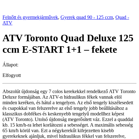
Felnőtt és gyermekjárművek
,
Gyerek quad 90 - 125 ccm
,
Quad -
ATV
ATV Toronto Quad Deluxe 125
ccm E-START 1+1 – fekete
Állapot:
Elfogyott
Abszolút újdonság egy 7 colos kerekekkel rendelkező ATV Toronto
Deluxe formájában. Az ATV-n hidraulikus fékek vannak elöl
minden keréken, és hátul a tengelyen. Az első tengely kiszélesedett
és csapokkal van felszerelve az első tengely jobb beállításához a
klasszikus dobfékes és keskenyebb tengelyű modellhez képest
(ATV Toronto). Utolsó újdonság megerősített váz. Ezzel a quaddal
kb. 15 km/h-ra lehet korlátozni a sebességet. A maximális sebesség
65 km/h körül van. Ezt a négykerekűt kifejezetten kisebb
gyerekeknek ajánljuk, mivel hidraulikus fékkel van felszerelve,