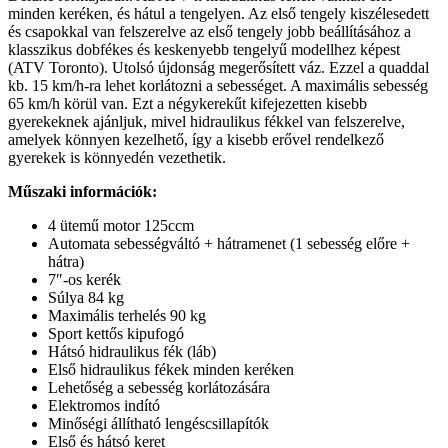
minden keréken, és hátul a tengelyen. Az első tengely kiszélesedett
és csapokkal van felszerelve az első tengely jobb beállításához a
klasszikus dobfékes és keskenyebb tengelyű modellhez képest
(ATV Toronto). Utolsó újdonság megerősített váz. Ezzel a quaddal
kb. 15 km/h-ra lehet korlátozni a sebességet. A maximális sebesség
65 km/h körül van. Ezt a négykerekűt kifejezetten kisebb
gyerekeknek ajánljuk, mivel hidraulikus fékkel van felszerelve,
amelyek könnyen kezelhető, így a kisebb erővel rendelkező
gyerekek is könnyedén vezethetik.
Műszaki információk:
4 ütemű motor 125ccm
Automata sebességváltó + hátramenet (1 sebesség előre +
hátra)
7″-os kerék
Súlya 84 kg
Maximális terhelés 90 kg
Sport kettős kipufogó
Hátsó hidraulikus fék (láb)
Első hidraulikus fékek minden keréken
Lehetőség a sebesség korlátozására
Elektromos indító
Minőségi állítható lengéscsillapítók
Első és hátsó keret