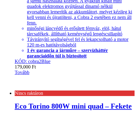
a jármű használata közben. A gyakran kínált mini
quadok elektromos gyújtással dinamó nélkül
gyorsabban lemerítík az akkumlátort, melyet kézileg ki
kell venni és újratölteni, a Cobra 2 esetében ez nem áll
fenn.
minőségi láncvédő és erősített fémváz, elöl, hátul
tárcsafékek, állítható keménységű lengéscsillapító
Távirányító segítségével fel és lekapcsolható a motor
120 m-es hatótávolságból
1 év garancia a járműre – szervízháttér
garanciaidőn túl is biztosított
KÓD: cobra2Blue
179,000
Ft
Tovább
Nincs raktáron
Eco Torino 800W mini quad – Fekete