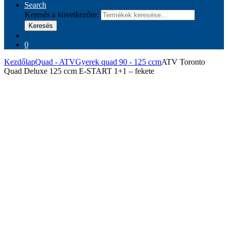
Search
Keresés a következőre:
Keresés
0
Kezdőlap
Quad - ATV
Gyerek quad 90 - 125 ccm
ATV Toronto
Quad Deluxe 125 ccm E-START 1+1 – fekete