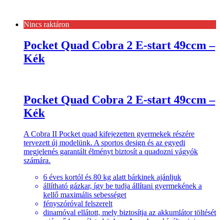
Nincs raktáron
Pocket Quad Cobra 2 E-start 49ccm –
Kék
Pocket Quad Cobra 2 E-start 49ccm –
Kék
A Cobra II Pocket quad kifejezetten gyermekek részére
tervezett új modelünk. A sportos design és az egyedi
megjelenés garantált élményt biztosít a quadozni vágyók
számára.
6 éves kortól és 80 kg alatt bárkinek ajánljuk
állítható gázkar, így be tudja állítani gyermekének a
kellő maximális sebességet
fényszóróval felszerelt
dinamóval ellátott, mely biztosítja az akkumlátor töltését