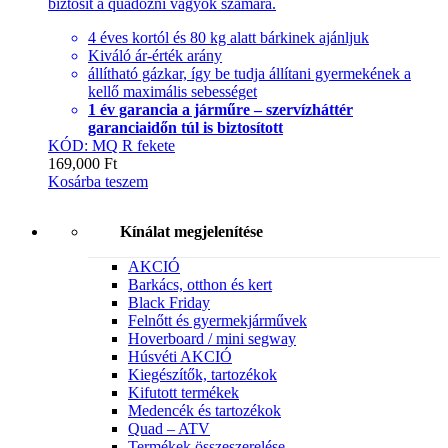
biztosít a quadozni vágyók számára.
4 éves kortól és 80 kg alatt bárkinek ajánljuk
Kiváló ár-érték arány
állítható gázkar, így be tudja állítani gyermekének a
kellő maximális sebességet
1 év garancia a járműre – szervízháttér
garanciaidőn túl is biztosított
KÓD: MQ R fekete
169,000
Ft
Kosárba teszem
Kínálat megjelenítése
AKCIÓ
Barkács, otthon és kert
Black Friday
Felnőtt és gyermekjárművek
Hoverboard / mini segway
Húsvéti AKCIÓ
Kiegészítők, tartozékok
Kifutott termékek
Medencék és tartozékok
Quad – ATV
Termékek összeszerelése