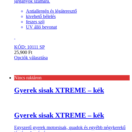
járgányok számára.
Antiallergén és légáteresztő
kivehető bélelés
feszes szíj
UV álló bevonat
KÓD: 10111 SP
25,900
Ft
Opciók választása
Nincs raktáron
Gyerek sisak XTREME – kék
Gyerek sisak XTREME – kék
Egyszerű gyerek motorsisak, quadok és egyébb négykerekű