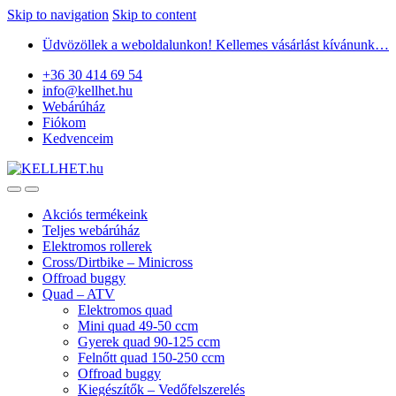
Skip to navigation
Skip to content
Üdvözöllek a weboldalunkon! Kellemes vásárlást kívánunk…
+36 30 414 69 54
info@kellhet.hu
Webárúház
Fiókom
Kedvenceim
Akciós termékeink
Teljes webárúház
Elektromos rollerek
Cross/Dirtbike – Minicross
Offroad buggy
Quad – ATV
Elektromos quad
Mini quad 49-50 ccm
Gyerek quad 90-125 ccm
Felnőtt quad 150-250 ccm
Offroad buggy
Kiegészítők – Vedőfelszerelés