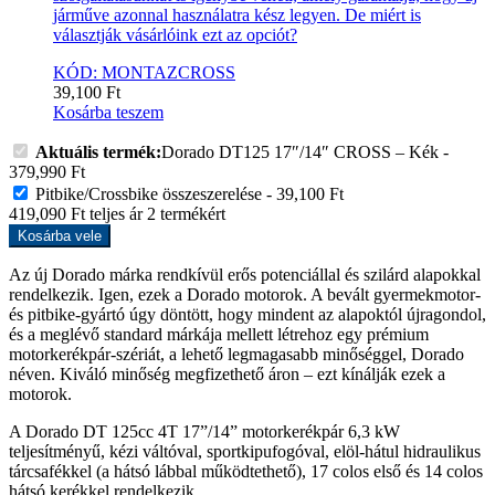
járműve azonnal használatra kész legyen. De miért is
választják vásárlóink ezt az opciót?
KÓD: MONTAZCROSS
39,100
Ft
Kosárba teszem
Aktuális termék:
Dorado DT125 17″/14″ CROSS – Kék
-
379,990
Ft
Pitbike/Crossbike összeszerelése
-
39,100
Ft
419,090
Ft
teljes ár
2
termékért
Kosárba vele
Az új Dorado márka rendkívül erős potenciállal és szilárd alapokkal
rendelkezik. Igen, ezek a Dorado motorok. A bevált gyermekmotor-
és pitbike-gyártó úgy döntött, hogy mindent az alapoktól újragondol,
és a meglévő standard márkája mellett létrehoz egy prémium
motorkerékpár-szériát, a lehető legmagasabb minőséggel, Dorado
néven. Kiváló minőség megfizethető áron – ezt kínálják ezek a
motorok.
A Dorado DT 125cc 4T 17”/14” motorkerékpár 6,3 kW
teljesítményű, kézi váltóval, sportkipufogóval, elöl-hátul hidraulikus
tárcsafékkel (a hátsó lábbal működtethető), 17 colos első és 14 colos
hátsó kerékkel rendelkezik.