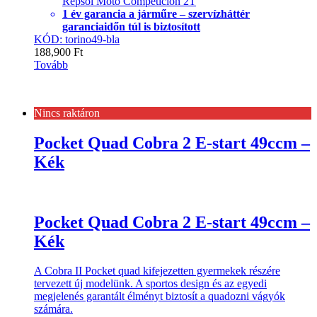
Repsol Moto Competicion 2T
1 év garancia a járműre – szervízháttér
garanciaidőn túl is biztosított
KÓD: torino49-bla
188,900
Ft
Tovább
Nincs raktáron
Pocket Quad Cobra 2 E-start 49ccm –
Kék
Pocket Quad Cobra 2 E-start 49ccm –
Kék
A Cobra II Pocket quad kifejezetten gyermekek részére
tervezett új modelünk. A sportos design és az egyedi
megjelenés garantált élményt biztosít a quadozni vágyók
számára.