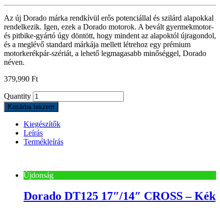
Az új Dorado márka rendkívül erős potenciállal és szilárd alapokkal
rendelkezik. Igen, ezek a Dorado motorok. A bevált gyermekmotor-
és pitbike-gyártó úgy döntött, hogy mindent az alapoktól újragondol,
és a meglévő standard márkája mellett létrehoz egy prémium
motorkerékpár-szériát, a lehető legmagasabb minőséggel, Dorado
néven.
379,990
Ft
Quantity
Kosárba teszem
Kiegészítők
Leírás
Termékleírás
Újdonság
Dorado DT125 17″/14″ CROSS – Kék