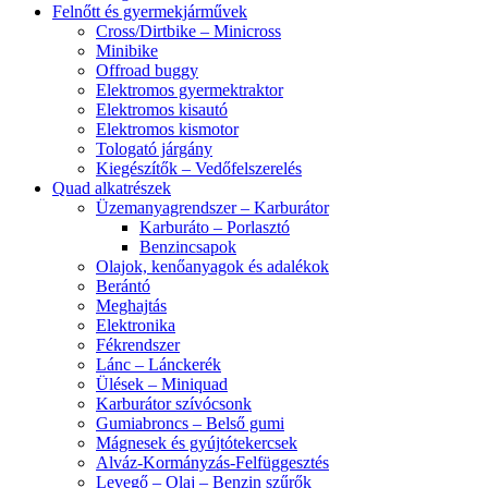
Felnőtt és gyermekjárművek
Cross/Dirtbike – Minicross
Minibike
Offroad buggy
Elektromos gyermektraktor
Elektromos kisautó
Elektromos kismotor
Tologató járgány
Kiegészítők – Vedőfelszerelés
Quad alkatrészek
Üzemanyagrendszer – Karburátor
Karburáto – Porlasztó
Benzincsapok
Olajok, kenőanyagok és adalékok
Berántó
Meghajtás
Elektronika
Fékrendszer
Lánc – Lánckerék
Ülések – Miniquad
Karburátor szívócsonk
Gumiabroncs – Belső gumi
Mágnesek és gyújtótekercsek
Alváz-Kormányzás-Felfüggesztés
Levegő – Olaj – Benzin szűrők