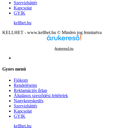
Szervizháttér
Kapcsolat
GYIK
kellhet.hu
KELLHET - www.kellhet.hu © Minden jog fenntartva
Árukereső.hu
Gyors menü
Fiókom
Rendeléseim
Reklamációs űrlap
Általános szerződési feltételek
Nagykereskedés
Szervizháttér
Kapcsolat
GYIK
kellhet.hu