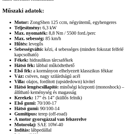
Műszaki adatok:
Motor:
ZongShen 125 ccm, négyütemű, egyhengeres
Teljesítmény:
6,3 kW
Max. nyomaték:
8,8 Nm / 5500 ford./perc
Max. sebesség:
85 km/h
Hűtés:
levegős
Sebességváltó:
kézi, 4 sebességes (minden fokozat felfelé
kapcsolható)
Fékek:
hidraulikus tárcsafékek
Hátsó fék:
lábbal működtethető
Első fék:
a kormányon elhelyezett klasszikus fékkar
Váz:
csöves, nagy szilárdságú acél
Villa:
olajos, fordított (upsidedown) kivitel
Hátsó lengéscsillapító:
minőségi központi (monoshock) –
állítható keménység és magasság
Kerekek:
17” és 14” (küllős felnik)
Első gumi:
70/100-17
Hátsó gumi:
90/100-14
Gumitípus:
terep (off-road)
A motor gyorsgázzal van felszerelve
Motorolaj:
SAE 10W-40
Indítás:
lábpedállal