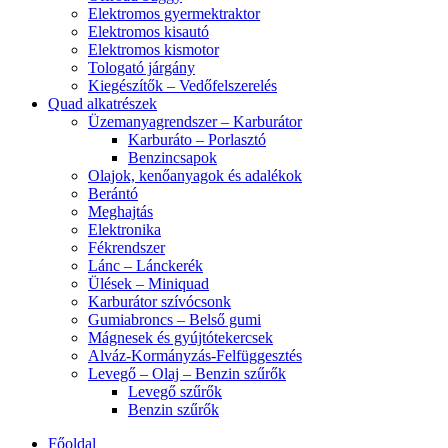
Elektromos gyermektraktor
Elektromos kisautó
Elektromos kismotor
Tologató járgány
Kiegészítők – Vedőfelszerelés
Quad alkatrészek
Üzemanyagrendszer – Karburátor
Karburáto – Porlasztó
Benzincsapok
Olajok, kenőanyagok és adalékok
Berántó
Meghajtás
Elektronika
Fékrendszer
Lánc – Lánckerék
Ülések – Miniquad
Karburátor szívócsonk
Gumiabroncs – Belső gumi
Mágnesek és gyújtótekercsek
Alváz-Kormányzás-Felfüggesztés
Levegő – Olaj – Benzin szűrők
Levegő szűrők
Benzin szűrők
Főoldal