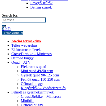
Levegő szűrők
Benzin szűrők
Search for:
0
0
Ft
Termékkínálat
Akciós termékeink
Teljes webárúház
Elektromos rollerek
Cross/Dirtbike – Minicross
Offroad buggy
Quad – ATV
Elektromos quad
Mini quad 49-50 ccm
Gyerek quad 90-125 ccm
Felnőtt quad 150-250 ccm
Offroad buggy
Kiegészítők – Vedőfelszerelés
Felnőtt és gyermekjárművek
Cross/Dirtbike – Minicross
Minibike
Offroad buggy