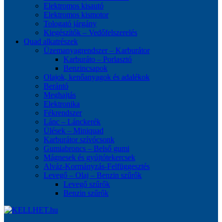
Elektromos kisautó
Elektromos kismotor
Tologató járgány
Kiegészítők – Vedőfelszerelés
Quad alkatrészek
Üzemanyagrendszer – Karburátor
Karburáto – Porlasztó
Benzincsapok
Olajok, kenőanyagok és adalékok
Berántó
Meghajtás
Elektronika
Fékrendszer
Lánc – Lánckerék
Ülések – Miniquad
Karburátor szívócsonk
Gumiabroncs – Belső gumi
Mágnesek és gyújtótekercsek
Alváz-Kormányzás-Felfüggesztés
Levegő – Olaj – Benzin szűrők
Levegő szűrők
Benzin szűrők