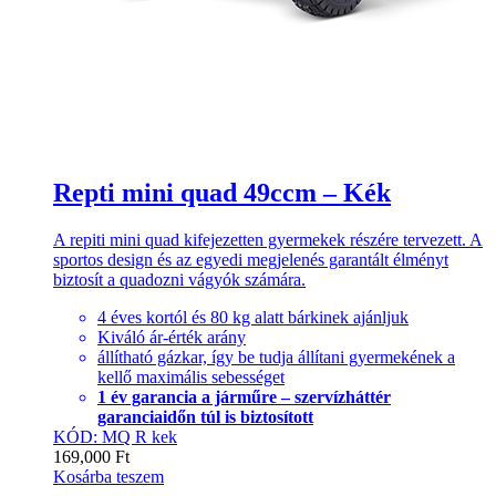
Repti mini quad 49ccm – Kék
A repiti mini quad kifejezetten gyermekek részére tervezett. A
sportos design és az egyedi megjelenés garantált élményt
biztosít a quadozni vágyók számára.
4 éves kortól és 80 kg alatt bárkinek ajánljuk
Kiváló ár-érték arány
állítható gázkar, így be tudja állítani gyermekének a
kellő maximális sebességet
1 év garancia a járműre – szervízháttér
garanciaidőn túl is biztosított
KÓD: MQ R kek
169,000
Ft
Kosárba teszem