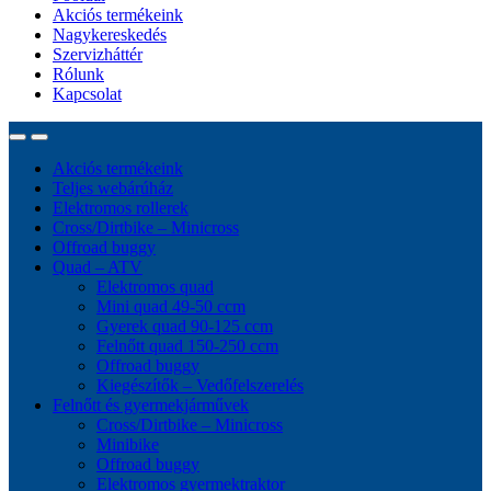
Akciós termékeink
Nagykereskedés
Szervizháttér
Rólunk
Kapcsolat
Akciós termékeink
Teljes webárúház
Elektromos rollerek
Cross/Dirtbike – Minicross
Offroad buggy
Quad – ATV
Elektromos quad
Mini quad 49-50 ccm
Gyerek quad 90-125 ccm
Felnőtt quad 150-250 ccm
Offroad buggy
Kiegészítők – Vedőfelszerelés
Felnőtt és gyermekjárművek
Cross/Dirtbike – Minicross
Minibike
Offroad buggy
Elektromos gyermektraktor