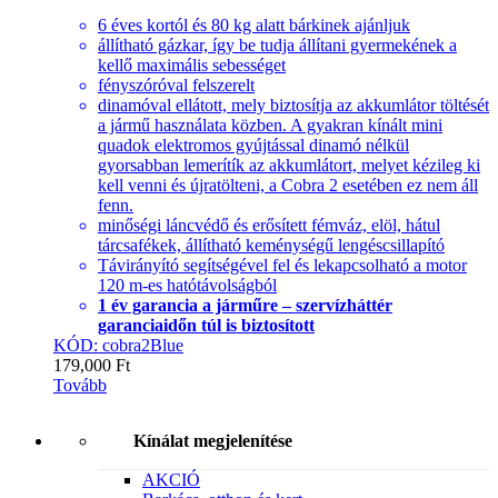
6 éves kortól és 80 kg alatt bárkinek ajánljuk
állítható gázkar, így be tudja állítani gyermekének a
kellő maximális sebességet
fényszóróval felszerelt
dinamóval ellátott, mely biztosítja az akkumlátor töltését
a jármű használata közben. A gyakran kínált mini
quadok elektromos gyújtással dinamó nélkül
gyorsabban lemerítík az akkumlátort, melyet kézileg ki
kell venni és újratölteni, a Cobra 2 esetében ez nem áll
fenn.
minőségi láncvédő és erősített fémváz, elöl, hátul
tárcsafékek, állítható keménységű lengéscsillapító
Távirányító segítségével fel és lekapcsolható a motor
120 m-es hatótávolságból
1 év garancia a járműre – szervízháttér
garanciaidőn túl is biztosított
KÓD: cobra2Blue
179,000
Ft
Tovább
Kínálat megjelenítése
AKCIÓ