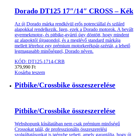
Dorado DT125 17″/14″ CROSS – Kék
Az új Dorado márka rendkívül erős potenciállal és szilárd
alapokkal rendelkezik. Igen, ezek a Dorado motorok. A bevált
gyermekmotor- és pitbike-gyártó úgy döntött, hogy mindent
az alapoktól újragondol, és a meglévő standard márkája
mellett létrehoz egy prémium motorkerékpár-szériát, a lehető
legmagasabb minőséggel, Dorado néven.
KÓD: DT125-1714-CRB
379,990
Ft
Kosárba teszem
Pitbike/Crossbike összeszerelése
Pitbike/Crossbike összeszerelése
Webshopunk kínálatában nem csak prémium minőségű
Crossokat talál, de professzionális összeszerelési
szolgáltatásunkat is igénybe veheti, amely garantálja, hogy új