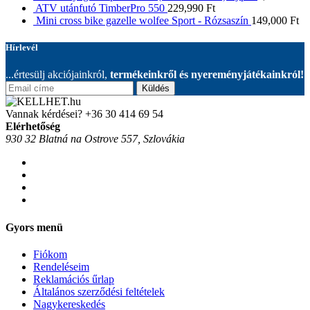
ATV utánfutó TimberPro 550
229,990
Ft
Mini cross bike gazelle wolfee Sport - Rózsaszín
149,000
Ft
Hírlevél
...értesülj akciójainkról,
termékeinkről és nyereményjátékainkról!
Küldés
Vannak kérdései?
+36 30 414 69 54
Elérhetőség
930 32 Blatná na Ostrove 557, Szlovákia
Gyors menü
Fiókom
Rendeléseim
Reklamációs űrlap
Általános szerződési feltételek
Nagykereskedés