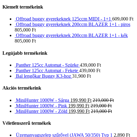
Kiemelt termékeink
Offroad buggy gyerekeknek 125ccm MIDI - 1+1
609,000
Ft
Offroad buggy gyerekeknek 200ccm BLAZER 1+1 - piros
805,000
Ft
Offroad buggy gyerekeknek 200ccm BLAZER 1+1 - kék
805,000
Ft
Legújabb termékeink
Panther 125cc Automat - Szürke
439,000
Ft
Panther 125cc Automat - Fekete
439,000
Ft
Bal lengőkar Buggy K3-hoz
31,900
Ft
Akciós termékeink
MiniHunter 1000W - Sárga
199,990
Ft
219,000
Ft
MiniHunter 1000W - Pink
199,990
Ft
219,000
Ft
MiniHunter 1000W - Zöld
199,990
Ft
219,000
Ft
Véletlenszerű termékek
Üzemanyagszelep szűrővel (JAWA 50/350) Typ 1
2,890
Ft