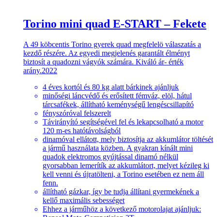
Torino mini quad E-START – Fekete
A 49 köbcentis Torino gyerek quad megfelelö válaszatás a
kezdő részére. Az egyedi megjelenés garantált élményt
biztosít a quadozni vágyók számára. Kiváló ár- érték
arány.2022
4 éves kortól és 80 kg alatt bárkinek ajánljuk
minőségi láncvédő és erősített fémváz, elöl, hátul
tárcsafékek, állítható keménységű lengéscsillapító
fényszóróval felszerelt
Távirányító segítségével fel és lekapcsolható a motor
120 m-es hatótávolságból
dinamóval ellátott, mely biztosítja az akkumlátor töltését
a jármű használata közben. A gyakran kínált mini
quadok elektromos gyújtással dinamó nélkül
gyorsabban lemerítík az akkumlátort, melyet kézileg ki
kell venni és újratölteni, a Torino esetében ez nem áll
fenn.
állítható gázkar, így be tudja állítani gyermekének a
kellő maximális sebességet
Ehhez a járműhöz a következő motorolajat ajánljuk: