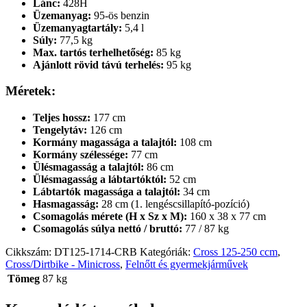
Lánc:
428H
Üzemanyag:
95-ös benzin
Üzemanyagtartály:
5,4 l
Súly:
77,5 kg
Max. tartós terhelhetőség:
85 kg
Ajánlott rövid távú terhelés:
95 kg
Méretek:
Teljes hossz:
177 cm
Tengelytáv:
126 cm
Kormány magassága a talajtól:
108 cm
Kormány szélessége:
77 cm
Ülésmagasság a talajtól:
86 cm
Ülésmagasság a lábtartóktól:
52 cm
Lábtartók magassága a talajtól:
34 cm
Hasmagasság:
28 cm (1. lengéscsillapító-pozíció)
Csomagolás mérete (H x Sz x M):
160 x 38 x 77 cm
Csomagolás súlya nettó / bruttó:
77 / 87 kg
Cikkszám:
DT125-1714-CRB
Kategóriák:
Cross 125-250 ccm
,
Cross/Dirtbike - Minicross
,
Felnőtt és gyermekjárművek
Tömeg
87 kg