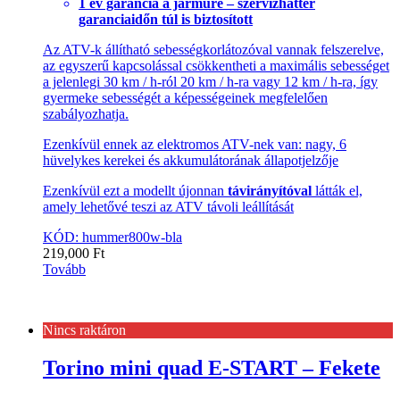
1 év garancia a járműre – szervízháttér
garanciaidőn túl is biztosított
Az ATV-k állítható sebességkorlátozóval vannak felszerelve,
az egyszerű kapcsolással csökkentheti a maximális sebességet
a jelenlegi 30 km / h-ról 20 km / h-ra vagy 12 km / h-ra, így
gyermeke sebességét a képességeinek megfelelően
szabályozhatja.
Ezenkívül ennek az elektromos ATV-nek van: nagy, 6
hüvelykes kerekei és akkumulátorának állapotjelzője
Ezenkívül ezt a modellt újonnan
távirányítóval
látták el,
amely lehetővé teszi az ATV távoli leállítását
KÓD: hummer800w-bla
219,000
Ft
Tovább
Nincs raktáron
Torino mini quad E-START – Fekete