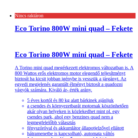
Nincs raktáron
Eco Torino 800W mini quad – Fekete
Eco Torino 800W mini quad – Fekete
A Torino mini quad megérkezett elektromos változatban is. A
800 Wattos erős elektromos motor elegendő teljesítményt
biztosít ha kicsit jobban igénybe is vesszük a járgányt. Az
egyedi megjelenés garantált élményt biztosít a quadozni
vágyók számára. Kiváló ár- érték arány.
5 éves kortól és 80 kg alatt bárkinek ajánljuk
a csendes és környezetbarát motornak köszönhetően
akár olyan helyeken is közlekedhet mint pl. egy
csendes park, ahol egy benzines quad nem a
legmegfelelőbb választás
fényszóróval és akkumlátor állapotjelzővel ellátott
hátramenetbe is kapcsolható, automata váltós