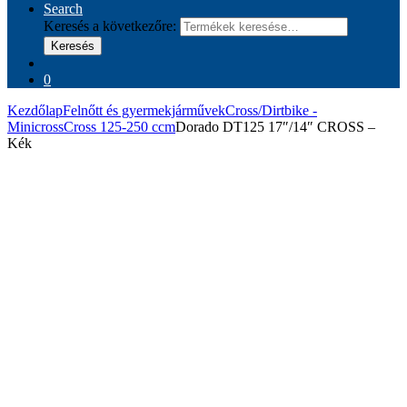
Search
Keresés a következőre:
Keresés
0
Kezdőlap
Felnőtt és gyermekjárművek
Cross/Dirtbike -
Minicross
Cross 125-250 ccm
Dorado DT125 17″/14″ CROSS –
Kék