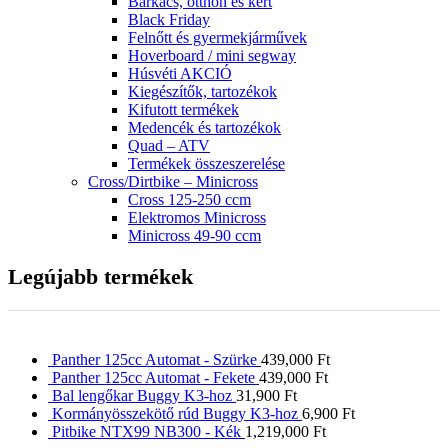
Barkács, otthon és kert
Black Friday
Felnőtt és gyermekjárművek
Hoverboard / mini segway
Húsvéti AKCIÓ
Kiegészítők, tartozékok
Kifutott termékek
Medencék és tartozékok
Quad – ATV
Termékek összeszerelése
Cross/Dirtbike – Minicross
Cross 125-250 ccm
Elektromos Minicross
Minicross 49-90 ccm
Legújabb termékek
Panther 125cc Automat - Szürke
439,000
Ft
Panther 125cc Automat - Fekete
439,000
Ft
Bal lengőkar Buggy K3-hoz
31,900
Ft
Kormányösszekötő rúd Buggy K3-hoz
6,900
Ft
Pitbike NTX99 NB300 - Kék
1,219,000
Ft