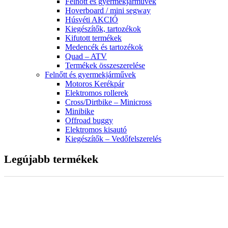
Felnőtt és gyermekjárművek
Hoverboard / mini segway
Húsvéti AKCIÓ
Kiegészítők, tartozékok
Kifutott termékek
Medencék és tartozékok
Quad – ATV
Termékek összeszerelése
Felnőtt és gyermekjárművek
Motoros Kerékpár
Elektromos rollerek
Cross/Dirtbike – Minicross
Minibike
Offroad buggy
Elektromos kisautó
Kiegészítők – Vedőfelszerelés
Legújabb termékek