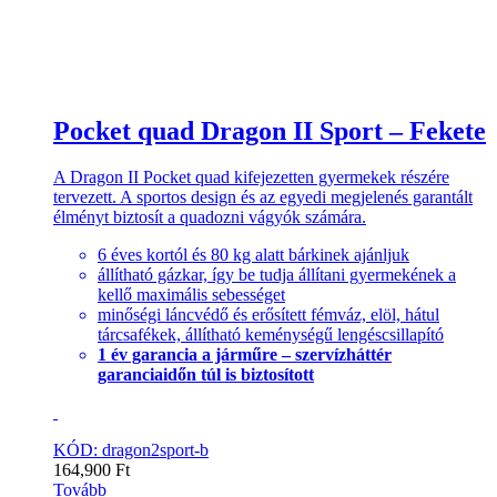
Pocket quad Dragon II Sport – Fekete
A Dragon II Pocket quad kifejezetten gyermekek részére
tervezett. A sportos design és az egyedi megjelenés garantált
élményt biztosít a quadozni vágyók számára.
6 éves kortól és 80 kg alatt bárkinek ajánljuk
állítható gázkar, így be tudja állítani gyermekének a
kellő maximális sebességet
minőségi láncvédő és erősített fémváz, elöl, hátul
tárcsafékek, állítható keménységű lengéscsillapító
1 év garancia a járműre – szervízháttér
garanciaidőn túl is biztosított
KÓD: dragon2sport-b
164,900
Ft
Tovább