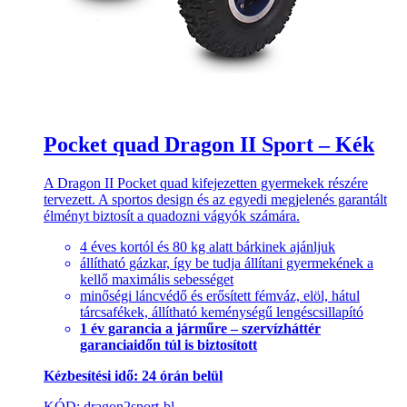
Pocket quad Dragon II Sport – Kék
A Dragon II Pocket quad kifejezetten gyermekek részére
tervezett. A sportos design és az egyedi megjelenés garantált
élményt biztosít a quadozni vágyók számára.
4 éves kortól és 80 kg alatt bárkinek ajánljuk
állítható gázkar, így be tudja állítani gyermekének a
kellő maximális sebességet
minőségi láncvédő és erősített fémváz, elöl, hátul
tárcsafékek, állítható keménységű lengéscsillapító
1 év garancia a járműre – szervízháttér
garanciaidőn túl is biztosított
Kézbesítési idő: 24 órán belül
KÓD: dragon2sport-bl