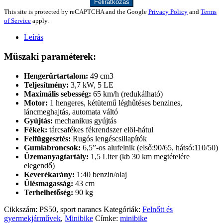
This site is protected by reCAPTCHA and the Google
Privacy Policy
and
Terms
of Service
apply.
Leírás
Műszaki paraméterek:
Hengerűrtartalom:
49 cm3
Teljesítmény:
3,7 kW, 5 LE
Maximális sebesség:
65 km/h (redukálható)
Motor:
1 hengeres, kétütemű léghűtéses benzines,
láncmeghajtás, automata váltó
Gyújtás:
mechanikus gyújtás
Fékek:
tárcsafékes fékrendszer elöl-hátul
Felfüggesztés:
Rugós lengéscsillapítók
Gumiabroncsok:
6,5”-os alufelnik (első:90/65, hátsó:110/50)
Üzemanyagtartály:
1,5 Liter (kb 30 km megtételére
elegendő)
Keverékarány:
1:40 benzin/olaj
Ülésmagasság:
43 cm
Terhelhetőség:
90 kg
Cikkszám:
PS50, sport narancs
Kategóriák:
Felnőtt és
gyermekjárművek
,
Minibike
Címke:
minibike