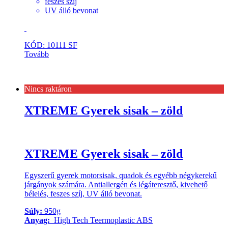
feszes szíj
UV álló bevonat
KÓD: 10111 SF
Tovább
Nincs raktáron
XTREME Gyerek sisak – zöld
XTREME Gyerek sisak – zöld
Egyszerű gyerek motorsisak, quadok és egyébb négykerekű
járgányok számára. Antiallergén és légáteresztő, kivehető
bélelés, feszes szíj, UV álló bevonat.
Súly:
950g
Anyag:
High Tech Teermoplastic ABS