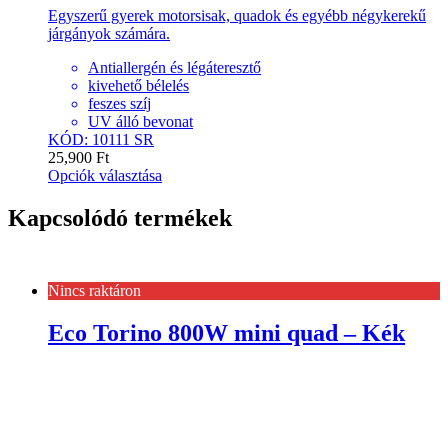
Egyszerű gyerek motorsisak, quadok és egyébb négykerekű
járgányok számára.
Antiallergén és légáteresztő
kivehető bélelés
feszes szíj
UV álló bevonat
KÓD: 10111 SR
25,900
Ft
Opciók választása
Kapcsolódó termékek
Nincs raktáron
Eco Torino 800W mini quad – Kék