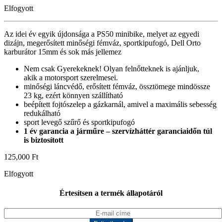
Elfogyott
Az idei év egyik újdonsága a PS50 minibike, melyet az egyedi
dizájn, megerősített minőségi fémváz, sportkipufogó, Dell Orto
karburátor 15mm és sok más jellemez
Nem csak Gyerekeknek! Olyan felnőtteknek is ajánljuk,
akik a motorsport szerelmesei.
minőségi láncvédő, erősített fémváz, össztömege mindössze
23 kg, ezért könnyen szállítható
beépített fojtószelep a gázkarnál, amivel a maximális sebesség
redukálható
sport levegő szűrő és sportkipufogó
1 év garancia a járműre – szervízháttér garanciaidőn túl
is biztosított
125,000
Ft
Elfogyott
Értesítsen a termék állapotáról