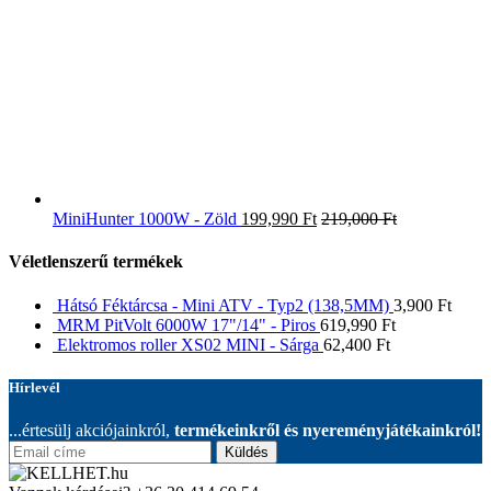
MiniHunter 1000W - Zöld
199,990
Ft
219,000
Ft
Véletlenszerű termékek
Hátsó Féktárcsa - Mini ATV - Typ2 (138,5MM)
3,900
Ft
MRM PitVolt 6000W 17"/14" - Piros
619,990
Ft
Elektromos roller XS02 MINI - Sárga
62,400
Ft
Hírlevél
...értesülj akciójainkról,
termékeinkről és nyereményjátékainkról!
Küldés