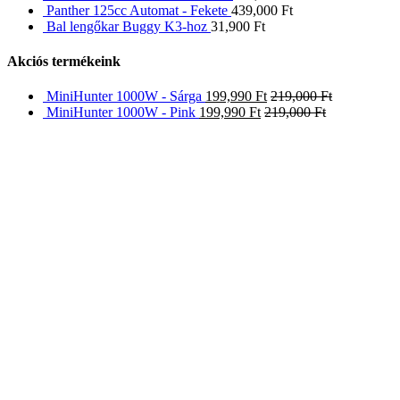
Panther 125cc Automat - Fekete
439,000
Ft
Bal lengőkar Buggy K3-hoz
31,900
Ft
Akciós termékeink
MiniHunter 1000W - Sárga
199,990
Ft
219,000
Ft
MiniHunter 1000W - Pink
199,990
Ft
219,000
Ft