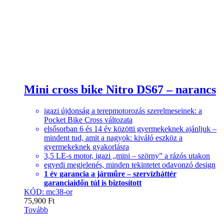
Mini cross bike Nitro DS67 – narancs
igazi újdonság a terepmotorozás szerelmeseinek: a
Pocket Bike Cross változata
elsősorban 6 és 14 év közötti gyermekeknek ajánljuk –
mindent tud, amit a nagyok: kiváló eszköz a
gyermekeknek gyakorlásra
3,5 LE-s motor, igazi „mini – szörny” a rázós utakon
egyedi megjelenés, minden tekintetet odavonzó design
1 év garancia a járműre – szervízháttér
garanciaidőn túl is biztosított
KÓD: mc38-or
75,900
Ft
Tovább