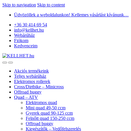
Skip to navigation
Skip to content
Üdvözöllek a weboldalunkon! Kellemes vásárlást kívánunk…
+36 30 414 69 54
info@kellhet.hu
Webárúház
Fiókom
Kedvenceim
Akciós termékeink
Teljes webárúház
Elektromos rollerek
Cross/Dirtbike – Minicross
Offroad buggy
Quad – ATV
Elektromos quad
Mini quad 49-50 ccm
Gyerek quad 90-125 ccm
Felnőtt quad 150-250 ccm
Offroad buggy
Kiegészítők – Vedőfelszerelés