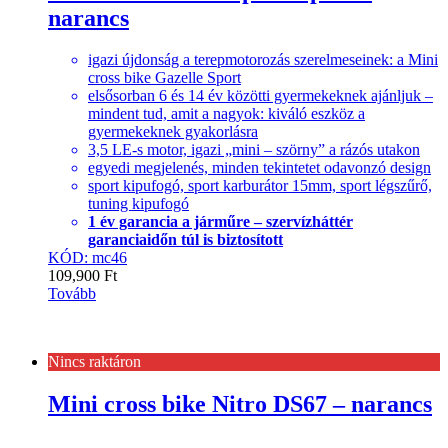
narancs
igazi újdonság a terepmotorozás szerelmeseinek: a Mini
cross bike Gazelle Sport
elsősorban 6 és 14 év közötti gyermekeknek ajánljuk –
mindent tud, amit a nagyok: kiváló eszköz a
gyermekeknek gyakorlásra
3,5 LE-s motor, igazi „mini – szörny” a rázós utakon
egyedi megjelenés, minden tekintetet odavonzó design
sport kipufogó, sport karburátor 15mm, sport légszűrő,
tuning kipufogó
1 év garancia a járműre – szervízháttér
garanciaidőn túl is biztosított
KÓD: mc46
109,900
Ft
Tovább
Nincs raktáron
Mini cross bike Nitro DS67 – narancs