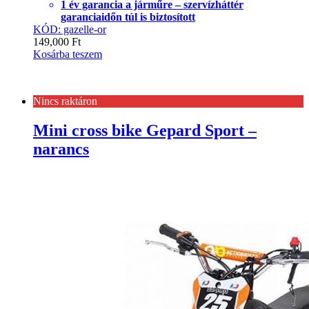
1 év garancia a járműre – szervízháttér
garanciaidőn túl is biztosított
KÓD: gazelle-or
149,000
Ft
Kosárba teszem
Nincs raktáron
Mini cross bike Gepard Sport –
narancs