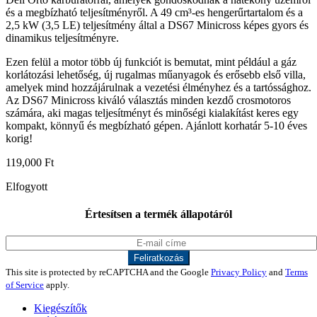
és a megbízható teljesítményről. A 49 cm³-es hengerűrtartalom és a
2,5 kW (3,5 LE) teljesítmény által a DS67 Minicross képes gyors és
dinamikus teljesítményre.
Ezen felül a motor több új funkciót is bemutat, mint például a gáz
korlátozási lehetőség, új rugalmas műanyagok és erősebb első villa,
amelyek mind hozzájárulnak a vezetési élményhez és a tartóssághoz.
Az DS67 Minicross kiváló választás minden kezdő crosmotoros
számára, aki magas teljesítményt és minőségi kialakítást keres egy
kompakt, könnyű és megbízható gépen. Ajánlott korhatár 5-10 éves
korig!
119,000
Ft
Elfogyott
Értesítsen a termék állapotáról
This site is protected by reCAPTCHA and the Google
Privacy Policy
and
Terms
of Service
apply.
Kiegészítők