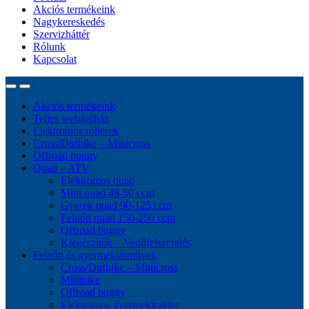
Akciós termékeink
Nagykereskedés
Szervizháttér
Rólunk
Kapcsolat
Akciós termékeink
Teljes webárúház
Elektromos rollerek
Cross/Dirtbike – Minicross
Offroad buggy
Quad – ATV
Elektromos quad
Mini quad 49-50 ccm
Gyerek quad 90-125 ccm
Felnőtt quad 150-250 ccm
Offroad buggy
Kiegészítők – Vedőfelszerelés
Felnőtt és gyermekjárművek
Cross/Dirtbike – Minicross
Minibike
Offroad buggy
Elektromos gyermektraktor