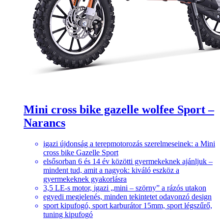
Mini cross bike gazelle wolfee Sport –
Narancs
igazi újdonság a terepmotorozás szerelmeseinek: a Mini
cross bike Gazelle Sport
elsősorban 6 és 14 év közötti gyermekeknek ajánljuk –
mindent tud, amit a nagyok: kiváló eszköz a
gyermekeknek gyakorlásra
3,5 LE-s motor, igazi „mini – szörny” a rázós utakon
egyedi megjelenés, minden tekintetet odavonzó design
sport kipufogó, sport karburátor 15mm, sport légszűrő,
tuning kipufogó