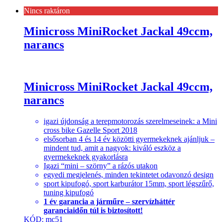
Nincs raktáron
Minicross MiniRocket Jackal 49ccm,
narancs
Minicross MiniRocket Jackal 49ccm,
narancs
igazi újdonság a terepmotorozás szerelmeseinek: a Mini
cross bike Gazelle Sport 2018
elsősorban 4 és 14 év közötti gyermekeknek ajánljuk –
mindent tud, amit a nagyok: kiváló eszköz a
gyermekeknek gyakorlásra
Igazi “mini – szörny” a rázós utakon
egyedi megjelenés, minden tekintetet odavonzó design
sport kipufogó, sport karburátor 15mm, sport légszűrő,
tuning kipufogó
1 év garancia a járműre – szervízháttér
garanciaidőn túl is biztosított!
KÓD: mc51