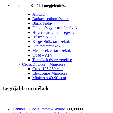
Kínálat megjelenítése
AKCIÓ
Barkács, otthon és kert
Black Friday
Felnőtt és gyermekjárművek
Hoverboard / mini segway
Húsvéti AKCIÓ
Kiegészítők, tartozékok
Kifutott termékek
Medencék és tartozékok
Quad – ATV
Termékek összeszerelése
Cross/Dirtbike – Minicross
Cross 125-250 ccm
Elektromos Minicross
Minicross 49-90 ccm
Legújabb termékek
Panther 125cc Automat - Szürke
439,000
Ft