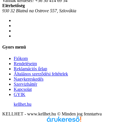
Vannak kérdései?
+36 30 414 69 54
Elérhetőség
930 32 Blatná na Ostrove 557, Szlovákia
Gyors menü
Fiókom
Rendeléseim
Reklamációs űrlap
Általános szerződési feltételek
Nagykereskedés
Szervizháttér
Kapcsolat
GYIK
kellhet.hu
KELLHET - www.kellhet.hu © Minden jog fenntartva