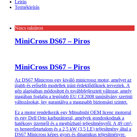
Leírás
Termékleírás
Nincs raktáron
MiniCross DS67 – Piros
MiniCross DS67 – Piros
Az DS67 Minicross egy kiváló minicrossz motor, amelyet az
újabb és erősebb modellek iránt érdeklődőknek terveztek. A
gép alapjaiban módosított és továbbfejlesztett változat, amely
magában foglalja a legújabb EU CE2008 tanúsítvány szerinti
változásokat, így garantálva a magasabb biztonsági szintet.
Ez a motor rendelkezik egy Mitsubishi OEM licenc motorral
és egy Dell Orto karburátorral, amelyek gondoskodnak a
hatékony üzemről és a megbízható teljesítményről. A 49 cm³-
es hengerűrtartalom és a 2,5 kW (3,5 LE) teljesítmény által a
DS67 Minicross képes gyors és dinamikus teljesítményre.