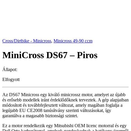
Cross/Dirtbike - Minicross
,
Minicross 49-90 ccm
MiniCross DS67 – Piros
Állapot:
Elfogyott
Az DS67 Minicross egy kiváló minicrossz motor, amelyet az újabb
és erősebb modellek iránt érdeklődőknek terveztek. A gép alapjaiban
módosított és továbbfejlesztett változat, amely magában foglalja a
legújabb EU CE2008 tanúsítvány szerinti változásokat, így
garantálva a magasabb biztonsági szintet.
Ez a motor rendelkezik egy Mitsubishi OEM licenc motorral és egy
Dell Orto karburátorral, amelyek gondoskodnak a hatékony üzemről