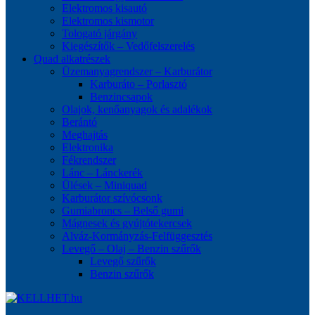
Elektromos kisautó
Elektromos kismotor
Tologató járgány
Kiegészítők – Vedőfelszerelés
Quad alkatrészek
Üzemanyagrendszer – Karburátor
Karburáto – Porlasztó
Benzincsapok
Olajok, kenőanyagok és adalékok
Berántó
Meghajtás
Elektronika
Fékrendszer
Lánc – Lánckerék
Ülések – Miniquad
Karburátor szívócsonk
Gumiabroncs – Belső gumi
Mágnesek és gyújtótekercsek
Alváz-Kormányzás-Felfüggesztés
Levegő – Olaj – Benzin szűrők
Levegő szűrők
Benzin szűrők