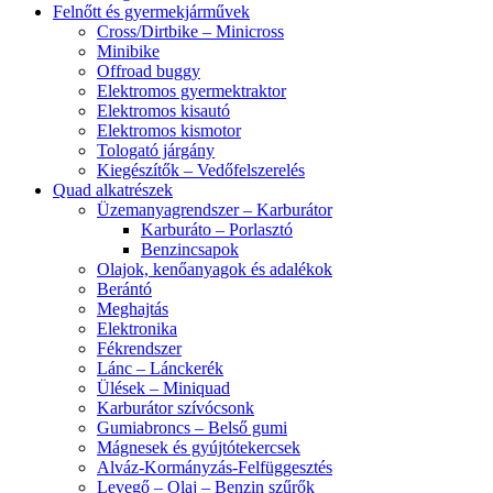
Felnőtt és gyermekjárművek
Cross/Dirtbike – Minicross
Minibike
Offroad buggy
Elektromos gyermektraktor
Elektromos kisautó
Elektromos kismotor
Tologató járgány
Kiegészítők – Vedőfelszerelés
Quad alkatrészek
Üzemanyagrendszer – Karburátor
Karburáto – Porlasztó
Benzincsapok
Olajok, kenőanyagok és adalékok
Berántó
Meghajtás
Elektronika
Fékrendszer
Lánc – Lánckerék
Ülések – Miniquad
Karburátor szívócsonk
Gumiabroncs – Belső gumi
Mágnesek és gyújtótekercsek
Alváz-Kormányzás-Felfüggesztés
Levegő – Olaj – Benzin szűrők