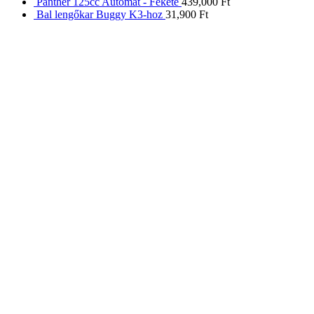
Panther 125cc Automat - Fekete
439,000
Ft
Bal lengőkar Buggy K3-hoz
31,900
Ft