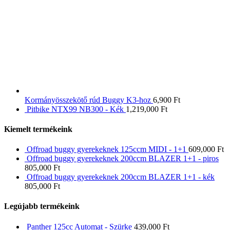
Kormányösszekötő rúd Buggy K3-hoz
6,900
Ft
Pitbike NTX99 NB300 - Kék
1,219,000
Ft
Kiemelt termékeink
Offroad buggy gyerekeknek 125ccm MIDI - 1+1
609,000
Ft
Offroad buggy gyerekeknek 200ccm BLAZER 1+1 - piros
805,000
Ft
Offroad buggy gyerekeknek 200ccm BLAZER 1+1 - kék
805,000
Ft
Legújabb termékeink
Panther 125cc Automat - Szürke
439,000
Ft