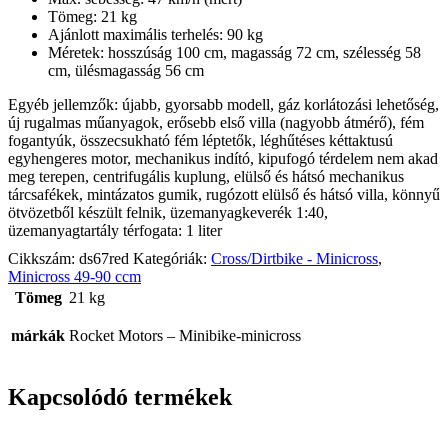
Tömeg: 21 kg
Ajánlott maximális terhelés: 90 kg
Méretek: hosszúság 100 cm, magasság 72 cm, szélesség 58
cm, ülésmagasság 56 cm
Egyéb jellemzők: újabb, gyorsabb modell, gáz korlátozási lehetőség,
új rugalmas műanyagok, erősebb első villa (nagyobb átmérő), fém
fogantyúk, összecsukható fém léptetők, léghűtéses kéttaktusú
egyhengeres motor, mechanikus indító, kipufogó térdelem nem akad
meg terepen, centrifugális kuplung, elülső és hátsó mechanikus
tárcsafékek, mintázatos gumik, rugózott elülső és hátsó villa, könnyű
ötvözetből készült felnik, üzemanyagkeverék 1:40,
üzemanyagtartály térfogata: 1 liter
Cikkszám:
ds67red
Kategóriák:
Cross/Dirtbike - Minicross
,
Minicross 49-90 ccm
Tömeg
21 kg
márkák
Rocket Motors – Minibike-minicross
Kapcsolódó termékek