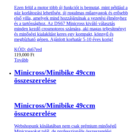
Ezen felül a motor több új funkciót is bemutat, mint például a
gáz korlátozási lehetőség, új rugalmas műanyagok és erősebb
első villa, amelyek mind hozzájárulnak a vezetési élményhez
és a tartóssághoz. Az DS67 Minicross kiváló választás
minden kezdő crosmotoros számára, aki magas teljesítményt
és minőségi kialakítást keres egy kompakt, könnyű és
megbízható gépen. Ajánlott korhatár 5-10 éves korig!
KÓD: ds67red
119,000
Ft
Tovább
Minicross/Minibike 49ccm
összeszerelése
Minicross/Minibike 49ccm
összeszerelése
Webshopunk kínálatában nem csak prémium minőségű
Minicrossokat talál, de professzionális összeszerelési