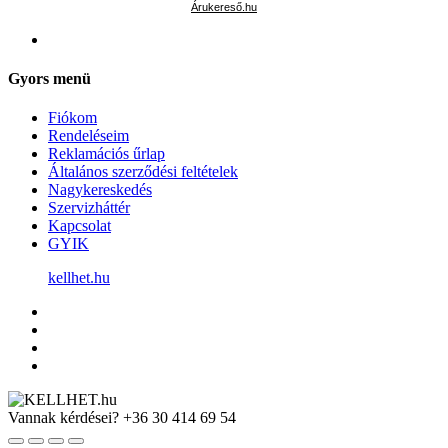
Árukereső.hu
Gyors menü
Fiókom
Rendeléseim
Reklamációs űrlap
Általános szerződési feltételek
Nagykereskedés
Szervizháttér
Kapcsolat
GYIK
kellhet.hu
Vannak kérdései?
+36 30 414 69 54