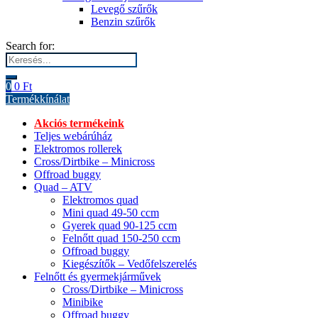
Levegő szűrők
Benzin szűrők
Search for:
0
0
Ft
Termékkínálat
Akciós termékeink
Teljes webárúház
Elektromos rollerek
Cross/Dirtbike – Minicross
Offroad buggy
Quad – ATV
Elektromos quad
Mini quad 49-50 ccm
Gyerek quad 90-125 ccm
Felnőtt quad 150-250 ccm
Offroad buggy
Kiegészítők – Vedőfelszerelés
Felnőtt és gyermekjárművek
Cross/Dirtbike – Minicross
Minibike
Offroad buggy