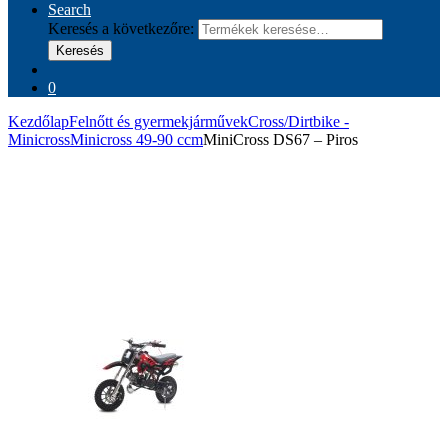
Search
Keresés a következőre:
Keresés
0
Kezdőlap
Felnőtt és gyermekjárművek
Cross/Dirtbike -
Minicross
Minicross 49-90 ccm
MiniCross DS67 – Piros