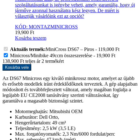
szolgáltatásunkat is igénybe veheti, amely garantálja, hogy új
járműve azonnal használatra kész legyen. De miért is
választják vásárlóink ezt az opciót?
KÓD: MONTAZMINICROSS
19,900
Ft
Kosárba teszem
Aktuális termék:
MiniCross DS67 – Piros
-
119,000
Ft
Minicross/Minibike 49ccm összeszerelése
-
19,900
Ft
138,900
Ft
teljes ár
2
termékért
Kosárba vele
Az DS67 Minicross egy kiváló minikrossz motor, amelyet az újabb
és erősebb modellek iránt érdeklődőknek terveztek. A gép alapjaiban
módosított és továbbfejlesztett változat, amely magában foglalja a
legújabb EU CE2008 tanúsítvány szerinti változásokat, így
garantálva a magasabb biztonsági szintet.
Motormeghajtás: Mitsubishi OEM
Karburátor: Dell Orto,
Hengerűrtartalom: 49 cm³
Teljesítmény: 2,5 kW (3,5 LE)
Max. forgatónyomaték: 2,3 Nm/6000 fordulat/perc
Max. sebesség: 47 km/h (mért)