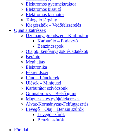
Elektromos gyermektraktor
Elektromos kisautó
Elektromos kismotor
Tologató járgány
Kiegészítők – Vedőfelszerelés
Quad alkatrészek
Üzemanyagrendszer – Karburátor
Karburáto – Porlasztó
Benzincsapok
Olajok, kenőanyagok és adalékok
Berántó
Meghajtás
Elektronika
Fékrendszer
Lánc – Lánckerék
Ülések – Miniquad
Karburátor szívócsonk
Gumiabroncs – Belső gumi
Mágnesek és gyújtótekercsek
Alváz-Kormányzás-Felfüggesztés
Levegő – Olaj – Benzin szűrők
Levegő szűrők
Benzin szűrők
Főoldal