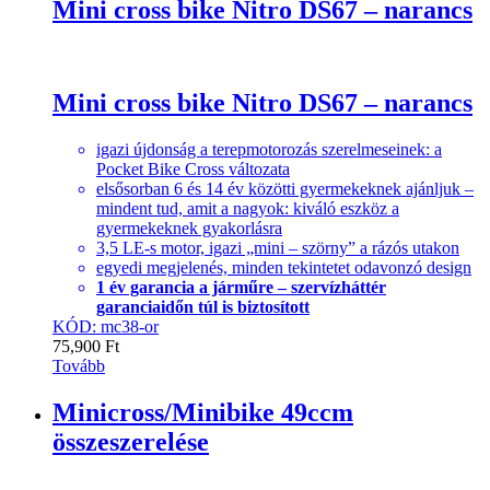
Mini cross bike Nitro DS67 – narancs
Mini cross bike Nitro DS67 – narancs
igazi újdonság a terepmotorozás szerelmeseinek: a
Pocket Bike Cross változata
elsősorban 6 és 14 év közötti gyermekeknek ajánljuk –
mindent tud, amit a nagyok: kiváló eszköz a
gyermekeknek gyakorlásra
3,5 LE-s motor, igazi „mini – szörny” a rázós utakon
egyedi megjelenés, minden tekintetet odavonzó design
1 év garancia a járműre – szervízháttér
garanciaidőn túl is biztosított
KÓD: mc38-or
75,900
Ft
Tovább
Minicross/Minibike 49ccm
összeszerelése