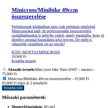
Minicross/Minibike 49ccm
összeszerelése
Webshopunk kínálatában nem csak prémium minőségű
Minicrossokat talál, de professzionális összeszerelési
szolgáltatásunkat is igénybe veheti, amely garantálja, hogy új
járműve azonnal használatra kész legyen. De miért is
választják vásárlóink ezt az opciót?
KÓD: MONTAZMINICROSS
19,900
Ft
Kosárba teszem
Aktuális termék:
Mini cross bike Nitro DS67 – narancs
-
75,900
Ft
Minicross/Minibike 49ccm összeszerelése
-
19,900
Ft
95,800
Ft
teljes ár
2
termékért
Kosárba vele
Műszaki paraméterek:
Hengerűrtartalom:
49 cm3