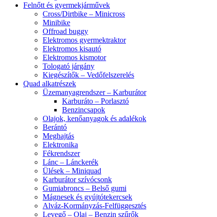
Felnőtt és gyermekjárművek
Cross/Dirtbike – Minicross
Minibike
Offroad buggy
Elektromos gyermektraktor
Elektromos kisautó
Elektromos kismotor
Tologató járgány
Kiegészítők – Vedőfelszerelés
Quad alkatrészek
Üzemanyagrendszer – Karburátor
Karburáto – Porlasztó
Benzincsapok
Olajok, kenőanyagok és adalékok
Berántó
Meghajtás
Elektronika
Fékrendszer
Lánc – Lánckerék
Ülések – Miniquad
Karburátor szívócsonk
Gumiabroncs – Belső gumi
Mágnesek és gyújtótekercsek
Alváz-Kormányzás-Felfüggesztés
Levegő – Olaj – Benzin szűrők