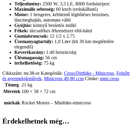
Teljesítmény:
2500 W, 3,5 LE, 8000 fordulat/perc
Maximális sebesség:
60 km/h (redukálható)
Motor:
1 hengeres, kétütemű léghűtéses benzines,
láncmeghajtás, automata váltó
Gyújtás:
könnyű berántós indító
Fékek:
tárcsafékes fékrendszer elöl-hátul
Gumiabroncsok:
12 1/2 x 2.75
Üzemanyagtartály:
1,0 Liter (kb 30 km megtételére
elegendő)
Keverékarány:
1:40 benzin/olaj
Ülésmagasság:
56 cm
terhelhetőség:
75 kg
Cikkszám:
mc38-or
Kategóriák:
Cross/Dirtbike - Minicross
,
Felnőtt
és gyermekjárművek
,
Minicross 49-90 ccm
Címke:
mini cross
Tömeg
21 kg
Méretek
100 × 58 × 72 cm
márkák
Rocket Motors – Minibike-minicross
Érdekelhetnek még…