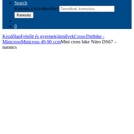
Search
Keresés a következőre:
Keresés
0
Kezdőlap
Felnőtt és gyermekjárművek
Cross/Dirtbike -
Minicross
Minicross 49-90 ccm
Mini cross bike Nitro DS67 –
narancs