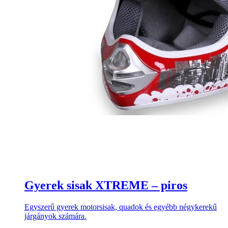
Gyerek sisak XTREME – piros
Egyszerű gyerek motorsisak, quadok és egyébb négykerekű
járgányok számára.