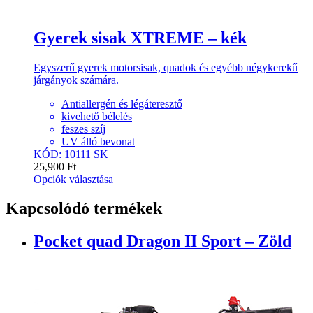
Gyerek sisak XTREME – kék
Egyszerű gyerek motorsisak, quadok és egyébb négykerekű
járgányok számára.
Antiallergén és légáteresztő
kivehető bélelés
feszes szíj
UV álló bevonat
KÓD: 10111 SK
25,900
Ft
Opciók választása
Kapcsolódó termékek
Pocket quad Dragon II Sport – Zöld