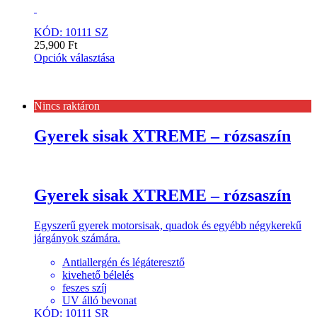
KÓD: 10111 SZ
25,900
Ft
Opciók választása
Nincs raktáron
Gyerek sisak XTREME – rózsaszín
Gyerek sisak XTREME – rózsaszín
Egyszerű gyerek motorsisak, quadok és egyébb négykerekű
járgányok számára.
Antiallergén és légáteresztő
kivehető bélelés
feszes szíj
UV álló bevonat
KÓD: 10111 SR