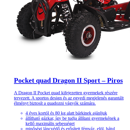
Pocket quad Dragon II Sport – Piros
A Dragon II Pocket quad kifejezetten gyermekek részére
tervezett. A sportos design és az egyedi megjelenés garantált
élményt biztosít a quadozni vágyók számára.
4 éves kortól és 80 kg alatt bárkinek ajánljuk
állítható gázkar, így be tudja állítani gyermekének a
kellő maximális sebességet
minőségi láncvédő és erősített fémváz, elöl, hátul