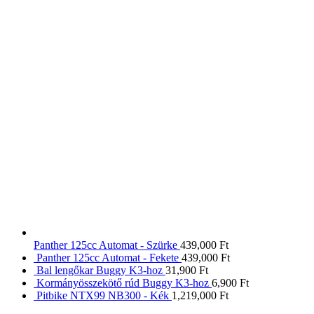
Panther 125cc Automat - Szürke
439,000
Ft
Panther 125cc Automat - Fekete
439,000
Ft
Bal lengőkar Buggy K3-hoz
31,900
Ft
Kormányösszekötő rúd Buggy K3-hoz
6,900
Ft
Pitbike NTX99 NB300 - Kék
1,219,000
Ft