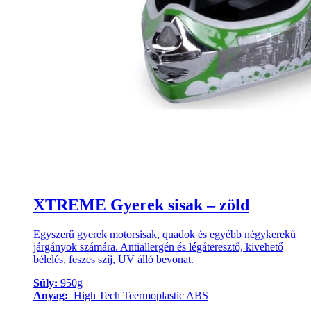
XTREME Gyerek sisak – zöld
Egyszerű gyerek motorsisak, quadok és egyébb négykerekű
járgányok számára. Antiallergén és légáteresztő, kivehető
bélelés, feszes szíj, UV álló bevonat.
Súly:
950g
Anyag:
High Tech Teermoplastic ABS