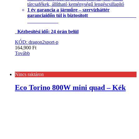
tárcsafékek, állítható keménységű lengéscsillapító
1 év garancia a járműre – szervízháttér
garanciaidőn túl is biztosított
Kézbesítési idő: 24 órán belül
KÓD: dragon2sport-p
164,900
Ft
Tovább
Nincs raktáron
Eco Torino 800W mini quad – Kék