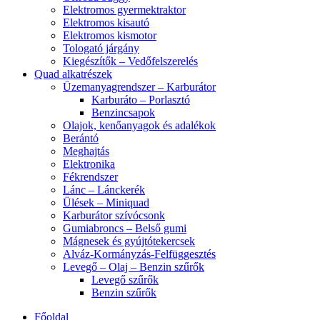
Elektromos gyermektraktor
Elektromos kisautó
Elektromos kismotor
Tologató járgány
Kiegészítők – Vedőfelszerelés
Quad alkatrészek
Üzemanyagrendszer – Karburátor
Karburáto – Porlasztó
Benzincsapok
Olajok, kenőanyagok és adalékok
Berántó
Meghajtás
Elektronika
Fékrendszer
Lánc – Lánckerék
Ülések – Miniquad
Karburátor szívócsonk
Gumiabroncs – Belső gumi
Mágnesek és gyújtótekercsek
Alváz-Kormányzás-Felfüggesztés
Levegő – Olaj – Benzin szűrők
Levegő szűrők
Benzin szűrők
Főoldal