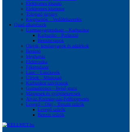
Elektromos kisautó
Elektromos kismotor
Tologató járgány
Kiegészítők – Vedőfelszerelés
Quad alkatrészek
Üzemanyagrendszer – Karburátor
Karburáto – Porlasztó
Benzincsapok
Olajok, kenőanyagok és adalékok
Berántó
Meghajtás
Elektronika
Fékrendszer
Lánc – Lánckerék
Ülések – Miniquad
Karburátor szívócsonk
Gumiabroncs – Belső gumi
Mágnesek és gyújtótekercsek
Alváz-Kormányzás-Felfüggesztés
Levegő – Olaj – Benzin szűrők
Levegő szűrők
Benzin szűrők