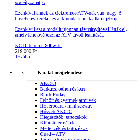
szabályozhatja.
Ezenkívül ennek az elektromos ATV-nek van: nagy, 6
hüvelykes kerekei és akkumulátorának állapotjelzője
Ezenkívül ezt a modellt újonnan
távirányítóval
látták el,
amely lehetővé teszi az ATV távoli leállítását.
KÓD: hummer800w-bl
219,000
Ft
Tovább
Kínálat megjelenítése
AKCIÓ
Barkács, otthon és kert
Black Friday
Felnőtt és gyermekjárművek
Hoverboard / mini segway
Húsvéti AKCIÓ
Kiegészítők, tartozékok
Kifutott termékek
Medencék és tartozékok
Quad – ATV
Termékek összeszerelése