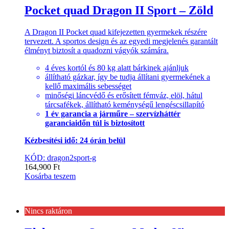
Pocket quad Dragon II Sport – Zöld
A Dragon II Pocket quad kifejezetten gyermekek részére
tervezett. A sportos design és az egyedi megjelenés garantált
élményt biztosít a quadozni vágyók számára.
4 éves kortól és 80 kg alatt bárkinek ajánljuk
állítható gázkar, így be tudja állítani gyermekének a
kellő maximális sebességet
minőségi láncvédő és erősített fémváz, elöl, hátul
tárcsafékek, állítható keménységű lengéscsillapító
1 év garancia a járműre – szervízháttér
garanciaidőn túl is biztosított
Kézbesítési idő: 24 órán belül
KÓD: dragon2sport-g
164,900
Ft
Kosárba teszem
Nincs raktáron