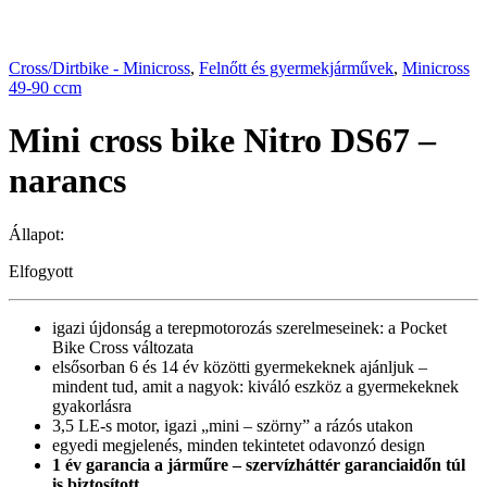
Cross/Dirtbike - Minicross
,
Felnőtt és gyermekjárművek
,
Minicross
49-90 ccm
Mini cross bike Nitro DS67 –
narancs
Állapot:
Elfogyott
igazi újdonság a terepmotorozás szerelmeseinek: a Pocket
Bike Cross változata
elsősorban 6 és 14 év közötti gyermekeknek ajánljuk –
mindent tud, amit a nagyok: kiváló eszköz a gyermekeknek
gyakorlásra
3,5 LE-s motor, igazi „mini – szörny” a rázós utakon
egyedi megjelenés, minden tekintetet odavonzó design
1 év garancia a járműre – szervízháttér garanciaidőn túl
is biztosított