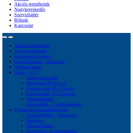
Akciós termékeink
Nagykereskedés
Szervizháttér
Rólunk
Kapcsolat
Akciós termékeink
Teljes webárúház
Elektromos rollerek
Cross/Dirtbike – Minicross
Offroad buggy
Quad – ATV
Elektromos quad
Mini quad 49-50 ccm
Gyerek quad 90-125 ccm
Felnőtt quad 150-250 ccm
Offroad buggy
Kiegészítők – Vedőfelszerelés
Felnőtt és gyermekjárművek
Cross/Dirtbike – Minicross
Minibike
Offroad buggy
Elektromos gyermektraktor