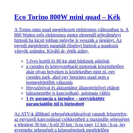
Eco Torino 800W mini quad – Kék
A Torino mini quad megérkezett elektromos változatban is. A
800 Wattos erős elektromos motor elegendő teljesítményt
biztosít ha kicsit jobban igénybe is vesszük a járgányt. Az
egyedi megjelenés garantált élményt biztosít a quadozni
vágyók számára. Kiváló ár- érték arány.
5 éves kortól és 80 kg alatt bárkinek ajánljuk
a csendes és környezetbarát motornak köszönhetően
akár olyan helyeken is közlekedhet mint pl. egy
csendes park, ahol egy benzines quad nem a
legmegfelelőbb választás
fényszóróval és akkumlátor állapotjelzővel ellátott
hátramenetbe is kapcsolható, automata váltós
1 év garancia a járműre – szervízháttér
garanciaidőn túl is biztosított
Az ATV-k állítható sebességkorlátozóval vannak felszerelve,
az egyszerű kapcsolással csökkentheti a maximális sebességet
a jelenlegi 30 km / h-ról 20 km / h-ra vagy 12 km / h-ra, így
gyermeke sebességét a képességeinek megfelelően