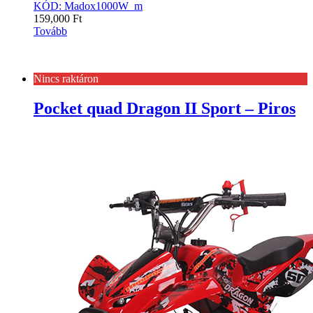
KÓD: Madox1000W_m
159,000
Ft
Tovább
Nincs raktáron
Pocket quad Dragon II Sport – Piros