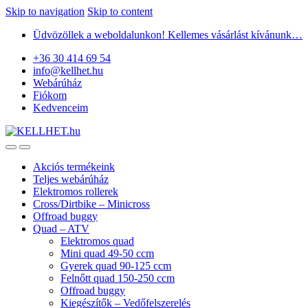
Skip to navigation
Skip to content
Üdvözöllek a weboldalunkon! Kellemes vásárlást kívánunk…
+36 30 414 69 54
info@kellhet.hu
Webárúház
Fiókom
Kedvenceim
Akciós termékeink
Teljes webárúház
Elektromos rollerek
Cross/Dirtbike – Minicross
Offroad buggy
Quad – ATV
Elektromos quad
Mini quad 49-50 ccm
Gyerek quad 90-125 ccm
Felnőtt quad 150-250 ccm
Offroad buggy
Kiegészítők – Vedőfelszerelés