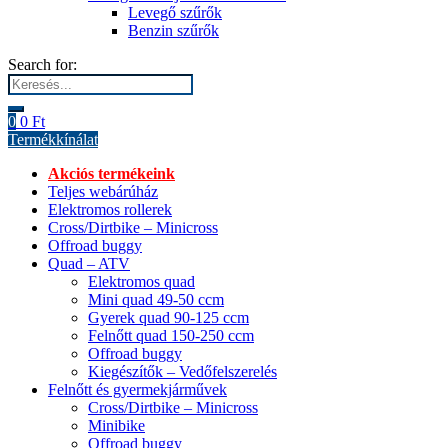
Levegő szűrők
Benzin szűrők
Search for:
0
0
Ft
Termékkínálat
Akciós termékeink
Teljes webárúház
Elektromos rollerek
Cross/Dirtbike – Minicross
Offroad buggy
Quad – ATV
Elektromos quad
Mini quad 49-50 ccm
Gyerek quad 90-125 ccm
Felnőtt quad 150-250 ccm
Offroad buggy
Kiegészítők – Vedőfelszerelés
Felnőtt és gyermekjárművek
Cross/Dirtbike – Minicross
Minibike
Offroad buggy