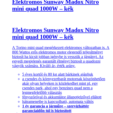
Elektromos Sunway Madox Nitro
mini quad 1000W – kék
Elektromos Sunway Madox Nitro
mini quad 1000W – kék
A Torino mini quad megérkezett elektromos változatban is. A
800 Wattos erős elektromos motor elegendő teljesítményt
biztosít ha kicsit jobban igénybe is vesszük a járgányt. Az
egyedi megjelenés garantált élményt biztosít a quadozni
vágyók számára. Kiváló ár- érték arány.
5 éves kortól és 80 kg alatt bárkinek ajánljuk
a csendes és környezetbarát motornak köszönhetően
akár olyan helyeken is közlekedhet mint pl. egy
csendes park, ahol egy benzines quad nem a
legmegfelelőbb választás
fényszóróval és akkumlátor állapotjelzővel ellátott
hátramenetbe is kapcsolható, automata váltós
1 év garancia a járműre – szervízháttér
garanciaidőn túl is biztosított