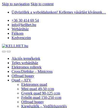
Skip to navigation
Skip to content
Üdvözöllek a weboldalunkon! Kellemes vásárlást kívánunk…
+36 30 414 69 54
info@kellhet.hu
Webárúház
Fiókom
Kedvenceim
Akciós termékeink
Teljes webárúház
Elektromos rollerek
Cross/Dirtbike – Minicross
Offroad buggy
Quad – ATV
Elektromos quad
Mini quad 49-50 ccm
Gyerek quad 90-125 ccm
Felnőtt quad 150-250 ccm
Offroad buggy
Kiegészítők – Vedőfelszerelés