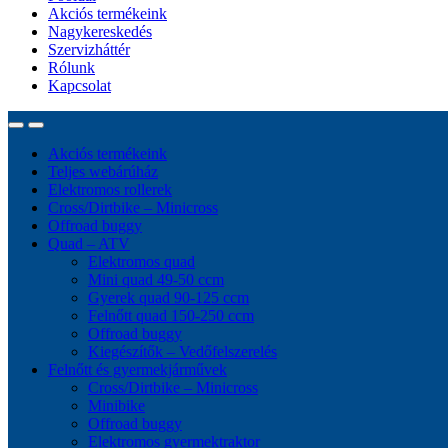
Akciós termékeink
Nagykereskedés
Szervizháttér
Rólunk
Kapcsolat
Akciós termékeink
Teljes webárúház
Elektromos rollerek
Cross/Dirtbike – Minicross
Offroad buggy
Quad – ATV
Elektromos quad
Mini quad 49-50 ccm
Gyerek quad 90-125 ccm
Felnőtt quad 150-250 ccm
Offroad buggy
Kiegészítők – Vedőfelszerelés
Felnőtt és gyermekjárművek
Cross/Dirtbike – Minicross
Minibike
Offroad buggy
Elektromos gyermektraktor