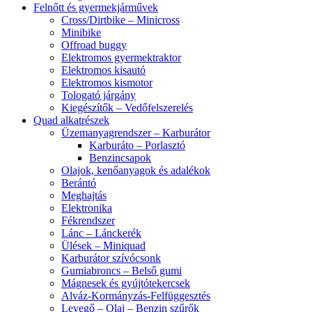
Felnőtt és gyermekjárművek
Cross/Dirtbike – Minicross
Minibike
Offroad buggy
Elektromos gyermektraktor
Elektromos kisautó
Elektromos kismotor
Tologató járgány
Kiegészítők – Vedőfelszerelés
Quad alkatrészek
Üzemanyagrendszer – Karburátor
Karburáto – Porlasztó
Benzincsapok
Olajok, kenőanyagok és adalékok
Berántó
Meghajtás
Elektronika
Fékrendszer
Lánc – Lánckerék
Ülések – Miniquad
Karburátor szívócsonk
Gumiabroncs – Belső gumi
Mágnesek és gyújtótekercsek
Alváz-Kormányzás-Felfüggesztés
Levegő – Olaj – Benzin szűrők