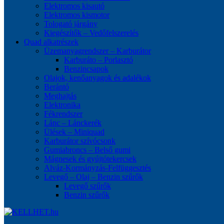
Elektromos kisautó
Elektromos kismotor
Tologató járgány
Kiegészítők – Vedőfelszerelés
Quad alkatrészek
Üzemanyagrendszer – Karburátor
Karburáto – Porlasztó
Benzincsapok
Olajok, kenőanyagok és adalékok
Berántó
Meghajtás
Elektronika
Fékrendszer
Lánc – Lánckerék
Ülések – Miniquad
Karburátor szívócsonk
Gumiabroncs – Belső gumi
Mágnesek és gyújtótekercsek
Alváz-Kormányzás-Felfüggesztés
Levegő – Olaj – Benzin szűrők
Levegő szűrők
Benzin szűrők