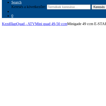
Search
Keresés a következőre:
Keresés
0
Kezdőlap
Quad - ATV
Mini quad 49-50 ccm
Minigade 49 ccm E-STAR