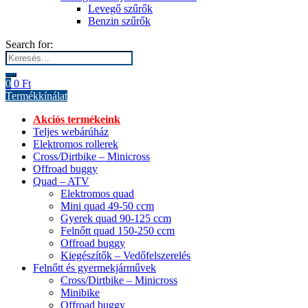
Levegő szűrők
Benzin szűrők
Search for:
0
0
Ft
Termékkínálat
Akciós termékeink
Teljes webárúház
Elektromos rollerek
Cross/Dirtbike – Minicross
Offroad buggy
Quad – ATV
Elektromos quad
Mini quad 49-50 ccm
Gyerek quad 90-125 ccm
Felnőtt quad 150-250 ccm
Offroad buggy
Kiegészítők – Vedőfelszerelés
Felnőtt és gyermekjárművek
Cross/Dirtbike – Minicross
Minibike
Offroad buggy