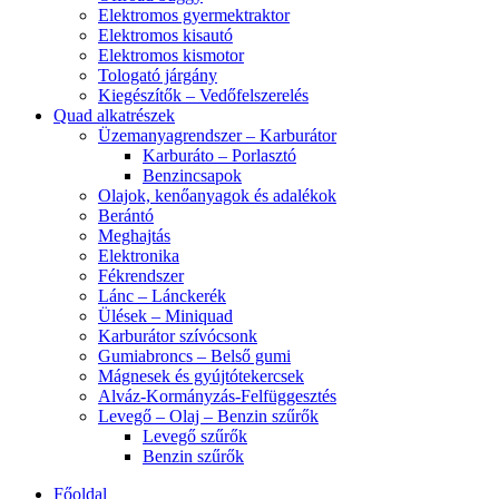
Elektromos gyermektraktor
Elektromos kisautó
Elektromos kismotor
Tologató járgány
Kiegészítők – Vedőfelszerelés
Quad alkatrészek
Üzemanyagrendszer – Karburátor
Karburáto – Porlasztó
Benzincsapok
Olajok, kenőanyagok és adalékok
Berántó
Meghajtás
Elektronika
Fékrendszer
Lánc – Lánckerék
Ülések – Miniquad
Karburátor szívócsonk
Gumiabroncs – Belső gumi
Mágnesek és gyújtótekercsek
Alváz-Kormányzás-Felfüggesztés
Levegő – Olaj – Benzin szűrők
Levegő szűrők
Benzin szűrők
Főoldal