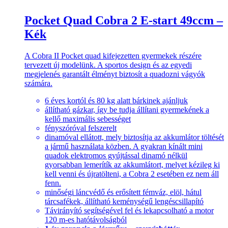
Pocket Quad Cobra 2 E-start 49ccm –
Kék
A Cobra II Pocket quad kifejezetten gyermekek részére
tervezett új modelünk. A sportos design és az egyedi
megjelenés garantált élményt biztosít a quadozni vágyók
számára.
6 éves kortól és 80 kg alatt bárkinek ajánljuk
állítható gázkar, így be tudja állítani gyermekének a
kellő maximális sebességet
fényszóróval felszerelt
dinamóval ellátott, mely biztosítja az akkumlátor töltését
a jármű használata közben. A gyakran kínált mini
quadok elektromos gyújtással dinamó nélkül
gyorsabban lemerítík az akkumlátort, melyet kézileg ki
kell venni és újratölteni, a Cobra 2 esetében ez nem áll
fenn.
minőségi láncvédő és erősített fémváz, elöl, hátul
tárcsafékek, állítható keménységű lengéscsillapító
Távirányító segítségével fel és lekapcsolható a motor
120 m-es hatótávolságból