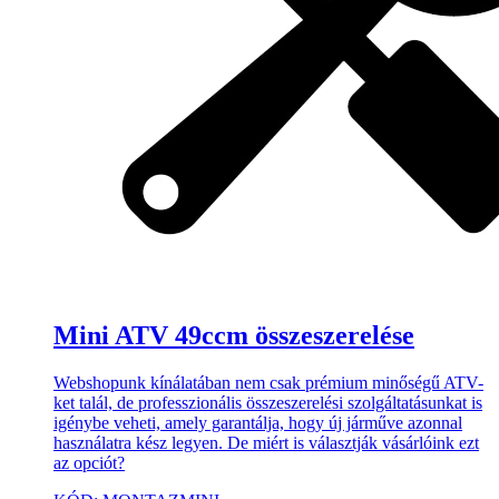
Mini ATV 49ccm összeszerelése
Webshopunk kínálatában nem csak prémium minőségű ATV-
ket talál, de professzionális összeszerelési szolgáltatásunkat is
igénybe veheti, amely garantálja, hogy új járműve azonnal
használatra kész legyen. De miért is választják vásárlóink ezt
az opciót?