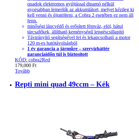
quadok elektromos gyújtással dinamó nélkül
gyorsabban lemerítík az akkumlátort, melyet kézileg ki
kell venni és újratölteni, a Cobra 2 esetében ez nem áll
fenn.
minőségi láncvédő és erősített fémváz, elöl, hátul
tárcsafékek, állítható keménységű lengéscsillapító
Távirányító segítségével fel és lekapcsolható a motor
120 m-es hatótávolságból
1 év garancia a járműre – szervízháttér
garanciaidőn túl is biztosított
KÓD: cobra2Red
179,000
Ft
Tovább
Repti mini quad 49ccm – Kék