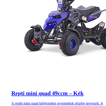
Repti mini quad 49ccm – Kék
A repiti mini quad kifejezetten gyermekek részére tervezett. A