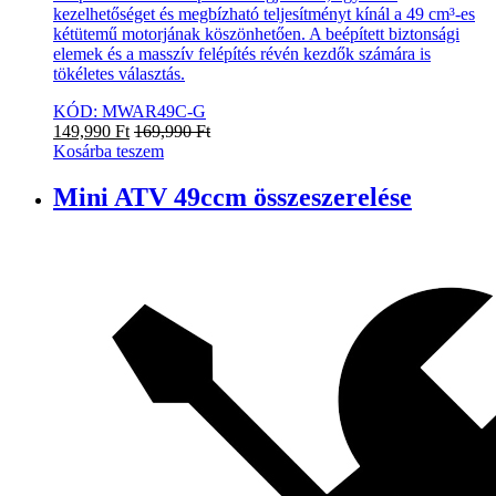
kezelhetőséget és megbízható teljesítményt kínál a 49 cm³-es
kétütemű motorjának köszönhetően. A beépített biztonsági
elemek és a masszív felépítés révén kezdők számára is
tökéletes választás.
KÓD: MWAR49C-G
149,990
Ft
169,990
Ft
Kosárba teszem
Mini ATV 49ccm összeszerelése