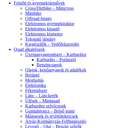
Felnőtt és gyermekjárművek
Cross/Dirtbike – Minicross
Minibike
Offroad buggy
Elektromos gyermektraktor
Elektromos kisautó
Elektromos kismotor
Tologató járgány
Kiegészítők – Vedőfelszerelés
Quad alkatrészek
Üzemanyagrendszer – Karburátor
Karburáto – Porlasztó
Benzincsapok
Olajok, kenőanyagok és adalékok
Berántó
Meghajtás
Elektronika
Fékrendszer
Lánc – Lánckerék
Ülések – Miniquad
Karburátor szívócsonk
Gumiabroncs – Belső gumi
Mágnesek és gyújtótekercsek
Alváz-Kormányzás-Felfüggesztés
Levegő – Olaj – Benzin szűrők