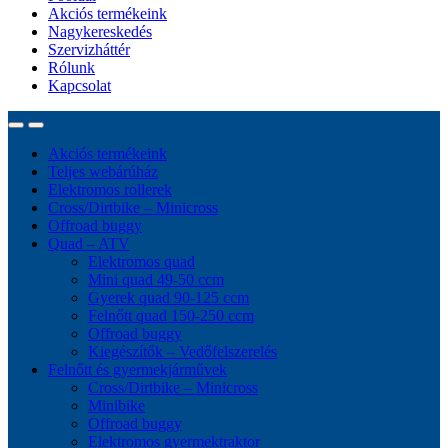
Akciós termékeink
Nagykereskedés
Szervizháttér
Rólunk
Kapcsolat
Akciós termékeink
Teljes webárúház
Elektromos rollerek
Cross/Dirtbike – Minicross
Offroad buggy
Quad – ATV
Elektromos quad
Mini quad 49-50 ccm
Gyerek quad 90-125 ccm
Felnőtt quad 150-250 ccm
Offroad buggy
Kiegészítők – Vedőfelszerelés
Felnőtt és gyermekjárművek
Cross/Dirtbike – Minicross
Minibike
Offroad buggy
Elektromos gyermektraktor