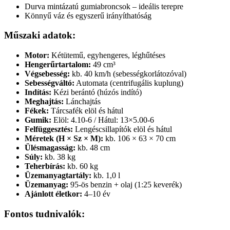
Durva mintázatú gumiabroncsok – ideális terepre
Könnyű váz és egyszerű irányíthatóság
Műszaki adatok:
Motor:
Kétütemű, egyhengeres, léghűtéses
Hengerűrtartalom:
49 cm³
Végsebesség:
kb. 40 km/h (sebességkorlátozóval)
Sebességváltó:
Automata (centrifugális kuplung)
Indítás:
Kézi berántó (húzós indító)
Meghajtás:
Lánchajtás
Fékek:
Tárcsafék elöl és hátul
Gumik:
Elöl: 4.10-6 / Hátul: 13×5.00-6
Felfüggesztés:
Lengéscsillapítók elöl és hátul
Méretek (H × Sz × M):
kb. 106 × 63 × 70 cm
Ülésmagasság:
kb. 48 cm
Súly:
kb. 38 kg
Teherbírás:
kb. 60 kg
Üzemanyagtartály:
kb. 1,0 l
Üzemanyag:
95-ös benzin + olaj (1:25 keverék)
Ajánlott életkor:
4–10 év
Fontos tudnivalók: