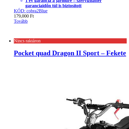
1 év garancia a járműre – szervízháttér
garanciaidőn túl is biztosított
KÓD: cobra2Blue
179,000
Ft
Tovább
Nincs raktáron
Pocket quad Dragon II Sport – Fekete