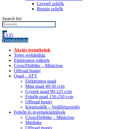
Levegő szűrők
Benzin szűrők
Search for:
0
0
Ft
Termékkínálat
Akciós termékeink
Teljes webárúház
Elektromos rollerek
Cross/Dirtbike – Minicross
Offroad buggy
Quad – ATV
Elektromos quad
Mini quad 49-50 ccm
Gyerek quad 90-125 ccm
Felnőtt quad 150-250 ccm
Offroad buggy
Kiegészítők – Vedőfelszerelés
Felnőtt és gyermekjárművek
Cross/Dirtbike – Minicross
Minibike
Offroad buggy