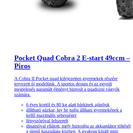
Pocket Quad Cobra 2 E-start 49ccm –
Piros
A Cobra II Pocket quad kifejezetten gyermekek részére
tervezett új modelünk. A sportos design és az egyedi
megjelenés garantált élményt biztosít a quadozni vágyók
számára.
6 éves kortól és 80 kg alatt bárkinek ajánljuk
állítható gázkar, így be tudja állítani gyermekének a
kellő maximális sebességet
fényszóróval felszerelt
dinamóval ellátott, mely biztosítja az akkumlátor töltését
a jármű használata közben. A gyakran kínált mini