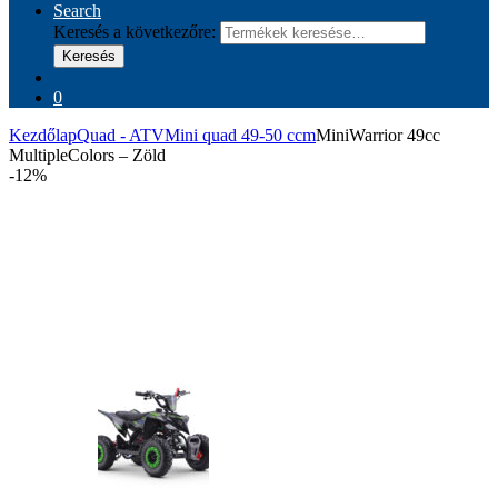
Search
Keresés a következőre:
Keresés
0
Kezdőlap
Quad - ATV
Mini quad 49-50 ccm
MiniWarrior 49cc
MultipleColors – Zöld
-
12%