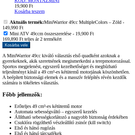
KÓD: MONTAZMINI
19,900
Ft
Kosárba teszem
Aktuális termék:
MiniWarrior 49cc MultipleColors – Zöld
-
149,990
Ft
Mini ATV 49ccm összeszerelése
-
19,900
Ft
169,890
Ft
teljes ár
2
termékért
Kosárba vele
A MiniWarrior 49cc kiváló választás első quadként azoknak a
gyerekeknek, akik szeretnének megismerkedni a terepmotorozással.
Sportos megjelenést, egyszerű kezelhetőséget és megbízható
teljesítményt kínál a 49 cm³-es kétütemű motorjának köszönhetően.
A beépített biztonsági elemek és a masszív felépítés révén kezdők
számára is tökéletes választás.
Főbb jellemzők:
Erőteljes 49 cm³-es kétütemű motor
Automata sebességváltó – egyszerű kezelés
Állítható sebességkorlátozó a nagyobb biztonság érdekében
Csuklóra rögzíthető vészleállító zsinór (kill switch)
Első és hátsó rugózás
Első és hátsó tárcsafékek