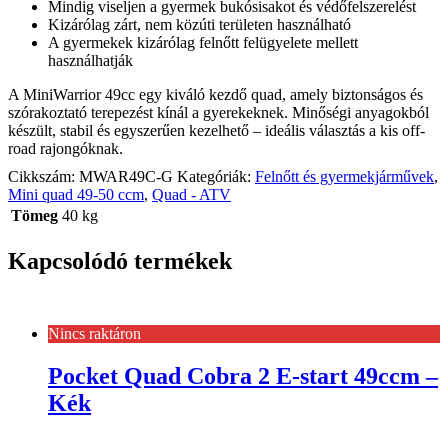
Mindig viseljen a gyermek bukósisakot és védőfelszerelést
Kizárólag zárt, nem közúti területen használható
A gyermekek kizárólag felnőtt felügyelete mellett
használhatják
A MiniWarrior 49cc egy kiváló kezdő quad, amely biztonságos és
szórakoztató terepezést kínál a gyerekeknek. Minőségi anyagokból
készült, stabil és egyszerűen kezelhető – ideális választás a kis off-
road rajongóknak.
Cikkszám:
MWAR49C-G
Kategóriák:
Felnőtt és gyermekjárművek
,
Mini quad 49-50 ccm
,
Quad - ATV
Tömeg
40 kg
Kapcsolódó termékek
Nincs raktáron
Pocket Quad Cobra 2 E-start 49ccm –
Kék