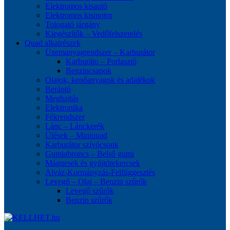
Elektromos kisautó
Elektromos kismotor
Tologató járgány
Kiegészítők – Vedőfelszerelés
Quad alkatrészek
Üzemanyagrendszer – Karburátor
Karburáto – Porlasztó
Benzincsapok
Olajok, kenőanyagok és adalékok
Berántó
Meghajtás
Elektronika
Fékrendszer
Lánc – Lánckerék
Ülések – Miniquad
Karburátor szívócsonk
Gumiabroncs – Belső gumi
Mágnesek és gyújtótekercsek
Alváz-Kormányzás-Felfüggesztés
Levegő – Olaj – Benzin szűrők
Levegő szűrők
Benzin szűrők