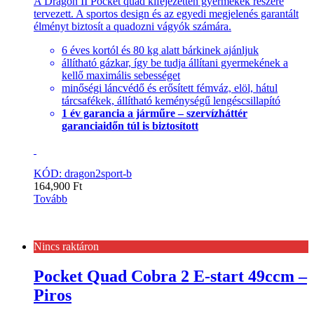
A Dragon II Pocket quad kifejezetten gyermekek részére
tervezett. A sportos design és az egyedi megjelenés garantált
élményt biztosít a quadozni vágyók számára.
6 éves kortól és 80 kg alatt bárkinek ajánljuk
állítható gázkar, így be tudja állítani gyermekének a
kellő maximális sebességet
minőségi láncvédő és erősített fémváz, elöl, hátul
tárcsafékek, állítható keménységű lengéscsillapító
1 év garancia a járműre – szervízháttér
garanciaidőn túl is biztosított
KÓD: dragon2sport-b
164,900
Ft
Tovább
Nincs raktáron
Pocket Quad Cobra 2 E-start 49ccm –
Piros