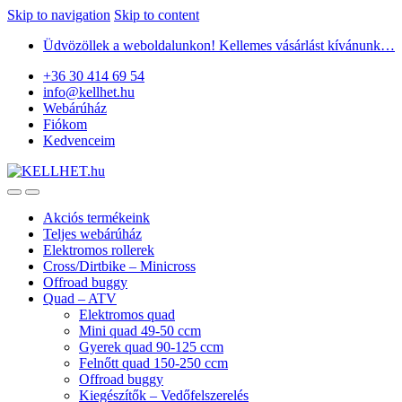
Skip to navigation
Skip to content
Üdvözöllek a weboldalunkon! Kellemes vásárlást kívánunk…
+36 30 414 69 54
info@kellhet.hu
Webárúház
Fiókom
Kedvenceim
Akciós termékeink
Teljes webárúház
Elektromos rollerek
Cross/Dirtbike – Minicross
Offroad buggy
Quad – ATV
Elektromos quad
Mini quad 49-50 ccm
Gyerek quad 90-125 ccm
Felnőtt quad 150-250 ccm
Offroad buggy
Kiegészítők – Vedőfelszerelés