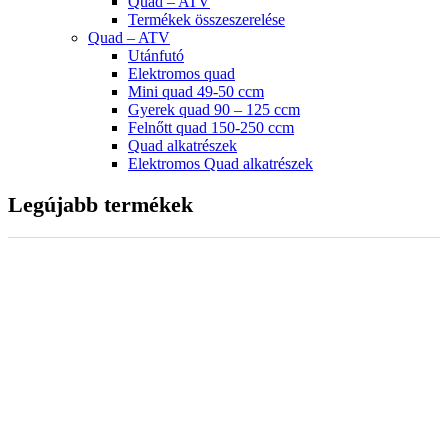
Quad – ATV
Termékek összeszerelése
Quad – ATV
Utánfutó
Elektromos quad
Mini quad 49-50 ccm
Gyerek quad 90 – 125 ccm
Felnőtt quad 150-250 ccm
Quad alkatrészek
Elektromos Quad alkatrészek
Legújabb termékek