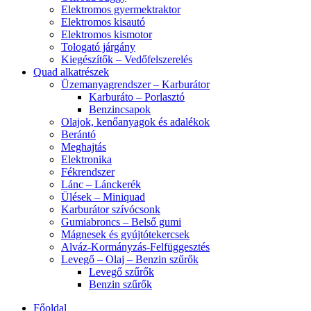
Elektromos gyermektraktor
Elektromos kisautó
Elektromos kismotor
Tologató járgány
Kiegészítők – Vedőfelszerelés
Quad alkatrészek
Üzemanyagrendszer – Karburátor
Karburáto – Porlasztó
Benzincsapok
Olajok, kenőanyagok és adalékok
Berántó
Meghajtás
Elektronika
Fékrendszer
Lánc – Lánckerék
Ülések – Miniquad
Karburátor szívócsonk
Gumiabroncs – Belső gumi
Mágnesek és gyújtótekercsek
Alváz-Kormányzás-Felfüggesztés
Levegő – Olaj – Benzin szűrők
Levegő szűrők
Benzin szűrők
Főoldal