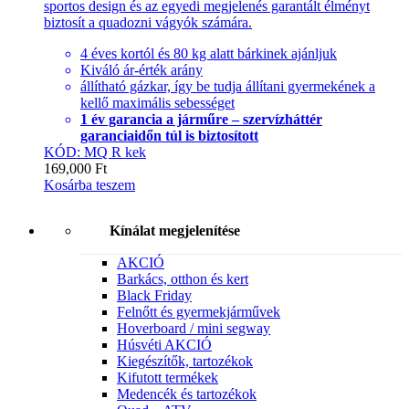
sportos design és az egyedi megjelenés garantált élményt
biztosít a quadozni vágyók számára.
4 éves kortól és 80 kg alatt bárkinek ajánljuk
Kiváló ár-érték arány
állítható gázkar, így be tudja állítani gyermekének a
kellő maximális sebességet
1 év garancia a járműre – szervízháttér
garanciaidőn túl is biztosított
KÓD: MQ R kek
169,000
Ft
Kosárba teszem
Kínálat megjelenítése
AKCIÓ
Barkács, otthon és kert
Black Friday
Felnőtt és gyermekjárművek
Hoverboard / mini segway
Húsvéti AKCIÓ
Kiegészítők, tartozékok
Kifutott termékek
Medencék és tartozékok