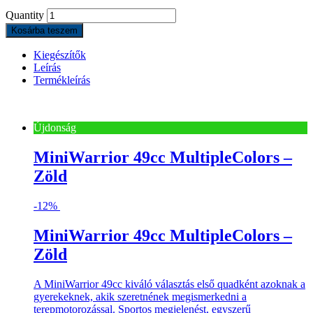
Quantity
Kosárba teszem
Kiegészítők
Leírás
Termékleírás
Újdonság
MiniWarrior 49cc MultipleColors –
Zöld
-
12%
MiniWarrior 49cc MultipleColors –
Zöld
A MiniWarrior 49cc kiváló választás első quadként azoknak a
gyerekeknek, akik szeretnének megismerkedni a
terepmotorozással. Sportos megjelenést, egyszerű