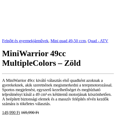
Felnőtt és gyermekjárművek
,
Mini quad 49-50 ccm
,
Quad - ATV
MiniWarrior 49cc
MultipleColors – Zöld
A MiniWarrior 49cc kiváló választás első quadként azoknak a
gyerekeknek, akik szeretnének megismerkedni a terepmotorozással.
Sportos megjelenést, egyszerű kezelhetőséget és megbízható
teljesítményt kínál a 49 cm³-es kétütemű motorjának köszönhetően.
A beépített biztonsági elemek és a masszív felépítés révén kezdők
számára is tökéletes választás.
149,990
Ft
169,990
Ft