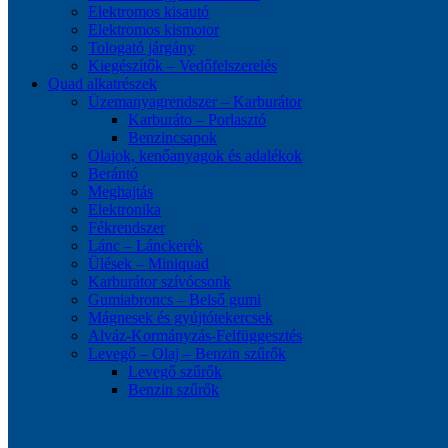
Elektromos kisautó
Elektromos kismotor
Tologató járgány
Kiegészítők – Vedőfelszerelés
Quad alkatrészek
Üzemanyagrendszer – Karburátor
Karburáto – Porlasztó
Benzincsapok
Olajok, kenőanyagok és adalékok
Berántó
Meghajtás
Elektronika
Fékrendszer
Lánc – Lánckerék
Ülések – Miniquad
Karburátor szívócsonk
Gumiabroncs – Belső gumi
Mágnesek és gyújtótekercsek
Alváz-Kormányzás-Felfüggesztés
Levegő – Olaj – Benzin szűrők
Levegő szűrők
Benzin szűrők