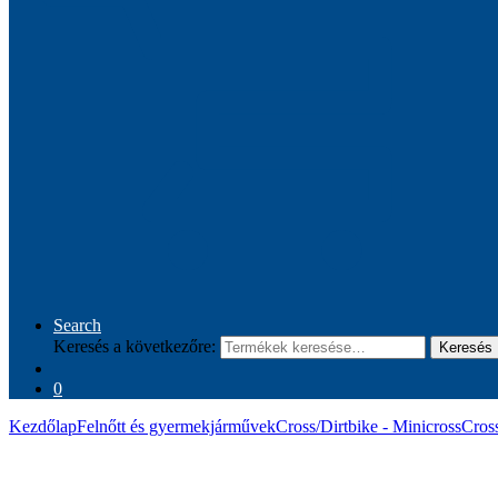
Search
Keresés a következőre:
Keresés
0
Kezdőlap
Felnőtt és gyermekjárművek
Cross/Dirtbike - Minicross
Cros