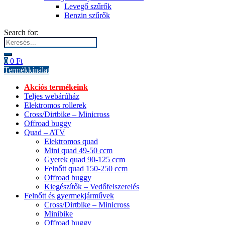
Levegő szűrők
Benzin szűrők
Search for:
0
0
Ft
Termékkínálat
Akciós termékeink
Teljes webárúház
Elektromos rollerek
Cross/Dirtbike – Minicross
Offroad buggy
Quad – ATV
Elektromos quad
Mini quad 49-50 ccm
Gyerek quad 90-125 ccm
Felnőtt quad 150-250 ccm
Offroad buggy
Kiegészítők – Vedőfelszerelés
Felnőtt és gyermekjárművek
Cross/Dirtbike – Minicross
Minibike
Offroad buggy