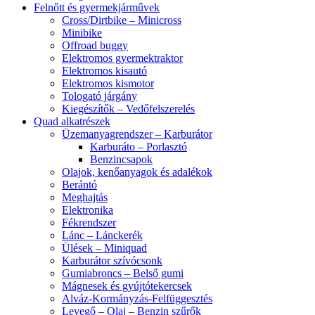
Felnőtt és gyermekjárművek
Cross/Dirtbike – Minicross
Minibike
Offroad buggy
Elektromos gyermektraktor
Elektromos kisautó
Elektromos kismotor
Tologató járgány
Kiegészítők – Vedőfelszerelés
Quad alkatrészek
Üzemanyagrendszer – Karburátor
Karburáto – Porlasztó
Benzincsapok
Olajok, kenőanyagok és adalékok
Berántó
Meghajtás
Elektronika
Fékrendszer
Lánc – Lánckerék
Ülések – Miniquad
Karburátor szívócsonk
Gumiabroncs – Belső gumi
Mágnesek és gyújtótekercsek
Alváz-Kormányzás-Felfüggesztés
Levegő – Olaj – Benzin szűrők