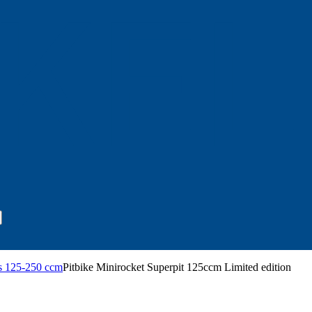
s 125-250 ccm
Pitbike Minirocket Superpit 125ccm Limited edition