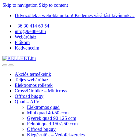
Skip to navigation
Skip to content
Üdvözöllek a weboldalunkon! Kellemes vásárlást kívánunk…
+36 30 414 69 54
info@kellhet.hu
Webárúház
Fiókom
Kedvenceim
Akciós termékeink
Teljes webárúház
Elektromos rollerek
Cross/Dirtbike – Minicross
Offroad buggy
Quad – ATV
Elektromos quad
Mini quad 49-50 ccm
Gyerek quad 90-125 ccm
Felnőtt quad 150-250 ccm
Offroad buggy
Kiegészítők – Vedőfelszerelés