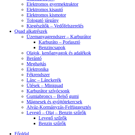
Elektromos gyermektraktor
Elektromos kisautó
Elektromos kismotor
Tologató járgány
Kiegészítők – Vedőfelszerelés
Quad alkatrészek
Üzemanyagrendszer – Karburátor
Karburáto – Porlasztó
Benzincsapok
Olajok, kenőanyagok és adalékok
Berántó
Meghajtás
Elektronika
Fékrendszer
Lánc – Lánckerék
Ülések – Miniquad
Karburátor szívócsonk
Gumiabroncs – Belső gumi
Mágnesek és gyújtótekercsek
Alváz-Kormányzás-Felfüggesztés
Levegő – Olaj – Benzin szűrők
Levegő szűrők
Benzin szűrők
Főoldal