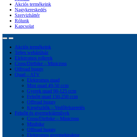
Akciós termékeink
Nagykereskedés
Szervizháttér
Rólunk
Kapcsolat
Akciós termékeink
Teljes webárúház
Elektromos rollerek
Cross/Dirtbike – Minicross
Offroad buggy
Quad – ATV
Elektromos quad
Mini quad 49-50 ccm
Gyerek quad 90-125 ccm
Felnőtt quad 150-250 ccm
Offroad buggy
Kiegészítők – Vedőfelszerelés
Felnőtt és gyermekjárművek
Cross/Dirtbike – Minicross
Minibike
Offroad buggy
Elektromos gyermektraktor