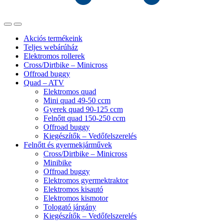
Akciós termékeink
Teljes webárúház
Elektromos rollerek
Cross/Dirtbike – Minicross
Offroad buggy
Quad – ATV
Elektromos quad
Mini quad 49-50 ccm
Gyerek quad 90-125 ccm
Felnőtt quad 150-250 ccm
Offroad buggy
Kiegészítők – Vedőfelszerelés
Felnőtt és gyermekjárművek
Cross/Dirtbike – Minicross
Minibike
Offroad buggy
Elektromos gyermektraktor
Elektromos kisautó
Elektromos kismotor
Tologató járgány
Kiegészítők – Vedőfelszerelés