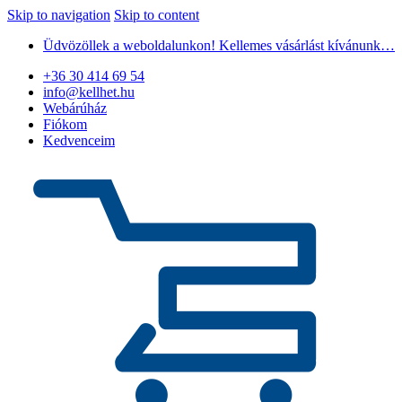
Skip to navigation
Skip to content
Üdvözöllek a weboldalunkon! Kellemes vásárlást kívánunk…
+36 30 414 69 54
info@kellhet.hu
Webárúház
Fiókom
Kedvenceim