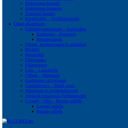
Elektromos kisautó
Elektromos kismotor
Tologató járgány
Kiegészítők – Vedőfelszerelés
Quad alkatrészek
Üzemanyagrendszer – Karburátor
Karburáto – Porlasztó
Benzincsapok
Olajok, kenőanyagok és adalékok
Berántó
Meghajtás
Elektronika
Fékrendszer
Lánc – Lánckerék
Ülések – Miniquad
Karburátor szívócsonk
Gumiabroncs – Belső gumi
Mágnesek és gyújtótekercsek
Alváz-Kormányzás-Felfüggesztés
Levegő – Olaj – Benzin szűrők
Levegő szűrők
Benzin szűrők