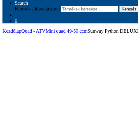
Search
Keresés a következőre:
Keresés
0
Kezdőlap
Quad - ATV
Mini quad 49-50 ccm
Sunway Python DELUXE