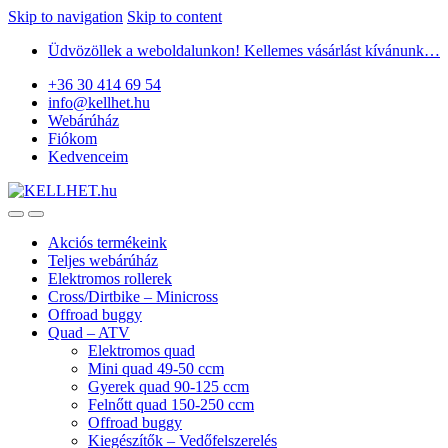
Skip to navigation
Skip to content
Üdvözöllek a weboldalunkon! Kellemes vásárlást kívánunk…
+36 30 414 69 54
info@kellhet.hu
Webárúház
Fiókom
Kedvenceim
Akciós termékeink
Teljes webárúház
Elektromos rollerek
Cross/Dirtbike – Minicross
Offroad buggy
Quad – ATV
Elektromos quad
Mini quad 49-50 ccm
Gyerek quad 90-125 ccm
Felnőtt quad 150-250 ccm
Offroad buggy
Kiegészítők – Vedőfelszerelés