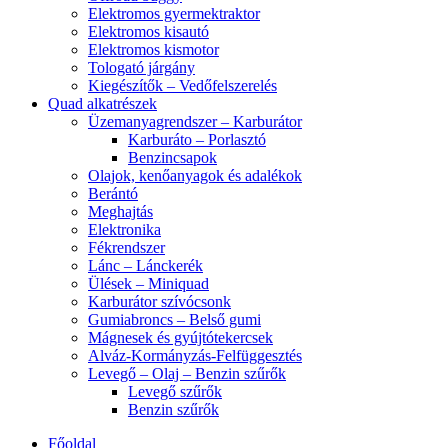
Elektromos gyermektraktor
Elektromos kisautó
Elektromos kismotor
Tologató járgány
Kiegészítők – Vedőfelszerelés
Quad alkatrészek
Üzemanyagrendszer – Karburátor
Karburáto – Porlasztó
Benzincsapok
Olajok, kenőanyagok és adalékok
Berántó
Meghajtás
Elektronika
Fékrendszer
Lánc – Lánckerék
Ülések – Miniquad
Karburátor szívócsonk
Gumiabroncs – Belső gumi
Mágnesek és gyújtótekercsek
Alváz-Kormányzás-Felfüggesztés
Levegő – Olaj – Benzin szűrők
Levegő szűrők
Benzin szűrők
Főoldal