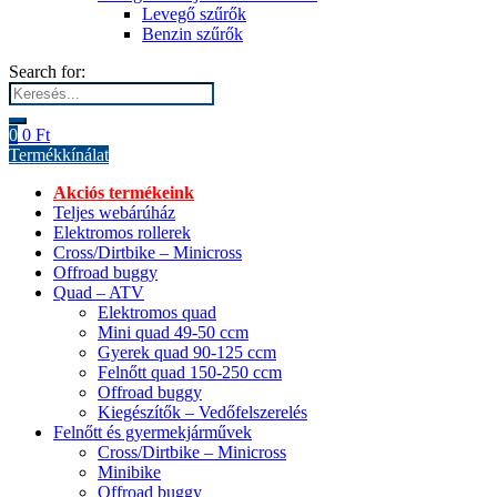
Levegő szűrők
Benzin szűrők
Search for:
0
0
Ft
Termékkínálat
Akciós termékeink
Teljes webárúház
Elektromos rollerek
Cross/Dirtbike – Minicross
Offroad buggy
Quad – ATV
Elektromos quad
Mini quad 49-50 ccm
Gyerek quad 90-125 ccm
Felnőtt quad 150-250 ccm
Offroad buggy
Kiegészítők – Vedőfelszerelés
Felnőtt és gyermekjárművek
Cross/Dirtbike – Minicross
Minibike
Offroad buggy