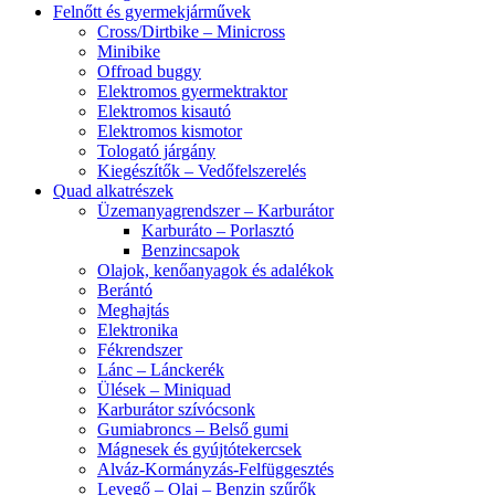
Felnőtt és gyermekjárművek
Cross/Dirtbike – Minicross
Minibike
Offroad buggy
Elektromos gyermektraktor
Elektromos kisautó
Elektromos kismotor
Tologató járgány
Kiegészítők – Vedőfelszerelés
Quad alkatrészek
Üzemanyagrendszer – Karburátor
Karburáto – Porlasztó
Benzincsapok
Olajok, kenőanyagok és adalékok
Berántó
Meghajtás
Elektronika
Fékrendszer
Lánc – Lánckerék
Ülések – Miniquad
Karburátor szívócsonk
Gumiabroncs – Belső gumi
Mágnesek és gyújtótekercsek
Alváz-Kormányzás-Felfüggesztés
Levegő – Olaj – Benzin szűrők