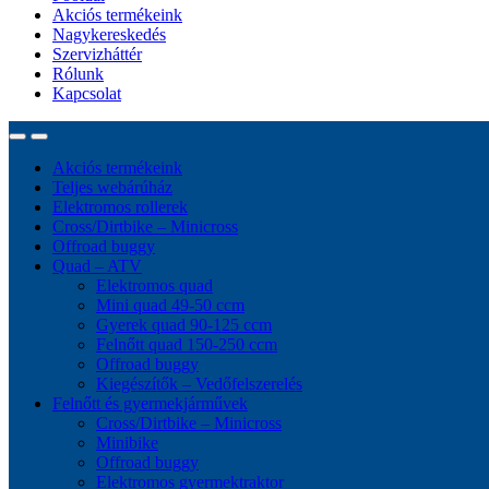
Akciós termékeink
Nagykereskedés
Szervizháttér
Rólunk
Kapcsolat
Akciós termékeink
Teljes webárúház
Elektromos rollerek
Cross/Dirtbike – Minicross
Offroad buggy
Quad – ATV
Elektromos quad
Mini quad 49-50 ccm
Gyerek quad 90-125 ccm
Felnőtt quad 150-250 ccm
Offroad buggy
Kiegészítők – Vedőfelszerelés
Felnőtt és gyermekjárművek
Cross/Dirtbike – Minicross
Minibike
Offroad buggy
Elektromos gyermektraktor